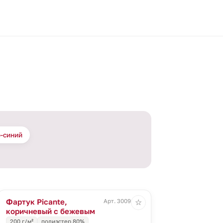
о-синий
Фартук Picante,
Арт. 30091.51
☆
коричневый с бежевым
200 г/м²
полиэстер 80%