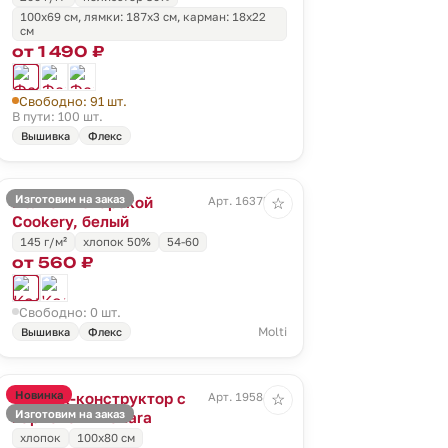
100х69 см, лямки: 187х3 см, карман: 18х22
см
от 1 490 ₽
Свободно: 91 шт.
В пути: 100 шт.
Вышивка
Флекс
Изготовим на заказ
Колпак поварской
Арт. 16375.60
☆
Cookery, белый
145 г/м²
хлопок 50%
54-60
от 560 ₽
Свободно: 0 шт.
Molti
Вышивка
Флекс
Новинка
Фартук-конструктор с
Арт. 19584.00
☆
Изготовим на заказ
карманами Vakara
хлопок
100x80 см