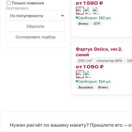
от 1 590 ₽
Только новинки
Сортировка
Свободно: 182 шт.
Флекс
DTF
Сбросить
Скопировать подбор
Фартук Delica, ver.2,
синий
200 г/м²
полиэстер 80%
10
от 1 090 ₽
Свободно: 514 шт.
Вышивка
Флекс
Нужен расчёт по вашему макету? Пришлите его — о