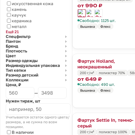
искусственная кожа
от 990 ₽
камень
каучук
Свободно: 1125 шт.
керамика
металл
Вышивка
Флекс
Ещё 21
Спецфильтр
⌄
Пантон
⌄
Бренд
⌄
Плотность
⌄
Цвет
⌄
Фартук Holland,
Размер одежды
⌄
Индивидуальная упаковка
⌄
неокрашенный
Тип кепки
⌄
200 г/м²
полиэстер 70%
58
Размер детский
⌄
от 649 ₽
Коллекции
⌄
Свободно: 490 шт.
Цена, ₽
Вышивка
Флекс
—
Нужен тираж, шт
Учитывается остаток одного цвета/
Фартук Settle In, темно-
размера, а не сумма по всем
серый
позициям.
В наличии
200 г/м²
полиэстер 100%
6