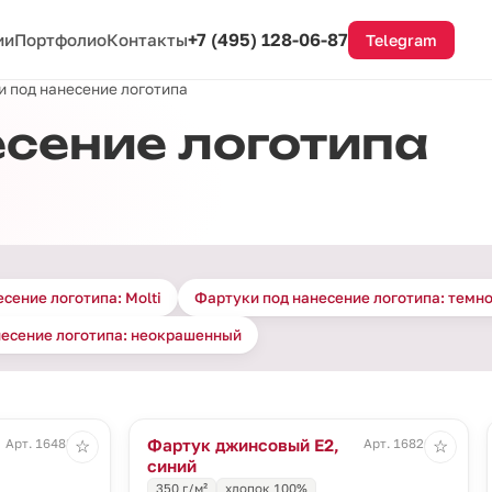
+7 (495) 128-06-87
ии
Портфолио
Контакты
Telegram
 под нанесение логотипа
сение логотипа
сение логотипа: Molti
Фартуки под нанесение логотипа: темн
несение логотипа: неокрашенный
Фартук джинсовый E2,
Арт. 16488.30
Арт. 16826.40
☆
☆
синий
350 г/м²
хлопок 100%