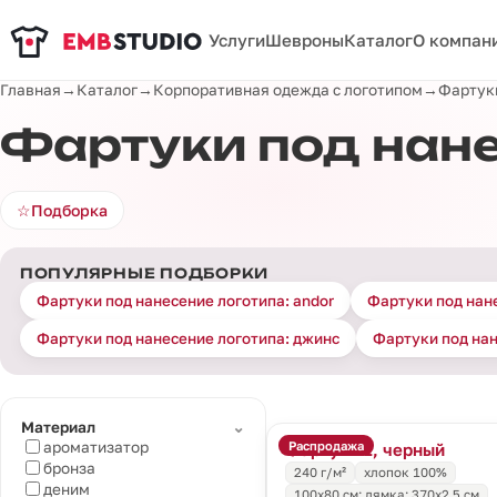
Услуги
Шевроны
Каталог
О компан
Главная
→
Каталог
→
Корпоративная одежда с логотипом
→
Фартуки
Фартуки под нане
☆
Подборка
ПОПУЛЯРНЫЕ ПОДБОРКИ
Фартуки под нанесение логотипа: andor
Фартуки под нане
Фартуки под нанесение логотипа: джинс
Фартуки под на
⌄
Материал
Распродажа
ароматизатор
Фартук E1, черный
бронза
240 г/м²
хлопок 100%
деним
100x80 см; лямка: 370x2,5 см