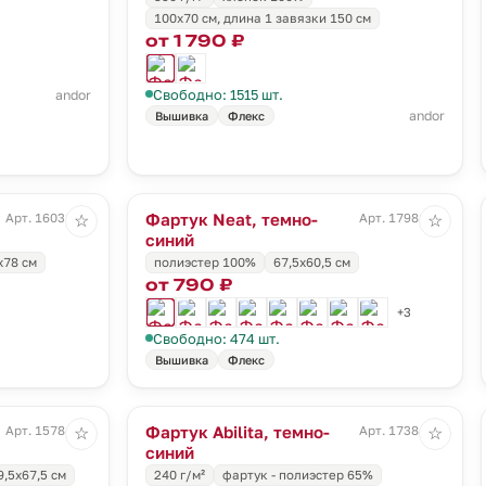
100x70 см, длина 1 завязки 150 см
от 1 790 ₽
Свободно: 1515 шт.
andor
andor
Вышивка
Флекс
Фартук Neat, темно-
Арт. 16031.00
Арт. 17981.44
☆
☆
синий
х78 см
полиэстер 100%
67,5x60,5 см
от 790 ₽
+3
Свободно: 474 шт.
Вышивка
Флекс
Фартук Abilita, темно-
Арт. 15784.31
Арт. 17384.40
☆
☆
синий
9,5x67,5 см
240 г/м²
фартук - полиэстер 65%