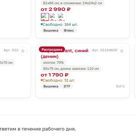
81х66 см; в сложении: 24x24x2 см
от 2 990 ₽
Свободно: 164 шт.
Вышивка
Флекс
Распродажа
Фартук Grant, синий
Арт. 5238.44
Арт. 02104600TUN
☆
☆
(деним)
0х70 см
хлопок 70%
90x75 см, длина завязок 110 см
от 1 790 ₽
Свободно: 51 шт.
Sol's
Вышивка
DTF
тветим в течение рабочего дня.