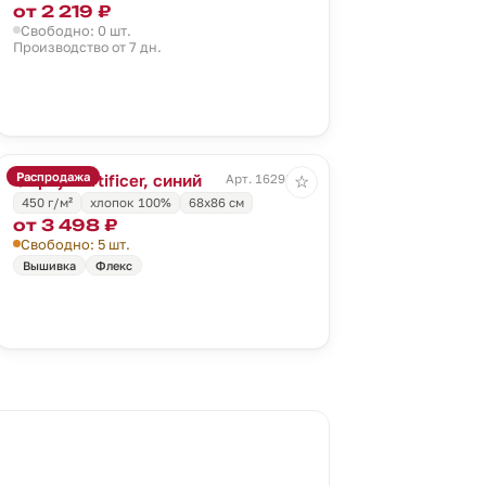
от 2 219 ₽
Свободно: 0 шт.
Производство от 7 дн.
Распродажа
Фартук Artificer, синий
Арт. 16298.40
☆
450 г/м²
хлопок 100%
68х86 см
от 3 498 ₽
Свободно: 5 шт.
Вышивка
Флекс