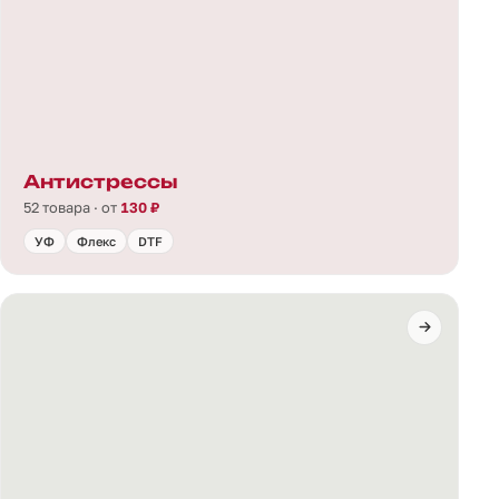
Антистрессы
52 товара · от
130 ₽
УФ
Флекс
DTF