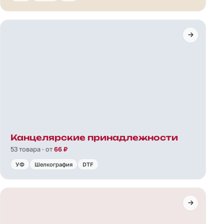
Канцелярские принадлежности
53 товара · от
66 ₽
УФ
Шелкография
DTF