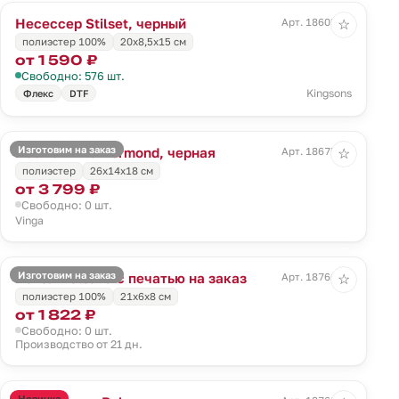
Несессер Stilset, черный
Арт. 18603.30
☆
полиэстер 100%
20x8,5x15 см
от 1 590 ₽
Свободно: 576 шт.
Kingsons
Флекс
DTF
Изготовим на заказ
Косметичка Bermond, черная
Арт. 18675.30
☆
полиэстер
26x14x18 см
от 3 799 ₽
Свободно: 0 шт.
Vinga
Изготовим на заказ
Пенал Bolsana с печатью на заказ
Арт. 18766.00
☆
полиэстер 100%
21х6х8 см
от 1 822 ₽
Свободно: 0 шт.
Производство от 21 дн.
Новинка