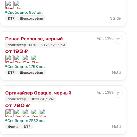
Свободно: 957 шт.
Stride
DTF
Шелкография
Пенал Penhouse, черный
Арт. 13807.30
☆
полиэстер 100%
21х6,5х9,5 см
от 193 ₽
Свободно: 1798 шт.
Molti
DTF
Шелкография
Органайзер Opaque, черный
Арт. 13836.30
☆
полиэстер
30x37x6,5 см
от 790 ₽
Свободно: 2582 шт.
Molti
Флекс
DTF