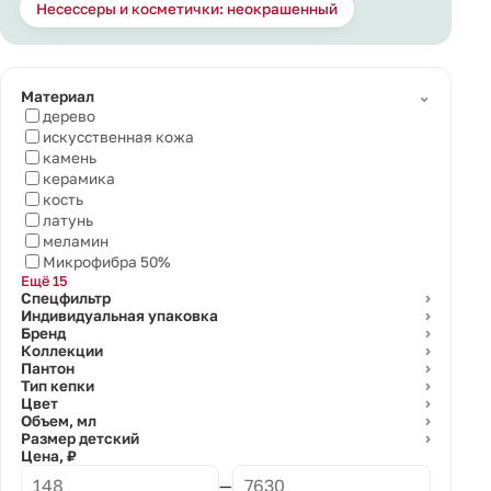
Несессеры и косметички: неокрашенный
⌄
Материал
дерево
искусственная кожа
камень
керамика
кость
латунь
меламин
Микрофибра 50%
Ещё 15
Спецфильтр
⌄
Индивидуальная упаковка
⌄
Бренд
⌄
Коллекции
⌄
Пантон
⌄
Тип кепки
⌄
Цвет
⌄
Объем, мл
⌄
Размер детский
⌄
Цена, ₽
—