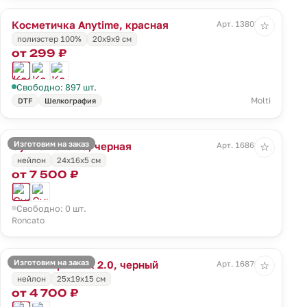
Косметичка Anytime, красная
Арт. 13803.50
☆
полиэстер 100%
20х9х9 см
от 299 ₽
Свободно: 897 шт.
Molti
DTF
Шелкография
Изготовим на заказ
Сумка Panama, черная
Арт. 16868.30
☆
нейлон
24x16x5 см
от 7 500 ₽
Свободно: 0 шт.
Roncato
Изготовим на заказ
Несессер Ironik 2.0, черный
Арт. 16870.30
☆
нейлон
25x19x15 см
от 4 700 ₽