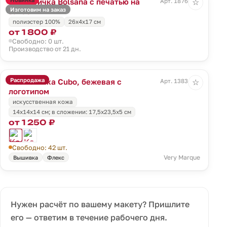
Косметичка Bolsana с печатью на
Арт. 18768.00
☆
Изготовим на заказ
заказ
полиэстер 100%
26х4х17 см
от 1 800 ₽
Свободно: 0 шт.
Производство от 21 дн.
Распродажа
Косметичка Cubo, бежевая с
Арт. 13834.06
☆
логотипом
искусственная кожа
14x14x14 см; в сложении: 17,5x23,5x5 см
от 1 250 ₽
Свободно: 42 шт.
Very Marque
Вышивка
Флекс
Нужен расчёт по вашему макету? Пришлите
его — ответим в течение рабочего дня.