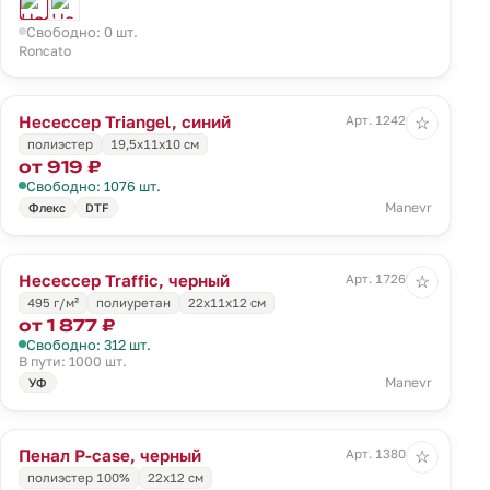
Свободно: 0 шт.
Roncato
Несессер Triangel, синий
Арт. 12426.44
☆
полиэстер
19,5х11х10 см
от 919 ₽
Свободно: 1076 шт.
Manevr
Флекс
DTF
Несессер Traffic, черный
Арт. 17269.30
☆
495 г/м²
полиуретан
22х11х12 см
от 1 877 ₽
Свободно: 312 шт.
В пути: 1000 шт.
Manevr
УФ
Пенал P-case, черный
Арт. 13804.30
☆
полиэстер 100%
22х12 см