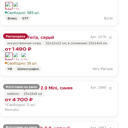
Свободно: 585 шт.
Burst
Флекс
DTF
Распродажа
Несессер Feria, серый
Арт. 15799.10
☆
искусственная кожа
22х12х12 см; в сложении: 23х14х4 см
от 1 490 ₽
Свободно: 19 шт.
Very Marque
УФ
Шелкография
Изготовим на заказ
Несессер Ironik 2.0 Mini, синяя
Арт. 16869.40
☆
нейлон
25x16x9 см
от 4 700 ₽
Свободно: 0 шт.
Roncato
Изготовим на заказ
Бьюти-кейс Ironik 2.0, черный
Арт. 16872.30