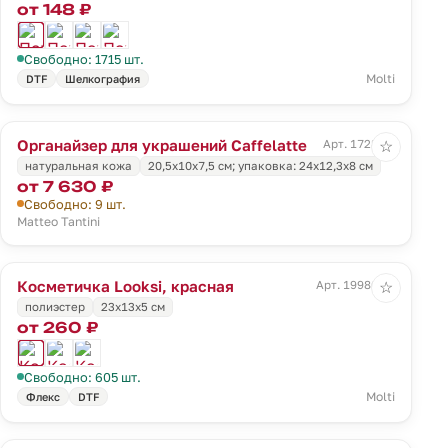
от 148 ₽
Свободно: 1715 шт.
Molti
DTF
Шелкография
Органайзер для украшений Caffelatte
Арт. 1728.10
☆
натуральная кожа
20,5х10х7,5 см; упаковка: 24х12,3х8 см
от 7 630 ₽
Свободно: 9 шт.
Matteo Tantini
Косметичка Looksi, красная
Арт. 19986.50
☆
полиэстер
23х13х5 см
от 260 ₽
Свободно: 605 шт.
Molti
Флекс
DTF