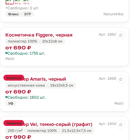
Свободно: 0 шт.
Naturehike
Флекс
DTF
Косметичка Figgere, черная
Арт. 18629.30
☆
полиэстер 100%
20x12x8 см
от 690 ₽
Свободно: 1755 шт.
Molti
Новинка
Несессер Amaris, черный
Арт. 18682.30
☆
искусственная кожа
18x10x9,5 см
от 690 ₽
Свободно: 1802 шт.
Molti
УФ
Новинка
Несессер Vei, темно-серый (графит)
Арт. 19049.31
☆
200 г/м²
полиэстер 100%
21,5x12,5x7,5 см
от 990 ₽