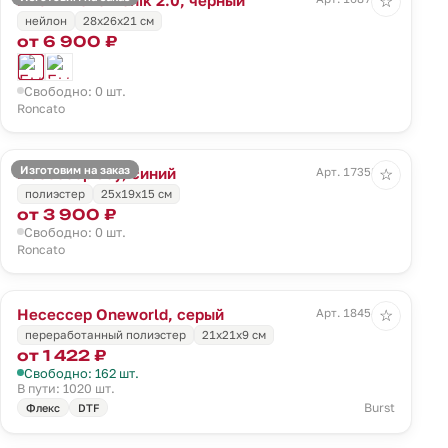
☆
нейлон
28x26x21 см
от 6 900 ₽
Свободно: 0 шт.
Roncato
Изготовим на заказ
Несессер Joy, синий
Арт. 17358.40
☆
полиэстер
25x19x15 см
от 3 900 ₽
Свободно: 0 шт.
Roncato
Несессер Oneworld, серый
Арт. 18454.10
☆
переработанный полиэстер
21х21х9 см
от 1 422 ₽
Свободно: 162 шт.
В пути: 1020 шт.
Burst
Флекс
DTF