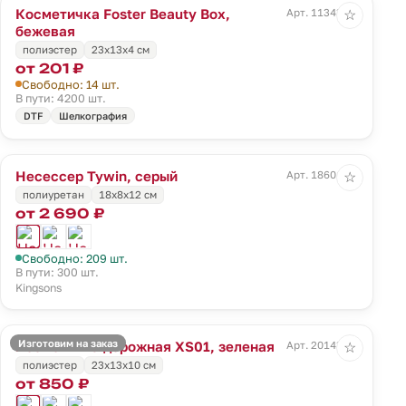
Косметичка Foster Beauty Box,
Арт. 11343.00
☆
бежевая
полиэстер
23х13х4 см
от 201 ₽
Свободно: 14 шт.
В пути: 4200 шт.
DTF
Шелкография
Несессер Tywin, серый
Арт. 18601.10
☆
полиуретан
18x8x12 см
от 2 690 ₽
Свободно: 209 шт.
В пути: 300 шт.
Kingsons
Изготовим на заказ
Косметичка дорожная XS01, зеленая
Арт. 20143.90
☆
полиэстер
23х13х10 см
от 850 ₽