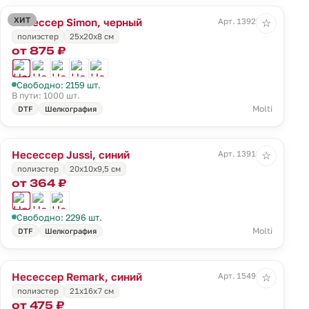
ХИТ
Несессер Simon, черный
Арт. 13922.30
☆
полиэстер
25х20х8 см
от 875 ₽
Свободно: 2159 шт.
В пути: 1000 шт.
Molti
DTF
Шелкография
Несессер Jussi, синий
Арт. 13918.45
☆
полиэстер
20x10x9,5 см
от 364 ₽
Свободно: 2296 шт.
Molti
DTF
Шелкография
Несессер Remark, синий
Арт. 15491.40
☆
полиэстер
21х16х7 см
от 475 ₽