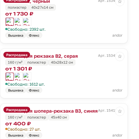
Рюкзак B1, черный
Арт. 15341.30
☆
полиэстер
40х27х14 см
от 1 730 ₽
Свободно: 2392 шт.
andor
Вышивка
Флекс
Распродажа
Основа для рюкзака B2, серая
Арт. 15343.10
☆
160 г/м²
полиэстер
40х28х12 см
от 1 301 ₽
Свободно: 1612 шт.
andor
Вышивка
Флекс
Распродажа
Основа для шопера-рюкзака B3, синяя
Арт. 15419.40
☆
160 г/м²
полиэстер
45х40 см
от 400 ₽
Свободно: 27 шт.
andor
Вышивка
Флекс