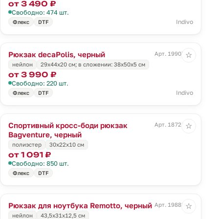
от 3 490 ₽
Свободно: 474 шт.
Indivo
Флекс
DTF
Рюкзак decaPolis, черный
Арт. 19907.30
☆
нейлон
29х44х20 см; в сложении: 38х50х5 см
от 3 990 ₽
Свободно: 220 шт.
Indivo
Флекс
DTF
Спортивный кросс-боди рюкзак
Арт. 18721.30
☆
Bagventure, черный
полиэстер
30х22x10 см
от 1 091 ₽
Свободно: 850 шт.
Флекс
DTF
Рюкзак для ноутбука Remotto, черный
Арт. 19882.30
☆
нейлон
43,5х31х12,5 см