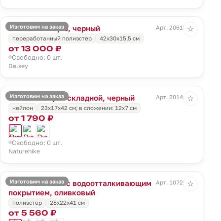
Изготовим на заказ
Рюкзак Pin Up 6, черный
Арт. 20615.30
☆
переработанный полиэстер
42x30x15,5 см
от 13 000 ₽
Свободно: 0 шт.
Delsey
Изготовим на заказ
Рюкзак Yunyan складной, черный
Арт. 20144.30
☆
нейлон
23х17х42 см; в сложении: 12х7 см
от 1 790 ₽
Свободно: 0 шт.
Naturehike
Изготовим на заказ
Рюкзак Photon с водоотталкивающим
Арт. 10720.90
☆
покрытием, оливковый
полиэстер
28х22х41 см
от 5 560 ₽