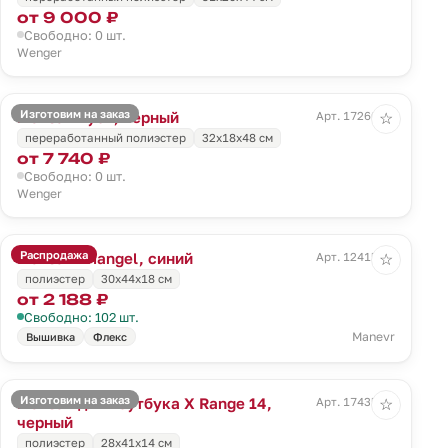
от 9 000 ₽
Свободно: 0 шт.
Wenger
Изготовим на заказ
Рюкзак Tyon, черный
Арт. 17260.30
☆
переработанный полиэстер
32х18х48 см
от 7 740 ₽
Свободно: 0 шт.
Wenger
Распродажа
Рюкзак Triangel, синий
Арт. 12415.44
☆
полиэстер
30х44х18 см
от 2 188 ₽
Свободно: 102 шт.
Manevr
Вышивка
Флекс
Изготовим на заказ
Рюкзак для ноутбука X Range 14,
Арт. 17435.30
☆
черный
полиэстер
28x41x14 см