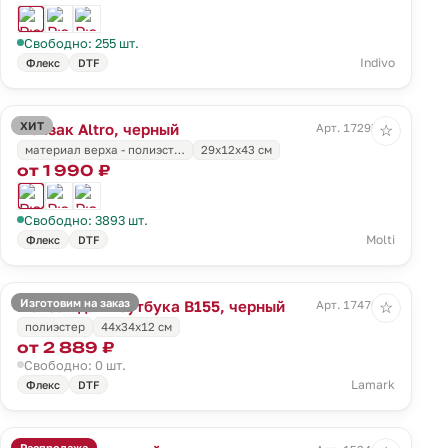
Свободно: 255 шт.
Indivo
Флекс
DTF
ХИТ
Рюкзак Altro, черный
Арт. 17295.30
☆
материал верха - полиэст…
29x12x43 см
от 1 990 ₽
Свободно: 3893 шт.
Molti
Флекс
DTF
Изготовим на заказ
Рюкзак для ноутбука B155, черный
Арт. 17470.30
☆
полиэстер
44х34х12 см
от 2 889 ₽
Свободно: 0 шт.
Lamark
Флекс
DTF
Распродажа