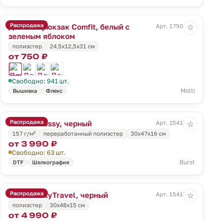
Распродажа
Детский рюкзак Comfit, белый с
Арт. 17504.94
☆
зеленым яблоком
полиэстер
24,5х12,5х31 см
от 750 ₽
Свободно: 941 шт.
Molti
Вышивка
Флекс
Распродажа
Рюкзак Bossy, черный
Арт. 15413.30
☆
157 г/м²
переработанный полиэстер
30х47х16 см
от 3 990 ₽
Свободно: 63 шт.
Burst
DTF
Шелкография
Распродажа
Рюкзак cityTravel, черный
Арт. 15415.30
☆
полиэстер
30x48x15 см
от 4 990 ₽