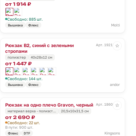
от 1 914 ₽
Свободно: 885 шт.
Molti
Вышивка
Флекс
Рюкзак B2, синий с зелеными
Арт. 19218.41
☆
стропами
полиэстер
40х28х12 см
от 1 447 ₽
Свободно: 144 шт.
andor
Вышивка
Флекс
Рюкзак на одно плечо Gravon, черный
Арт. 18600.30
☆
материал верха - полиэст…
20,5x10x31,5 см
от 2 690 ₽
Свободно: 22 шт.
В пути: 900 шт.
Kingsons
Флекс
DTF