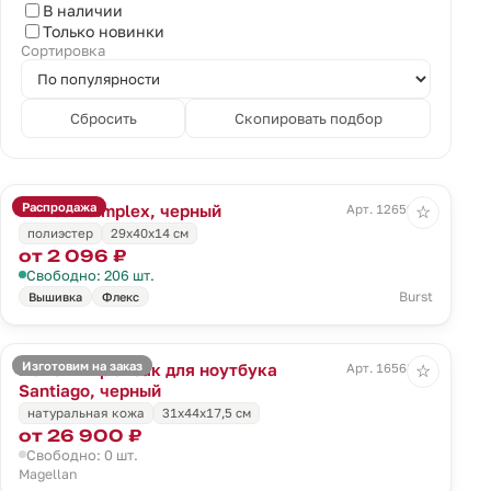
В наличии
Только новинки
Сортировка
Сбросить
Скопировать подбор
Распродажа
Рюкзак Simplex, черный
Арт. 12659.30
☆
полиэстер
29х40х14 см
от 2 096 ₽
Свободно: 206 шт.
Burst
Вышивка
Флекс
Изготовим на заказ
Кожаный рюкзак для ноутбука
Арт. 16568.30
☆
Santiago, черный
натуральная кожа
31х44х17,5 см
от 26 900 ₽
Свободно: 0 шт.
Magellan