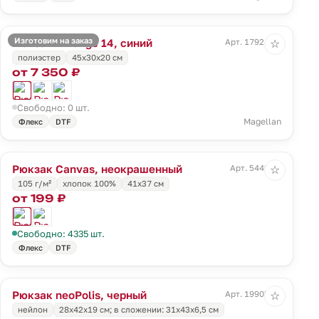
Изготовим на заказ
Рюкзак T Range 14, синий
Арт. 17924.40
☆
полиэстер
45x30x20 см
от 7 350 ₽
Свободно: 0 шт.
Magellan
Флекс
DTF
Рюкзак Canvas, неокрашенный
Арт. 5449.66
☆
105 г/м²
хлопок 100%
41х37 см
от 199 ₽
Свободно: 4335 шт.
Флекс
DTF
Рюкзак neoPolis, черный
Арт. 19905.30
☆
нейлон
28х42х19 см; в сложении: 31х43х6,5 см