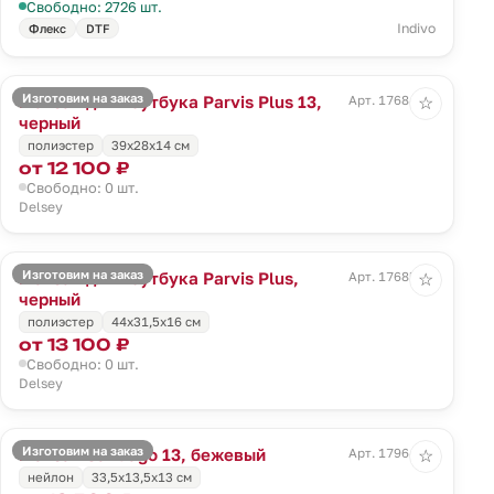
Свободно: 2726 шт.
Indivo
Флекс
DTF
Изготовим на заказ
Рюкзак для ноутбука Parvis Plus 13,
Арт. 17684.30
☆
черный
полиэстер
39x28x14 см
от 12 100 ₽
Свободно: 0 шт.
Delsey
Изготовим на заказ
Рюкзак для ноутбука Parvis Plus,
Арт. 17685.30
☆
черный
полиэстер
44x31,5x16 см
от 13 100 ₽
Свободно: 0 шт.
Delsey
Изготовим на заказ
Рюкзак Santiago 13, бежевый
Арт. 17964.16
☆
нейлон
33,5х13,5x13 см