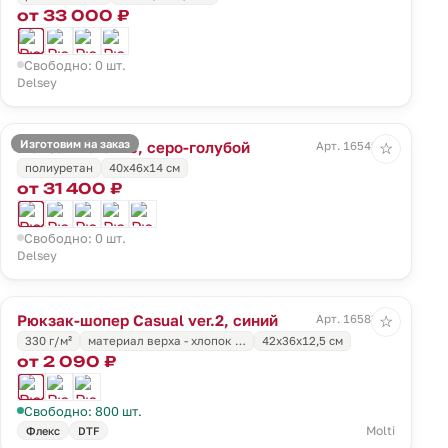
от 33 000 ₽
Свободно: 0 шт.
Delsey
Изготовим на заказ
Рюкзак Turenne, серо-голубой
Арт. 16549.14
☆
полиуретан
40x46x14 см
от 31 400 ₽
Свободно: 0 шт.
Delsey
Рюкзак-шопер Casual ver.2, синий
Арт. 16583.44
☆
330 г/м²
материал верха - хлопок …
42x36x12,5 см
от 2 090 ₽
Свободно: 800 шт.
Molti
Флекс
DTF