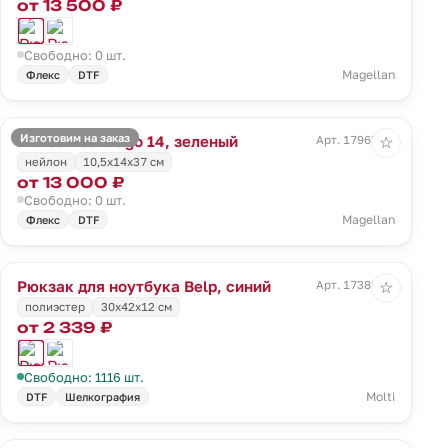
от 13 500 ₽
Свободно: 0 шт.
Magellan
Флекс
DTF
Изготовим на заказ
Рюкзак Santiago 14, зеленый
Арт. 17965.90
☆
нейлон
10,5x14x37 см
от 13 000 ₽
Свободно: 0 шт.
Magellan
Флекс
DTF
Рюкзак для ноутбука Belp, синий
Арт. 17382.40
☆
полиэстер
30х42х12 см
от 2 339 ₽
Свободно: 1116 шт.
Molti
DTF
Шелкография