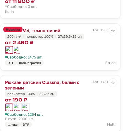
от 11 800 ₽
Свободно: 0 шт.
Korin
Новинка
Рюкзак Vei, темно-синий
Арт. 19050.40
☆
200 г/м²
полиэстер 100%
27x39,5x15 см
от 2 490 ₽
Свободно: 1475 шт.
Stride
DTF
Шелкография
Рюкзак детский Classna, белый с
Арт. 17313.69
☆
зеленым
полиэстер 100%
32х35 см
от 190 ₽
Свободно: 1264 шт.
В пути: 2000 шт.
Molti
Флекс
DTF