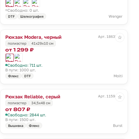
Свободно: 0 шт.
Wenger
DTF
Шелкография
Рюкзак Modera, черный
Арт. 18635.30
☆
полиэстер
41x29x10 см
от 1 299 ₽
Свободно: 711 шт.
В пути: 1000 шт.
Molti
Флекс
DTF
Рюкзак Reliable, серый
Арт. 11594.10
☆
полиэстер
34,5х48 см
от 807 ₽
Свободно: 2844 шт.
В пути: 1500 шт.
Burst
Вышивка
Флекс