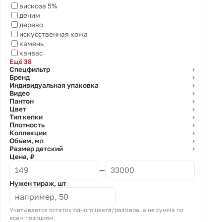
вискоза 5%
деним
дерево
искусственная кожа
камень
канвас
Ещё 38
Спецфильтр
⌄
Бренд
⌄
Индивидуальная упаковка
⌄
Видео
⌄
Пантон
⌄
Цвет
⌄
Тип кепки
⌄
Плотность
⌄
Коллекции
⌄
Объем, мл
⌄
Размер детский
⌄
Цена, ₽
—
Нужен тираж, шт
Учитывается остаток одного цвета/размера, а не сумма по
всем позициям.