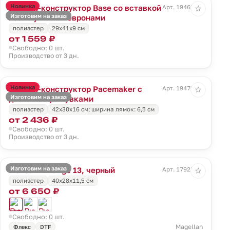
Новинка
Рюкзак-конструктор Base со вставкой
Арт. 19469.00
☆
Изготовим на заказ
из липучки и шевронами
полиэстер
29х41х9 см
от 1 559 ₽
Свободно: 0 шт.
Производство от 3 дн.
Новинка
Рюкзак-конструктор Pacemaker с
Арт. 19470.00
☆
Изготовим на заказ
двойными ремувками
полиэстер
42х30х16 см; ширина лямок: 6,5 см
от 2 436 ₽
Свободно: 0 шт.
Производство от 3 дн.
Изготовим на заказ
Рюкзак T Range 13, черный
Арт. 17923.30
☆
полиэстер
40x28x11,5 см
от 6 650 ₽
Свободно: 0 шт.
Magellan
Флекс
DTF