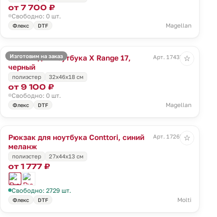
от 7 700 ₽
Свободно: 0 шт.
Magellan
Флекс
DTF
Изготовим на заказ
Рюкзак для ноутбука X Range 17,
Арт. 17437.30
☆
черный
полиэстер
32x46x18 см
от 9 100 ₽
Свободно: 0 шт.
Magellan
Флекс
DTF
Рюкзак для ноутбука Conttori, синий
Арт. 17265.40
☆
меланж
полиэстер
27х44х13 см
от 1 777 ₽
Свободно: 2729 шт.
Molti
Флекс
DTF