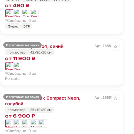
от 490 ₽
Свободно: 0 шт.
Флекс
DTF
Изготовим на заказ
Рюкзак Clayton 14, синий
Арт. 16851.40
☆
полиэстер
42x30x10 см
от 11 900 ₽
Свободно: 0 шт.
Roncato
Изготовим на заказ
Складной рюкзак Compact Neon,
Арт. 16852.14
☆
голубой
полиэстер
25x40x20 см
от 6 900 ₽
Свободно: 0 шт.