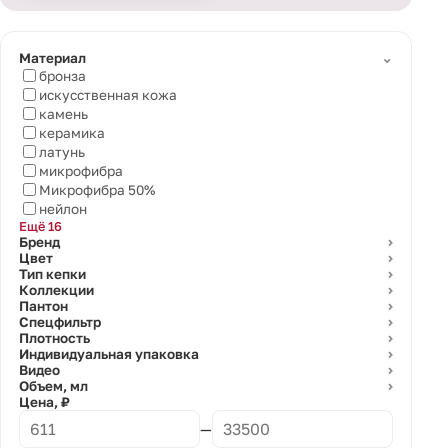
⌄
Материал
бронза
искусственная кожа
камень
керамика
латунь
микрофибра
Микрофибра 50%
нейлон
Ещё 16
Бренд
⌄
Цвет
⌄
Тип кепки
⌄
Коллекции
⌄
Пантон
⌄
Спецфильтр
⌄
Плотность
⌄
Индивидуальная упаковка
⌄
Видео
⌄
Объем, мл
⌄
Цена, ₽
—