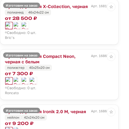
Изготовим на заказ
Сумка дорожная X-Collection, черная
Арт. 16810.30
☆
полиамид
46x24x22 см
от 28 500 ₽
Свободно: 0 шт.
Bric’s
Изготовим на заказ
Сумка дорожная Compact Neon,
Арт. 16863.33
☆
черная с белым
полиэстер
40x25x20 см
от 7 300 ₽
Свободно: 0 шт.
Roncato
Изготовим на заказ
Сумка дорожная Ironik 2.0 M, черная
Арт. 16866.30
☆
нейлон
42x24x20 см
от 9 200 ₽