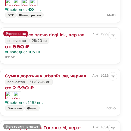
Свободно: 438 шт.
Molti
DTF
Шелкография
Распродажа
Сумка через плечо ringLink, черная
Арт. 13838.30
☆
полиуретан
25х20 см
от 990 ₽
Свободно: 906 шт.
Indivo
Сумка дорожная urbanPulse, черная
Арт. 16226.30
☆
полиэстер
51x27x30 см
от 2 690 ₽
Свободно: 1462 шт.
Indivo
Вышивка
Флекс
Изготовим на заказ
Сумка дорожная Turenne M, серо-
Арт. 16547.14
☆