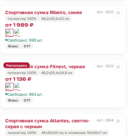
Спортивная сумка Ribeiro, синяя
Арт. 18256.40
☆
полиэстер 100%
48,2x30,5x23 cм
от 1 989 ₽
Свободно: 995 шт.
Флекс
DTF
Распродажа
Спортивная сумка Fitnext, черная
Арт. 18257.30
☆
полиэстер 100%
48,2х25,4х24,8 см
от 1 136 ₽
Свободно: 863 шт.
Флекс
DTF
Спортивная сумка Atlantes, светло-
Арт. 18645.13
☆
серая с черным
полиэстер 100%
45х30х20 см; в сложении: 50х30х7 см