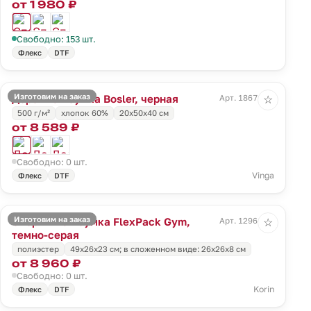
от 1 980 ₽
Свободно: 153 шт.
Флекс
DTF
Изготовим на заказ
Дорожная сумка Bosler, черная
Арт. 18671.30
☆
500 г/м²
хлопок 60%
20х50х40 см
от 8 589 ₽
Свободно: 0 шт.
Vinga
Флекс
DTF
Изготовим на заказ
Спортивная сумка FlexPack Gym,
Арт. 12961.11
☆
темно-серая
полиэстер
49х26х23 см; в сложенном виде: 26х26х8 см
от 8 960 ₽
Свободно: 0 шт.
Korin
Флекс
DTF