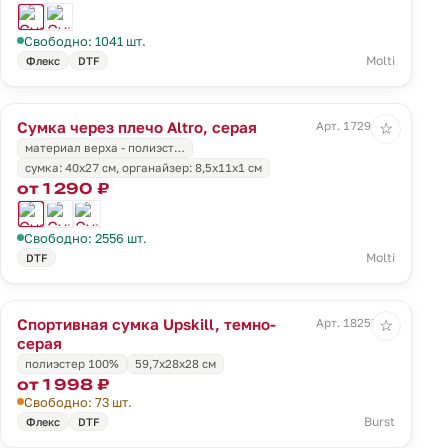
Свободно: 1041 шт.
Molti
Флекс
DTF
Сумка через плечо Altro, серая
Арт. 17294.10
☆
материал верха - полиэст…
cумка: 40x27 см, органайзер: 8,5x11х1 см
от 1 290 ₽
Свободно: 2556 шт.
Molti
DTF
Спортивная сумка Upskill, темно-
Арт. 18255.30
☆
серая
полиэстер 100%
59,7x28x28 см
от 1 998 ₽
Свободно: 73 шт.
Burst
Флекс
DTF