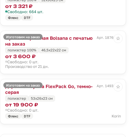
от 3 321 ₽
Свободно: 664 шт.
Флекс
DTF
Изготовим на заказ
Сумка спортивная Bolsana с печатью
Арт. 18769.00
☆
на заказ
полиэстер 100%
46,5х22х22 см
от 3 600 ₽
Свободно: 0 шт.
Производство от 21 дн.
Изготовим на заказ
Дорожная сумка FlexPack Go, темно-
Арт. 14938.31
☆
серая
полиэстер
53x26x23 см
от 19 900 ₽
Свободно: 0 шт.
Korin
Флекс
DTF