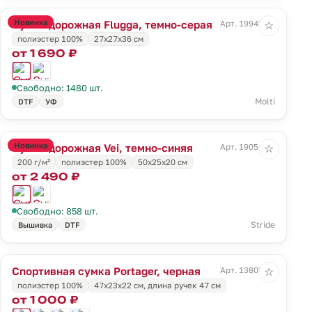
Новинка
Сумка дорожная Flugga, темно-серая
Арт. 19945.13
☆
полиэстер 100%
27x27x36 см
от 1 690 ₽
Свободно: 1480 шт.
Molti
DTF
УФ
Новинка
Сумка дорожная Vei, темно-синяя
Арт. 19051.40
☆
200 г/м²
полиэстер 100%
50x25x20 см
от 2 490 ₽
Свободно: 858 шт.
Stride
Вышивка
DTF
Спортивная сумка Portager, черная
Арт. 13805.30
☆
полиэстер 100%
47х23x22 см, длина ручек 47 см
от 1 000 ₽