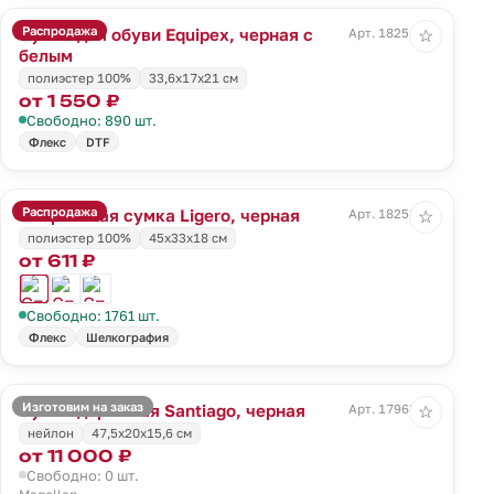
Распродажа
Сумка для обуви Equipex, черная с
Арт. 18254.30
☆
белым
полиэстер 100%
33,6x17x21 см
от 1 550 ₽
Свободно: 890 шт.
Флекс
DTF
Распродажа
Спортивная сумка Ligero, черная
Арт. 18258.30
☆
полиэстер 100%
45х33х18 см
от 611 ₽
Свободно: 1761 шт.
Флекс
Шелкография
Изготовим на заказ
Сумка дорожная Santiago, черная
Арт. 17963.30
☆
нейлон
47,5х20x15,6 см
от 11 000 ₽
Свободно: 0 шт.