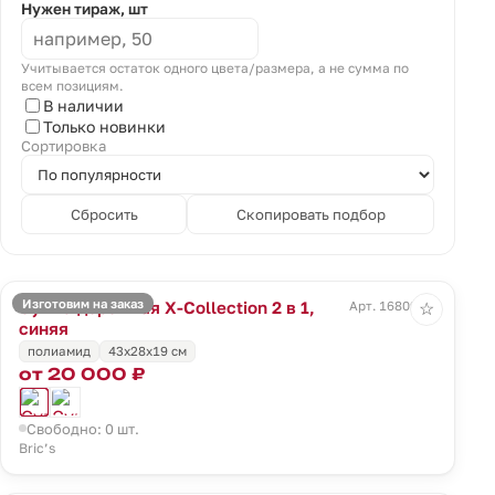
Нужен тираж, шт
Учитывается остаток одного цвета/размера, а не сумма по
всем позициям.
В наличии
Только новинки
Сортировка
Сбросить
Скопировать подбор
Изготовим на заказ
Сумка дорожная X-Collection 2 в 1,
Арт. 16809.40
☆
синяя
полиамид
43x28x19 см
от 20 000 ₽
Свободно: 0 шт.
Bric’s