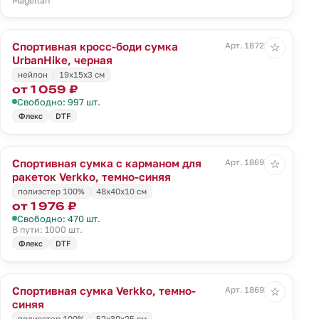
Magellan
Спортивная кросс-боди сумка
Арт. 18722.30
☆
UrbanHike, черная
нейлон
19х15x3 см
от 1 059 ₽
Свободно: 997 шт.
Флекс
DTF
Спортивная сумка с карманом для
Арт. 18697.43
☆
ракеток Verkko, темно-синяя
полиэстер 100%
48х40х10 см
от 1 976 ₽
Свободно: 470 шт.
В пути: 1000 шт.
Флекс
DTF
Спортивная сумка Verkko, темно-
Арт. 18698.43
☆
синяя
полиэстер 100%
52х30х25 см