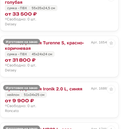
голубая
сумка - ПВХ
55x35x24,5 см
от 33 500 ₽
Свободно: 0 шт.
Delsey
Изготовим на заказ
Сумка дорожная Turenne S, красно-
Арт. 16546.59
☆
коричневая
сумка - ПВХ
45x24x24 см
от 31 800 ₽
Свободно: 0 шт.
Delsey
Изготовим на заказ
Сумка дорожная Ironik 2.0 L, синяя
Арт. 16865.40
☆
нейлон
51x34x25 см
от 9 900 ₽
Свободно: 0 шт.
Roncato
Изготовим на заказ
Арт. 17418.10