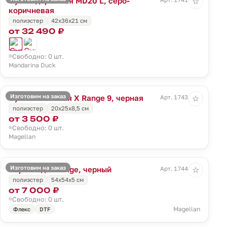
Сумка дорожная MD20 L, серо-
☆
коричневая
полиэстер
42x36x21 см
от 32 490 ₽
Свободно: 0 шт.
Mandarina Duck
Изготовим на заказ
Сумка плечевая X Range 9, черная
Арт. 17438.30
☆
полиэстер
20x25x8,5 см
от 3 500 ₽
Свободно: 0 шт.
Magellan
Изготовим на заказ
Портплед X Range, черный
Арт. 17441.30
☆
полиэстер
54х54х5 см
от 7 000 ₽
Свободно: 0 шт.
Magellan
Флекс
DTF