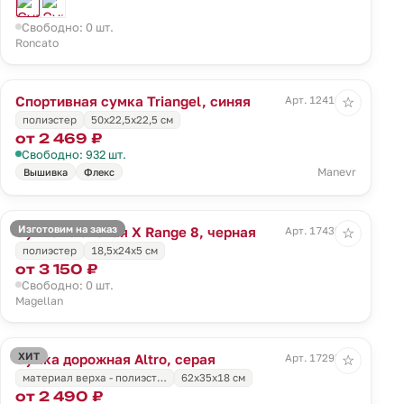
Свободно: 0 шт.
Roncato
Спортивная сумка Triangel, синяя
Арт. 12416.44
☆
полиэстер
50х22,5х22,5 см
от 2 469 ₽
Свободно: 932 шт.
Manevr
Вышивка
Флекс
Изготовим на заказ
Сумка плечевая X Range 8, черная
Арт. 17439.30
☆
полиэстер
18,5x24x5 см
от 3 150 ₽
Свободно: 0 шт.
Magellan
ХИТ
Сумка дорожная Altro, серая
Арт. 17293.10
☆
материал верха - полиэст…
62x35x18 см
от 2 490 ₽