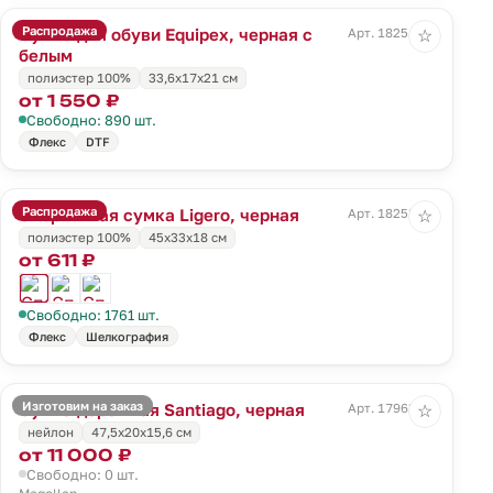
Распродажа
Сумка для обуви Equipex, черная с
Арт. 18254.30
☆
белым
полиэстер 100%
33,6x17x21 см
от 1 550 ₽
Свободно: 890 шт.
Флекс
DTF
Распродажа
Спортивная сумка Ligero, черная
Арт. 18258.30
☆
полиэстер 100%
45х33х18 см
от 611 ₽
Свободно: 1761 шт.
Флекс
Шелкография
Изготовим на заказ
Сумка дорожная Santiago, черная
Арт. 17963.30
☆
нейлон
47,5х20x15,6 см
от 11 000 ₽
Свободно: 0 шт.