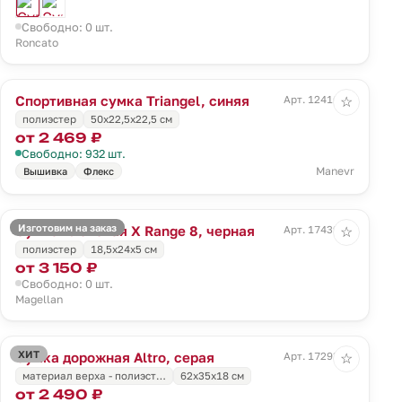
Свободно: 0 шт.
Roncato
Спортивная сумка Triangel, синяя
Арт. 12416.44
☆
полиэстер
50х22,5х22,5 см
от 2 469 ₽
Свободно: 932 шт.
Manevr
Вышивка
Флекс
Изготовим на заказ
Сумка плечевая X Range 8, черная
Арт. 17439.30
☆
полиэстер
18,5x24x5 см
от 3 150 ₽
Свободно: 0 шт.
Magellan
ХИТ
Сумка дорожная Altro, серая
Арт. 17293.10
☆
материал верха - полиэст…
62x35x18 см
от 2 490 ₽