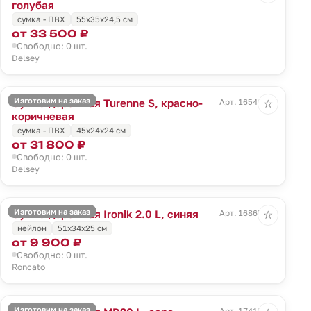
голубая
сумка - ПВХ
55x35x24,5 см
от 33 500 ₽
Свободно: 0 шт.
Delsey
Изготовим на заказ
Сумка дорожная Turenne S, красно-
Арт. 16546.59
☆
коричневая
сумка - ПВХ
45x24x24 см
от 31 800 ₽
Свободно: 0 шт.
Delsey
Изготовим на заказ
Сумка дорожная Ironik 2.0 L, синяя
Арт. 16865.40
☆
нейлон
51x34x25 см
от 9 900 ₽
Свободно: 0 шт.
Roncato
Изготовим на заказ
Арт. 17418.10