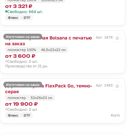
от 3 321 ₽
Свободно: 664 шт.
Флекс
DTF
Изготовим на заказ
Сумка спортивная Bolsana с печатью
Арт. 18769.00
☆
на заказ
полиэстер 100%
46,5х22х22 см
от 3 600 ₽
Свободно: 0 шт.
Производство от 21 дн.
Изготовим на заказ
Дорожная сумка FlexPack Go, темно-
Арт. 14938.31
☆
серая
полиэстер
53x26x23 см
от 19 900 ₽
Свободно: 0 шт.
Korin
Флекс
DTF