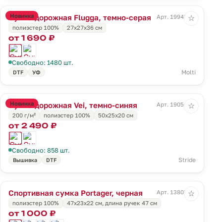
Новинка
Сумка дорожная Flugga, темно-серая
Арт. 19945.13
☆
полиэстер 100%
27x27x36 см
от 1 690 ₽
Свободно: 1480 шт.
Molti
DTF
УФ
Новинка
Сумка дорожная Vei, темно-синяя
Арт. 19051.40
☆
200 г/м²
полиэстер 100%
50x25x20 см
от 2 490 ₽
Свободно: 858 шт.
Stride
Вышивка
DTF
Спортивная сумка Portager, черная
Арт. 13805.30
☆
полиэстер 100%
47х23x22 см, длина ручек 47 см
от 1 000 ₽