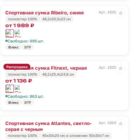
Спортивная сумка Ribeiro, синяя
Арт. 18256.40
☆
полиэстер 100%
48,2x30,5x23 cм
от 1 989 ₽
Свободно: 995 шт.
Флекс
DTF
Распродажа
Спортивная сумка Fitnext, черная
Арт. 18257.30
☆
полиэстер 100%
48,2х25,4х24,8 см
от 1 136 ₽
Свободно: 863 шт.
Флекс
DTF
Спортивная сумка Atlantes, светло-
Арт. 18645.13
☆
серая с черным
полиэстер 100%
45х30х20 см; в сложении: 50х30х7 см