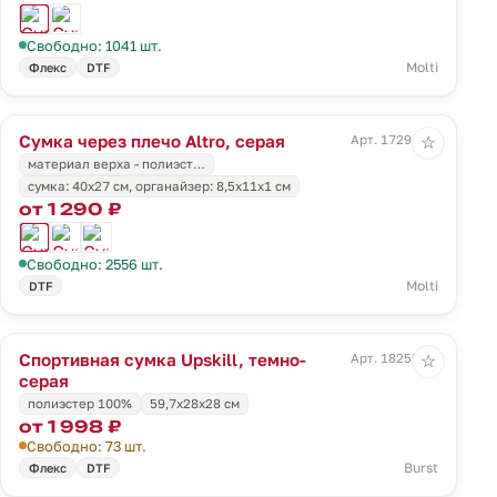
Свободно: 1041 шт.
Molti
Флекс
DTF
Сумка через плечо Altro, серая
Арт. 17294.10
☆
материал верха - полиэст…
cумка: 40x27 см, органайзер: 8,5x11х1 см
от 1 290 ₽
Свободно: 2556 шт.
Molti
DTF
Спортивная сумка Upskill, темно-
Арт. 18255.30
☆
серая
полиэстер 100%
59,7x28x28 см
от 1 998 ₽
Свободно: 73 шт.
Burst
Флекс
DTF