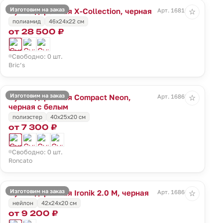
Изготовим на заказ
Сумка дорожная X-Collection, черная
Арт. 16810.30
☆
полиамид
46x24x22 см
от 28 500 ₽
Свободно: 0 шт.
Bric’s
Изготовим на заказ
Сумка дорожная Compact Neon,
Арт. 16863.33
☆
черная с белым
полиэстер
40x25x20 см
от 7 300 ₽
Свободно: 0 шт.
Roncato
Изготовим на заказ
Сумка дорожная Ironik 2.0 M, черная
Арт. 16866.30
☆
нейлон
42x24x20 см
от 9 200 ₽