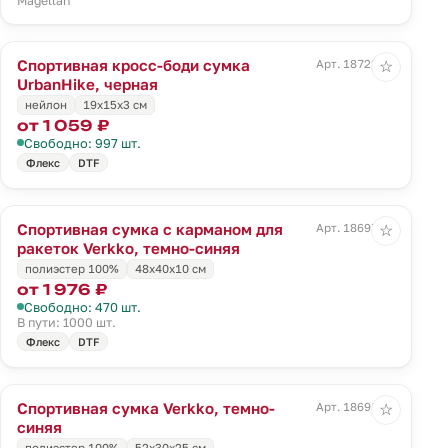
Magellan
Спортивная кросс-боди сумка
Арт. 18722.30
☆
UrbanHike, черная
нейлон
19х15x3 см
от 1 059 ₽
Свободно: 997 шт.
Флекс
DTF
Спортивная сумка с карманом для
Арт. 18697.43
☆
ракеток Verkko, темно-синяя
полиэстер 100%
48х40х10 см
от 1 976 ₽
Свободно: 470 шт.
В пути: 1000 шт.
Флекс
DTF
Спортивная сумка Verkko, темно-
Арт. 18698.43
☆
синяя
полиэстер 100%
52х30х25 см