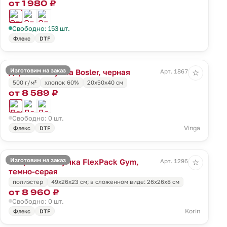
от 1 980 ₽
Свободно: 153 шт.
Флекс
DTF
Изготовим на заказ
Дорожная сумка Bosler, черная
Арт. 18671.30
☆
500 г/м²
хлопок 60%
20х50х40 см
от 8 589 ₽
Свободно: 0 шт.
Vinga
Флекс
DTF
Изготовим на заказ
Спортивная сумка FlexPack Gym,
Арт. 12961.11
☆
темно-серая
полиэстер
49х26х23 см; в сложенном виде: 26х26х8 см
от 8 960 ₽
Свободно: 0 шт.
Korin
Флекс
DTF