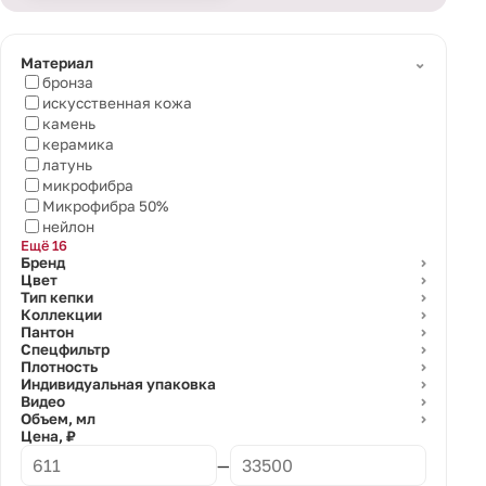
⌄
Материал
бронза
искусственная кожа
камень
керамика
латунь
микрофибра
Микрофибра 50%
нейлон
Ещё 16
Бренд
⌄
Цвет
⌄
Тип кепки
⌄
Коллекции
⌄
Пантон
⌄
Спецфильтр
⌄
Плотность
⌄
Индивидуальная упаковка
⌄
Видео
⌄
Объем, мл
⌄
Цена, ₽
—