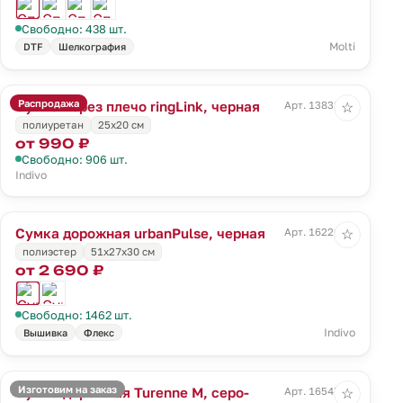
Свободно: 438 шт.
Molti
DTF
Шелкография
Распродажа
Сумка через плечо ringLink, черная
Арт. 13838.30
☆
полиуретан
25х20 см
от 990 ₽
Свободно: 906 шт.
Indivo
Сумка дорожная urbanPulse, черная
Арт. 16226.30
☆
полиэстер
51x27x30 см
от 2 690 ₽
Свободно: 1462 шт.
Indivo
Вышивка
Флекс
Изготовим на заказ
Сумка дорожная Turenne M, серо-
Арт. 16547.14
☆