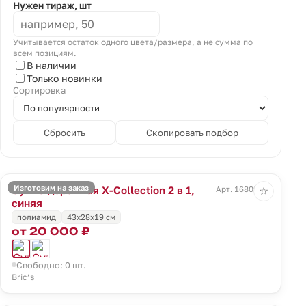
Нужен тираж, шт
Учитывается остаток одного цвета/размера, а не сумма по
всем позициям.
В наличии
Только новинки
Сортировка
Сбросить
Скопировать подбор
Изготовим на заказ
Сумка дорожная X-Collection 2 в 1,
Арт. 16809.40
☆
синяя
полиамид
43x28x19 см
от 20 000 ₽
Свободно: 0 шт.
Bric’s