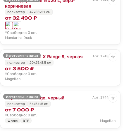
Сумка дорожная MD20 L, серо-
☆
коричневая
полиэстер
42x36x21 см
от 32 490 ₽
Свободно: 0 шт.
Mandarina Duck
Изготовим на заказ
Сумка плечевая X Range 9, черная
Арт. 17438.30
☆
полиэстер
20x25x8,5 см
от 3 500 ₽
Свободно: 0 шт.
Magellan
Изготовим на заказ
Портплед X Range, черный
Арт. 17441.30
☆
полиэстер
54х54х5 см
от 7 000 ₽
Свободно: 0 шт.
Magellan
Флекс
DTF