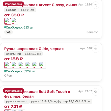
Распродажа
Ручка шариковая Arvent Glossy, синяя
Арт. 19241.40
☆
металл
14,1х1 см
от 350 ₽
Свободно: 613 шт.
Senator
УФ
Ручка шариковая Glide, черная
Арт. 6886.30
☆
алюминий
13,5х1,2 см
от 188 ₽
Свободно: 5329 шт.
OPen
Распродажа
Ручка шариковая Bolt Soft Touch в
Арт. 21072.60
☆
футляре, белая
ручка - металл
ручка 13,8х1,3 см; футляр 18,3х5,4х2,5 см
от 721 ₽