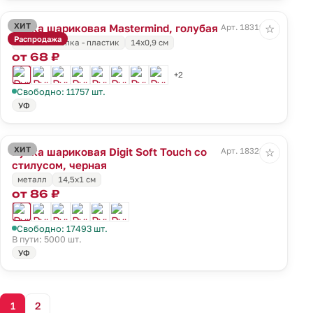
ХИТ
Ручка шариковая Mastermind, голубая
Арт. 18319.14
☆
Распродажа
носик и кнопка - пластик
14х0,9 см
от 68 ₽
+2
Свободно: 11757 шт.
УФ
ХИТ
Ручка шариковая Digit Soft Touch со
Арт. 18322.30
☆
стилусом, черная
металл
14,5х1 см
от 86 ₽
Свободно: 17493 шт.
В пути: 5000 шт.
УФ
1
2