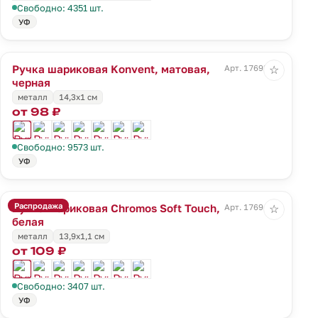
Свободно: 4351 шт.
УФ
Ручка шариковая Konvent, матовая,
Арт. 17693.30
☆
черная
металл
14,3х1 см
от 98 ₽
Свободно: 9573 шт.
УФ
Распродажа
Ручка шариковая Chromos Soft Touch,
Арт. 17694.60
☆
белая
металл
13,9х1,1 см
от 109 ₽
Свободно: 3407 шт.
УФ