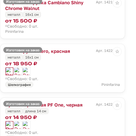
Изготовим на заказ
Шариковая ручка Cambiano Shiny
Арт. 14219.10
☆
Chrome Walnut
металл
16x1 cм
от 15 500 ₽
Свободно: 0 шт.
Pininfarina
Изготовим на заказ
Вечная ручка Aero, красная
Арт. 14220.50
☆
металл
16x1 cм
от 18 950 ₽
Свободно: 0 шт.
Pininfarina
Шелкография
Изготовим на заказ
Ручка шариковая PF One, черная
Арт. 14221.30
☆
металл
длина 14 см
от 14 950 ₽
Свободно: 0 шт.