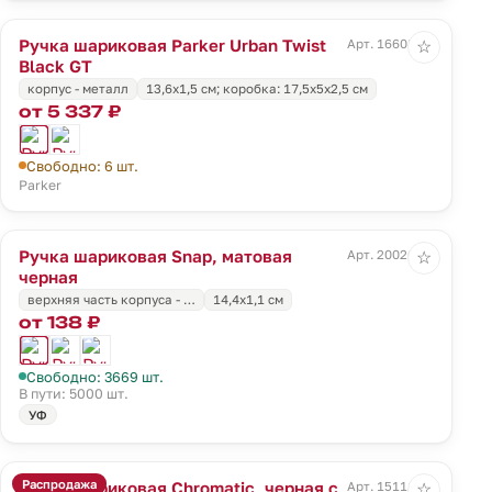
Ручка шариковая Parker Urban Twist
Арт. 16608.30
☆
Black GT
корпус - металл
13,6х1,5 см; коробка: 17,5х5х2,5 см
от 5 337 ₽
Свободно: 6 шт.
Parker
Ручка шариковая Snap, матовая
Арт. 20026.30
☆
черная
верхняя часть корпуса - …
14,4x1,1 см
от 138 ₽
Свободно: 3669 шт.
В пути: 5000 шт.
УФ
Распродажа
Ручка шариковая Chromatic, черная с
Арт. 15111.44
☆