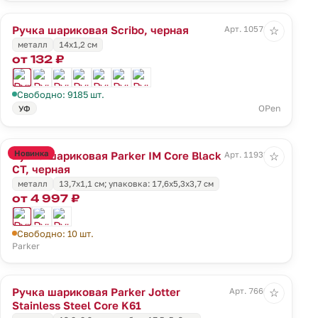
Ручка шариковая Scribo, черная
Арт. 10571.30
☆
металл
14х1,2 см
от 132 ₽
Свободно: 9185 шт.
OPen
УФ
Новинка
Ручка шариковая Parker IM Core Black
Арт. 11933.10
☆
CT, черная
металл
13,7x1,1 см; упаковка: 17,6x5,3x3,7 см
от 4 997 ₽
Свободно: 10 шт.
Parker
Ручка шариковая Parker Jotter
Арт. 7660.10
☆
Stainless Steel Core K61