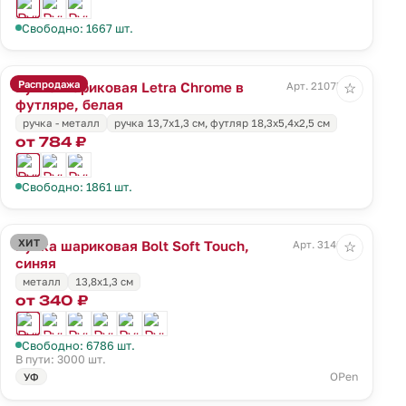
Свободно: 1667 шт.
Распродажа
Ручка шариковая Letra Chrome в
Арт. 21075.60
☆
футляре, белая
ручка - металл
ручка 13,7х1,3 см, футляр 18,3х5,4х2,5 см
от 784 ₽
Свободно: 1861 шт.
ХИТ
Ручка шариковая Bolt Soft Touch,
Арт. 3140.40
☆
синяя
металл
13,8х1,3 см
от 340 ₽
Свободно: 6786 шт.
В пути: 3000 шт.
OPen
УФ