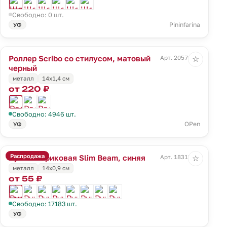
Свободно: 0 шт.
Pininfarina
УФ
Роллер Scribo со стилусом, матовый
Арт. 20571.33
☆
черный
металл
14х1,4 см
от 220 ₽
Свободно: 4946 шт.
OPen
УФ
Распродажа
Ручка шариковая Slim Beam, синяя
Арт. 18318.40
☆
металл
14х0,9 см
от 55 ₽
Свободно: 17183 шт.
УФ