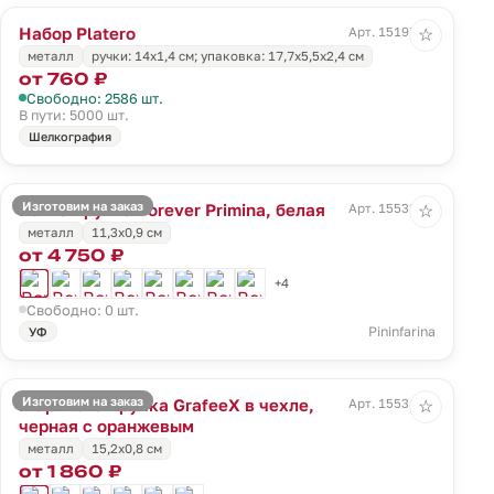
Набор Platero
Арт. 15197.00
☆
металл
ручки: 14х1,4 см; упаковка: 17,7х5,5х2,4 см
от 760 ₽
Свободно: 2586 шт.
В пути: 5000 шт.
Шелкография
Изготовим на заказ
Вечная ручка Forever Primina, белая
Арт. 15533.60
☆
металл
11,3x0,9 см
от 4 750 ₽
+4
Свободно: 0 шт.
Pininfarina
УФ
Изготовим на заказ
Шариковая ручка GrafeeX в чехле,
Арт. 15534.20
☆
черная с оранжевым
металл
15,2x0,8 см
от 1 860 ₽