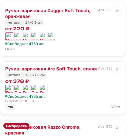
Ручка шариковая Dagger Soft Touch,
Арт. 3331.20
☆
оранжевая
металл
14х0,9 см
от 220 ₽
Свободно: 4750 шт.
OPen
Ручка шариковая Arc Soft Touch, синяя
Арт. 3332.40
☆
металл
13,8х1,2 см
от 378 ₽
Свободно: 4365 шт.
В пути: 3000 шт.
OPen
УФ
Распродажа
Ручка шариковая Razzo Chrome,
Арт. 5728.50
☆
красная