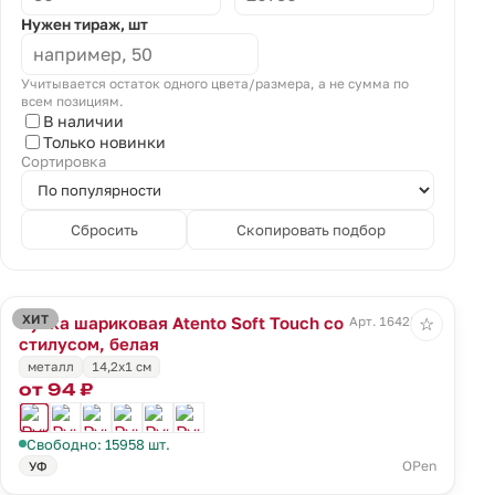
Нужен тираж, шт
Учитывается остаток одного цвета/размера, а не сумма по
всем позициям.
В наличии
Только новинки
Сортировка
Сбросить
Скопировать подбор
ХИТ
Ручка шариковая Atento Soft Touch со
Арт. 16428.60
☆
стилусом, белая
металл
14,2х1 см
от 94 ₽
Свободно: 15958 шт.
OPen
УФ