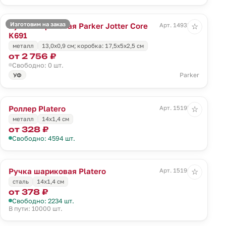
Изготовим на заказ
Ручка шариковая Parker Jotter Core
Арт. 14933.00
☆
K691
металл
13,0х0,9 см; коробка: 17,5х5х2,5 см
от 2 756 ₽
Свободно: 0 шт.
Parker
УФ
Роллер Platero
Арт. 15195.00
☆
металл
14х1,4 см
от 328 ₽
Свободно: 4594 шт.
Ручка шариковая Platero
Арт. 15196.00
☆
сталь
14х1,4 см
от 378 ₽
Свободно: 2234 шт.
В пути: 10000 шт.