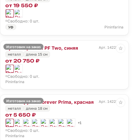
от 19 550 ₽
Свободно: 0 шт.
Pininfarina
УФ
Изготовим на заказ
Ручка перьевая PF Two, синяя
Арт. 14225.40
☆
металл
длина 15 см
от 20 750 ₽
Свободно: 0 шт.
Pininfarina
Изготовим на заказ
Вечная ручка Forever Prima, красная
Арт. 14227.50
☆
металл
длина 18 см
от 5 650 ₽
+1
Свободно: 0 шт.
Pininfarina