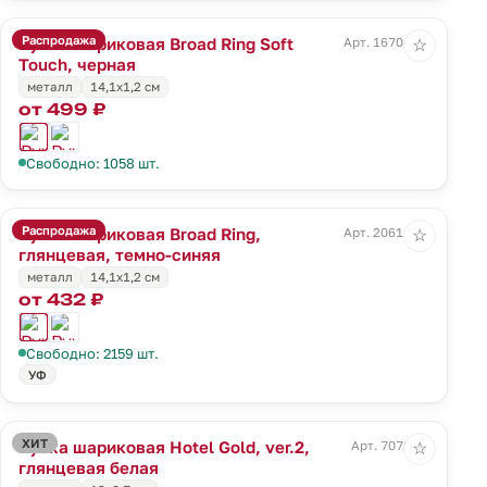
Распродажа
Ручка шариковая Broad Ring Soft
Арт. 16704.30
☆
Touch, черная
металл
14,1x1,2 см
от 499 ₽
Свободно: 1058 шт.
Распродажа
Ручка шариковая Broad Ring,
Арт. 20614.40
☆
глянцевая, темно-синяя
металл
14,1x1,2 см
от 432 ₽
Свободно: 2159 шт.
УФ
ХИТ
Ручка шариковая Hotel Gold, ver.2,
Арт. 7079.60
☆
глянцевая белая