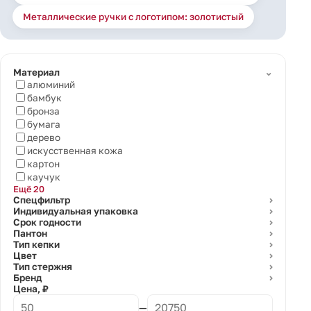
Металлические ручки с логотипом: золотистый
⌄
Материал
алюминий
бамбук
бронза
бумага
дерево
искусственная кожа
картон
каучук
Ещё 20
Спецфильтр
⌄
Индивидуальная упаковка
⌄
Срок годности
⌄
Пантон
⌄
Тип кепки
⌄
Цвет
⌄
Тип стержня
⌄
Бренд
⌄
Цена, ₽
—