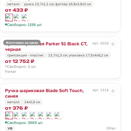
металл
ручка 13,7х1,1 см; футляр 16,8х3,8х3 см
от 433 ₽
Свободно: 1196 шт.
Изготовим на заказ
Ручка шариковая Parker 51 Black CT,
Арт. 20198.30
☆
черная
грипсекция - пластик
13,7х1,3 см; упаковка 17,5х4х8,2 см
от 12 752 ₽
Свободно: 0 шт.
Parker
Ручка шариковая Blade Soft Touch,
Арт. 13141.40
☆
синяя
металл
14х0,9 см
от 376 ₽
Свободно: 3969 шт.
OPen
УФ