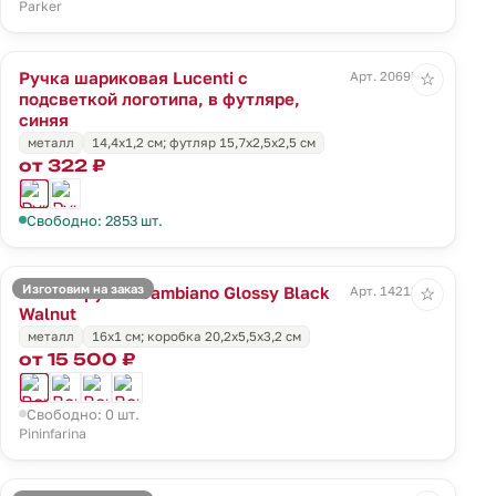
Parker
Ручка шариковая Lucenti с
Арт. 20695.40
☆
подсветкой логотипа, в футляре,
синяя
металл
14,4х1,2 см; футляр 15,7х2,5х2,5 см
от 322 ₽
Свободно: 2853 шт.
Изготовим на заказ
Вечная ручка Cambiano Glossy Black
Арт. 14218.35
☆
Walnut
металл
16x1 cм; коробка 20,2х5,5х3,2 см
от 15 500 ₽
Свободно: 0 шт.
Pininfarina