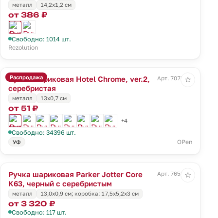
металл
14,2х1,2 см
от 386 ₽
Свободно: 1014 шт.
Rezolution
Распродажа
Ручка шариковая Hotel Chrome, ver.2,
Арт. 7078.10
☆
серебристая
металл
13х0,7 см
от 51 ₽
+4
Свободно: 34396 шт.
OPen
УФ
Ручка шариковая Parker Jotter Core
Арт. 7658.30
☆
K63, черный с серебристым
металл
13,0х0,9 см; коробка: 17,5х5,2х3 см
от 3 320 ₽
Свободно: 117 шт.