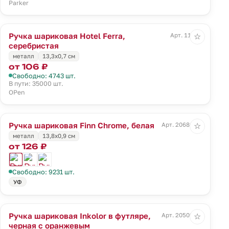
Parker
Ручка шариковая Hotel Ferra,
Арт. 11231
☆
серебристая
металл
13,3х0,7 см
от 106 ₽
Свободно: 4743 шт.
В пути: 35000 шт.
OPen
Ручка шариковая Finn Chrome, белая
Арт. 20686.60
☆
металл
13,8х0,9 см
от 126 ₽
Свободно: 9231 шт.
УФ
Ручка шариковая Inkolor в футляре,
Арт. 20509.20
☆
черная с оранжевым