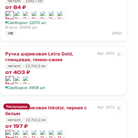
металл
13х0,7 см
от 84 ₽
Свободно: 12370 шт.
В пути: 10000 шт.
OPen
УФ
Ручка шариковая Letra Gold,
Арт. 16710.40
☆
глянцевая, темно-синяя
металл
13,7х1,3 см
от 403 ₽
Свободно: 4906 шт.
Распродажа
Ручка шариковая Inkolor, черная с
Арт. 16715.60
☆
белым
металл
13,7х1,1 см
от 197 ₽