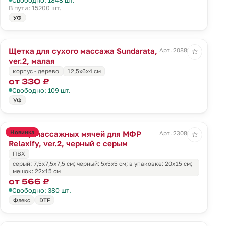
В пути: 15200 шт.
УФ
Щетка для сухого массажа Sundarata,
Арт. 20889.00
☆
ver.2, малая
корпус - дерево
12,5х6х4 см
от 330 ₽
Свободно: 109 шт.
УФ
Новинка
Набор массажных мячей для МФР
Арт. 23086.30
☆
Relaxify, ver.2, черный с серым
ПВХ
серый: 7,5x7,5x7,5 см; черный: 5х5х5 см; в упаковке: 20х15 см;
мешок: 22х15 см
от 566 ₽
Свободно: 380 шт.
Флекс
DTF