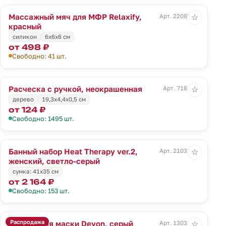
Массажный мяч для МФР Relaxify,
Арт. 22085.50
☆
красный
силикон
6х6х6 см
от 498 ₽
Свободно: 41 шт.
Расческа с ручкой, неокрашенная
Арт. 7184.01
☆
дерево
19,3х4,4х0,5 см
от 124 ₽
Свободно: 1495 шт.
Банный набор Heat Therapy ver.2,
Арт. 21038.14
☆
женский, светло-серый
сумка: 41х35 см
от 2 164 ₽
Свободно: 153 шт.
Распродажа
Футляр для маски Devon, серый
Арт. 13031.10
☆