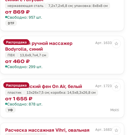
нержавеющая сталь
7,2х7,2х6,8 см; упаковка: 8х8х8 см
от 869 ₽
Свободно: 957 шт.
DTF
Распродажа
Роликовый ручной массажер
Арт. 16331.40
☆
Bodyrolla, синий
ПВХ
13,6х9,7х4,7 см
от 460 ₽
Свободно: 299 шт.
Распродажа
Электрический фен On Air, белый
Арт. 17234.60
☆
пластик
13х26x7,5 см; коробка: 14,5х8,3х26,8 см
от 1 655 ₽
Свободно: 878 шт.
Molti
УФ
Расческа массажная Vihri, овальная
Арт. 16835.00
☆