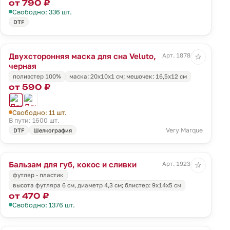
от 790 ₽
Свободно: 336 шт.
DTF
Двухсторонняя маска для сна Veluto,
Арт. 18786.30
☆
черная
полиэстер 100%
маска: 20x10х1 см; мешочек: 16,5х12 см
от 590 ₽
Свободно: 11 шт.
В пути: 1600 шт.
Very Marque
DTF
Шелкография
Бальзам для губ, кокос и сливки
Арт. 19236.60
☆
футляр - пластик
высота футляра 6 см, диаметр 4,3 см; блистер: 9х14х5 см
от 470 ₽
Свободно: 1376 шт.