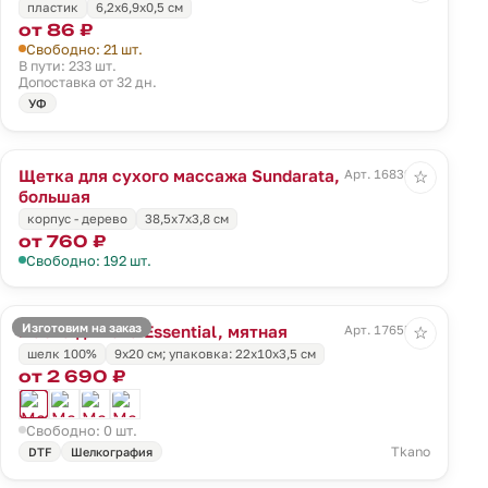
пластик
6,2x6,9x0,5 см
от 86 ₽
Свободно: 21 шт.
В пути: 233 шт.
Допоставка от 32 дн.
УФ
Щетка для сухого массажа Sundarata,
Арт. 16839.00
☆
большая
корпус - дерево
38,5х7х3,8 см
от 760 ₽
Свободно: 192 шт.
Изготовим на заказ
Маска для сна Essential, мятная
Арт. 17655.95
☆
шелк 100%
9х20 см; упаковка: 22х10х3,5 см
от 2 690 ₽
Свободно: 0 шт.
Tkano
DTF
Шелкография