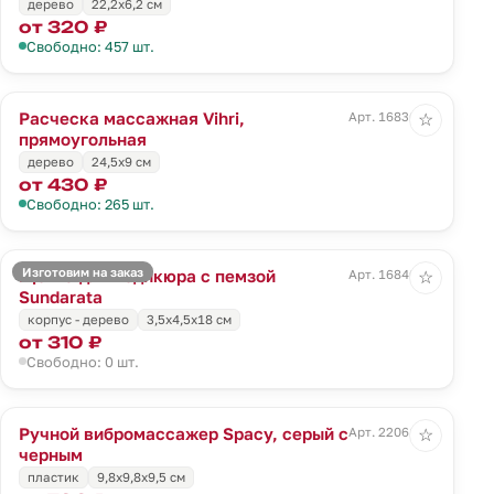
дерево
22,2х6,2 см
от 320 ₽
Свободно: 457 шт.
Расческа массажная Vihri,
Арт. 16836.00
☆
прямоугольная
дерево
24,5х9 см
от 430 ₽
Свободно: 265 шт.
Изготовим на заказ
Щетка для педикюра с пемзой
Арт. 16840.00
☆
Sundarata
корпус - дерево
3,5х4,5х18 см
от 310 ₽
Свободно: 0 шт.
Ручной вибромассажер Spacy, серый с
Арт. 22061.13
☆
черным
пластик
9,8х9,8х9,5 см