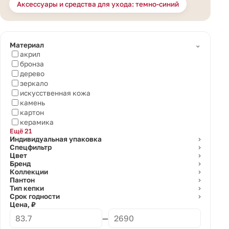
Аксессуары и средства для ухода: темно-синий
⌄
Материал
акрил
бронза
дерево
зеркало
искусственная кожа
камень
картон
керамика
Ещё 21
Индивидуальная упаковка
⌄
Спецфильтр
⌄
Цвет
⌄
Бренд
⌄
Коллекции
⌄
Пантон
⌄
Тип кепки
⌄
Срок годности
⌄
Цена, ₽
—