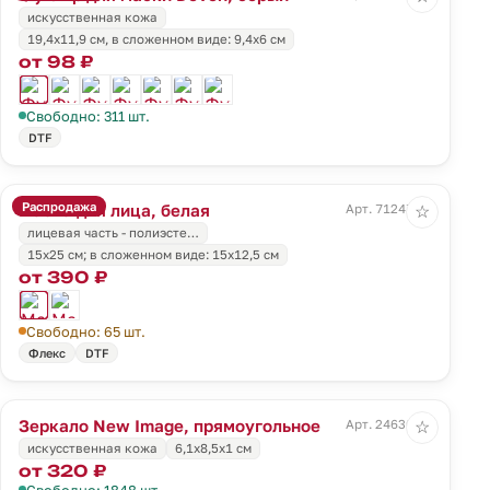
искусственная кожа
19,4х11,9 см, в сложенном виде: 9,4х6 см
от 98 ₽
Свободно: 311 шт.
DTF
Распродажа
Маска для лица, белая
Арт. 71247.60
☆
лицевая часть - полиэсте…
15x25 см; в сложенном виде: 15x12,5 см
от 390 ₽
Свободно: 65 шт.
Флекс
DTF
Зеркало New Image, прямоугольное
Арт. 24630.60
☆
искусственная кожа
6,1х8,5х1 см
от 320 ₽
Свободно: 1848 шт.