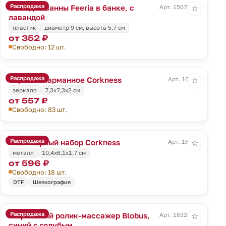
Распродажа
Соль для ванны Feeria в банке, с
Арт. 15072.02
☆
лавандой
пластик
диаметр 9 см, высота 5,7 см
от 352 ₽
Свободно: 12 шт.
Распродажа
Зеркало карманное Corkness
Арт. 16513
☆
зеркало
7,3x7,3x2 см
от 557 ₽
Свободно: 83 шт.
Распродажа
Маникюрный набор Corkness
Арт. 16514
☆
металл
10,4x6,1x1,7 см
от 596 ₽
Свободно: 18 шт.
DTF
Шелкография
Распродажа
Шариковый ролик-массажер Blobus,
Арт. 16326.40
☆
синий с голубым