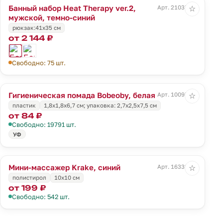
Банный набор Heat Therapy ver.2,
Арт. 21037.45
☆
мужской, темно-синий
рюкзак:41х35 см
от 2 144 ₽
Свободно: 75 шт.
Гигиеническая помада Bobeoby, белая
Арт. 10097.01
☆
пластик
1,8x1,8x6,7 см; упаковка: 2,7x2,5x7,5 см
от 84 ₽
Свободно: 19791 шт.
УФ
Мини-массажер Krake, синий
Арт. 16332.40
☆
полистирол
10х10 см
от 199 ₽
Свободно: 542 шт.