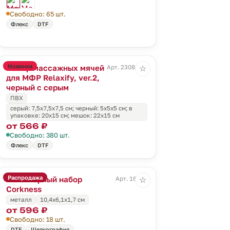
Свободно: 65 шт.
Флекс
DTF
Новинка
Набор массажных мячей
Арт. 23086.30
☆
для МФР Relaxify, ver.2,
черный с серым
ПВХ
серый: 7,5x7,5x7,5 см; черный: 5х5х5 см; в
упаковке: 20х15 см; мешок: 22х15 см
от 566 ₽
Свободно: 380 шт.
Флекс
DTF
Распродажа
Маникюрный набор
Арт. 16514
☆
Corkness
металл
10,4x6,1x1,7 см
от 596 ₽
Свободно: 18 шт.
DTF
Шелкография