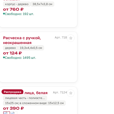
корпус - дерево
38,5х7х3,8 см
от 760 ₽
Свободно: 192 шт.
Расческа с ручкой,
Арт. 7184.01
☆
неокрашенная
дерево
19,3х4,4х0,5 см
от 124 ₽
Свободно: 1495 шт.
Распродажа
Маска для лица, белая
Арт. 71247.60
☆
лицевая часть - полиэсте…
15x25 см; в сложенном виде: 15x12,5 см
от 390 ₽