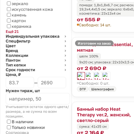
зеркало
помада: 1,8x1,8x6,7 см; расческ
искусственная кожа
19,3х4,4х0,5 см; зеркало: 6x6x0,
косметичка: 23х13х4 см
камень
от 555 ₽
картон
Свободно: 14 шт.
керамика
Ещё 21
Индивидуальная упаковка
⌄
Спецфильтр
⌄
Изготовим на заказ
Маска для сна Essential,
Цвет
⌄
мятная
Бренд
⌄
Коллекции
⌄
шелк 100%
Пантон
⌄
9х20 см; упаковка: 22х10х3,5 с
Тип кепки
⌄
от 2 690 ₽
Срок годности
⌄
Цена, ₽
—
Свободно: 0 шт.
DTF
Шелкография
Нужен тираж, шт
Учитывается остаток одного цвета/
Банный набор Heat
размера, а не сумма по всем
Therapy ver.2, женский,
позициям.
светло-серый
В наличии
сумка: 41х35 см
Только новинки
от 2 164 ₽
Сортировка