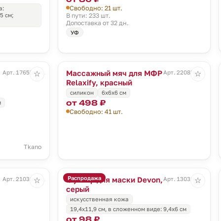
Свободно: 21 шт.
а:
5 см;
В пути: 233 шт.
Допоставка от 32 дн.
УФ
Массажный мяч для МФР
Арт. 17655.95
Арт. 22085.50
☆
☆
Relaxify, красный
силикон
6х6х6 см
от 498 ₽
м
Свободно: 41 шт.
Tkano
Распродажа
Футляр для маски Devon,
Арт. 21038.14
Арт. 13031.10
☆
☆
серый
искусственная кожа
19,4х11,9 см, в сложенном виде: 9,4х6 см
от 98 ₽