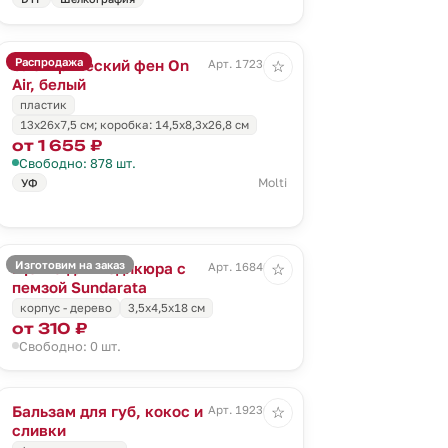
Распродажа
Электрический фен On
Арт. 17234.60
☆
Air, белый
пластик
13х26x7,5 см; коробка: 14,5х8,3х26,8 см
от 1 655 ₽
Свободно: 878 шт.
Molti
УФ
Изготовим на заказ
Щетка для педикюра с
Арт. 16840.00
☆
пемзой Sundarata
корпус - дерево
3,5х4,5х18 см
от 310 ₽
Свободно: 0 шт.
Бальзам для губ, кокос и
Арт. 19236.60
☆
сливки