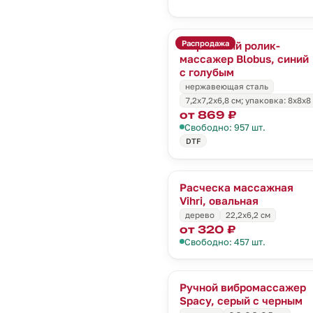
Распродажа
Шариковый ролик-
массажер Blobus, синий
с голубым
нержавеющая сталь
7,2х7,2х6,8 см; упаковка: 8х8х8
от 869 ₽
Свободно: 957 шт.
DTF
Расческа массажная
Vihri, овальная
дерево
22,2х6,2 см
от 320 ₽
Свободно: 457 шт.
Ручной вибромассажер
Spacy, серый с черным