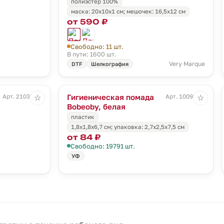
полиэстер 100%
маска: 20x10х1 см; мешочек: 16,5х12 см
от 590 ₽
Свободно: 11 шт.
В пути: 1600 шт.
Very Marque
DTF
Шелкография
Гигиеническая помада
Арт. 21037.45
Арт. 10097.01
☆
☆
Bobeoby, белая
пластик
1,8x1,8x6,7 см; упаковка: 2,7x2,5x7,5 см
от 84 ₽
Свободно: 19791 шт.
УФ