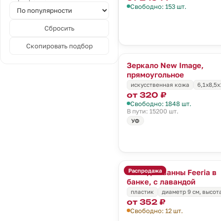
Свободно: 153 шт.
Сбросить
Скопировать подбор
Зеркало New Image,
прямоугольное
искусственная кожа
6,1х8,5х
от 320 ₽
Свободно: 1848 шт.
В пути: 15200 шт.
УФ
Распродажа
Соль для ванны Feeria в
банке, с лавандой
пластик
диаметр 9 см, высота
от 352 ₽
Свободно: 12 шт.