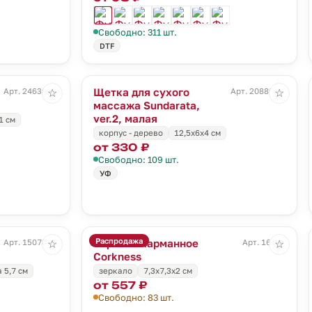
Свободно: 311 шт.
DTF
Щетка для сухого
Арт. 24630.60
Арт. 20889.00
☆
☆
массажа Sundarata,
ver.2, малая
1 см
корпус - дерево
12,5х6х4 см
от 330 ₽
Свободно: 109 шт.
УФ
Распродажа
Зеркало карманное
Арт. 15072.02
Арт. 16513
☆
☆
Corkness
 5,7 см
зеркало
7,3x7,3x2 см
от 557 ₽
Свободно: 83 шт.