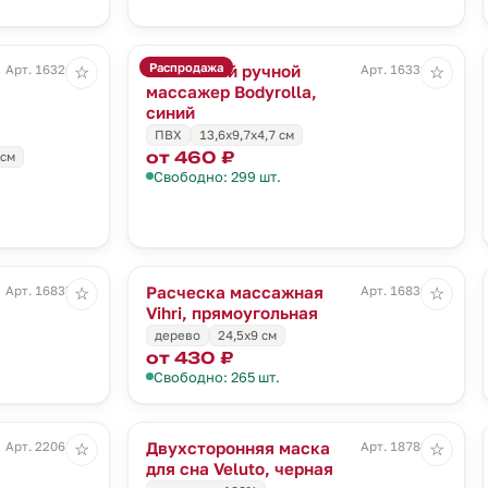
Распродажа
Роликовый ручной
Арт. 16326.40
Арт. 16331.40
☆
☆
массажер Bodyrolla,
синий
ПВХ
13,6х9,7х4,7 см
от 460 ₽
 см
Свободно: 299 шт.
Расческа массажная
Арт. 16835.00
Арт. 16836.00
☆
☆
Vihri, прямоугольная
дерево
24,5х9 см
от 430 ₽
Свободно: 265 шт.
Двухсторонняя маска
Арт. 22061.13
Арт. 18786.30
☆
☆
для сна Veluto, черная