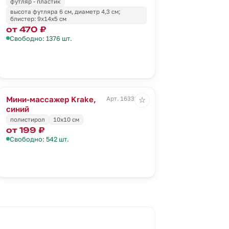
футляр - пластик
высота футляра 6 см, диаметр 4,3 см;
блистер: 9х14х5 см
от 470 ₽
Свободно: 1376 шт.
Мини-массажер Krake,
Арт. 16332.40
☆
синий
полистирол
10х10 см
от 199 ₽
Свободно: 542 шт.