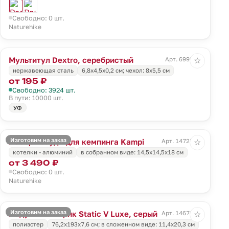
Свободно: 0 шт.
Naturehike
Мультитул Dextro, серебристый
Арт. 6999.10
☆
нержавеющая сталь
6,8х4,5х0,2 см; чехол: 8х5,5 см
от 195 ₽
Свободно: 3924 шт.
В пути: 10000 шт.
УФ
Изготовим на заказ
Набор посуды для кемпинга Kampi
Арт. 14727.10
☆
котелки - алюминий
в собранном виде: 14,5х14,5х18 см
от 3 490 ₽
Свободно: 0 шт.
Naturehike
Изготовим на заказ
Надувной коврик Static V Luxe, серый
Арт. 14670.11
☆
полиэстер
76,2x193x7,6 см; в сложенном виде: 11,4x20,3 см