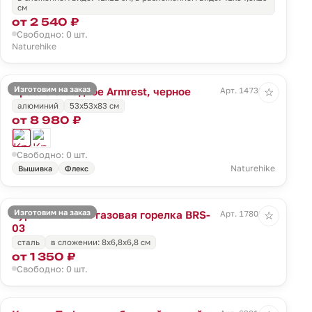
см
от 2 540 ₽
Свободно: 0 шт.
Naturehike
Изготовим на заказ
Кресло складное Armrest, черное
Арт. 14730.30
☆
алюминий
53х53х83 см
от 8 980 ₽
Свободно: 0 шт.
Naturehike
Вышивка
Флекс
Изготовим на заказ
Туристическая газовая горелка BRS-
Арт. 17808.10
☆
03
сталь
в сложении: 8x6,8x6,8 см
от 1 350 ₽
Свободно: 0 шт.