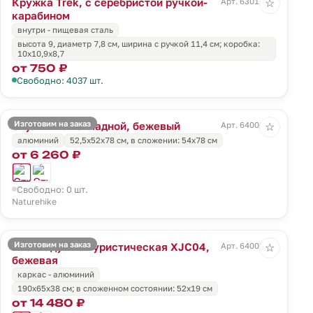
Кружка Trek, с серебристой ручкой-
Арт. 63011.10
☆
карабином
внутри - пищевая сталь
высота 9, диаметр 7,8 см, ширина с ручкой 11,4 см; коробка:
10х10,9х8,7
от 750 ₽
Свободно: 4037 шт.
Изготовим на заказ
Стул MW02 складной, бежевый
Арт. 64000.00
☆
алюминий
52,5х52х78 см, в сложении: 54х78 см
от 6 260 ₽
Свободно: 0 шт.
Naturehike
Изготовим на заказ
Раскладушка туристическая XJC04,
Арт. 64003.00
☆
бежевая
каркас - алюминий
190х65х38 см; в сложенном состоянии: 52х19 см
от 14 480 ₽