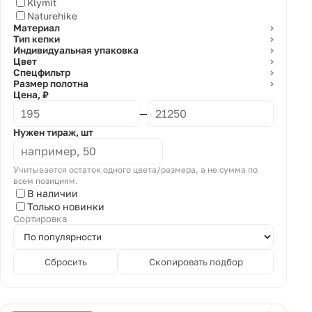
Klymit
Naturehike
Материал
⌄
Тип кепки
⌄
Индивидуальная упаковка
⌄
Цвет
⌄
Спецфильтр
⌄
Размер полотна
⌄
Цена, ₽
—
Нужен тираж, шт
Учитывается остаток одного цвета/размера, а не сумма по
всем позициям.
В наличии
Только новинки
Сортировка
Сбросить
Скопировать подбор