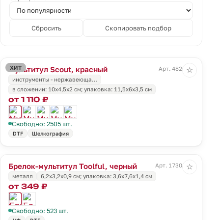
Сбросить
Скопировать подбор
ХИТ
Мультитул Scout, красный
Арт. 4820.50
☆
инструменты - нержавеюща…
в сложении: 10х4,5х2 см; упаковка: 11,5х6х3,5 см
от 1 110 ₽
Свободно: 2505 шт.
DTF
Шелкография
Брелок-мультитул Toolful, черный
Арт. 17301.30
☆
металл
6,2x3,2x0,9 см; упаковка: 3,6x7,6x1,4 см
от 349 ₽
Свободно: 523 шт.