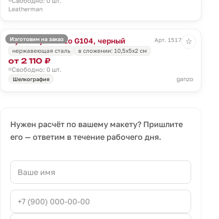
Свободно: 0 шт.
Leatherman
Изготовим на заказ
Мультитул Ganzo G104, черный
Арт. 15172.30
☆
нержавеющая сталь
в сложении: 10,5х5х2 см
от 2 110 ₽
Свободно: 0 шт.
ganzo
Шелкография
Нужен расчёт по вашему макету? Пришлите
его — ответим в течение рабочего дня.