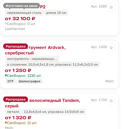
Изготовим на заказ
Мультитул Free P2
Арт. 10855.10
☆
нержавеющая сталь
длина 10 см
от 32 100 ₽
Свободно: 0 шт.
Leatherman
Распродажа
Мультиинструмент Ardvark,
Арт. 13090.10
☆
серебристый
инструменты - нержавеюща…
в сложении: 10,5х4,5х1,8 см; упаковка: 11,5х6,2х3,5 см
от 1 250 ₽
Свободно: 1230 шт.
Molti
DTF
Шелкография
Распродажа
Мультитул велосипедный Tandem,
Арт. 17042.10
☆
серый
металл
13,8x4,5x4 см, упаковка 14,5х5х5 см
от 1 320 ₽
Свободно: 11 шт.
Molti