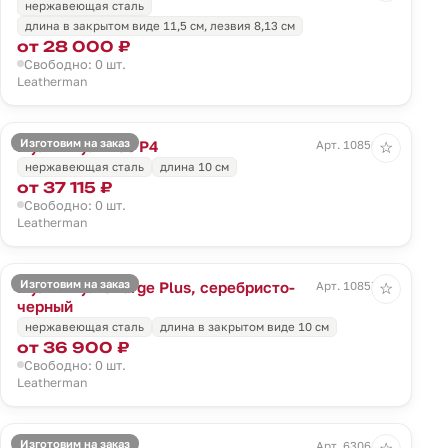
нержавеющая сталь
длина в закрытом виде 11,5 см, лезвия 8,13 см
от 28 000 ₽
Свободно: 0 шт.
Leatherman
Изготовим на заказ
Мультитул Free P4
Арт. 10856.10
☆
нержавеющая сталь
длина 10 см
от 37 115 ₽
Свободно: 0 шт.
Leatherman
Изготовим на заказ
Мультитул Charge Plus, серебристо-
Арт. 10857.13
☆
черный
нержавеющая сталь
длина в закрытом виде 10 см
от 36 900 ₽
Свободно: 0 шт.
Leatherman
Изготовим на заказ
Мультитул Flex
Арт. 63061.10