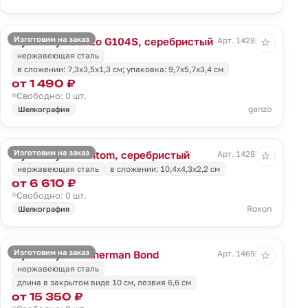
Изготовим на заказ
Мультитул Ganzo G104S, серебристый
Арт. 14284.10
☆
нержавеющая сталь
в сложении: 7,3х3,5х1,3 см; упаковка: 9,7х5,7х3,4 см
от 1 490 ₽
Свободно: 0 шт.
ganzo
Шелкография
Изготовим на заказ
Мультитул Phantom, серебристый
Арт. 14287.10
☆
нержавеющая сталь
в сложении: 10,4х4,3х2,2 см
от 6 610 ₽
Свободно: 0 шт.
Roxon
Шелкография
Изготовим на заказ
Мультитул Leatherman Bond
Арт. 14699.10
☆
нержавеющая сталь
длина в закрытом виде 10 см, лезвия 6,6 см
от 15 350 ₽