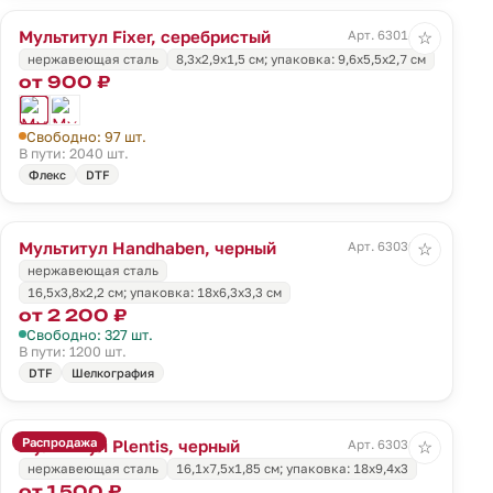
Мультитул Fixer, серебристый
Арт. 63014.10
☆
нержавеющая сталь
8,3x2,9x1,5 см; упаковка: 9,6х5,5х2,7 см
от 900 ₽
Свободно: 97 шт.
В пути: 2040 шт.
Флекс
DTF
Мультитул Handhaben, черный
Арт. 63030.30
☆
нержавеющая сталь
16,5x3,8x2,2 см; упаковка: 18x6,3x3,3 см
от 2 200 ₽
Свободно: 327 шт.
В пути: 1200 шт.
DTF
Шелкография
Распродажа
Мультитул Plentis, черный
Арт. 63031.30
☆
нержавеющая сталь
16,1х7,5х1,85 см; упаковка: 18x9,4x3
от 1 500 ₽