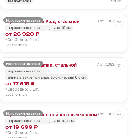
Stride
Шелкография
Изготовим на заказ
Мультитул Wave Plus, стальной
Арт. 10832.10
☆
нержавеющая сталь
длина 10 см
от 26 920 ₽
Свободно: 0 шт.
Leatherman
Изготовим на заказ
Мультитул Wingman, стальной
Арт. 10834.10
☆
нержавеющая сталь
длина в закрытом виде 10 см, лезвия 6,6 см
от 17 515 ₽
Свободно: 0 шт.
Leatherman
Изготовим на заказ
Мультитул Rebar с нейлоновым чехлом
Арт. 10838.10
☆
нержавеющая сталь
длина 10,1 см
от 19 699 ₽
Свободно: 0 шт.
Leatherman