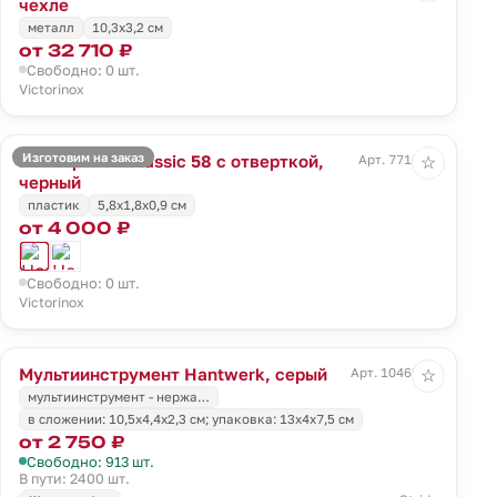
чехле
металл
10,3х3,2 см
от 32 710 ₽
Свободно: 0 шт.
Victorinox
Изготовим на заказ
Нож-брелок Classic 58 с отверткой,
Арт. 7716.30
☆
черный
пластик
5,8x1,8x0,9 см
от 4 000 ₽
Свободно: 0 шт.
Victorinox
Мультиинструмент Hantwerk, серый
Арт. 10462.10
☆
мультиинструмент - нержа…
в сложении: 10,5х4,4х2,3 см; упаковка: 13х4х7,5 см
от 2 750 ₽
Свободно: 913 шт.
В пути: 2400 шт.