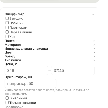
⌄
Спецфильтр
Выгодно
Новинки
Партнерам
Первая линия
Хит
Пантон
⌄
Материал
⌄
Индивидуальная упаковка
⌄
Цвет
⌄
Бренд
⌄
Тип кепки
⌄
Цена, ₽
—
Нужен тираж, шт
Учитывается остаток одного цвета/размера, а не сумма по
всем позициям.
В наличии
Только новинки
Сортировка