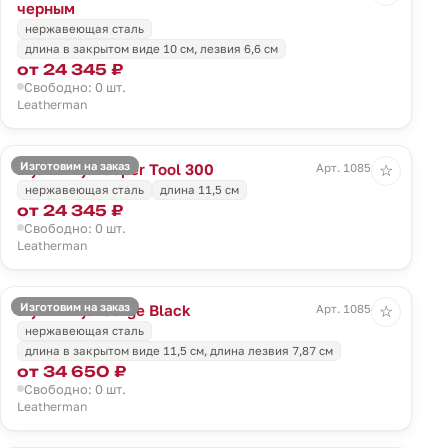
черным
нержавеющая сталь
длина в закрытом виде 10 см, лезвия 6,6 см
от 24 345 ₽
Свободно: 0 шт.
Leatherman
Изготовим на заказ
Мультитул Super Tool 300
Арт. 10851.10
☆
нержавеющая сталь
длина 11,5 см
от 24 345 ₽
Свободно: 0 шт.
Leatherman
Изготовим на заказ
Мультитул Surge Black
Арт. 10854.30
☆
нержавеющая сталь
длина в закрытом виде 11,5 cм, длина лезвия 7,87 cм
от 34 650 ₽
Свободно: 0 шт.
Leatherman