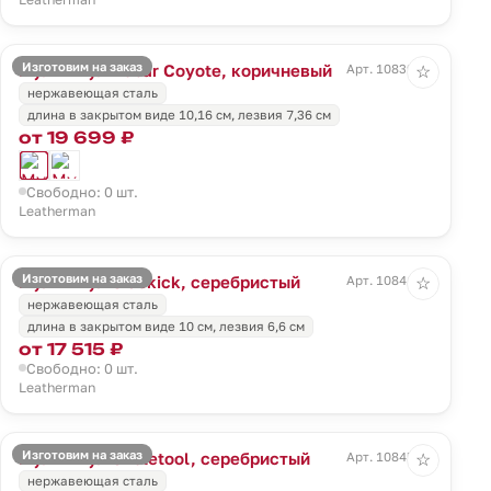
Изготовим на заказ
Мультитул Rebar Coyote, коричневый
Арт. 10839.99
☆
нержавеющая сталь
длина в закрытом виде 10,16 см, лезвия 7,36 см
от 19 699 ₽
Свободно: 0 шт.
Leatherman
Изготовим на заказ
Мультитул Sidekick, серебристый
Арт. 10841.10
☆
нержавеющая сталь
длина в закрытом виде 10 см, лезвия 6,6 см
от 17 515 ₽
Свободно: 0 шт.
Leatherman
Изготовим на заказ
Мультитул Skeletool, серебристый
Арт. 10845.10
☆
нержавеющая сталь