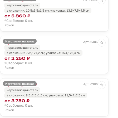
☆
нержавеющая сталь
в сложении: 10,5х3,5х1,5 см; упаковка: 13,5х7,5х4,5 см
от 5 860 ₽
Свободно: 0 шт.
Roxon
Изготовим на заказ
Мультитул M4
Арт. 63062.59
☆
нержавеющая сталь
в сложении: 7х2,1х1,2 см; упаковка: 9х4,1х2,4 см
от 2 250 ₽
Свободно: 0 шт.
Roxon
Изготовим на заказ
Мультитул KS2E
Арт. 63063.30
☆
нержавеющая сталь
в сложении: 8,5х2,5х1,5 см; упаковка: 11,5х4х2,5 см
от 3 750 ₽
Свободно: 0 шт.
Roxon