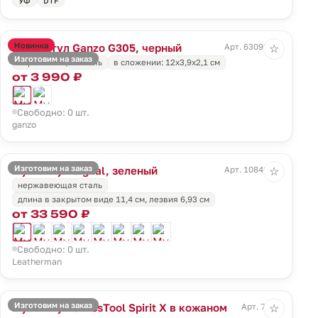
УФ
DTF
Новинка
Мультитул Ganzo G305, черный
Арт. 63092.30
☆
Изготовим на заказ
нержавеющая сталь
в сложении: 12х3,9х2,1 см
от 3 990 ₽
Свободно: 0 шт.
ganzo
Изготовим на заказ
Мультитул Signal, зеленый
Арт. 10842.90
☆
нержавеющая сталь
длина в закрытом виде 11,4 см, лезвия 6,93 см
от 33 590 ₽
Свободно: 0 шт.
Leatherman
Изготовим на заказ
Мультитул SwissTool Spirit X в кожаном
Арт. 7708
☆