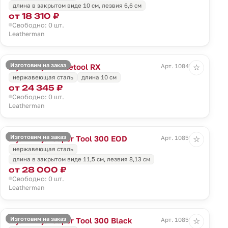
длина в закрытом виде 10 см, лезвия 6,6 см
от 18 310 ₽
Свободно: 0 шт.
Leatherman
Изготовим на заказ
Мультитул Skeletool RX
Арт. 10848.50
☆
нержавеющая сталь
длина 10 см
от 24 345 ₽
Свободно: 0 шт.
Leatherman
Изготовим на заказ
Мультитул Super Tool 300 EOD
Арт. 10852.30
☆
нержавеющая сталь
длина в закрытом виде 11,5 см, лезвия 8,13 см
от 28 000 ₽
Свободно: 0 шт.
Leatherman
Изготовим на заказ
Мультитул Super Tool 300 Black
Арт. 10853.30
☆