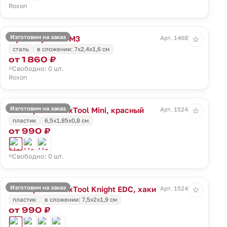
Roxon
Изготовим на заказ
Мультитул Mini M3
Арт. 14685.10
☆
сталь
в сложении: 7х2,4х1,6 см
от 1 860 ₽
Свободно: 0 шт.
Roxon
Изготовим на заказ
Нож-брелок NexTool Mini, красный
Арт. 15241.50
☆
пластик
6,5х1,85х0,8 см
от 990 ₽
Свободно: 0 шт.
Изготовим на заказ
Нож-брелок NexTool Knight EDC, хаки
Арт. 15240.99
☆
пластик
в сложении: 7,5х2х1,9 см
от 990 ₽