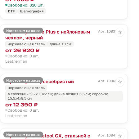
Свободно: 820 шт.
DTF
Шелкография
Изготовим на заказ
Мультитул Wave Plus с нейлоновым
Арт. 10833.30
☆
чехлом, черный
нержавеющая сталь
длина 10 см
от 26 920 ₽
Свободно: 0 шт.
Leatherman
Изготовим на заказ
Мультитул Rev, серебристый
Арт. 10866.10
☆
нержавеющая сталь
в сложении: 9,7х3,3х2 см; длина лезвия 6,6 см; коробка:
15,5х4х8,5 см
от 12 390 ₽
Свободно: 0 шт.
Leatherman
Изготовим на заказ
Мультитул Skeletool CX, стальной с
Арт. 10846.13
☆