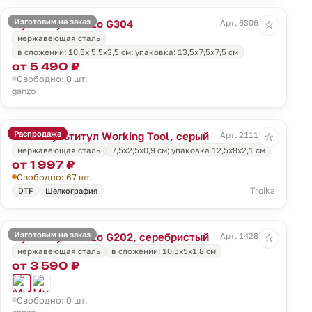
Изготовим на заказ
Мультитул Ganzo G304
Арт. 63064.31
☆
нержавеющая сталь
в сложении: 10,5х 5,5х3,5 см; упаковка: 13,5х7,5х7,5 см
от 5 490 ₽
Свободно: 0 шт.
ganzo
Распродажа
Мини-мультитул Working Tool, серый
Арт. 21119.10
☆
нержавеющая сталь
7,5х2,5х0,9 см; упаковка 12,5х8х2,1 см
от 1 997 ₽
Свободно: 67 шт.
Troika
DTF
Шелкография
Изготовим на заказ
Мультитул Ganzo G202, серебристый
Арт. 14283.10
☆
нержавеющая сталь
в сложении: 10,5х5х1,8 см
от 3 590 ₽
Свободно: 0 шт.