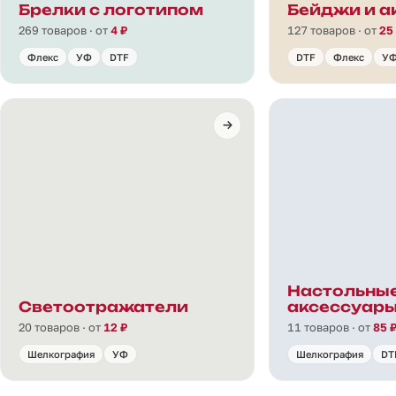
Брелки с логотипом
Бейджи и а
269 товаров · от
4 ₽
127 товаров · от
25
Флекс
УФ
DTF
DTF
Флекс
У
Настольны
Светоотражатели
аксессуар
20 товаров · от
12 ₽
11 товаров · от
85 
Шелкография
УФ
Шелкография
DT