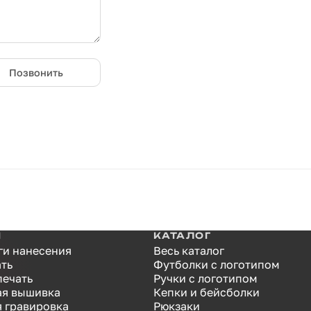
Позвонить
И
КАТАЛОГ
ги нанесения
Весь каталог
ать
Футболки с логотипом
печать
Ручки с логотипом
я вышивка
Кепки и бейсболки
я гравировка
Рюкзаки