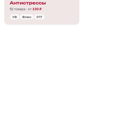
Антистрессы
52 товара · от
130 ₽
УФ
Флекс
DTF