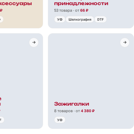
ксессуары
принадлежности
 ₽
53 товара · от
66 ₽
Ф
УФ
Шелкография
DTF
е
ы
Зажигалки
₽
8 товаров · от
4 380 ₽
F
УФ