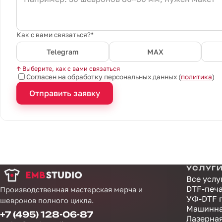
Как с вами связаться?*
Telegram
MAX
↑ Выберите, как с вами связаться
Согласен на обработку персональных данных (
политика
)
Отправить заявку
УСЛУГ
Все услу
DTF-печ
Производственная мастерская мерча и
УФ-DTF 
шевронов полного цикла.
Машинна
+7 (495) 128-06-87
Лазерна