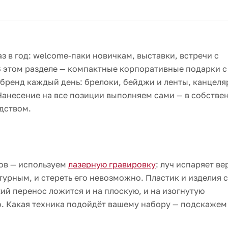
в год: welcome-паки новичкам, выставки, встречи с
 этом разделе — компактные корпоративные подарки с
 бренд каждый день: брелоки, бейджи и ленты, канцеля
Нанесение на все позиции выполняем сами — в собстве
дством.
ров — используем
лазерную гравировку
: луч испаряет в
турным, и стереть его невозможно. Пластик и изделия
ий перенос ложится и на плоскую, и на изогнутую
о. Какая техника подойдёт вашему набору — подскажем