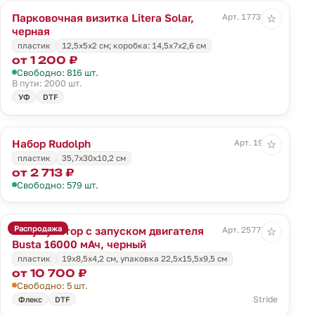
Парковочная визитка Litera Solar,
Арт. 17737.30
☆
черная
пластик
12,5х5х2 см; коробка: 14,5х7х2,6 см
от 1 200 ₽
Свободно: 816 шт.
В пути: 2000 шт.
УФ
DTF
Набор Rudolph
Арт. 19316
☆
пластик
35,7х30х10,2 см
от 2 713 ₽
Свободно: 579 шт.
Распродажа
Аккумулятор с запуском двигателя
Арт. 25777.30
☆
Busta 16000 мАч, черный
пластик
19х8,5х4,2 см, упаковка 22,5х15,5х9,5 см
от 10 700 ₽
Свободно: 5 шт.
Stride
Флекс
DTF