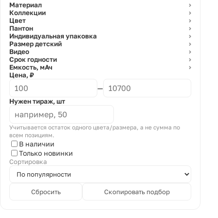
Материал
⌄
Коллекции
⌄
Цвет
⌄
Пантон
⌄
Индивидуальная упаковка
⌄
Размер детский
⌄
Видео
⌄
Срок годности
⌄
Емкость, мАч
⌄
Цена, ₽
—
Нужен тираж, шт
Учитывается остаток одного цвета/размера, а не сумма по
всем позициям.
В наличии
Только новинки
Сортировка
Сбросить
Скопировать подбор