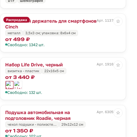
DTF
Шелкография
Распродажа
Магнитный держатель для смартфонов
Арт. 11374.10
☆
Cinch
металл
3,5x3 см; упаковка: 8x6x4 см
от 499 ₽
Свободно: 1342 шт.
Набор Life Drive, черный
Арт. 19163.30
☆
визитка - пластик
22х16х5 см
от 3 440 ₽
Свободно: 132 шт.
Подушка автомобильная на
Арт. 63053.30
☆
подголовник Roadie, черная
чехол подушки - полиэсте…
29х12х12 см
от 1 350 ₽
Свободно: 102 шт.