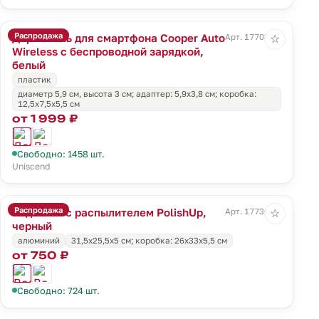
Распродажа
Держатель для смартфона Cooper Auto
Арт. 17703.60
☆
Wireless с беспроводной зарядкой,
белый
пластик
диаметр 5,9 см, высота 3 см; адаптер: 5,9х3,8 см; коробка:
12,5х7,5х5,5 см
от 1 999 ₽
Свободно: 1458 шт.
Uniscend
Распродажа
Водосгон с распылителем PolishUp,
Арт. 17736.30
☆
черный
алюминий
31,5х25,5х5 см; коробка: 26х33х5,5 см
от 750 ₽
Свободно: 724 шт.