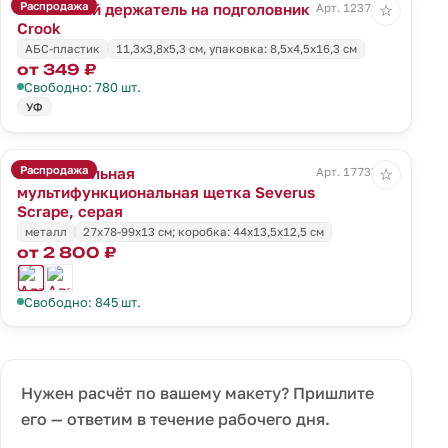
Распродажа
Магнитный держатель на подголовник
Арт. 12374.10
☆
Crook
АБС-пластик
11,3х3,8х5,3 см, упаковка: 8,5х4,5х16,3 см
от 349 ₽
Свободно: 780 шт.
УФ
Распродажа
Автомобильная
Арт. 17735.10
☆
мультифункциональная щетка Severus
Scrape, серая
металл
27х78-99х13 см; коробка: 44х13,5х12,5 см
от 2 800 ₽
Свободно: 845 шт.
Нужен расчёт по вашему макету? Пришлите
его — ответим в течение рабочего дня.