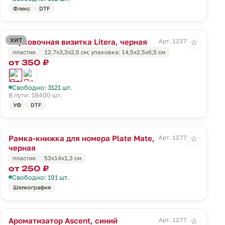
Флекс
DTF
ХИТ
Парковочная визитка Litera, черная
Арт. 12375.30
☆
пластик
12,7х3,3х2,5 см; упаковка: 14,5х2,5х6,5 см
от 350 ₽
Свободно: 3121 шт.
В пути: 18400 шт.
УФ
DTF
Рамка-книжка для номера Plate Mate,
Арт. 12773.30
☆
черная
пластик
53x14x1,3 см
от 250 ₽
Свободно: 191 шт.
Шелкография
Ароматизатор Ascent, синий
Арт. 12774.40
☆