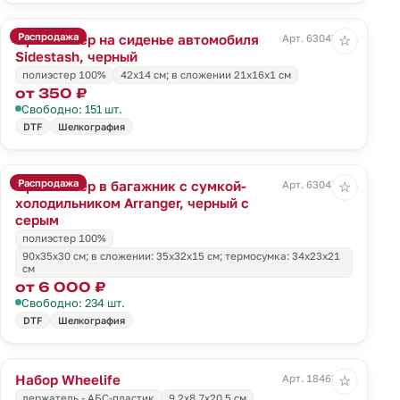
Распродажа
Органайзер на сиденье автомобиля
Арт. 63045.30
☆
Sidestash, черный
полиэстер 100%
42х14 см; в сложении 21x16x1 см
от 350 ₽
Свободно: 151 шт.
DTF
Шелкография
Распродажа
Органайзер в багажник с сумкой-
Арт. 63047.31
☆
холодильником Arranger, черный с
серым
полиэстер 100%
90х35х30 см; в сложении: 35х32х15 см; термосумка: 34х23х21
см
от 6 000 ₽
Свободно: 234 шт.
DTF
Шелкография
Набор Wheelife
Арт. 18463.30
☆
держатель - АБС-пластик
9,2х8,7х20,5 см