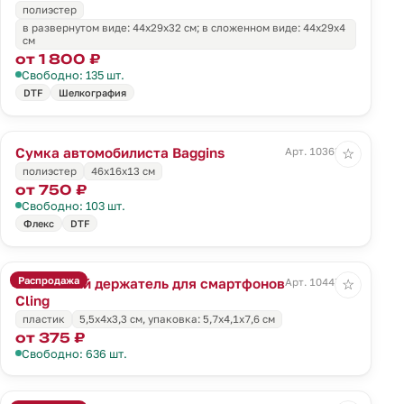
полиэстер
в развернутом виде: 44х29х32 см; в сложенном виде: 44х29х4
см
от 1 800 ₽
Свободно: 135 шт.
DTF
Шелкография
Сумка автомобилиста Baggins
Арт. 10363.30
☆
полиэстер
46x16x13 см
от 750 ₽
Свободно: 103 шт.
Флекс
DTF
Распродажа
Магнитный держатель для смартфонов
Арт. 10447.10
☆
Cling
пластик
5,5х4х3,3 см, упаковка: 5,7х4,1х7,6 см
от 375 ₽
Свободно: 636 шт.