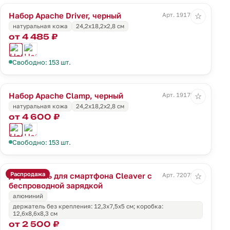
Набор Apache Driver, черный
Арт. 19174.30
☆
натуральная кожа
24,2х18,2х2,8 см
от 4 485 ₽
Свободно: 153 шт.
Набор Apache Clamp, черный
Арт. 19175.30
☆
натуральная кожа
24,2х18,2х2,8 см
от 4 600 ₽
Свободно: 153 шт.
Распродажа
Держатель для смартфона Cleaver с
Арт. 72072.10
☆
беспроводной зарядкой
алюминий
держатель без крепления: 12,3х7,5х5 см; коробка:
12,6х8,6х8,3 см
от 2 500 ₽