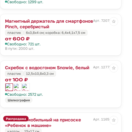
Свободно: 1299 шт.
Магнитный держатель для смартфонов
Арт. 72073.10
☆
Pinch, серебристый
пластик
6х3,8х4 см; коробка: 6,4х4,1х7,5 см
от 600 ₽
Свободно: 721 шт.
В пути: 2000 шт.
Скребок с водосгоном Snowie, белый
Арт. 12775.60
☆
пластик
12,5x10,8x0,3 см
от 100 ₽
Свободно: 2572 шт.
Шелкография
Распродажа
Знак автомобильный на присоске
Арт. 11656.02
☆
«Ребенок в машине»
картон
15х17 см