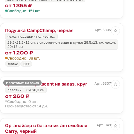
от 1 355 ₽
Свободно: 151 шт.
Подушка CampChamp, черная
Арт. 63054.30
☆
чехол подушки - полиэсте…
29,5х21,5х12 см, в скрученном виде в сумке 29,5х13, см; чехол:
20х15 см
от 1 200 ₽
Свободно: 88 шт.
Флекс
DTF
Изготовим на заказ
Ароматизатор Ascent на заказ, круг
Арт. 63078.01
☆
пластик
6x6x0,3 см
от 260 ₽
Свободно: 0 шт.
Производство от 14 дн.
Органайзер в багажник автомобиля
Арт. 3498.30
☆
Carry, черный