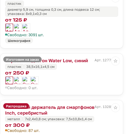
пластик
диаметр 5,9 см, толщина 0,3 см, длина подвеса 12 см;
упаковка: 8x9,1x0,3 см
от 125 ₽
Свободно: 3091 шт.
Шелкография
Изготовим на заказ
Скребок-водосгон Water Low, синий
Арт. 12776.40
☆
пластик
38,5x16,1x4,5 см
от 250 ₽
Свободно: 0 шт.
Распродажа
Магнитный держатель для смартфонов
Арт. 13289.10
☆
Inch, серебристый
металл
7х2,4х0,8 см; упаковка: 7,5x10,8x1,4 см
от 300 ₽
Свободно: 87 шт.