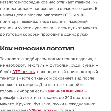
каталогов-посредников нас отличает главное: мы
не перепродаём нанесение, а делаем его сами. В
нашем цехе в Москве работают DTF- и УФ-
принтеры, вышивальные машины, лазерный
станок и участок упаковки — весь путь от макета
до готовой коробки проходит в одних руках.
Как наносим логотип
Технологию подбираем под материал изделия, а
не наоборот. Текстиль — футболки, худи, сумки —
берёт
DTF-печать
: полноцветный принт, который
тянется вместе с тканью и сохраняет вид после
множества стирок. Для плотных тканей и
головных уборов есть
машинная вышивка
—
рельефный логотип нитками, до 240 цветов в
макете. Кружки, бутылки, ручки и ежедневники
запечатываем
УФ-печатью
— стойкий