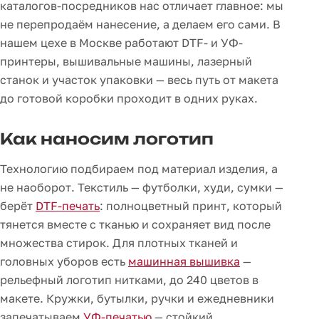
каталогов-посредников нас отличает главное: мы
не перепродаём нанесение, а делаем его сами. В
нашем цехе в Москве работают DTF- и УФ-
принтеры, вышивальные машины, лазерный
станок и участок упаковки — весь путь от макета
до готовой коробки проходит в одних руках.
Как наносим логотип
Технологию подбираем под материал изделия, а
не наоборот. Текстиль — футболки, худи, сумки —
берёт
DTF-печать
: полноцветный принт, который
тянется вместе с тканью и сохраняет вид после
множества стирок. Для плотных тканей и
головных уборов есть
машинная вышивка
—
рельефный логотип нитками, до 240 цветов в
макете. Кружки, бутылки, ручки и ежедневники
запечатываем
УФ-печатью
— стойкий