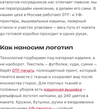
каталогов-посредников нас отличает главное: мы
не перепродаём нанесение, а делаем его сами. В
нашем цехе в Москве работают DTF- и УФ-
принтеры, вышивальные машины, лазерный
станок и участок упаковки — весь путь от макета
до готовой коробки проходит в одних руках.
Как наносим логотип
Технологию подбираем под материал изделия, а
не наоборот. Текстиль — футболки, худи, сумки —
берёт
DTF-печать
: полноцветный принт, который
тянется вместе с тканью и сохраняет вид после
множества стирок. Для плотных тканей и
головных уборов есть
машинная вышивка
—
рельефный логотип нитками, до 240 цветов в
макете. Кружки, бутылки, ручки и ежедневники
запечатываем
УФ-печатью
— стойкий