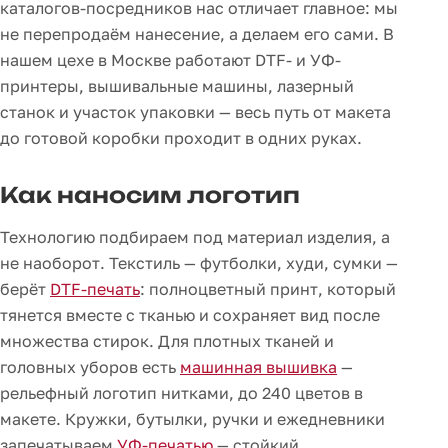
каталогов-посредников нас отличает главное: мы
не перепродаём нанесение, а делаем его сами. В
нашем цехе в Москве работают DTF- и УФ-
принтеры, вышивальные машины, лазерный
станок и участок упаковки — весь путь от макета
до готовой коробки проходит в одних руках.
Как наносим логотип
Технологию подбираем под материал изделия, а
не наоборот. Текстиль — футболки, худи, сумки —
берёт
DTF-печать
: полноцветный принт, который
тянется вместе с тканью и сохраняет вид после
множества стирок. Для плотных тканей и
головных уборов есть
машинная вышивка
—
рельефный логотип нитками, до 240 цветов в
макете. Кружки, бутылки, ручки и ежедневники
запечатываем
УФ-печатью
— стойкий