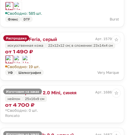
Свободно: 585 шт.
Burst
Флекс
DTF
Распродажа
Несессер Feria, серый
Арт. 15799.10
☆
искусственная кожа
22х12х12 см; в сложении: 23х14х4 см
от 1 490 ₽
Свободно: 19 шт.
Very Marque
УФ
Шелкография
Изготовим на заказ
Несессер Ironik 2.0 Mini, синяя
Арт. 16869.40
☆
нейлон
25x16x9 см
от 4 700 ₽
Свободно: 0 шт.
Roncato
Изготовим на заказ
Бьюти-кейс Ironik 2.0, черный
Арт. 16872.30