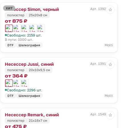
ХИТ
Несессер Simon, черный
Арт. 13922.30
☆
полиэстер
25х20х8 см
от 875 ₽
Свободно: 2159 шт.
В пути: 1000 шт.
Molti
DTF
Шелкография
Несессер Jussi, синий
Арт. 13918.45
☆
полиэстер
20x10x9,5 см
от 364 ₽
Свободно: 2296 шт.
Molti
DTF
Шелкография
Несессер Remark, синий
Арт. 15491.40
☆
полиэстер
21х16х7 см
от 475 ₽