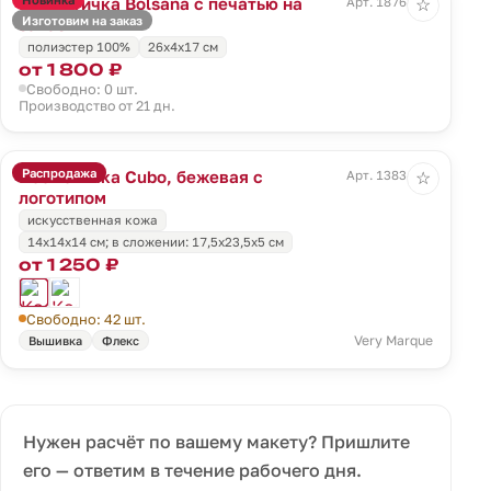
Косметичка Bolsana с печатью на
Арт. 18768.00
☆
Изготовим на заказ
заказ
полиэстер 100%
26х4х17 см
от 1 800 ₽
Свободно: 0 шт.
Производство от 21 дн.
Распродажа
Косметичка Cubo, бежевая с
Арт. 13834.06
☆
логотипом
искусственная кожа
14x14x14 см; в сложении: 17,5x23,5x5 см
от 1 250 ₽
Свободно: 42 шт.
Very Marque
Вышивка
Флекс
Нужен расчёт по вашему макету? Пришлите
его — ответим в течение рабочего дня.