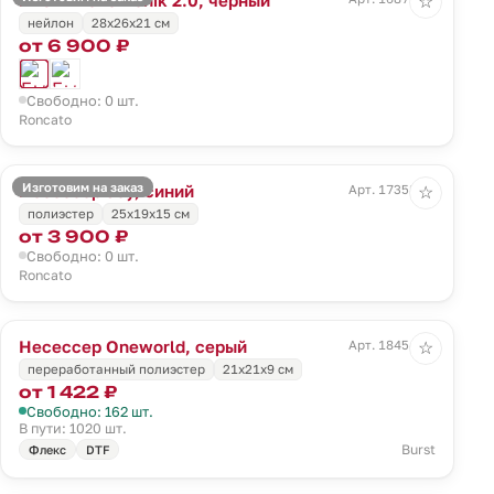
☆
нейлон
28x26x21 см
от 6 900 ₽
Свободно: 0 шт.
Roncato
Изготовим на заказ
Несессер Joy, синий
Арт. 17358.40
☆
полиэстер
25x19x15 см
от 3 900 ₽
Свободно: 0 шт.
Roncato
Несессер Oneworld, серый
Арт. 18454.10
☆
переработанный полиэстер
21х21х9 см
от 1 422 ₽
Свободно: 162 шт.
В пути: 1020 шт.
Burst
Флекс
DTF