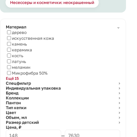
Несессеры и косметички: неокрашенный
⌄
Материал
дерево
искусственная кожа
камень
керамика
кость
латунь
меламин
Микрофибра 50%
Ещё 15
Спецфильтр
⌄
Индивидуальная упаковка
⌄
Бренд
⌄
Коллекции
⌄
Пантон
⌄
Тип кепки
⌄
Цвет
⌄
Объем, мл
⌄
Размер детский
⌄
Цена, ₽
—