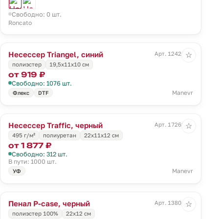
Свободно: 0 шт.
Roncato
Несессер Triangel, синий
Арт. 12426.44
☆
полиэстер
19,5х11х10 см
от 919 ₽
Свободно: 1076 шт.
Manevr
Флекс
DTF
Несессер Traffic, черный
Арт. 17269.30
☆
495 г/м²
полиуретан
22х11х12 см
от 1 877 ₽
Свободно: 312 шт.
В пути: 1000 шт.
Manevr
УФ
Пенал P-case, черный
Арт. 13804.30
☆
полиэстер 100%
22х12 см