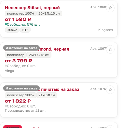
Несессер Stilset, черный
Арт. 18603.30
☆
полиэстер 100%
20x8,5x15 см
от 1 590 ₽
Свободно: 576 шт.
Kingsons
Флекс
DTF
Изготовим на заказ
Косметичка Bermond, черная
Арт. 18675.30
☆
полиэстер
26x14x18 см
от 3 799 ₽
Свободно: 0 шт.
Vinga
Изготовим на заказ
Пенал Bolsana с печатью на заказ
Арт. 18766.00
☆
полиэстер 100%
21х6х8 см
от 1 822 ₽
Свободно: 0 шт.
Производство от 21 дн.
Новинка