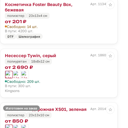
Косметичка Foster Beauty Box,
Арт. 11343.00
☆
бежевая
полиэстер
23х13х4 см
от 201 ₽
Свободно: 14 шт.
В пути: 4200 шт.
DTF
Шелкография
Несессер Tywin, серый
Арт. 18601.10
☆
полиуретан
18x8x12 см
от 2 690 ₽
Свободно: 209 шт.
В пути: 300 шт.
Kingsons
Изготовим на заказ
Косметичка дорожная XS01, зеленая
Арт. 20143.90
☆
полиэстер
23х13х10 см
от 850 ₽