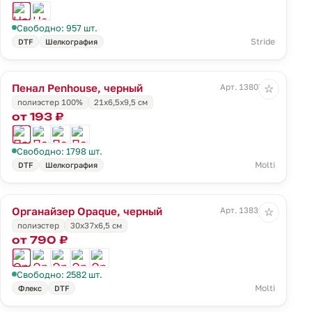
Свободно: 957 шт.
Stride
DTF
Шелкография
Пенал Penhouse, черный
Арт. 13807.30
☆
полиэстер 100%
21х6,5х9,5 см
от 193 ₽
Свободно: 1798 шт.
Molti
DTF
Шелкография
Органайзер Opaque, черный
Арт. 13836.30
☆
полиэстер
30x37x6,5 см
от 790 ₽
Свободно: 2582 шт.
Molti
Флекс
DTF