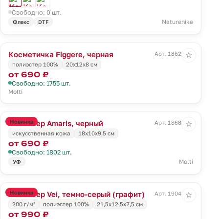
Свободно: 0 шт.
Naturehike
Флекс
DTF
Косметичка Figgere, черная
Арт. 18629.30
☆
полиэстер 100%
20x12x8 см
от 690 ₽
Свободно: 1755 шт.
Molti
Новинка
Несессер Amaris, черный
Арт. 18682.30
☆
искусственная кожа
18x10x9,5 см
от 690 ₽
Свободно: 1802 шт.
Molti
УФ
Новинка
Несессер Vei, темно-серый (графит)
Арт. 19049.31
☆
200 г/м²
полиэстер 100%
21,5x12,5x7,5 см
от 990 ₽