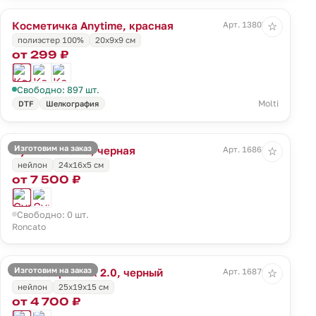
Косметичка Anytime, красная
Арт. 13803.50
☆
полиэстер 100%
20х9х9 см
от 299 ₽
Свободно: 897 шт.
Molti
DTF
Шелкография
Изготовим на заказ
Сумка Panama, черная
Арт. 16868.30
☆
нейлон
24x16x5 см
от 7 500 ₽
Свободно: 0 шт.
Roncato
Изготовим на заказ
Несессер Ironik 2.0, черный
Арт. 16870.30
☆
нейлон
25x19x15 см
от 4 700 ₽