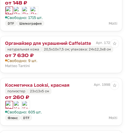
от 148 ₽
Свободно: 1715 шт.
Molti
DTF
Шелкография
Органайзер для украшений Caffelatte
Арт. 1728.10
☆
натуральная кожа
20,5х10х7,5 см; упаковка: 24х12,3х8 см
от 7 630 ₽
Свободно: 9 шт.
Matteo Tantini
Косметичка Looksi, красная
Арт. 19986.50
☆
полиэстер
23х13х5 см
от 260 ₽
Свободно: 605 шт.
Molti
Флекс
DTF