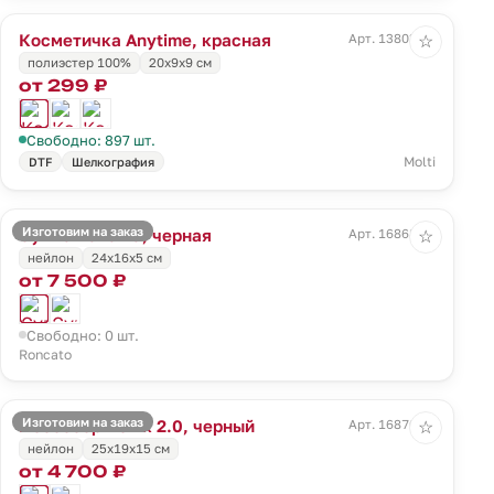
Косметичка Anytime, красная
Арт. 13803.50
☆
полиэстер 100%
20х9х9 см
от 299 ₽
Свободно: 897 шт.
Molti
DTF
Шелкография
Изготовим на заказ
Сумка Panama, черная
Арт. 16868.30
☆
нейлон
24x16x5 см
от 7 500 ₽
Свободно: 0 шт.
Roncato
Изготовим на заказ
Несессер Ironik 2.0, черный
Арт. 16870.30
☆
нейлон
25x19x15 см
от 4 700 ₽