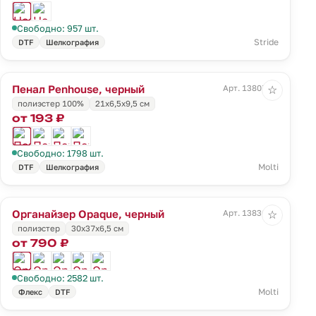
Свободно: 957 шт.
Stride
DTF
Шелкография
Пенал Penhouse, черный
Арт. 13807.30
☆
полиэстер 100%
21х6,5х9,5 см
от 193 ₽
Свободно: 1798 шт.
Molti
DTF
Шелкография
Органайзер Opaque, черный
Арт. 13836.30
☆
полиэстер
30x37x6,5 см
от 790 ₽
Свободно: 2582 шт.
Molti
Флекс
DTF