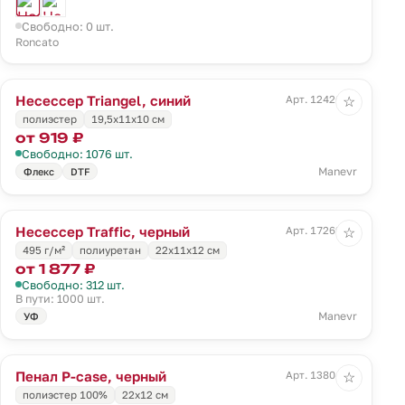
Свободно: 0 шт.
Roncato
Несессер Triangel, синий
Арт. 12426.44
☆
полиэстер
19,5х11х10 см
от 919 ₽
Свободно: 1076 шт.
Manevr
Флекс
DTF
Несессер Traffic, черный
Арт. 17269.30
☆
495 г/м²
полиуретан
22х11х12 см
от 1 877 ₽
Свободно: 312 шт.
В пути: 1000 шт.
Manevr
УФ
Пенал P-case, черный
Арт. 13804.30
☆
полиэстер 100%
22х12 см