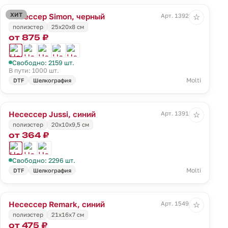
ХИТ
Несессер Simon, черный
Арт. 13922.30
☆
полиэстер
25х20х8 см
от 875 ₽
Свободно: 2159 шт.
В пути: 1000 шт.
Molti
DTF
Шелкография
Несессер Jussi, синий
Арт. 13918.45
☆
полиэстер
20x10x9,5 см
от 364 ₽
Свободно: 2296 шт.
Molti
DTF
Шелкография
Несессер Remark, синий
Арт. 15491.40
☆
полиэстер
21х16х7 см
от 475 ₽