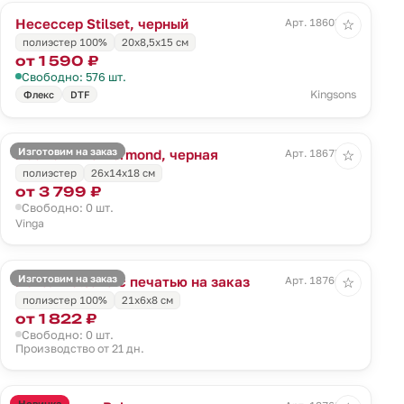
Несессер Stilset, черный
Арт. 18603.30
☆
полиэстер 100%
20x8,5x15 см
от 1 590 ₽
Свободно: 576 шт.
Kingsons
Флекс
DTF
Изготовим на заказ
Косметичка Bermond, черная
Арт. 18675.30
☆
полиэстер
26x14x18 см
от 3 799 ₽
Свободно: 0 шт.
Vinga
Изготовим на заказ
Пенал Bolsana с печатью на заказ
Арт. 18766.00
☆
полиэстер 100%
21х6х8 см
от 1 822 ₽
Свободно: 0 шт.
Производство от 21 дн.
Новинка