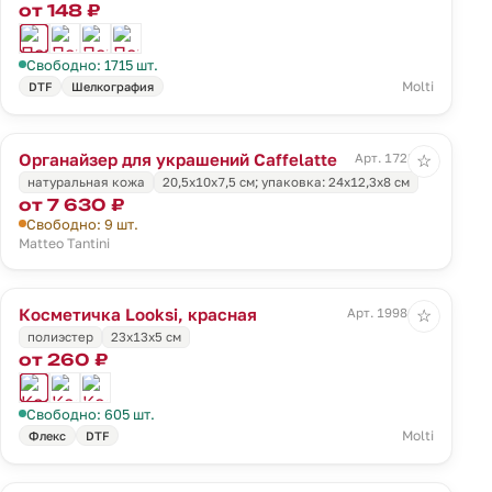
от 148 ₽
Свободно: 1715 шт.
Molti
DTF
Шелкография
Органайзер для украшений Caffelatte
Арт. 1728.10
☆
натуральная кожа
20,5х10х7,5 см; упаковка: 24х12,3х8 см
от 7 630 ₽
Свободно: 9 шт.
Matteo Tantini
Косметичка Looksi, красная
Арт. 19986.50
☆
полиэстер
23х13х5 см
от 260 ₽
Свободно: 605 шт.
Molti
Флекс
DTF