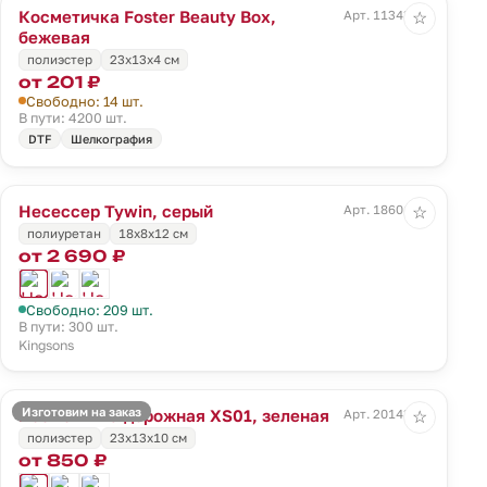
Косметичка Foster Beauty Box,
Арт. 11343.00
☆
бежевая
полиэстер
23х13х4 см
от 201 ₽
Свободно: 14 шт.
В пути: 4200 шт.
DTF
Шелкография
Несессер Tywin, серый
Арт. 18601.10
☆
полиуретан
18x8x12 см
от 2 690 ₽
Свободно: 209 шт.
В пути: 300 шт.
Kingsons
Изготовим на заказ
Косметичка дорожная XS01, зеленая
Арт. 20143.90
☆
полиэстер
23х13х10 см
от 850 ₽