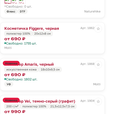
Свободно: 0 шт.
Naturehike
Флекс
DTF
Косметичка Figgere, черная
Арт. 18629.30
☆
полиэстер 100%
20x12x8 см
от 690 ₽
Свободно: 1755 шт.
Molti
Новинка
Несессер Amaris, черный
Арт. 18682.30
☆
искусственная кожа
18x10x9,5 см
от 690 ₽
Свободно: 1802 шт.
Molti
УФ
Новинка
Несессер Vei, темно-серый (графит)
Арт. 19049.31
☆
200 г/м²
полиэстер 100%
21,5x12,5x7,5 см
от 990 ₽