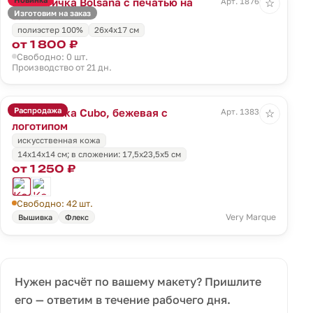
Косметичка Bolsana с печатью на
Арт. 18768.00
☆
Изготовим на заказ
заказ
полиэстер 100%
26х4х17 см
от 1 800 ₽
Свободно: 0 шт.
Производство от 21 дн.
Распродажа
Косметичка Cubo, бежевая с
Арт. 13834.06
☆
логотипом
искусственная кожа
14x14x14 см; в сложении: 17,5x23,5x5 см
от 1 250 ₽
Свободно: 42 шт.
Very Marque
Вышивка
Флекс
Нужен расчёт по вашему макету? Пришлите
его — ответим в течение рабочего дня.