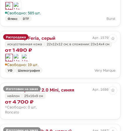
Свободно: 585 шт.
Burst
Флекс
DTF
Распродажа
Несессер Feria, серый
Арт. 15799.10
☆
искусственная кожа
22х12х12 см; в сложении: 23х14х4 см
от 1 490 ₽
Свободно: 19 шт.
Very Marque
УФ
Шелкография
Изготовим на заказ
Несессер Ironik 2.0 Mini, синяя
Арт. 16869.40
☆
нейлон
25x16x9 см
от 4 700 ₽
Свободно: 0 шт.
Roncato
Изготовим на заказ
Бьюти-кейс Ironik 2.0, черный
Арт. 16872.30