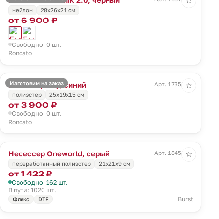
☆
нейлон
28x26x21 см
от 6 900 ₽
Свободно: 0 шт.
Roncato
Изготовим на заказ
Несессер Joy, синий
Арт. 17358.40
☆
полиэстер
25x19x15 см
от 3 900 ₽
Свободно: 0 шт.
Roncato
Несессер Oneworld, серый
Арт. 18454.10
☆
переработанный полиэстер
21х21х9 см
от 1 422 ₽
Свободно: 162 шт.
В пути: 1020 шт.
Burst
Флекс
DTF