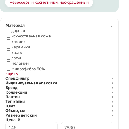
Несессеры и косметички: неокрашенный
⌄
Материал
дерево
искусственная кожа
камень
керамика
кость
латунь
меламин
Микрофибра 50%
Ещё 15
Спецфильтр
⌄
Индивидуальная упаковка
⌄
Бренд
⌄
Коллекции
⌄
Пантон
⌄
Тип кепки
⌄
Цвет
⌄
Объем, мл
⌄
Размер детский
⌄
Цена, ₽
—