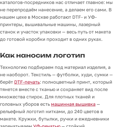
каталогов-посредников нас отличает главное: мы
не перепродаём нанесение, а делаем его сами. В
нашем цехе в Москве работают DTF- и УФ-
принтеры, вышивальные машины, лазерный
станок и участок упаковки — весь путь от макета
до готовой коробки проходит в одних руках.
Как наносим логотип
Технологию подбираем под материал изделия, а
не наоборот. Текстиль — футболки, худи, сумки —
берёт
DTF-печать
: полноцветный принт, который
тянется вместе с тканью и сохраняет вид после
множества стирок. Для плотных тканей и
головных уборов есть
машинная вышивка
—
рельефный логотип нитками, до 240 цветов в
макете. Кружки, бутылки, ручки и ежедневники
запечатываем
УФ-печатью
— стойкий