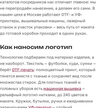
каталогов-посредников нас отличает главное: мы
не перепродаём нанесение, а делаем его сами. В
нашем цехе в Москве работают DTF- и УФ-
принтеры, вышивальные машины, лазерный
станок и участок упаковки — весь путь от макета
до готовой коробки проходит в одних руках.
Как наносим логотип
Технологию подбираем под материал изделия, а
не наоборот. Текстиль — футболки, худи, сумки —
берёт
DTF-печать
: полноцветный принт, который
тянется вместе с тканью и сохраняет вид после
множества стирок. Для плотных тканей и
головных уборов есть
машинная вышивка
—
рельефный логотип нитками, до 240 цветов в
макете. Кружки, бутылки, ручки и ежедневники
запечатываем
УФ-печатью
— стойкий