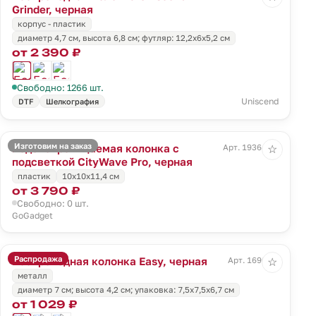
Grinder, черная
корпус - пластик
диаметр 4,7 см, высота 6,8 см; футляр: 12,2х6х5,2 см
от 2 390 ₽
Свободно: 1266 шт.
Uniscend
DTF
Шелкография
Изготовим на заказ
Водонепроницаемая колонка с
Арт. 19364.30
☆
подсветкой CityWave Pro, черная
пластик
10x10x11,4 см
от 3 790 ₽
Свободно: 0 шт.
GoGadget
Распродажа
Беспроводная колонка Easy, черная
Арт. 1690.30
☆
металл
диаметр 7 см; высота 4,2 см; упаковка: 7,5х7,5х6,7 см
от 1 029 ₽