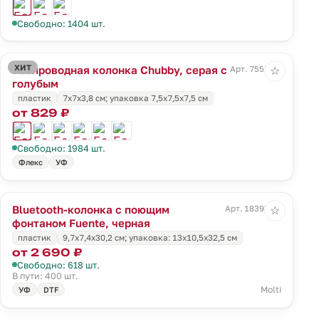
Свободно: 1404 шт.
ХИТ
Беспроводная колонка Chubby, серая с
Арт. 7557.14
☆
голубым
пластик
7х7х3,8 см; упаковка 7,5х7,5х7,5 см
от 829 ₽
Свободно: 1984 шт.
Флекс
УФ
Bluetooth-колонка с поющим
Арт. 18397.30
☆
фонтаном Fuente, черная
пластик
9,7x7,4x30,2 см; упаковка: 13x10,5x32,5 см
от 2 690 ₽
Свободно: 618 шт.
В пути: 400 шт.
Molti
УФ
DTF