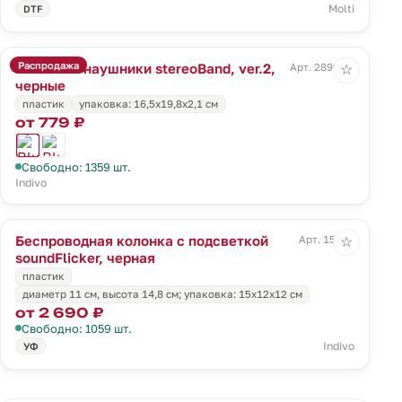
Molti
DTF
Распродажа
Bluetooth наушники stereoBand, ver.2,
Арт. 2899.31
☆
черные
пластик
упаковка: 16,5х19,8х2,1 см
от 779 ₽
Свободно: 1359 шт.
Indivo
Беспроводная колонка с подсветкой
Арт. 15721
☆
soundFlicker, черная
пластик
диаметр 11 см, высота 14,8 см; упаковка: 15x12x12 см
от 2 690 ₽
Свободно: 1059 шт.
Indivo
УФ