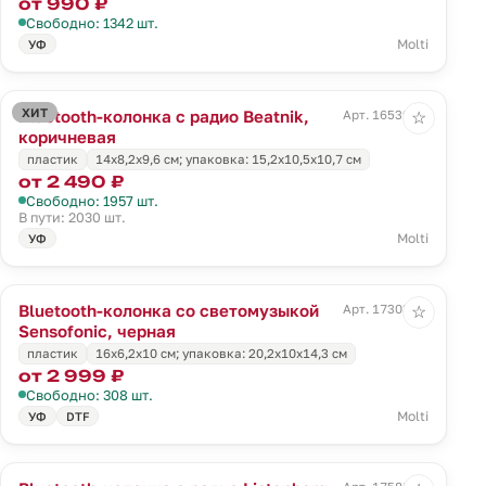
от 990 ₽
Свободно: 1342 шт.
Molti
УФ
ХИТ
Bluetooth-колонка с радио Beatnik,
Арт. 16539.59
☆
коричневая
пластик
14x8,2x9,6 см; упаковка: 15,2x10,5x10,7 см
от 2 490 ₽
Свободно: 1957 шт.
В пути: 2030 шт.
Molti
УФ
Bluetooth-колонка со светомузыкой
Арт. 17303.30
☆
Sensofonic, черная
пластик
16x6,2x10 см; упаковка: 20,2x10x14,3 см
от 2 999 ₽
Свободно: 308 шт.
Molti
УФ
DTF