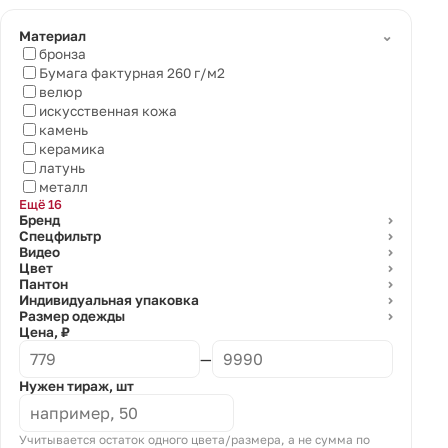
⌄
Материал
бронза
Бумага фактурная 260 г/м2
велюр
искусственная кожа
камень
керамика
латунь
металл
Ещё 16
Бренд
⌄
Спецфильтр
⌄
Видео
⌄
Цвет
⌄
Пантон
⌄
Индивидуальная упаковка
⌄
Размер одежды
⌄
Цена, ₽
—
Нужен тираж, шт
Учитывается остаток одного цвета/размера, а не сумма по