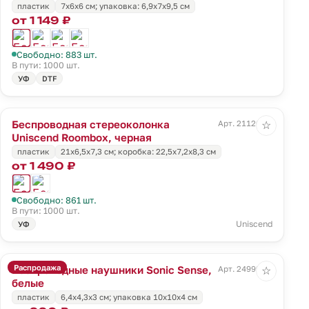
пластик
7х6х6 см; упаковка: 6,9x7x9,5 см
от 1 149 ₽
Свободно: 883 шт.
В пути: 1000 шт.
УФ
DTF
Беспроводная стереоколонка
Арт. 21120.30
☆
Uniscend Roombox, черная
пластик
21х6,5х7,3 см; коробка: 22,5х7,2х8,3 см
от 1 490 ₽
Свободно: 861 шт.
В пути: 1000 шт.
Uniscend
УФ
Распродажа
Беспроводные наушники Sonic Sense,
Арт. 24999.60
☆
белые
пластик
6,4х4,3х3 cм; упаковка 10х10х4 см