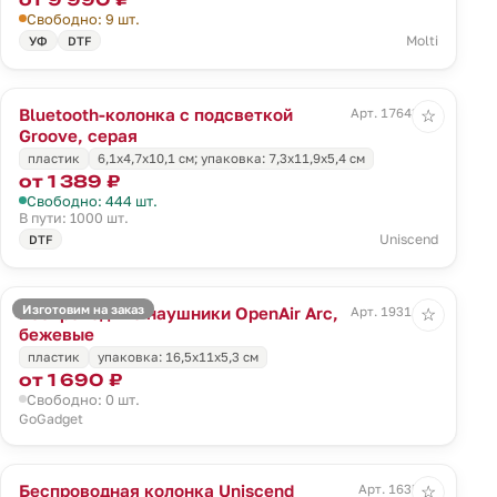
Свободно: 9 шт.
Molti
УФ
DTF
Bluetooth-колонка с подсветкой
Арт. 17643.10
☆
Groove, серая
пластик
6,1x4,7x10,1 см; упаковка: 7,3x11,9x5,4 см
от 1 389 ₽
Свободно: 444 шт.
В пути: 1000 шт.
Uniscend
DTF
Изготовим на заказ
Беспроводные наушники OpenAir Arc,
Арт. 19311.12
☆
бежевые
пластик
упаковка: 16,5x11x5,3 см
от 1 690 ₽
Свободно: 0 шт.
GoGadget
Беспроводная колонка Uniscend
Арт. 1635.30
☆