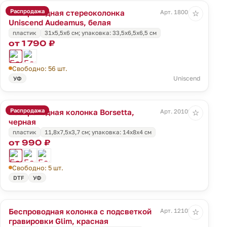
Распродажа
Беспроводная стереоколонка
Арт. 18001.60
☆
Uniscend Audeamus, белая
пластик
31х5,5х6 см; упаковка: 33,5х6,5х6,5 см
от 1 790 ₽
Свободно: 56 шт.
Uniscend
УФ
Распродажа
Беспроводная колонка Borsetta,
Арт. 20109.30
☆
черная
пластик
11,8х7,5х3,7 см; упаковка: 14х8х4 см
от 990 ₽
Свободно: 5 шт.
DTF
УФ
Беспроводная колонка с подсветкой
Арт. 12103.50
☆
гравировки Glim, красная