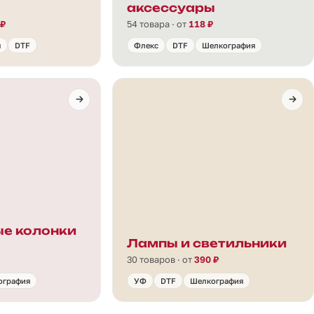
аксессуары
 ₽
54 товара · от
118 ₽
я
DTF
Флекс
DTF
Шелкография
е колонки
Лампы и светильники
30 товаров · от
390 ₽
ография
УФ
DTF
Шелкография