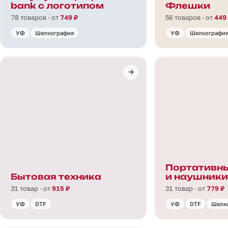
bank с логотипом
Флешки
78 товаров · от
749 ₽
56 товаров · от
449
УФ
Шелкография
УФ
Шелкографи
Портативны
Бытовая техника
и наушники
31 товар · от
915 ₽
31 товар · от
779 ₽
УФ
DTF
УФ
DTF
Шелк