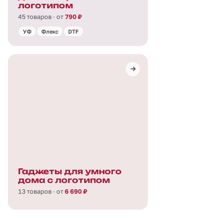
логотипом
45 товаров · от
790 ₽
УФ
Флекс
DTF
Гаджеты для умного
дома с логотипом
13 товаров · от
6 690 ₽