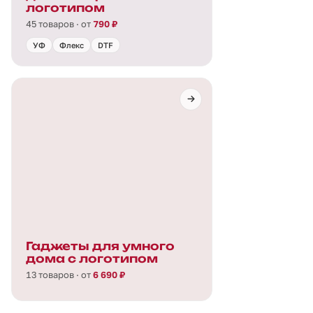
логотипом
45 товаров · от
790 ₽
УФ
Флекс
DTF
Гаджеты для умного
дома с логотипом
13 товаров · от
6 690 ₽