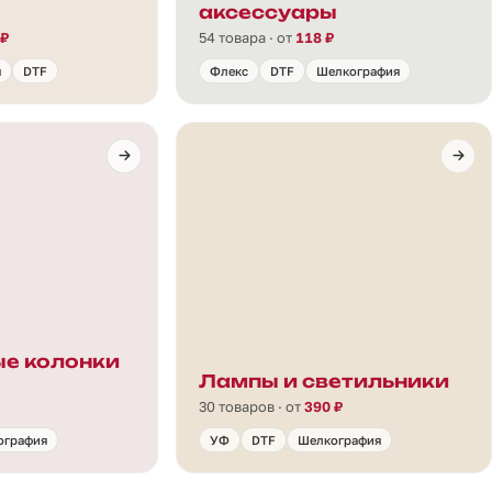
аксессуары
 ₽
54 товара · от
118 ₽
я
DTF
Флекс
DTF
Шелкография
е колонки
Лампы и светильники
30 товаров · от
390 ₽
ография
УФ
DTF
Шелкография