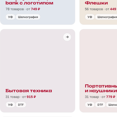
bank с логотипом
Флешки
78 товаров · от
749 ₽
56 товаров · от
449
УФ
Шелкография
УФ
Шелкографи
Портативны
Бытовая техника
и наушники
31 товар · от
915 ₽
31 товар · от
779 ₽
УФ
DTF
УФ
DTF
Шелк