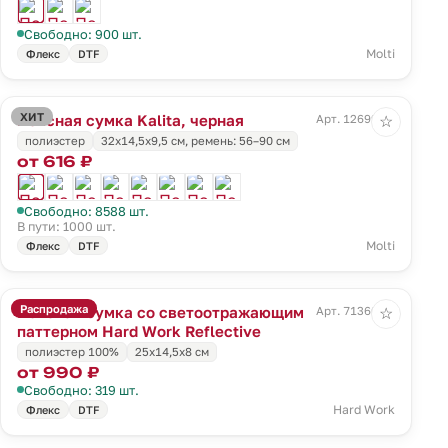
Свободно: 900 шт.
Molti
Флекс
DTF
ХИТ
Поясная сумка Kalita, черная
Арт. 12699.30
☆
полиэстер
32х14,5х9,5 см, ремень: 56–90 см
от 616 ₽
Свободно: 8588 шт.
В пути: 1000 шт.
Molti
Флекс
DTF
Распродажа
Поясная сумка со светоотражающим
Арт. 71360.10
☆
паттерном Hard Work Reflective
полиэстер 100%
25х14,5х8 см
от 990 ₽
Свободно: 319 шт.
Hard Work
Флекс
DTF