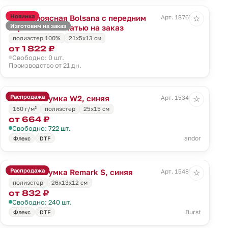
Новинка
Сумка поясная Bolsana с передним
Арт. 18765.00
☆
Изготовим на заказ
карманом с печатью на заказ
полиэстер 100%
21х5х13 см
от 1 822 ₽
Свободно: 0 шт.
Производство от 21 дн.
Распродажа
Поясная сумка W2, синяя
Арт. 15344.40
☆
160 г/м²
полиэстер
25х15 см
от 664 ₽
Свободно: 722 шт.
andor
Флекс
DTF
Распродажа
Поясная сумка Remark S, синяя
Арт. 15489.40
☆
полиэстер
26х13х12 см
от 832 ₽
Свободно: 240 шт.
Burst
Флекс
DTF