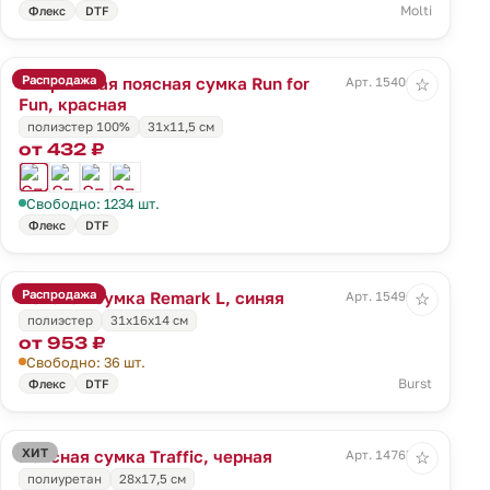
Molti
Флекс
DTF
Распродажа
Спортивная поясная сумка Run for
Арт. 15400.50
☆
Fun, красная
полиэстер 100%
31х11,5 см
от 432 ₽
Свободно: 1234 шт.
Флекс
DTF
Распродажа
Поясная сумка Remark L, синяя
Арт. 15490.40
☆
полиэстер
31х16х14 см
от 953 ₽
Свободно: 36 шт.
Burst
Флекс
DTF
ХИТ
Поясная сумка Traffic, черная
Арт. 14765.30
☆
полиуретан
28х17,5 см