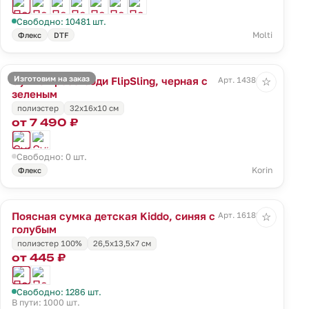
Свободно: 10481 шт.
Molti
Флекс
DTF
Изготовим на заказ
Сумка кросс-боди FlipSling, черная с
Арт. 14386.39
☆
зеленым
полиэстер
32x16x10 см
от 7 490 ₽
Свободно: 0 шт.
Korin
Флекс
Поясная сумка детская Kiddo, синяя с
Арт. 16182.01
☆
голубым
полиэстер 100%
26,5x13,5x7 см
от 445 ₽
Свободно: 1286 шт.
В пути: 1000 шт.