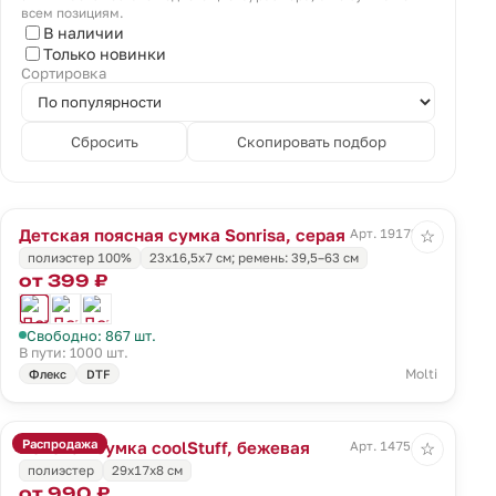
всем позициям.
В наличии
Только новинки
Сортировка
Сбросить
Скопировать подбор
Детская поясная сумка Sonrisa, серая
Арт. 19172.10
☆
полиэстер 100%
23x16,5x7 см; ремень: 39,5–63 см
от 399 ₽
Свободно: 867 шт.
В пути: 1000 шт.
Molti
Флекс
DTF
Распродажа
Поясная сумка coolStuff, бежевая
Арт. 14751.00
☆
полиэстер
29x17x8 см
от 990 ₽