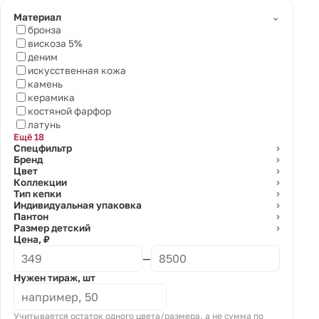
⌄
Материал
бронза
вискоза 5%
деним
искусственная кожа
камень
керамика
костяной фарфор
латунь
Ещё 18
Спецфильтр
⌄
Бренд
⌄
Цвет
⌄
Коллекции
⌄
Тип кепки
⌄
Индивидуальная упаковка
⌄
Пантон
⌄
Размер детский
⌄
Цена, ₽
—
Нужен тираж, шт
Учитывается остаток одного цвета/размера, а не сумма по