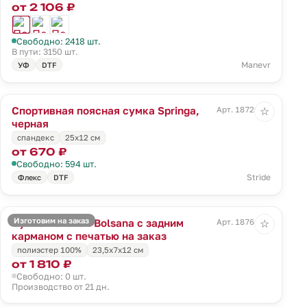
от 2 106 ₽
Свободно: 2418 шт.
В пути: 3150 шт.
Manevr
УФ
DTF
Спортивная поясная сумка Springa,
Арт. 18720.30
☆
черная
спандекс
25х12 см
от 670 ₽
Свободно: 594 шт.
Stride
Флекс
DTF
Изготовим на заказ
Сумка поясная Bolsana с задним
Арт. 18764.00
☆
карманом с печатью на заказ
полиэстер 100%
23,5х7х12 см
от 1 810 ₽
Свободно: 0 шт.
Производство от 21 дн.