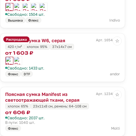
Свободно: 1504 шт.
Indivo
Вышивка
Флекс
Распродажа
Поясная сумка W6, серая
Арт. 16544.10
☆
420 г/м²
хлопок 95%
37х14х7 см
от 1 603 ₽
Свободно: 1433 шт.
andor
Флекс
DTF
Поясная сумка Manifest из
Арт. 12346.11
☆
светоотражающей ткани, серая
хлопок 65%
23x11x8 см, ремень: 64–108 см
от 606 ₽
Свободно: 2037 шт.
В пути: 1040 шт.
Molti
Флекс