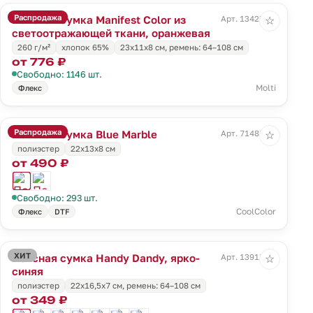
Распродажа
Поясная сумка Manifest Color из
Арт. 13425.20
☆
светоотражающей ткани, оранжевая
260 г/м²
хлопок 65%
23x11x8 см, ремень: 64–108 см
от 776 ₽
Свободно: 1146 шт.
Molti
Флекс
Распродажа
Поясная сумка Blue Marble
Арт. 71487.14
☆
полиэстер
22x13x8 см
от 490 ₽
Свободно: 293 шт.
CoolColor
Флекс
DTF
ХИТ
Поясная сумка Handy Dandy, ярко-
Арт. 13917.40
☆
синяя
полиэстер
22x16,5x7 см, ремень: 64–108 см
от 349 ₽