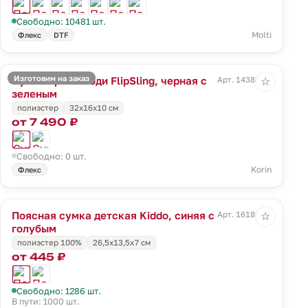
Свободно: 10481 шт.
Molti
Флекс
DTF
Изготовим на заказ
Сумка кросс-боди FlipSling, черная с
Арт. 14386.39
☆
зеленым
полиэстер
32x16x10 см
от 7 490 ₽
Свободно: 0 шт.
Korin
Флекс
Поясная сумка детская Kiddo, синяя с
Арт. 16182.01
☆
голубым
полиэстер 100%
26,5x13,5x7 см
от 445 ₽
Свободно: 1286 шт.
В пути: 1000 шт.