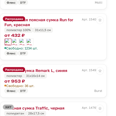
Molti
Флекс
DTF
Распродажа
Спортивная поясная сумка Run for
Арт. 15400.50
☆
Fun, красная
полиэстер 100%
31х11,5 см
от 432 ₽
Свободно: 1234 шт.
Флекс
DTF
Распродажа
Поясная сумка Remark L, синяя
Арт. 15490.40
☆
полиэстер
31х16х14 см
от 953 ₽
Свободно: 36 шт.
Burst
Флекс
DTF
ХИТ
Поясная сумка Traffic, черная
Арт. 14765.30
☆
полиуретан
28х17,5 см