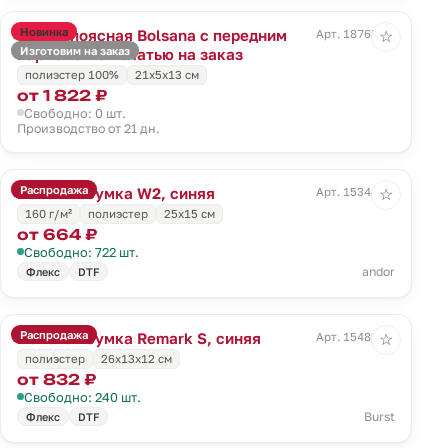
Новинка
Сумка поясная Bolsana с передним
Арт. 18765.00
☆
Изготовим на заказ
карманом с печатью на заказ
полиэстер 100%
21х5х13 см
от 1 822 ₽
Свободно: 0 шт.
Производство от 21 дн.
Распродажа
Поясная сумка W2, синяя
Арт. 15344.40
☆
160 г/м²
полиэстер
25х15 см
от 664 ₽
Свободно: 722 шт.
andor
Флекс
DTF
Распродажа
Поясная сумка Remark S, синяя
Арт. 15489.40
☆
полиэстер
26х13х12 см
от 832 ₽
Свободно: 240 шт.
Burst
Флекс
DTF