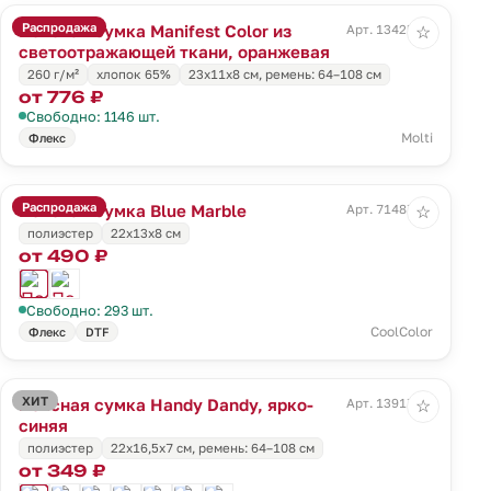
Распродажа
Поясная сумка Manifest Color из
Арт. 13425.20
☆
светоотражающей ткани, оранжевая
260 г/м²
хлопок 65%
23x11x8 см, ремень: 64–108 см
от 776 ₽
Свободно: 1146 шт.
Molti
Флекс
Распродажа
Поясная сумка Blue Marble
Арт. 71487.14
☆
полиэстер
22x13x8 см
от 490 ₽
Свободно: 293 шт.
CoolColor
Флекс
DTF
ХИТ
Поясная сумка Handy Dandy, ярко-
Арт. 13917.40
☆
синяя
полиэстер
22x16,5x7 см, ремень: 64–108 см
от 349 ₽