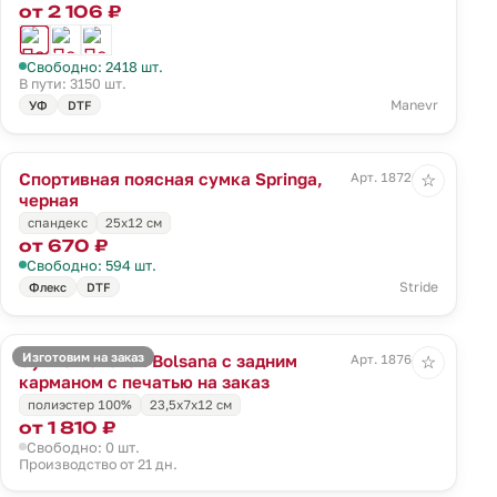
от 2 106 ₽
Свободно: 2418 шт.
В пути: 3150 шт.
Manevr
УФ
DTF
Спортивная поясная сумка Springa,
Арт. 18720.30
☆
черная
спандекс
25х12 см
от 670 ₽
Свободно: 594 шт.
Stride
Флекс
DTF
Изготовим на заказ
Сумка поясная Bolsana с задним
Арт. 18764.00
☆
карманом с печатью на заказ
полиэстер 100%
23,5х7х12 см
от 1 810 ₽
Свободно: 0 шт.
Производство от 21 дн.