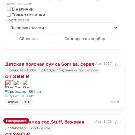
всем позициям.
В наличии
Только новинки
Сортировка
Сбросить
Скопировать подбор
Детская поясная сумка Sonrisa, серая
Арт. 19172.10
☆
полиэстер 100%
23x16,5x7 см; ремень: 39,5–63 см
от 399 ₽
Свободно: 867 шт.
В пути: 1000 шт.
Molti
Флекс
DTF
Распродажа
Поясная сумка coolStuff, бежевая
Арт. 14751.00
☆
полиэстер
29x17x8 см
от 990 ₽