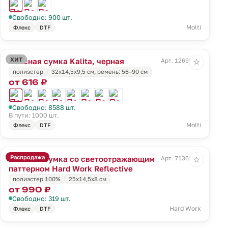
Свободно: 900 шт.
Molti
Флекс
DTF
ХИТ
Поясная сумка Kalita, черная
Арт. 12699.30
☆
полиэстер
32х14,5х9,5 см, ремень: 56–90 см
от 616 ₽
Свободно: 8588 шт.
В пути: 1000 шт.
Molti
Флекс
DTF
Распродажа
Поясная сумка со светоотражающим
Арт. 71360.10
☆
паттерном Hard Work Reflective
полиэстер 100%
25х14,5х8 см
от 990 ₽
Свободно: 319 шт.
Hard Work
Флекс
DTF