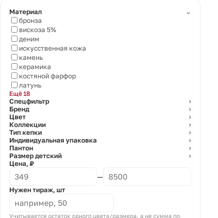
⌄
Материал
бронза
вискоза 5%
деним
искусственная кожа
камень
керамика
костяной фарфор
латунь
Ещё 18
Спецфильтр
⌄
Бренд
⌄
Цвет
⌄
Коллекции
⌄
Тип кепки
⌄
Индивидуальная упаковка
⌄
Пантон
⌄
Размер детский
⌄
Цена, ₽
—
Нужен тираж, шт
Учитывается остаток одного цвета/размера, а не сумма по