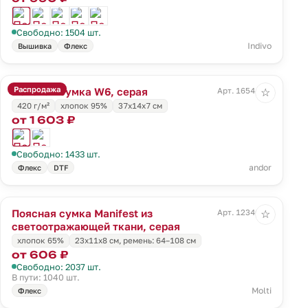
Свободно: 1504 шт.
Indivo
Вышивка
Флекс
Распродажа
Поясная сумка W6, серая
Арт. 16544.10
☆
420 г/м²
хлопок 95%
37х14х7 см
от 1 603 ₽
Свободно: 1433 шт.
andor
Флекс
DTF
Поясная сумка Manifest из
Арт. 12346.11
☆
светоотражающей ткани, серая
хлопок 65%
23x11x8 см, ремень: 64–108 см
от 606 ₽
Свободно: 2037 шт.
В пути: 1040 шт.
Molti
Флекс