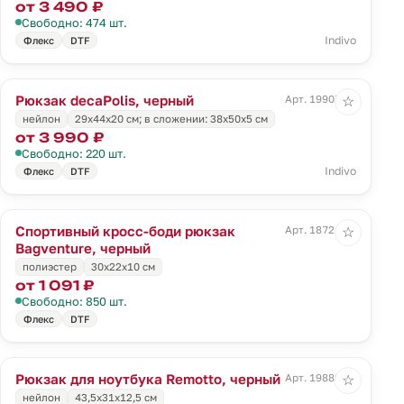
от 3 490 ₽
Свободно: 474 шт.
Indivo
Флекс
DTF
Рюкзак decaPolis, черный
Арт. 19907.30
☆
нейлон
29х44х20 см; в сложении: 38х50х5 см
от 3 990 ₽
Свободно: 220 шт.
Indivo
Флекс
DTF
Спортивный кросс-боди рюкзак
Арт. 18721.30
☆
Bagventure, черный
полиэстер
30х22x10 см
от 1 091 ₽
Свободно: 850 шт.
Флекс
DTF
Рюкзак для ноутбука Remotto, черный
Арт. 19882.30
☆
нейлон
43,5х31х12,5 см