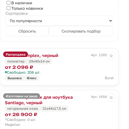
В наличии
Только новинки
Сортировка
Сбросить
Скопировать подбор
Распродажа
Рюкзак Simplex, черный
Арт. 12659.30
☆
полиэстер
29х40х14 см
от 2 096 ₽
Свободно: 206 шт.
Burst
Вышивка
Флекс
Изготовим на заказ
Кожаный рюкзак для ноутбука
Арт. 16568.30
☆
Santiago, черный
натуральная кожа
31х44х17,5 см
от 26 900 ₽
Свободно: 0 шт.
Magellan