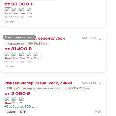
от 33 000 ₽
Свободно: 0 шт.
Delsey
Изготовим на заказ
Рюкзак Turenne, серо-голубой
Арт. 16549.14
☆
полиуретан
40x46x14 см
от 31 400 ₽
Свободно: 0 шт.
Delsey
Рюкзак-шопер Casual ver.2, синий
Арт. 16583.44
☆
330 г/м²
материал верха - хлопок …
42x36x12,5 см
от 2 090 ₽
Свободно: 800 шт.
Molti
Флекс
DTF