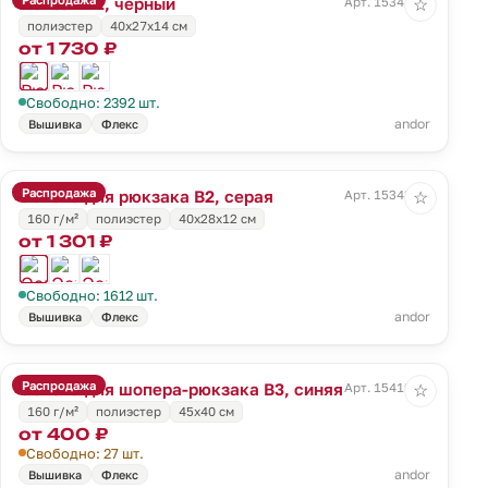
Рюкзак B1, черный
Арт. 15341.30
☆
полиэстер
40х27х14 см
от 1 730 ₽
Свободно: 2392 шт.
andor
Вышивка
Флекс
Распродажа
Основа для рюкзака B2, серая
Арт. 15343.10
☆
160 г/м²
полиэстер
40х28х12 см
от 1 301 ₽
Свободно: 1612 шт.
andor
Вышивка
Флекс
Распродажа
Основа для шопера-рюкзака B3, синяя
Арт. 15419.40
☆
160 г/м²
полиэстер
45х40 см
от 400 ₽
Свободно: 27 шт.
andor
Вышивка
Флекс