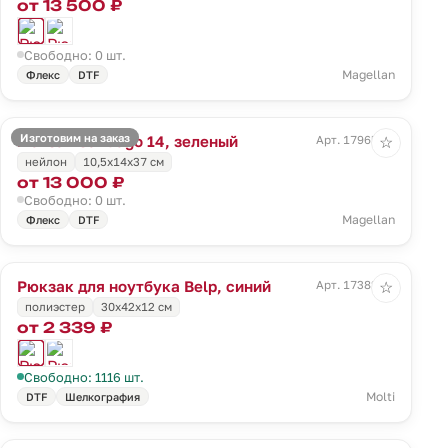
от 13 500 ₽
Свободно: 0 шт.
Magellan
Флекс
DTF
Изготовим на заказ
Рюкзак Santiago 14, зеленый
Арт. 17965.90
☆
нейлон
10,5x14x37 см
от 13 000 ₽
Свободно: 0 шт.
Magellan
Флекс
DTF
Рюкзак для ноутбука Belp, синий
Арт. 17382.40
☆
полиэстер
30х42х12 см
от 2 339 ₽
Свободно: 1116 шт.
Molti
DTF
Шелкография