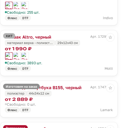
Свободно: 255 шт.
Indivo
Флекс
DTF
ХИТ
Рюкзак Altro, черный
Арт. 17295.30
☆
материал верха - полиэст…
29x12x43 см
от 1 990 ₽
Свободно: 3893 шт.
Molti
Флекс
DTF
Изготовим на заказ
Рюкзак для ноутбука B155, черный
Арт. 17470.30
☆
полиэстер
44х34х12 см
от 2 889 ₽
Свободно: 0 шт.
Lamark
Флекс
DTF
Распродажа