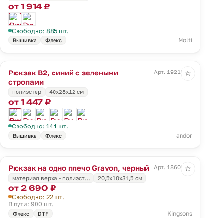
от 1 914 ₽
Свободно: 885 шт.
Molti
Вышивка
Флекс
Рюкзак B2, синий с зелеными
Арт. 19218.41
☆
стропами
полиэстер
40х28х12 см
от 1 447 ₽
Свободно: 144 шт.
andor
Вышивка
Флекс
Рюкзак на одно плечо Gravon, черный
Арт. 18600.30
☆
материал верха - полиэст…
20,5x10x31,5 см
от 2 690 ₽
Свободно: 22 шт.
В пути: 900 шт.
Kingsons
Флекс
DTF