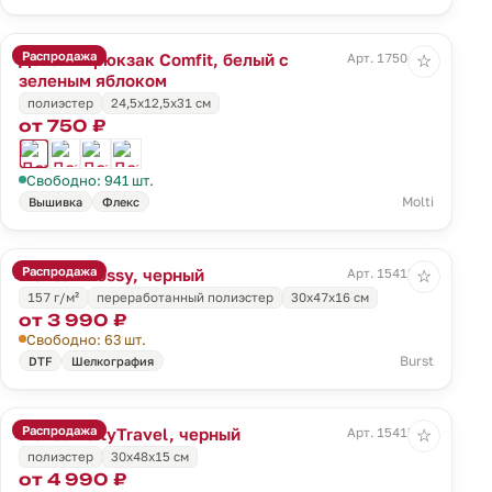
Распродажа
Детский рюкзак Comfit, белый с
Арт. 17504.94
☆
зеленым яблоком
полиэстер
24,5х12,5х31 см
от 750 ₽
Свободно: 941 шт.
Molti
Вышивка
Флекс
Распродажа
Рюкзак Bossy, черный
Арт. 15413.30
☆
157 г/м²
переработанный полиэстер
30х47х16 см
от 3 990 ₽
Свободно: 63 шт.
Burst
DTF
Шелкография
Распродажа
Рюкзак cityTravel, черный
Арт. 15415.30
☆
полиэстер
30x48x15 см
от 4 990 ₽