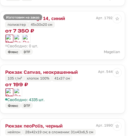
Изготовим на заказ
Рюкзак T Range 14, синий
Арт. 17924.40
☆
полиэстер
45x30x20 см
от 7 350 ₽
Свободно: 0 шт.
Magellan
Флекс
DTF
Рюкзак Canvas, неокрашенный
Арт. 5449.66
☆
105 г/м²
хлопок 100%
41х37 см
от 199 ₽
Свободно: 4335 шт.
Флекс
DTF
Рюкзак neoPolis, черный
Арт. 19905.30
☆
нейлон
28х42х19 см; в сложении: 31х43х6,5 см