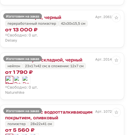
Изготовим на заказ
Рюкзак Pin Up 6, черный
Арт. 20615.30
☆
переработанный полиэстер
42x30x15,5 см
от 13 000 ₽
Свободно: 0 шт.
Delsey
Изготовим на заказ
Рюкзак Yunyan складной, черный
Арт. 20144.30
☆
нейлон
23х17х42 см; в сложении: 12х7 см
от 1 790 ₽
Свободно: 0 шт.
Naturehike
Изготовим на заказ
Рюкзак Photon с водоотталкивающим
Арт. 10720.90
☆
покрытием, оливковый
полиэстер
28х22х41 см
от 5 560 ₽