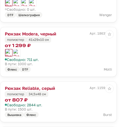
Свободно: 0 шт.
Wenger
DTF
Шелкография
Рюкзак Modera, черный
Арт. 18635.30
☆
полиэстер
41x29x10 см
от 1 299 ₽
Свободно: 711 шт.
В пути: 1000 шт.
Molti
Флекс
DTF
Рюкзак Reliable, серый
Арт. 11594.10
☆
полиэстер
34,5х48 см
от 807 ₽
Свободно: 2844 шт.
В пути: 1500 шт.
Burst
Вышивка
Флекс