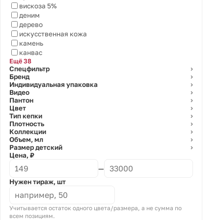
вискоза 5%
деним
дерево
искусственная кожа
камень
канвас
Ещё 38
Спецфильтр
⌄
Бренд
⌄
Индивидуальная упаковка
⌄
Видео
⌄
Пантон
⌄
Цвет
⌄
Тип кепки
⌄
Плотность
⌄
Коллекции
⌄
Объем, мл
⌄
Размер детский
⌄
Цена, ₽
—
Нужен тираж, шт
Учитывается остаток одного цвета/размера, а не сумма по
всем позициям.