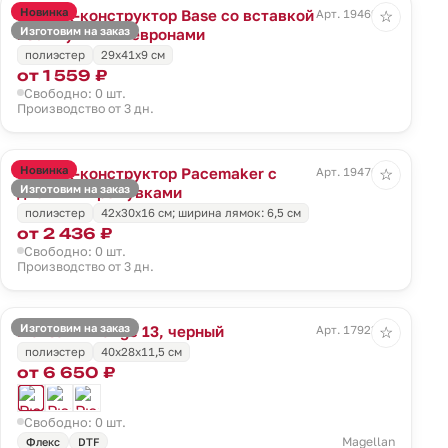
Новинка
Рюкзак-конструктор Base со вставкой
Арт. 19469.00
☆
Изготовим на заказ
из липучки и шевронами
полиэстер
29х41х9 см
от 1 559 ₽
Свободно: 0 шт.
Производство от 3 дн.
Новинка
Рюкзак-конструктор Pacemaker с
Арт. 19470.00
☆
Изготовим на заказ
двойными ремувками
полиэстер
42х30х16 см; ширина лямок: 6,5 см
от 2 436 ₽
Свободно: 0 шт.
Производство от 3 дн.
Изготовим на заказ
Рюкзак T Range 13, черный
Арт. 17923.30
☆
полиэстер
40x28x11,5 см
от 6 650 ₽
Свободно: 0 шт.
Magellan
Флекс
DTF