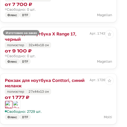
от 7 700 ₽
Свободно: 0 шт.
Magellan
Флекс
DTF
Изготовим на заказ
Рюкзак для ноутбука X Range 17,
Арт. 17437.30
☆
черный
полиэстер
32x46x18 см
от 9 100 ₽
Свободно: 0 шт.
Magellan
Флекс
DTF
Рюкзак для ноутбука Conttori, синий
Арт. 17265.40
☆
меланж
полиэстер
27х44х13 см
от 1 777 ₽
Свободно: 2729 шт.
Molti
Флекс
DTF