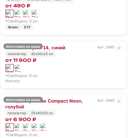
от 490 ₽
Свободно: 0 шт.
Флекс
DTF
Изготовим на заказ
Рюкзак Clayton 14, синий
Арт. 16851.40
☆
полиэстер
42x30x10 см
от 11 900 ₽
Свободно: 0 шт.
Roncato
Изготовим на заказ
Складной рюкзак Compact Neon,
Арт. 16852.14
☆
голубой
полиэстер
25x40x20 см
от 6 900 ₽
Свободно: 0 шт.