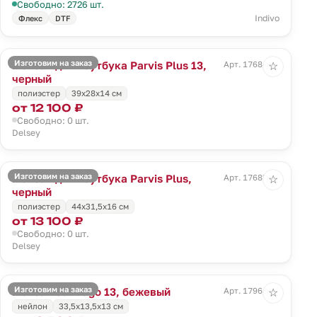
Свободно: 2726 шт.
Indivo
Флекс
DTF
Изготовим на заказ
Рюкзак для ноутбука Parvis Plus 13,
Арт. 17684.30
☆
черный
полиэстер
39x28x14 см
от 12 100 ₽
Свободно: 0 шт.
Delsey
Изготовим на заказ
Рюкзак для ноутбука Parvis Plus,
Арт. 17685.30
☆
черный
полиэстер
44x31,5x16 см
от 13 100 ₽
Свободно: 0 шт.
Delsey
Изготовим на заказ
Рюкзак Santiago 13, бежевый
Арт. 17964.16
☆
нейлон
33,5х13,5x13 см