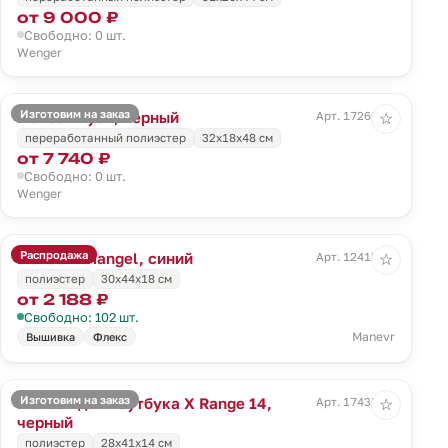
от 9 000 ₽
Свободно: 0 шт.
Wenger
Изготовим на заказ
Рюкзак Tyon, черный
Арт. 17260.30
☆
переработанный полиэстер
32х18х48 см
от 7 740 ₽
Свободно: 0 шт.
Wenger
Распродажа
Рюкзак Triangel, синий
Арт. 12415.44
☆
полиэстер
30х44х18 см
от 2 188 ₽
Свободно: 102 шт.
Manevr
Вышивка
Флекс
Изготовим на заказ
Рюкзак для ноутбука X Range 14,
Арт. 17435.30
☆
черный
полиэстер
28x41x14 см