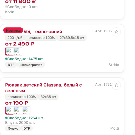
от 11 800 ₽
Свободно: 0 шт.
Korin
Новинка
Рюкзак Vei, темно-синий
Арт. 19050.40
☆
200 г/м²
полиэстер 100%
27x39,5x15 см
от 2 490 ₽
Свободно: 1475 шт.
Stride
DTF
Шелкография
Рюкзак детский Classna, белый с
Арт. 17313.69
☆
зеленым
полиэстер 100%
32х35 см
от 190 ₽
Свободно: 1264 шт.
В пути: 2000 шт.
Molti
Флекс
DTF