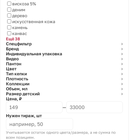
вискоза 5%
деним
дерево
искусственная кожа
камень
канвас
Ещё 38
Спецфильтр
⌄
Бренд
⌄
Индивидуальная упаковка
⌄
Видео
⌄
Пантон
⌄
Цвет
⌄
Тип кепки
⌄
Плотность
⌄
Коллекции
⌄
Объем, мл
⌄
Размер детский
⌄
Цена, ₽
—
Нужен тираж, шт
Учитывается остаток одного цвета/размера, а не сумма по
всем позициям.