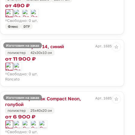
от 490 ₽
Свободно: 0 шт.
Флекс
DTF
Изготовим на заказ
Рюкзак Clayton 14, синий
Арт. 16851.40
☆
полиэстер
42x30x10 см
от 11 900 ₽
Свободно: 0 шт.
Roncato
Изготовим на заказ
Складной рюкзак Compact Neon,
Арт. 16852.14
☆
голубой
полиэстер
25x40x20 см
от 6 900 ₽
Свободно: 0 шт.