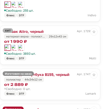
Свободно: 255 шт.
Indivo
Флекс
DTF
ХИТ
Рюкзак Altro, черный
Арт. 17295.30
☆
материал верха - полиэст…
29x12x43 см
от 1 990 ₽
Свободно: 3893 шт.
Molti
Флекс
DTF
Изготовим на заказ
Рюкзак для ноутбука B155, черный
Арт. 17470.30
☆
полиэстер
44х34х12 см
от 2 889 ₽
Свободно: 0 шт.
Lamark
Флекс
DTF
Распродажа