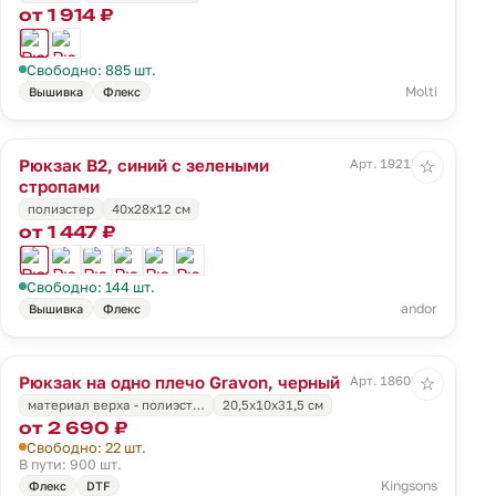
от 1 914 ₽
Свободно: 885 шт.
Molti
Вышивка
Флекс
Рюкзак B2, синий с зелеными
Арт. 19218.41
☆
стропами
полиэстер
40х28х12 см
от 1 447 ₽
Свободно: 144 шт.
andor
Вышивка
Флекс
Рюкзак на одно плечо Gravon, черный
Арт. 18600.30
☆
материал верха - полиэст…
20,5x10x31,5 см
от 2 690 ₽
Свободно: 22 шт.
В пути: 900 шт.
Kingsons
Флекс
DTF