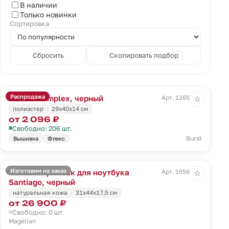
В наличии
Только новинки
Сортировка
Сбросить
Скопировать подбор
Распродажа
Рюкзак Simplex, черный
Арт. 12659.30
☆
полиэстер
29х40х14 см
от 2 096 ₽
Свободно: 206 шт.
Burst
Вышивка
Флекс
Изготовим на заказ
Кожаный рюкзак для ноутбука
Арт. 16568.30
☆
Santiago, черный
натуральная кожа
31х44х17,5 см
от 26 900 ₽
Свободно: 0 шт.
Magellan