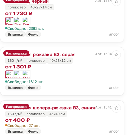
Рюкзак B1, черный
Арт. 15341.30
☆
полиэстер
40х27х14 см
от 1 730 ₽
Свободно: 2392 шт.
andor
Вышивка
Флекс
Распродажа
Основа для рюкзака B2, серая
Арт. 15343.10
☆
160 г/м²
полиэстер
40х28х12 см
от 1 301 ₽
Свободно: 1612 шт.
andor
Вышивка
Флекс
Распродажа
Основа для шопера-рюкзака B3, синяя
Арт. 15419.40
☆
160 г/м²
полиэстер
45х40 см
от 400 ₽
Свободно: 27 шт.
andor
Вышивка
Флекс