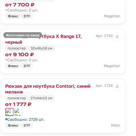
от 7 700 ₽
Свободно: 0 шт.
Magellan
Флекс
DTF
Изготовим на заказ
Рюкзак для ноутбука X Range 17,
Арт. 17437.30
☆
черный
полиэстер
32x46x18 см
от 9 100 ₽
Свободно: 0 шт.
Magellan
Флекс
DTF
Рюкзак для ноутбука Conttori, синий
Арт. 17265.40
☆
меланж
полиэстер
27х44х13 см
от 1 777 ₽
Свободно: 2729 шт.
Molti
Флекс
DTF