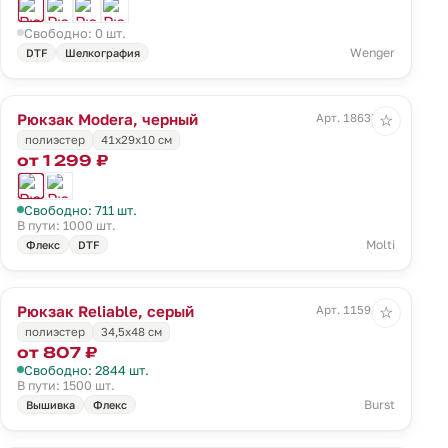
Свободно: 0 шт.
Wenger
DTF
Шелкография
Рюкзак Modera, черный
Арт. 18635.30
☆
полиэстер
41x29x10 см
от 1 299 ₽
Свободно: 711 шт.
В пути: 1000 шт.
Molti
Флекс
DTF
Рюкзак Reliable, серый
Арт. 11594.10
☆
полиэстер
34,5х48 см
от 807 ₽
Свободно: 2844 шт.
В пути: 1500 шт.
Burst
Вышивка
Флекс