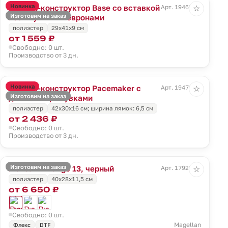
Новинка
Рюкзак-конструктор Base со вставкой
Арт. 19469.00
☆
Изготовим на заказ
из липучки и шевронами
полиэстер
29х41х9 см
от 1 559 ₽
Свободно: 0 шт.
Производство от 3 дн.
Новинка
Рюкзак-конструктор Pacemaker с
Арт. 19470.00
☆
Изготовим на заказ
двойными ремувками
полиэстер
42х30х16 см; ширина лямок: 6,5 см
от 2 436 ₽
Свободно: 0 шт.
Производство от 3 дн.
Изготовим на заказ
Рюкзак T Range 13, черный
Арт. 17923.30
☆
полиэстер
40x28x11,5 см
от 6 650 ₽
Свободно: 0 шт.
Magellan
Флекс
DTF