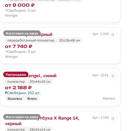
от 9 000 ₽
Свободно: 0 шт.
Wenger
Изготовим на заказ
Рюкзак Tyon, черный
Арт. 17260.30
☆
переработанный полиэстер
32х18х48 см
от 7 740 ₽
Свободно: 0 шт.
Wenger
Распродажа
Рюкзак Triangel, синий
Арт. 12415.44
☆
полиэстер
30х44х18 см
от 2 188 ₽
Свободно: 102 шт.
Manevr
Вышивка
Флекс
Изготовим на заказ
Рюкзак для ноутбука X Range 14,
Арт. 17435.30
☆
черный
полиэстер
28x41x14 см