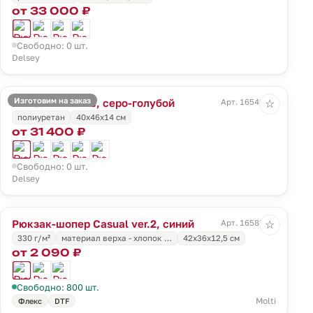
от 33 000 ₽
Свободно: 0 шт.
Delsey
Изготовим на заказ
Рюкзак Turenne, серо-голубой
Арт. 16549.14
☆
полиуретан
40x46x14 см
от 31 400 ₽
Свободно: 0 шт.
Delsey
Рюкзак-шопер Casual ver.2, синий
Арт. 16583.44
☆
330 г/м²
материал верха - хлопок …
42x36x12,5 см
от 2 090 ₽
Свободно: 800 шт.
Molti
Флекс
DTF