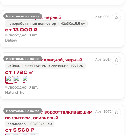
Изготовим на заказ
Рюкзак Pin Up 6, черный
Арт. 20615.30
☆
переработанный полиэстер
42x30x15,5 см
от 13 000 ₽
Свободно: 0 шт.
Delsey
Изготовим на заказ
Рюкзак Yunyan складной, черный
Арт. 20144.30
☆
нейлон
23х17х42 см; в сложении: 12х7 см
от 1 790 ₽
Свободно: 0 шт.
Naturehike
Изготовим на заказ
Рюкзак Photon с водоотталкивающим
Арт. 10720.90
☆
покрытием, оливковый
полиэстер
28х22х41 см
от 5 560 ₽