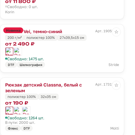
от 11 800 ₽
Свободно: 0 шт.
Korin
Новинка
Рюкзак Vei, темно-синий
Арт. 19050.40
☆
200 г/м²
полиэстер 100%
27x39,5x15 см
от 2 490 ₽
Свободно: 1475 шт.
Stride
DTF
Шелкография
Рюкзак детский Classna, белый с
Арт. 17313.69
☆
зеленым
полиэстер 100%
32х35 см
от 190 ₽
Свободно: 1264 шт.
В пути: 2000 шт.
Molti
Флекс
DTF