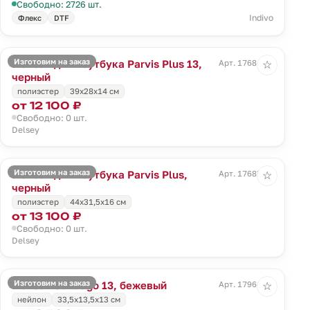
Свободно: 2726 шт.
Indivo
Флекс
DTF
Изготовим на заказ
Рюкзак для ноутбука Parvis Plus 13,
Арт. 17684.30
☆
черный
полиэстер
39x28x14 см
от 12 100 ₽
Свободно: 0 шт.
Delsey
Изготовим на заказ
Рюкзак для ноутбука Parvis Plus,
Арт. 17685.30
☆
черный
полиэстер
44x31,5x16 см
от 13 100 ₽
Свободно: 0 шт.
Delsey
Изготовим на заказ
Рюкзак Santiago 13, бежевый
Арт. 17964.16
☆
нейлон
33,5х13,5x13 см