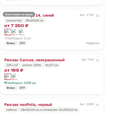
Изготовим на заказ
Рюкзак T Range 14, синий
Арт. 17924.40
☆
полиэстер
45x30x20 см
от 7 350 ₽
Свободно: 0 шт.
Magellan
Флекс
DTF
Рюкзак Canvas, неокрашенный
Арт. 5449.66
☆
105 г/м²
хлопок 100%
41х37 см
от 199 ₽
Свободно: 4335 шт.
Флекс
DTF
Рюкзак neoPolis, черный
Арт. 19905.30
☆
нейлон
28х42х19 см; в сложении: 31х43х6,5 см