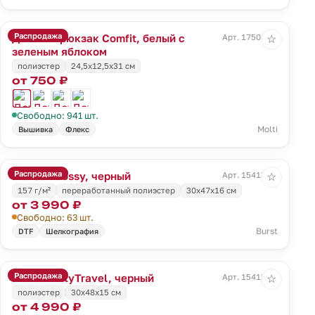
Распродажа
Детский рюкзак Comfit, белый с
Арт. 17504.94
☆
зеленым яблоком
полиэстер
24,5х12,5х31 см
от 750 ₽
Свободно: 941 шт.
Molti
Вышивка
Флекс
Распродажа
Рюкзак Bossy, черный
Арт. 15413.30
☆
157 г/м²
переработанный полиэстер
30х47х16 см
от 3 990 ₽
Свободно: 63 шт.
Burst
DTF
Шелкография
Распродажа
Рюкзак cityTravel, черный
Арт. 15415.30
☆
полиэстер
30x48x15 см
от 4 990 ₽