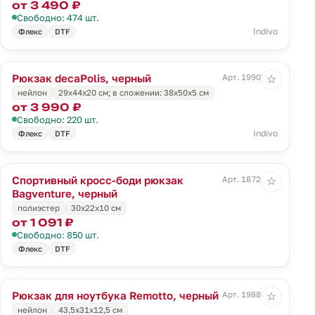
от 3 490 ₽
Свободно: 474 шт.
Indivo
Флекс
DTF
Рюкзак decaPolis, черный
Арт. 19907.30
☆
нейлон
29х44х20 см; в сложении: 38х50х5 см
от 3 990 ₽
Свободно: 220 шт.
Indivo
Флекс
DTF
Спортивный кросс-боди рюкзак
Арт. 18721.30
☆
Bagventure, черный
полиэстер
30х22x10 см
от 1 091 ₽
Свободно: 850 шт.
Флекс
DTF
Рюкзак для ноутбука Remotto, черный
Арт. 19882.30
☆
нейлон
43,5х31х12,5 см