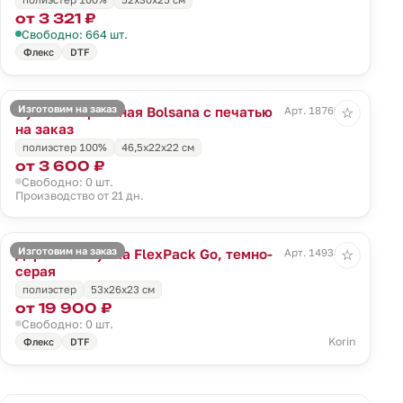
от 3 321 ₽
Свободно: 664 шт.
Флекс
DTF
Изготовим на заказ
Сумка спортивная Bolsana с печатью
Арт. 18769.00
☆
на заказ
полиэстер 100%
46,5х22х22 см
от 3 600 ₽
Свободно: 0 шт.
Производство от 21 дн.
Изготовим на заказ
Дорожная сумка FlexPack Go, темно-
Арт. 14938.31
☆
серая
полиэстер
53x26x23 см
от 19 900 ₽
Свободно: 0 шт.
Korin
Флекс
DTF