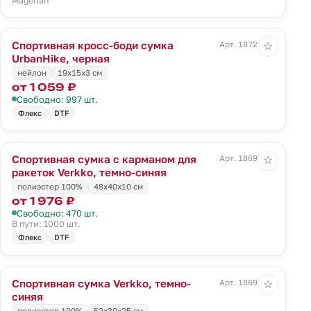
Magellan
Спортивная кросс-боди сумка
Арт. 18722.30
☆
UrbanHike, черная
нейлон
19х15x3 см
от 1 059 ₽
Свободно: 997 шт.
Флекс
DTF
Спортивная сумка с карманом для
Арт. 18697.43
☆
ракеток Verkko, темно-синяя
полиэстер 100%
48х40х10 см
от 1 976 ₽
Свободно: 470 шт.
В пути: 1000 шт.
Флекс
DTF
Спортивная сумка Verkko, темно-
Арт. 18698.43
☆
синяя
полиэстер 100%
52х30х25 см