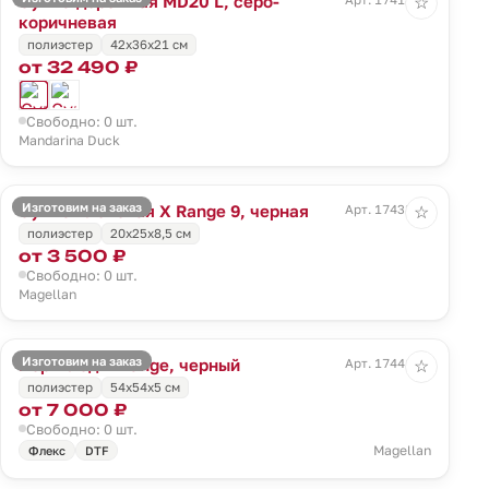
Сумка дорожная MD20 L, серо-
☆
коричневая
полиэстер
42x36x21 см
от 32 490 ₽
Свободно: 0 шт.
Mandarina Duck
Изготовим на заказ
Сумка плечевая X Range 9, черная
Арт. 17438.30
☆
полиэстер
20x25x8,5 см
от 3 500 ₽
Свободно: 0 шт.
Magellan
Изготовим на заказ
Портплед X Range, черный
Арт. 17441.30
☆
полиэстер
54х54х5 см
от 7 000 ₽
Свободно: 0 шт.
Magellan
Флекс
DTF