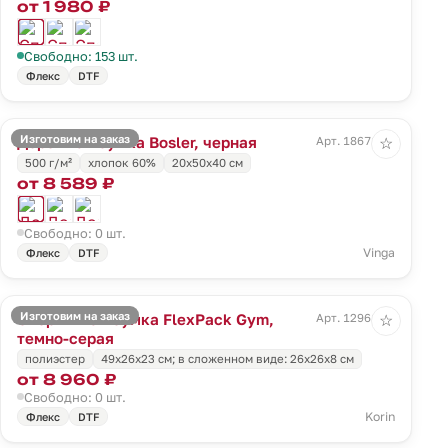
от 1 980 ₽
Свободно: 153 шт.
Флекс
DTF
Изготовим на заказ
Дорожная сумка Bosler, черная
Арт. 18671.30
☆
500 г/м²
хлопок 60%
20х50х40 см
от 8 589 ₽
Свободно: 0 шт.
Vinga
Флекс
DTF
Изготовим на заказ
Спортивная сумка FlexPack Gym,
Арт. 12961.11
☆
темно-серая
полиэстер
49х26х23 см; в сложенном виде: 26х26х8 см
от 8 960 ₽
Свободно: 0 шт.
Korin
Флекс
DTF