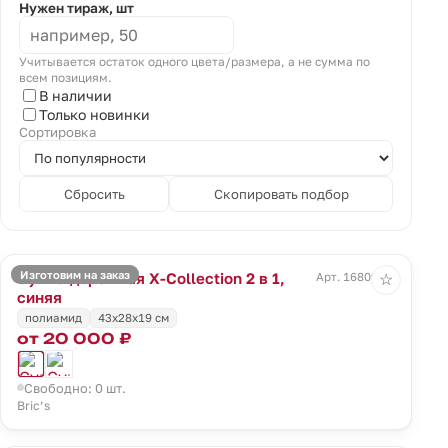
Нужен тираж, шт
Учитывается остаток одного цвета/размера, а не сумма по
всем позициям.
В наличии
Только новинки
Сортировка
Сбросить
Скопировать подбор
Изготовим на заказ
Сумка дорожная X-Collection 2 в 1,
Арт. 16809.40
☆
синяя
полиамид
43x28x19 см
от 20 000 ₽
Свободно: 0 шт.
Bric’s