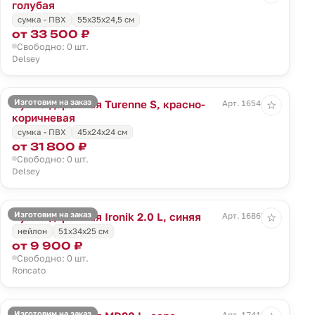
голубая
сумка - ПВХ
55x35x24,5 см
от 33 500 ₽
Свободно: 0 шт.
Delsey
Изготовим на заказ
Сумка дорожная Turenne S, красно-
Арт. 16546.59
☆
коричневая
сумка - ПВХ
45x24x24 см
от 31 800 ₽
Свободно: 0 шт.
Delsey
Изготовим на заказ
Сумка дорожная Ironik 2.0 L, синяя
Арт. 16865.40
☆
нейлон
51x34x25 см
от 9 900 ₽
Свободно: 0 шт.
Roncato
Изготовим на заказ
Арт. 17418.10