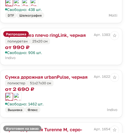
Свободно: 438 шт.
Molti
DTF
Шелкография
Распродажа
Сумка через плечо ringLink, черная
Арт. 13838.30
☆
полиуретан
25х20 см
от 990 ₽
Свободно: 906 шт.
Indivo
Сумка дорожная urbanPulse, черная
Арт. 16226.30
☆
полиэстер
51x27x30 см
от 2 690 ₽
Свободно: 1462 шт.
Indivo
Вышивка
Флекс
Изготовим на заказ
Сумка дорожная Turenne M, серо-
Арт. 16547.14
☆