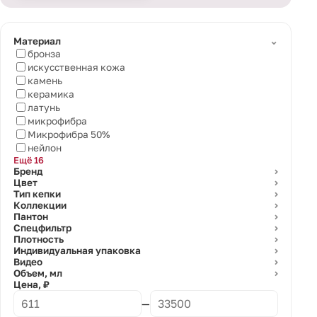
⌄
Материал
бронза
искусственная кожа
камень
керамика
латунь
микрофибра
Микрофибра 50%
нейлон
Ещё 16
Бренд
⌄
Цвет
⌄
Тип кепки
⌄
Коллекции
⌄
Пантон
⌄
Спецфильтр
⌄
Плотность
⌄
Индивидуальная упаковка
⌄
Видео
⌄
Объем, мл
⌄
Цена, ₽
—