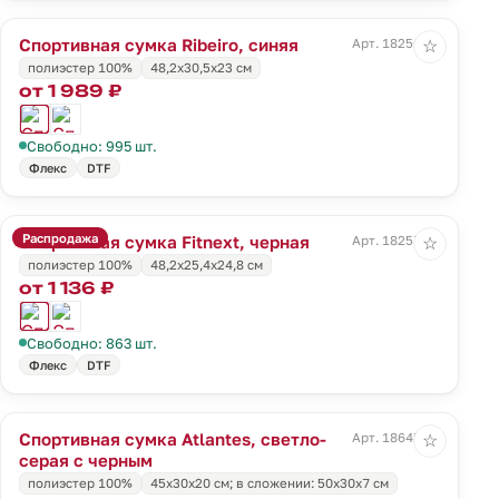
Спортивная сумка Ribeiro, синяя
Арт. 18256.40
☆
полиэстер 100%
48,2x30,5x23 cм
от 1 989 ₽
Свободно: 995 шт.
Флекс
DTF
Распродажа
Спортивная сумка Fitnext, черная
Арт. 18257.30
☆
полиэстер 100%
48,2х25,4х24,8 см
от 1 136 ₽
Свободно: 863 шт.
Флекс
DTF
Спортивная сумка Atlantes, светло-
Арт. 18645.13
☆
серая с черным
полиэстер 100%
45х30х20 см; в сложении: 50х30х7 см