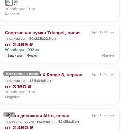
Свободно: 0 шт.
Roncato
Спортивная сумка Triangel, синяя
Арт. 12416.44
☆
полиэстер
50х22,5х22,5 см
от 2 469 ₽
Свободно: 932 шт.
Manevr
Вышивка
Флекс
Изготовим на заказ
Сумка плечевая X Range 8, черная
Арт. 17439.30
☆
полиэстер
18,5x24x5 см
от 3 150 ₽
Свободно: 0 шт.
Magellan
ХИТ
Сумка дорожная Altro, серая
Арт. 17293.10
☆
материал верха - полиэст…
62x35x18 см
от 2 490 ₽