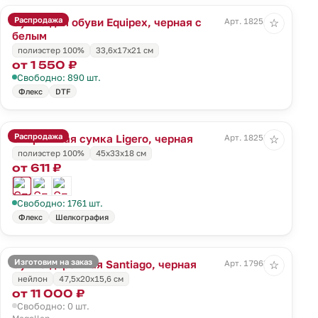
Распродажа
Сумка для обуви Equipex, черная с
Арт. 18254.30
☆
белым
полиэстер 100%
33,6x17x21 см
от 1 550 ₽
Свободно: 890 шт.
Флекс
DTF
Распродажа
Спортивная сумка Ligero, черная
Арт. 18258.30
☆
полиэстер 100%
45х33х18 см
от 611 ₽
Свободно: 1761 шт.
Флекс
Шелкография
Изготовим на заказ
Сумка дорожная Santiago, черная
Арт. 17963.30
☆
нейлон
47,5х20x15,6 см
от 11 000 ₽
Свободно: 0 шт.