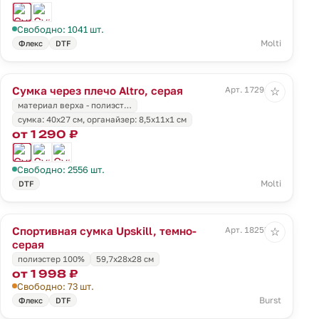
Свободно: 1041 шт.
Molti
Флекс
DTF
Сумка через плечо Altro, серая
Арт. 17294.10
☆
материал верха - полиэст…
cумка: 40x27 см, органайзер: 8,5x11х1 см
от 1 290 ₽
Свободно: 2556 шт.
Molti
DTF
Спортивная сумка Upskill, темно-
Арт. 18255.30
☆
серая
полиэстер 100%
59,7x28x28 см
от 1 998 ₽
Свободно: 73 шт.
Burst
Флекс
DTF