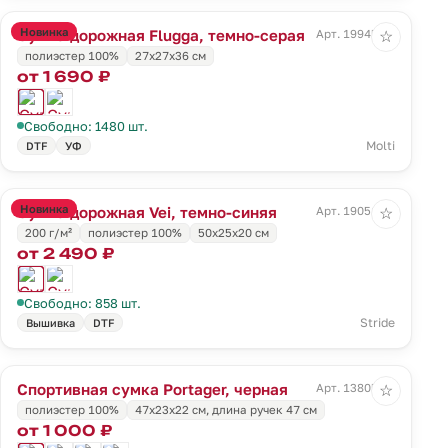
Новинка
Сумка дорожная Flugga, темно-серая
Арт. 19945.13
☆
полиэстер 100%
27x27x36 см
от 1 690 ₽
Свободно: 1480 шт.
Molti
DTF
УФ
Новинка
Сумка дорожная Vei, темно-синяя
Арт. 19051.40
☆
200 г/м²
полиэстер 100%
50x25x20 см
от 2 490 ₽
Свободно: 858 шт.
Stride
Вышивка
DTF
Спортивная сумка Portager, черная
Арт. 13805.30
☆
полиэстер 100%
47х23x22 см, длина ручек 47 см
от 1 000 ₽