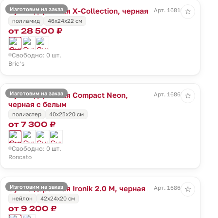
Изготовим на заказ
Сумка дорожная X-Collection, черная
Арт. 16810.30
☆
полиамид
46x24x22 см
от 28 500 ₽
Свободно: 0 шт.
Bric’s
Изготовим на заказ
Сумка дорожная Compact Neon,
Арт. 16863.33
☆
черная с белым
полиэстер
40x25x20 см
от 7 300 ₽
Свободно: 0 шт.
Roncato
Изготовим на заказ
Сумка дорожная Ironik 2.0 M, черная
Арт. 16866.30
☆
нейлон
42x24x20 см
от 9 200 ₽