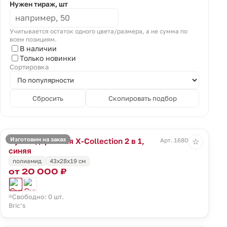
Нужен тираж, шт
Учитывается остаток одного цвета/размера, а не сумма по
всем позициям.
В наличии
Только новинки
Сортировка
Сбросить
Скопировать подбор
Изготовим на заказ
Сумка дорожная X-Collection 2 в 1,
Арт. 16809.40
☆
синяя
полиамид
43x28x19 см
от 20 000 ₽
Свободно: 0 шт.
Bric’s