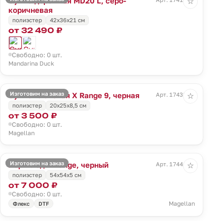
Сумка дорожная MD20 L, серо-
☆
коричневая
полиэстер
42x36x21 см
от 32 490 ₽
Свободно: 0 шт.
Mandarina Duck
Изготовим на заказ
Сумка плечевая X Range 9, черная
Арт. 17438.30
☆
полиэстер
20x25x8,5 см
от 3 500 ₽
Свободно: 0 шт.
Magellan
Изготовим на заказ
Портплед X Range, черный
Арт. 17441.30
☆
полиэстер
54х54х5 см
от 7 000 ₽
Свободно: 0 шт.
Magellan
Флекс
DTF