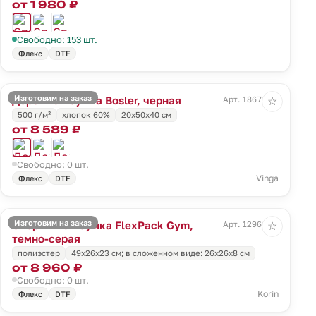
от 1 980 ₽
Свободно: 153 шт.
Флекс
DTF
Изготовим на заказ
Дорожная сумка Bosler, черная
Арт. 18671.30
☆
500 г/м²
хлопок 60%
20х50х40 см
от 8 589 ₽
Свободно: 0 шт.
Vinga
Флекс
DTF
Изготовим на заказ
Спортивная сумка FlexPack Gym,
Арт. 12961.11
☆
темно-серая
полиэстер
49х26х23 см; в сложенном виде: 26х26х8 см
от 8 960 ₽
Свободно: 0 шт.
Korin
Флекс
DTF