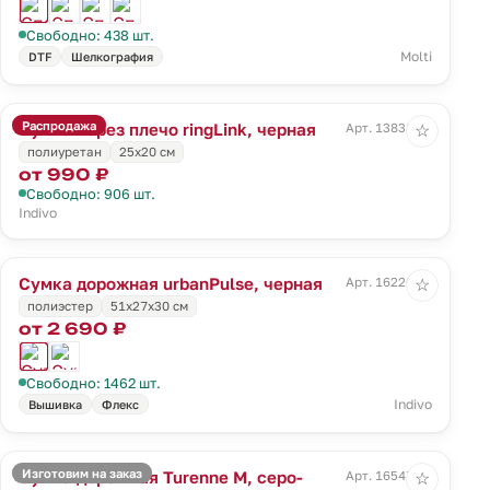
Свободно: 438 шт.
Molti
DTF
Шелкография
Распродажа
Сумка через плечо ringLink, черная
Арт. 13838.30
☆
полиуретан
25х20 см
от 990 ₽
Свободно: 906 шт.
Indivo
Сумка дорожная urbanPulse, черная
Арт. 16226.30
☆
полиэстер
51x27x30 см
от 2 690 ₽
Свободно: 1462 шт.
Indivo
Вышивка
Флекс
Изготовим на заказ
Сумка дорожная Turenne M, серо-
Арт. 16547.14
☆