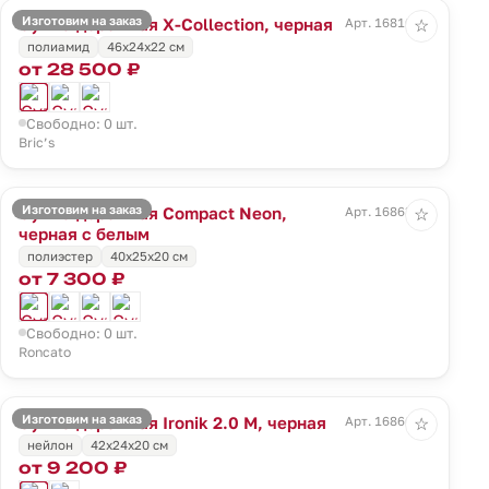
Изготовим на заказ
Сумка дорожная X-Collection, черная
Арт. 16810.30
☆
полиамид
46x24x22 см
от 28 500 ₽
Свободно: 0 шт.
Bric’s
Изготовим на заказ
Сумка дорожная Compact Neon,
Арт. 16863.33
☆
черная с белым
полиэстер
40x25x20 см
от 7 300 ₽
Свободно: 0 шт.
Roncato
Изготовим на заказ
Сумка дорожная Ironik 2.0 M, черная
Арт. 16866.30
☆
нейлон
42x24x20 см
от 9 200 ₽