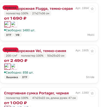
Новинка
Сумка дорожная Flugga, темно-серая
Арт. 19945.13
☆
полиэстер 100%
27x27x36 см
от 1 690 ₽
Свободно: 1480 шт.
Molti
DTF
УФ
Новинка
Сумка дорожная Vei, темно-синяя
Арт. 19051.40
☆
200 г/м²
полиэстер 100%
50x25x20 см
от 2 490 ₽
Свободно: 858 шт.
Stride
Вышивка
DTF
Спортивная сумка Portager, черная
Арт. 13805.30
☆
полиэстер 100%
47х23x22 см, длина ручек 47 см
от 1 000 ₽