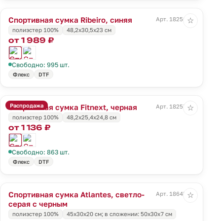
Спортивная сумка Ribeiro, синяя
Арт. 18256.40
☆
полиэстер 100%
48,2x30,5x23 cм
от 1 989 ₽
Свободно: 995 шт.
Флекс
DTF
Распродажа
Спортивная сумка Fitnext, черная
Арт. 18257.30
☆
полиэстер 100%
48,2х25,4х24,8 см
от 1 136 ₽
Свободно: 863 шт.
Флекс
DTF
Спортивная сумка Atlantes, светло-
Арт. 18645.13
☆
серая с черным
полиэстер 100%
45х30х20 см; в сложении: 50х30х7 см