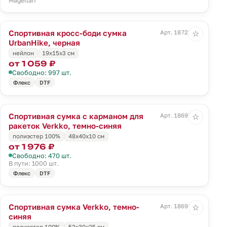
Magellan
Спортивная кросс-боди сумка
Арт. 18722.30
☆
UrbanHike, черная
нейлон
19х15x3 см
от 1 059 ₽
Свободно: 997 шт.
Флекс
DTF
Спортивная сумка с карманом для
Арт. 18697.43
☆
ракеток Verkko, темно-синяя
полиэстер 100%
48х40х10 см
от 1 976 ₽
Свободно: 470 шт.
В пути: 1000 шт.
Флекс
DTF
Спортивная сумка Verkko, темно-
Арт. 18698.43
☆
синяя
полиэстер 100%
52х30х25 см