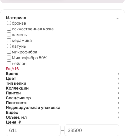
⌄
Материал
бронза
искусственная кожа
камень
керамика
латунь
микрофибра
Микрофибра 50%
нейлон
Ещё 16
Бренд
⌄
Цвет
⌄
Тип кепки
⌄
Коллекции
⌄
Пантон
⌄
Спецфильтр
⌄
Плотность
⌄
Индивидуальная упаковка
⌄
Видео
⌄
Объем, мл
⌄
Цена, ₽
—