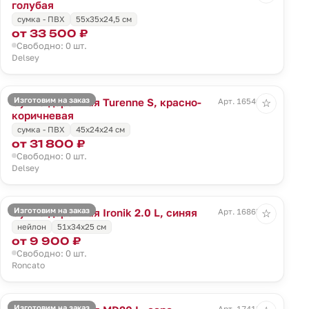
голубая
сумка - ПВХ
55x35x24,5 см
от 33 500 ₽
Свободно: 0 шт.
Delsey
Изготовим на заказ
Сумка дорожная Turenne S, красно-
Арт. 16546.59
☆
коричневая
сумка - ПВХ
45x24x24 см
от 31 800 ₽
Свободно: 0 шт.
Delsey
Изготовим на заказ
Сумка дорожная Ironik 2.0 L, синяя
Арт. 16865.40
☆
нейлон
51x34x25 см
от 9 900 ₽
Свободно: 0 шт.
Roncato
Изготовим на заказ
Арт. 17418.10