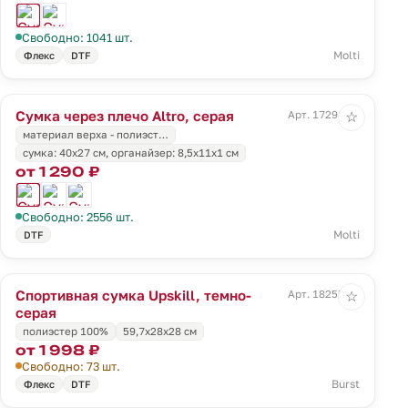
Свободно: 1041 шт.
Molti
Флекс
DTF
Сумка через плечо Altro, серая
Арт. 17294.10
☆
материал верха - полиэст…
cумка: 40x27 см, органайзер: 8,5x11х1 см
от 1 290 ₽
Свободно: 2556 шт.
Molti
DTF
Спортивная сумка Upskill, темно-
Арт. 18255.30
☆
серая
полиэстер 100%
59,7x28x28 см
от 1 998 ₽
Свободно: 73 шт.
Burst
Флекс
DTF