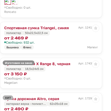
Свободно: 0 шт.
Roncato
Спортивная сумка Triangel, синяя
Арт. 12416.44
☆
полиэстер
50х22,5х22,5 см
от 2 469 ₽
Свободно: 932 шт.
Manevr
Вышивка
Флекс
Изготовим на заказ
Сумка плечевая X Range 8, черная
Арт. 17439.30
☆
полиэстер
18,5x24x5 см
от 3 150 ₽
Свободно: 0 шт.
Magellan
ХИТ
Сумка дорожная Altro, серая
Арт. 17293.10
☆
материал верха - полиэст…
62x35x18 см
от 2 490 ₽