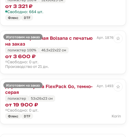
от 3 321 ₽
Свободно: 664 шт.
Флекс
DTF
Изготовим на заказ
Сумка спортивная Bolsana с печатью
Арт. 18769.00
☆
на заказ
полиэстер 100%
46,5х22х22 см
от 3 600 ₽
Свободно: 0 шт.
Производство от 21 дн.
Изготовим на заказ
Дорожная сумка FlexPack Go, темно-
Арт. 14938.31
☆
серая
полиэстер
53x26x23 см
от 19 900 ₽
Свободно: 0 шт.
Korin
Флекс
DTF