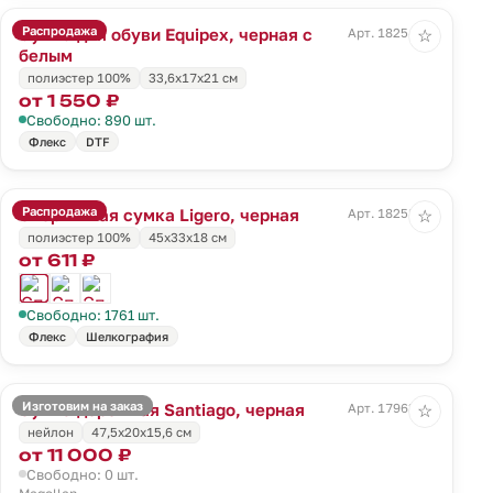
Распродажа
Сумка для обуви Equipex, черная с
Арт. 18254.30
☆
белым
полиэстер 100%
33,6x17x21 см
от 1 550 ₽
Свободно: 890 шт.
Флекс
DTF
Распродажа
Спортивная сумка Ligero, черная
Арт. 18258.30
☆
полиэстер 100%
45х33х18 см
от 611 ₽
Свободно: 1761 шт.
Флекс
Шелкография
Изготовим на заказ
Сумка дорожная Santiago, черная
Арт. 17963.30
☆
нейлон
47,5х20x15,6 см
от 11 000 ₽
Свободно: 0 шт.