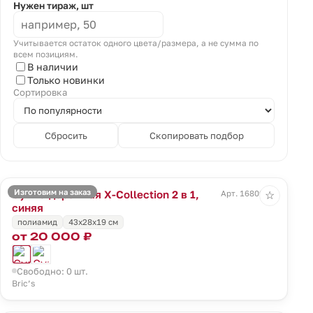
Нужен тираж, шт
Учитывается остаток одного цвета/размера, а не сумма по
всем позициям.
В наличии
Только новинки
Сортировка
Сбросить
Скопировать подбор
Изготовим на заказ
Сумка дорожная X-Collection 2 в 1,
Арт. 16809.40
☆
синяя
полиамид
43x28x19 см
от 20 000 ₽
Свободно: 0 шт.
Bric’s