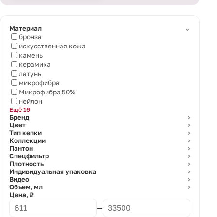
⌄
Материал
бронза
искусственная кожа
камень
керамика
латунь
микрофибра
Микрофибра 50%
нейлон
Ещё 16
Бренд
⌄
Цвет
⌄
Тип кепки
⌄
Коллекции
⌄
Пантон
⌄
Спецфильтр
⌄
Плотность
⌄
Индивидуальная упаковка
⌄
Видео
⌄
Объем, мл
⌄
Цена, ₽
—