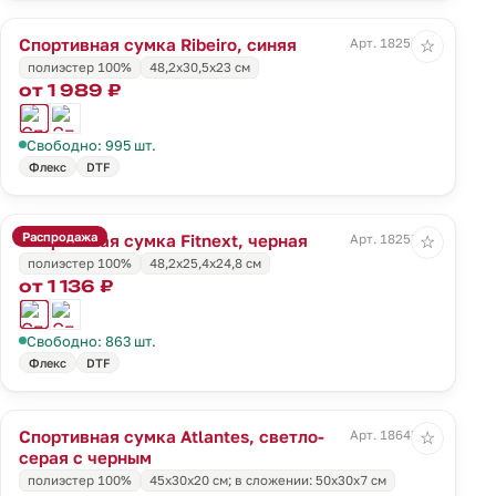
Спортивная сумка Ribeiro, синяя
Арт. 18256.40
☆
полиэстер 100%
48,2x30,5x23 cм
от 1 989 ₽
Свободно: 995 шт.
Флекс
DTF
Распродажа
Спортивная сумка Fitnext, черная
Арт. 18257.30
☆
полиэстер 100%
48,2х25,4х24,8 см
от 1 136 ₽
Свободно: 863 шт.
Флекс
DTF
Спортивная сумка Atlantes, светло-
Арт. 18645.13
☆
серая с черным
полиэстер 100%
45х30х20 см; в сложении: 50х30х7 см