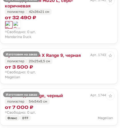
Сумка дорожная MD20 L, серо-
☆
коричневая
полиэстер
42x36x21 см
от 32 490 ₽
Свободно: 0 шт.
Mandarina Duck
Изготовим на заказ
Сумка плечевая X Range 9, черная
Арт. 17438.30
☆
полиэстер
20x25x8,5 см
от 3 500 ₽
Свободно: 0 шт.
Magellan
Изготовим на заказ
Портплед X Range, черный
Арт. 17441.30
☆
полиэстер
54х54х5 см
от 7 000 ₽
Свободно: 0 шт.
Magellan
Флекс
DTF