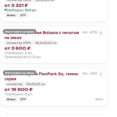
от 3 321 ₽
Свободно: 664 шт.
Флекс
DTF
Изготовим на заказ
Сумка спортивная Bolsana с печатью
Арт. 18769.00
☆
на заказ
полиэстер 100%
46,5х22х22 см
от 3 600 ₽
Свободно: 0 шт.
Производство от 21 дн.
Изготовим на заказ
Дорожная сумка FlexPack Go, темно-
Арт. 14938.31
☆
серая
полиэстер
53x26x23 см
от 19 900 ₽
Свободно: 0 шт.
Korin
Флекс
DTF