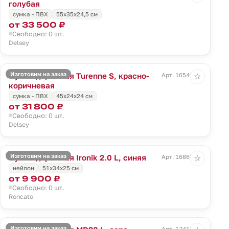
голубая
сумка - ПВХ
55x35x24,5 см
от 33 500 ₽
Свободно: 0 шт.
Delsey
Изготовим на заказ
Сумка дорожная Turenne S, красно-
Арт. 16546.59
☆
коричневая
сумка - ПВХ
45x24x24 см
от 31 800 ₽
Свободно: 0 шт.
Delsey
Изготовим на заказ
Сумка дорожная Ironik 2.0 L, синяя
Арт. 16865.40
☆
нейлон
51x34x25 см
от 9 900 ₽
Свободно: 0 шт.
Roncato
Изготовим на заказ
Арт. 17418.10