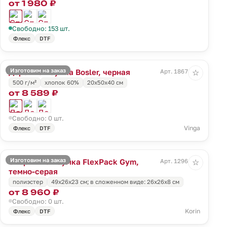
от 1 980 ₽
Свободно: 153 шт.
Флекс
DTF
Изготовим на заказ
Дорожная сумка Bosler, черная
Арт. 18671.30
☆
500 г/м²
хлопок 60%
20х50х40 см
от 8 589 ₽
Свободно: 0 шт.
Vinga
Флекс
DTF
Изготовим на заказ
Спортивная сумка FlexPack Gym,
Арт. 12961.11
☆
темно-серая
полиэстер
49х26х23 см; в сложенном виде: 26х26х8 см
от 8 960 ₽
Свободно: 0 шт.
Korin
Флекс
DTF