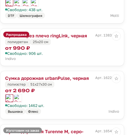
Свободно: 438 шт.
Molti
DTF
Шелкография
Распродажа
Сумка через плечо ringLink, черная
Арт. 13838.30
☆
полиуретан
25х20 см
от 990 ₽
Свободно: 906 шт.
Indivo
Сумка дорожная urbanPulse, черная
Арт. 16226.30
☆
полиэстер
51x27x30 см
от 2 690 ₽
Свободно: 1462 шт.
Indivo
Вышивка
Флекс
Изготовим на заказ
Сумка дорожная Turenne M, серо-
Арт. 16547.14
☆