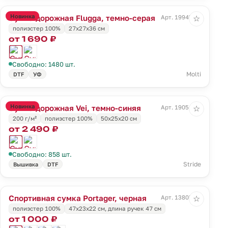
Новинка
Сумка дорожная Flugga, темно-серая
Арт. 19945.13
☆
полиэстер 100%
27x27x36 см
от 1 690 ₽
Свободно: 1480 шт.
Molti
DTF
УФ
Новинка
Сумка дорожная Vei, темно-синяя
Арт. 19051.40
☆
200 г/м²
полиэстер 100%
50x25x20 см
от 2 490 ₽
Свободно: 858 шт.
Stride
Вышивка
DTF
Спортивная сумка Portager, черная
Арт. 13805.30
☆
полиэстер 100%
47х23x22 см, длина ручек 47 см
от 1 000 ₽