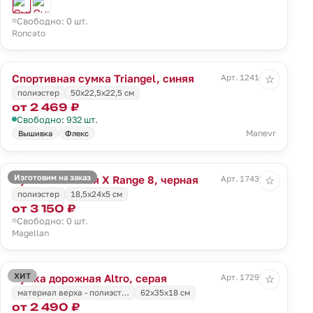
Свободно: 0 шт.
Roncato
Спортивная сумка Triangel, синяя
Арт. 12416.44
☆
полиэстер
50х22,5х22,5 см
от 2 469 ₽
Свободно: 932 шт.
Manevr
Вышивка
Флекс
Изготовим на заказ
Сумка плечевая X Range 8, черная
Арт. 17439.30
☆
полиэстер
18,5x24x5 см
от 3 150 ₽
Свободно: 0 шт.
Magellan
ХИТ
Сумка дорожная Altro, серая
Арт. 17293.10
☆
материал верха - полиэст…
62x35x18 см
от 2 490 ₽