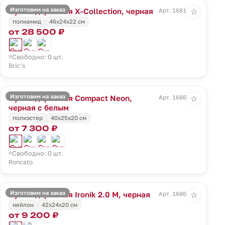
Изготовим на заказ
Сумка дорожная X-Collection, черная
Арт. 16810.30
☆
полиамид
46x24x22 см
от 28 500 ₽
Свободно: 0 шт.
Bric’s
Изготовим на заказ
Сумка дорожная Compact Neon,
Арт. 16863.33
☆
черная с белым
полиэстер
40x25x20 см
от 7 300 ₽
Свободно: 0 шт.
Roncato
Изготовим на заказ
Сумка дорожная Ironik 2.0 M, черная
Арт. 16866.30
☆
нейлон
42x24x20 см
от 9 200 ₽