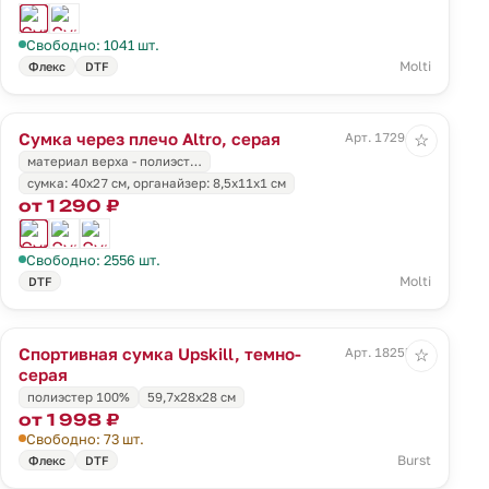
Свободно: 1041 шт.
Molti
Флекс
DTF
Сумка через плечо Altro, серая
Арт. 17294.10
☆
материал верха - полиэст…
cумка: 40x27 см, органайзер: 8,5x11х1 см
от 1 290 ₽
Свободно: 2556 шт.
Molti
DTF
Спортивная сумка Upskill, темно-
Арт. 18255.30
☆
серая
полиэстер 100%
59,7x28x28 см
от 1 998 ₽
Свободно: 73 шт.
Burst
Флекс
DTF