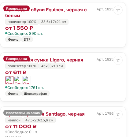
Распродажа
Сумка для обуви Equipex, черная с
Арт. 18254.30
☆
белым
полиэстер 100%
33,6x17x21 см
от 1 550 ₽
Свободно: 890 шт.
Флекс
DTF
Распродажа
Спортивная сумка Ligero, черная
Арт. 18258.30
☆
полиэстер 100%
45х33х18 см
от 611 ₽
Свободно: 1761 шт.
Флекс
Шелкография
Изготовим на заказ
Сумка дорожная Santiago, черная
Арт. 17963.30
☆
нейлон
47,5х20x15,6 см
от 11 000 ₽
Свободно: 0 шт.