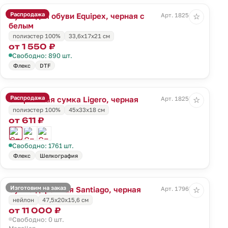
Распродажа
Сумка для обуви Equipex, черная с
Арт. 18254.30
☆
белым
полиэстер 100%
33,6x17x21 см
от 1 550 ₽
Свободно: 890 шт.
Флекс
DTF
Распродажа
Спортивная сумка Ligero, черная
Арт. 18258.30
☆
полиэстер 100%
45х33х18 см
от 611 ₽
Свободно: 1761 шт.
Флекс
Шелкография
Изготовим на заказ
Сумка дорожная Santiago, черная
Арт. 17963.30
☆
нейлон
47,5х20x15,6 см
от 11 000 ₽
Свободно: 0 шт.