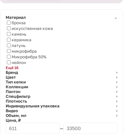
⌄
Материал
бронза
искусственная кожа
камень
керамика
латунь
микрофибра
Микрофибра 50%
нейлон
Ещё 16
Бренд
⌄
Цвет
⌄
Тип кепки
⌄
Коллекции
⌄
Пантон
⌄
Спецфильтр
⌄
Плотность
⌄
Индивидуальная упаковка
⌄
Видео
⌄
Объем, мл
⌄
Цена, ₽
—