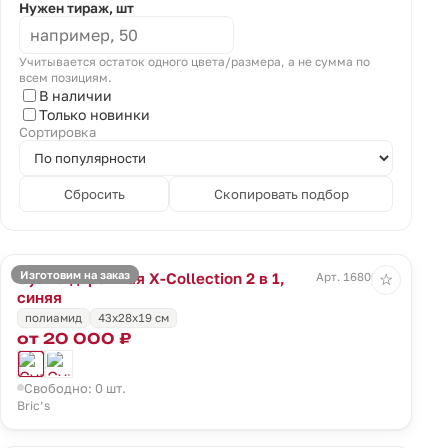
Нужен тираж, шт
Учитывается остаток одного цвета/размера, а не сумма по
всем позициям.
В наличии
Только новинки
Сортировка
Сбросить
Скопировать подбор
Изготовим на заказ
Сумка дорожная X-Collection 2 в 1,
Арт. 16809.40
☆
синяя
полиамид
43x28x19 см
от 20 000 ₽
Свободно: 0 шт.
Bric’s