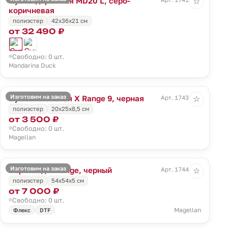
Сумка дорожная MD20 L, серо-
☆
коричневая
полиэстер
42x36x21 см
от 32 490 ₽
Свободно: 0 шт.
Mandarina Duck
Изготовим на заказ
Сумка плечевая X Range 9, черная
Арт. 17438.30
☆
полиэстер
20x25x8,5 см
от 3 500 ₽
Свободно: 0 шт.
Magellan
Изготовим на заказ
Портплед X Range, черный
Арт. 17441.30
☆
полиэстер
54х54х5 см
от 7 000 ₽
Свободно: 0 шт.
Magellan
Флекс
DTF