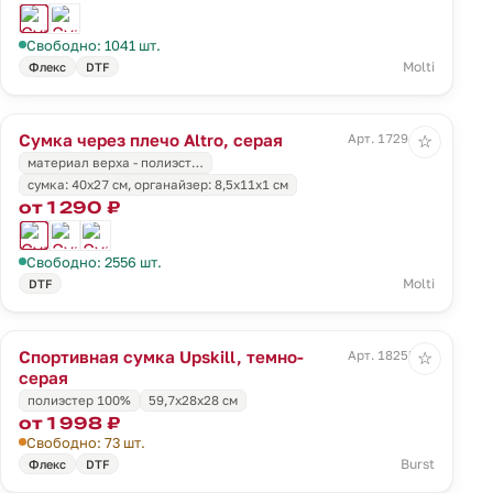
Свободно: 1041 шт.
Molti
Флекс
DTF
Сумка через плечо Altro, серая
Арт. 17294.10
☆
материал верха - полиэст…
cумка: 40x27 см, органайзер: 8,5x11х1 см
от 1 290 ₽
Свободно: 2556 шт.
Molti
DTF
Спортивная сумка Upskill, темно-
Арт. 18255.30
☆
серая
полиэстер 100%
59,7x28x28 см
от 1 998 ₽
Свободно: 73 шт.
Burst
Флекс
DTF