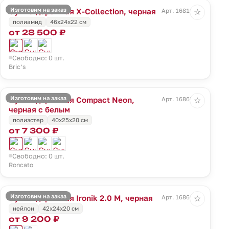
Изготовим на заказ
Сумка дорожная X-Collection, черная
Арт. 16810.30
☆
полиамид
46x24x22 см
от 28 500 ₽
Свободно: 0 шт.
Bric’s
Изготовим на заказ
Сумка дорожная Compact Neon,
Арт. 16863.33
☆
черная с белым
полиэстер
40x25x20 см
от 7 300 ₽
Свободно: 0 шт.
Roncato
Изготовим на заказ
Сумка дорожная Ironik 2.0 M, черная
Арт. 16866.30
☆
нейлон
42x24x20 см
от 9 200 ₽