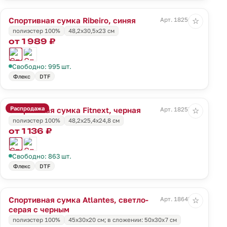
Спортивная сумка Ribeiro, синяя
Арт. 18256.40
☆
полиэстер 100%
48,2x30,5x23 cм
от 1 989 ₽
Свободно: 995 шт.
Флекс
DTF
Распродажа
Спортивная сумка Fitnext, черная
Арт. 18257.30
☆
полиэстер 100%
48,2х25,4х24,8 см
от 1 136 ₽
Свободно: 863 шт.
Флекс
DTF
Спортивная сумка Atlantes, светло-
Арт. 18645.13
☆
серая с черным
полиэстер 100%
45х30х20 см; в сложении: 50х30х7 см