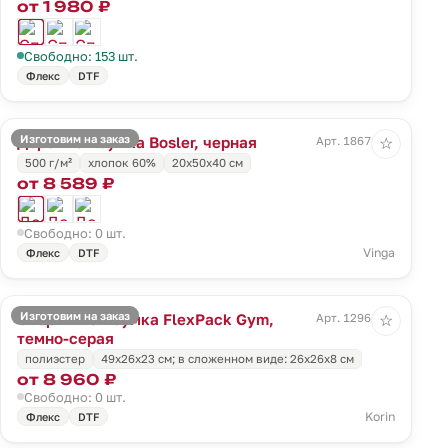
от 1 980 ₽
Свободно: 153 шт.
Флекс
DTF
Изготовим на заказ
Дорожная сумка Bosler, черная
Арт. 18671.30
☆
500 г/м²
хлопок 60%
20х50х40 см
от 8 589 ₽
Свободно: 0 шт.
Vinga
Флекс
DTF
Изготовим на заказ
Спортивная сумка FlexPack Gym,
Арт. 12961.11
☆
темно-серая
полиэстер
49х26х23 см; в сложенном виде: 26х26х8 см
от 8 960 ₽
Свободно: 0 шт.
Korin
Флекс
DTF