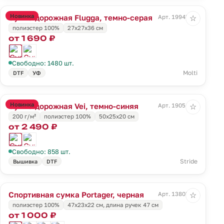
Новинка
Сумка дорожная Flugga, темно-серая
Арт. 19945.13
☆
полиэстер 100%
27x27x36 см
от 1 690 ₽
Свободно: 1480 шт.
Molti
DTF
УФ
Новинка
Сумка дорожная Vei, темно-синяя
Арт. 19051.40
☆
200 г/м²
полиэстер 100%
50x25x20 см
от 2 490 ₽
Свободно: 858 шт.
Stride
Вышивка
DTF
Спортивная сумка Portager, черная
Арт. 13805.30
☆
полиэстер 100%
47х23x22 см, длина ручек 47 см
от 1 000 ₽