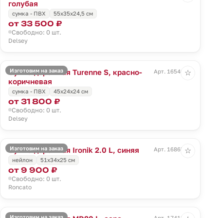
голубая
сумка - ПВХ
55x35x24,5 см
от 33 500 ₽
Свободно: 0 шт.
Delsey
Изготовим на заказ
Сумка дорожная Turenne S, красно-
Арт. 16546.59
☆
коричневая
сумка - ПВХ
45x24x24 см
от 31 800 ₽
Свободно: 0 шт.
Delsey
Изготовим на заказ
Сумка дорожная Ironik 2.0 L, синяя
Арт. 16865.40
☆
нейлон
51x34x25 см
от 9 900 ₽
Свободно: 0 шт.
Roncato
Изготовим на заказ
Арт. 17418.10