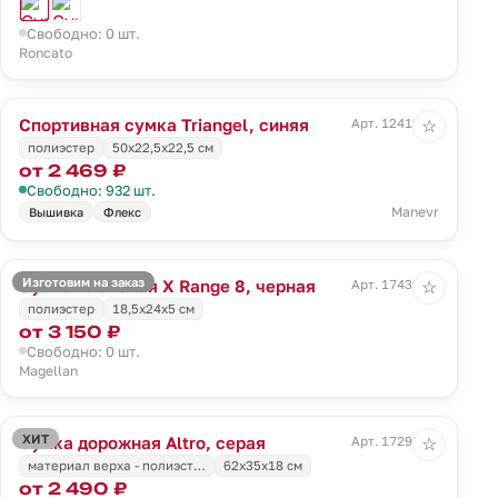
Свободно: 0 шт.
Roncato
Спортивная сумка Triangel, синяя
Арт. 12416.44
☆
полиэстер
50х22,5х22,5 см
от 2 469 ₽
Свободно: 932 шт.
Manevr
Вышивка
Флекс
Изготовим на заказ
Сумка плечевая X Range 8, черная
Арт. 17439.30
☆
полиэстер
18,5x24x5 см
от 3 150 ₽
Свободно: 0 шт.
Magellan
ХИТ
Сумка дорожная Altro, серая
Арт. 17293.10
☆
материал верха - полиэст…
62x35x18 см
от 2 490 ₽