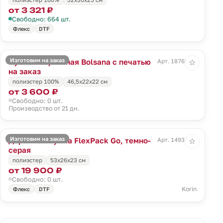
от 3 321 ₽
Свободно: 664 шт.
Флекс
DTF
Изготовим на заказ
Сумка спортивная Bolsana с печатью
Арт. 18769.00
☆
на заказ
полиэстер 100%
46,5х22х22 см
от 3 600 ₽
Свободно: 0 шт.
Производство от 21 дн.
Изготовим на заказ
Дорожная сумка FlexPack Go, темно-
Арт. 14938.31
☆
серая
полиэстер
53x26x23 см
от 19 900 ₽
Свободно: 0 шт.
Korin
Флекс
DTF