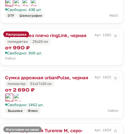
Свободно: 438 шт.
Molti
DTF
Шелкография
Распродажа
Сумка через плечо ringLink, черная
Арт. 13838.30
☆
полиуретан
25х20 см
от 990 ₽
Свободно: 906 шт.
Indivo
Сумка дорожная urbanPulse, черная
Арт. 16226.30
☆
полиэстер
51x27x30 см
от 2 690 ₽
Свободно: 1462 шт.
Indivo
Вышивка
Флекс
Изготовим на заказ
Сумка дорожная Turenne M, серо-
Арт. 16547.14
☆