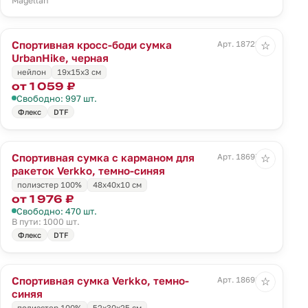
Magellan
Спортивная кросс-боди сумка
Арт. 18722.30
☆
UrbanHike, черная
нейлон
19х15x3 см
от 1 059 ₽
Свободно: 997 шт.
Флекс
DTF
Спортивная сумка с карманом для
Арт. 18697.43
☆
ракеток Verkko, темно-синяя
полиэстер 100%
48х40х10 см
от 1 976 ₽
Свободно: 470 шт.
В пути: 1000 шт.
Флекс
DTF
Спортивная сумка Verkko, темно-
Арт. 18698.43
☆
синяя
полиэстер 100%
52х30х25 см