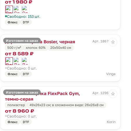
от 1 980 ₽
Свободно: 153 шт.
Флекс
DTF
Изготовим на заказ
Дорожная сумка Bosler, черная
Арт. 18671.30
☆
500 г/м²
хлопок 60%
20х50х40 см
от 8 589 ₽
Свободно: 0 шт.
Vinga
Флекс
DTF
Изготовим на заказ
Спортивная сумка FlexPack Gym,
Арт. 12961.11
☆
темно-серая
полиэстер
49х26х23 см; в сложенном виде: 26х26х8 см
от 8 960 ₽
Свободно: 0 шт.
Korin
Флекс
DTF