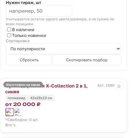
Нужен тираж, шт
Учитывается остаток одного цвета/размера, а не сумма по
всем позициям.
В наличии
Только новинки
Сортировка
Сбросить
Скопировать подбор
Изготовим на заказ
Сумка дорожная X-Collection 2 в 1,
Арт. 16809.40
☆
синяя
полиамид
43x28x19 см
от 20 000 ₽
Свободно: 0 шт.
Bric’s