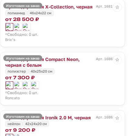
Изготовим на заказ
Сумка дорожная X-Collection, черная
Арт. 16810.30
☆
полиамид
46x24x22 см
от 28 500 ₽
Свободно: 0 шт.
Bric’s
Изготовим на заказ
Сумка дорожная Compact Neon,
Арт. 16863.33
☆
черная с белым
полиэстер
40x25x20 см
от 7 300 ₽
Свободно: 0 шт.
Roncato
Изготовим на заказ
Сумка дорожная Ironik 2.0 M, черная
Арт. 16866.30
☆
нейлон
42x24x20 см
от 9 200 ₽