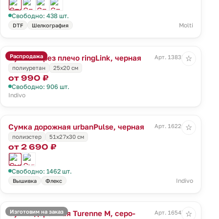
Свободно: 438 шт.
Molti
DTF
Шелкография
Распродажа
Сумка через плечо ringLink, черная
Арт. 13838.30
☆
полиуретан
25х20 см
от 990 ₽
Свободно: 906 шт.
Indivo
Сумка дорожная urbanPulse, черная
Арт. 16226.30
☆
полиэстер
51x27x30 см
от 2 690 ₽
Свободно: 1462 шт.
Indivo
Вышивка
Флекс
Изготовим на заказ
Сумка дорожная Turenne M, серо-
Арт. 16547.14
☆