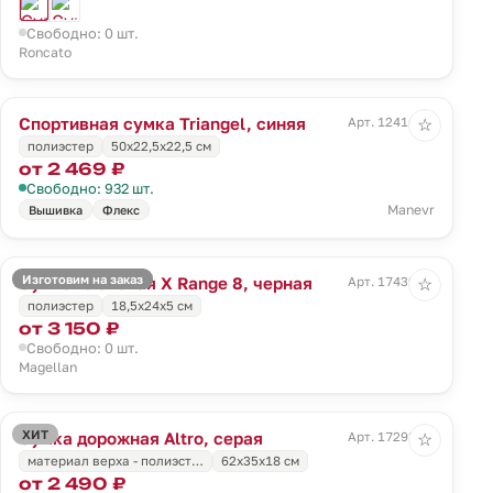
Свободно: 0 шт.
Roncato
Спортивная сумка Triangel, синяя
Арт. 12416.44
☆
полиэстер
50х22,5х22,5 см
от 2 469 ₽
Свободно: 932 шт.
Manevr
Вышивка
Флекс
Изготовим на заказ
Сумка плечевая X Range 8, черная
Арт. 17439.30
☆
полиэстер
18,5x24x5 см
от 3 150 ₽
Свободно: 0 шт.
Magellan
ХИТ
Сумка дорожная Altro, серая
Арт. 17293.10
☆
материал верха - полиэст…
62x35x18 см
от 2 490 ₽