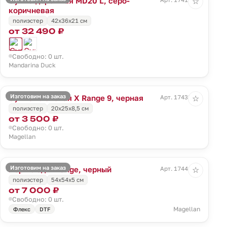
Сумка дорожная MD20 L, серо-
☆
коричневая
полиэстер
42x36x21 см
от 32 490 ₽
Свободно: 0 шт.
Mandarina Duck
Изготовим на заказ
Сумка плечевая X Range 9, черная
Арт. 17438.30
☆
полиэстер
20x25x8,5 см
от 3 500 ₽
Свободно: 0 шт.
Magellan
Изготовим на заказ
Портплед X Range, черный
Арт. 17441.30
☆
полиэстер
54х54х5 см
от 7 000 ₽
Свободно: 0 шт.
Magellan
Флекс
DTF