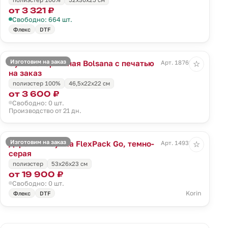
от 3 321 ₽
Свободно: 664 шт.
Флекс
DTF
Изготовим на заказ
Сумка спортивная Bolsana с печатью
Арт. 18769.00
☆
на заказ
полиэстер 100%
46,5х22х22 см
от 3 600 ₽
Свободно: 0 шт.
Производство от 21 дн.
Изготовим на заказ
Дорожная сумка FlexPack Go, темно-
Арт. 14938.31
☆
серая
полиэстер
53x26x23 см
от 19 900 ₽
Свободно: 0 шт.
Korin
Флекс
DTF