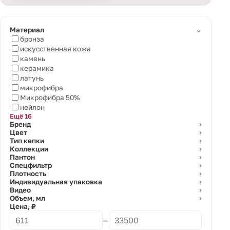
⌄
Материал
бронза
искусственная кожа
камень
керамика
латунь
микрофибра
Микрофибра 50%
нейлон
Ещё 16
Бренд
⌄
Цвет
⌄
Тип кепки
⌄
Коллекции
⌄
Пантон
⌄
Спецфильтр
⌄
Плотность
⌄
Индивидуальная упаковка
⌄
Видео
⌄
Объем, мл
⌄
Цена, ₽
—