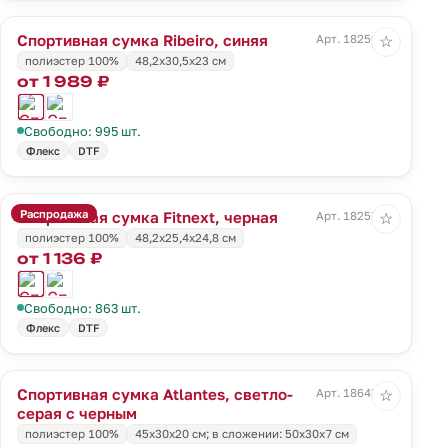
Спортивная сумка Ribeiro, синяя
Арт. 18256.40
☆
полиэстер 100%
48,2x30,5x23 cм
от 1 989 ₽
Свободно: 995 шт.
Флекс
DTF
Распродажа
Спортивная сумка Fitnext, черная
Арт. 18257.30
☆
полиэстер 100%
48,2х25,4х24,8 см
от 1 136 ₽
Свободно: 863 шт.
Флекс
DTF
Спортивная сумка Atlantes, светло-
Арт. 18645.13
☆
серая с черным
полиэстер 100%
45х30х20 см; в сложении: 50х30х7 см