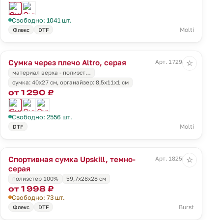
Свободно: 1041 шт.
Molti
Флекс
DTF
Сумка через плечо Altro, серая
Арт. 17294.10
☆
материал верха - полиэст…
cумка: 40x27 см, органайзер: 8,5x11х1 см
от 1 290 ₽
Свободно: 2556 шт.
Molti
DTF
Спортивная сумка Upskill, темно-
Арт. 18255.30
☆
серая
полиэстер 100%
59,7x28x28 см
от 1 998 ₽
Свободно: 73 шт.
Burst
Флекс
DTF