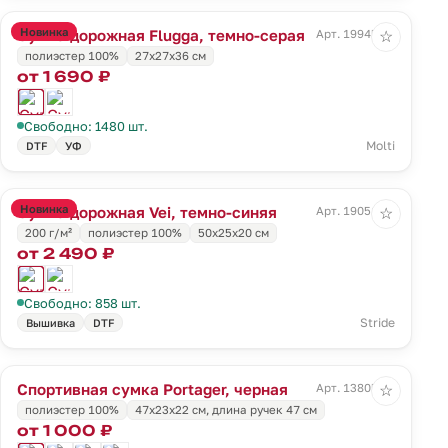
Новинка
Сумка дорожная Flugga, темно-серая
Арт. 19945.13
☆
полиэстер 100%
27x27x36 см
от 1 690 ₽
Свободно: 1480 шт.
Molti
DTF
УФ
Новинка
Сумка дорожная Vei, темно-синяя
Арт. 19051.40
☆
200 г/м²
полиэстер 100%
50x25x20 см
от 2 490 ₽
Свободно: 858 шт.
Stride
Вышивка
DTF
Спортивная сумка Portager, черная
Арт. 13805.30
☆
полиэстер 100%
47х23x22 см, длина ручек 47 см
от 1 000 ₽