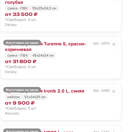
голубая
сумка - ПВХ
55x35x24,5 см
от 33 500 ₽
Свободно: 0 шт.
Delsey
Изготовим на заказ
Сумка дорожная Turenne S, красно-
Арт. 16546.59
☆
коричневая
сумка - ПВХ
45x24x24 см
от 31 800 ₽
Свободно: 0 шт.
Delsey
Изготовим на заказ
Сумка дорожная Ironik 2.0 L, синяя
Арт. 16865.40
☆
нейлон
51x34x25 см
от 9 900 ₽
Свободно: 0 шт.
Roncato
Изготовим на заказ
Арт. 17418.10