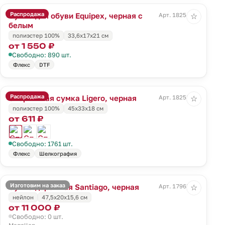
Распродажа
Сумка для обуви Equipex, черная с
Арт. 18254.30
☆
белым
полиэстер 100%
33,6x17x21 см
от 1 550 ₽
Свободно: 890 шт.
Флекс
DTF
Распродажа
Спортивная сумка Ligero, черная
Арт. 18258.30
☆
полиэстер 100%
45х33х18 см
от 611 ₽
Свободно: 1761 шт.
Флекс
Шелкография
Изготовим на заказ
Сумка дорожная Santiago, черная
Арт. 17963.30
☆
нейлон
47,5х20x15,6 см
от 11 000 ₽
Свободно: 0 шт.