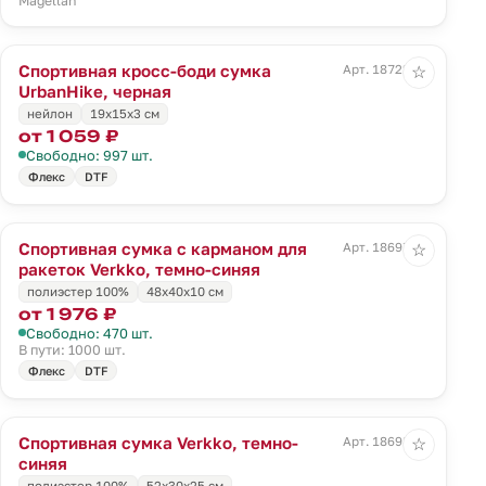
Magellan
Спортивная кросс-боди сумка
Арт. 18722.30
☆
UrbanHike, черная
нейлон
19х15x3 см
от 1 059 ₽
Свободно: 997 шт.
Флекс
DTF
Спортивная сумка с карманом для
Арт. 18697.43
☆
ракеток Verkko, темно-синяя
полиэстер 100%
48х40х10 см
от 1 976 ₽
Свободно: 470 шт.
В пути: 1000 шт.
Флекс
DTF
Спортивная сумка Verkko, темно-
Арт. 18698.43
☆
синяя
полиэстер 100%
52х30х25 см