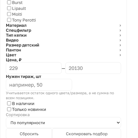
Burst
Lipault
Molti
Tony Perotti
Материал
⌄
Спецфильтр
⌄
Тип кепки
⌄
Видео
⌄
Размер детский
⌄
Пантон
⌄
Цвет
⌄
Цена, ₽
—
Нужен тираж, шт
Учитывается остаток одного цвета/размера, а не сумма по
всем позициям.
В наличии
Только новинки
Сортировка
Сбросить
Скопировать подбор