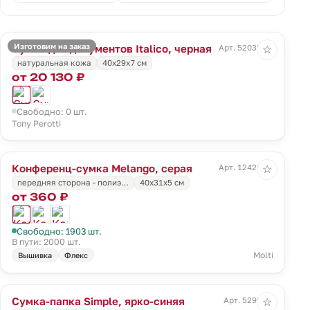
Изготовим на заказ
Сумка для документов Italico, черная
Арт. 52035.30
☆
натуральная кожа
40х29х7 см
от 20 130 ₽
Свободно: 0 шт.
Tony Perotti
Конференц-сумка Melango, серая
Арт. 12429.10
☆
передняя сторона - полиэ…
40x31x5 см
от 360 ₽
Свободно: 1903 шт.
В пути: 2000 шт.
Molti
Вышивка
Флекс
Сумка-папка Simple, ярко-синяя
Арт. 5295.44
☆