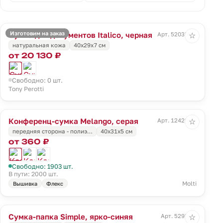
Изготовим на заказ
Сумка для документов Italico, черная
Арт. 52035.30
☆
натуральная кожа
40х29х7 см
от 20 130 ₽
Свободно: 0 шт.
Tony Perotti
Конференц-сумка Melango, серая
Арт. 12429.10
☆
передняя сторона - полиэ…
40x31x5 см
от 360 ₽
Свободно: 1903 шт.
В пути: 2000 шт.
Molti
Вышивка
Флекс
Сумка-папка Simple, ярко-синяя
Арт. 5295.44
☆