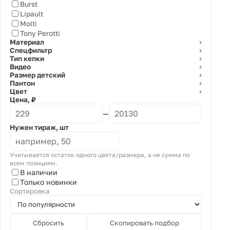
Burst
Lipault
Molti
Tony Perotti
Материал
⌄
Спецфильтр
⌄
Тип кепки
⌄
Видео
⌄
Размер детский
⌄
Пантон
⌄
Цвет
⌄
Цена, ₽
—
Нужен тираж, шт
Учитывается остаток одного цвета/размера, а не сумма по
всем позициям.
В наличии
Только новинки
Сортировка
Сбросить
Скопировать подбор