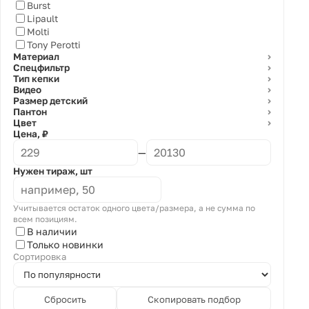
Burst
Lipault
Molti
Tony Perotti
Материал
⌄
Спецфильтр
⌄
Тип кепки
⌄
Видео
⌄
Размер детский
⌄
Пантон
⌄
Цвет
⌄
Цена, ₽
—
Нужен тираж, шт
Учитывается остаток одного цвета/размера, а не сумма по
всем позициям.
В наличии
Только новинки
Сортировка
Сбросить
Скопировать подбор