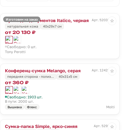
Изготовим на заказ
Сумка для документов Italico, черная
Арт. 52035.30
☆
натуральная кожа
40х29х7 см
от 20 130 ₽
Свободно: 0 шт.
Tony Perotti
Конференц-сумка Melango, серая
Арт. 12429.10
☆
передняя сторона - полиэ…
40x31x5 см
от 360 ₽
Свободно: 1903 шт.
В пути: 2000 шт.
Molti
Вышивка
Флекс
Сумка-папка Simple, ярко-синяя
Арт. 5295.44
☆