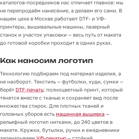
каталогов-посредников нас отличает главное: мы
не перепродаём нанесение, а делаем его сами. В
нашем цехе в Москве работают DTF- и УФ-
принтеры, вышивальные машины, лазерный
станок и участок упаковки — весь путь от макета
до готовой коробки проходит в одних руках.
Как наносим логотип
Технологию подбираем под материал изделия, а
не наоборот. Текстиль — футболки, худи, сумки —
берёт
DTF-печать
: полноцветный принт, который
тянется вместе с тканью и сохраняет вид после
множества стирок. Для плотных тканей и
головных уборов есть
машинная вышивка
—
рельефный логотип нитками, до 240 цветов в
макете. Кружки, бутылки, ручки и ежедневники
запечатываем
УФ-печатью
— стойкий