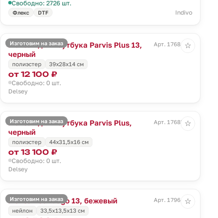
Свободно: 2726 шт.
Indivo
Флекс
DTF
Изготовим на заказ
Рюкзак для ноутбука Parvis Plus 13,
Арт. 17684.30
☆
черный
полиэстер
39x28x14 см
от 12 100 ₽
Свободно: 0 шт.
Delsey
Изготовим на заказ
Рюкзак для ноутбука Parvis Plus,
Арт. 17685.30
☆
черный
полиэстер
44x31,5x16 см
от 13 100 ₽
Свободно: 0 шт.
Delsey
Изготовим на заказ
Рюкзак Santiago 13, бежевый
Арт. 17964.16
☆
нейлон
33,5х13,5x13 см