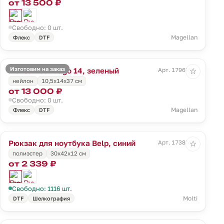
от 13 500 ₽
Свободно: 0 шт.
Magellan
Флекс
DTF
Изготовим на заказ
Рюкзак Santiago 14, зеленый
Арт. 17965.90
☆
нейлон
10,5x14x37 см
от 13 000 ₽
Свободно: 0 шт.
Magellan
Флекс
DTF
Рюкзак для ноутбука Belp, синий
Арт. 17382.40
☆
полиэстер
30х42х12 см
от 2 339 ₽
Свободно: 1116 шт.
Molti
DTF
Шелкография