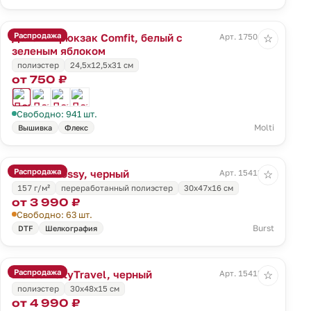
Распродажа
Детский рюкзак Comfit, белый с
Арт. 17504.94
☆
зеленым яблоком
полиэстер
24,5х12,5х31 см
от 750 ₽
Свободно: 941 шт.
Molti
Вышивка
Флекс
Распродажа
Рюкзак Bossy, черный
Арт. 15413.30
☆
157 г/м²
переработанный полиэстер
30х47х16 см
от 3 990 ₽
Свободно: 63 шт.
Burst
DTF
Шелкография
Распродажа
Рюкзак cityTravel, черный
Арт. 15415.30
☆
полиэстер
30x48x15 см
от 4 990 ₽