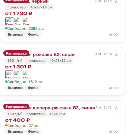
Рюкзак B1, черный
Арт. 15341.30
☆
полиэстер
40х27х14 см
от 1 730 ₽
Свободно: 2392 шт.
andor
Вышивка
Флекс
Распродажа
Основа для рюкзака B2, серая
Арт. 15343.10
☆
160 г/м²
полиэстер
40х28х12 см
от 1 301 ₽
Свободно: 1612 шт.
andor
Вышивка
Флекс
Распродажа
Основа для шопера-рюкзака B3, синяя
Арт. 15419.40
☆
160 г/м²
полиэстер
45х40 см
от 400 ₽
Свободно: 27 шт.
andor
Вышивка
Флекс