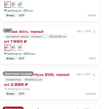
Свободно: 255 шт.
Indivo
Флекс
DTF
ХИТ
Рюкзак Altro, черный
Арт. 17295.30
☆
материал верха - полиэст…
29x12x43 см
от 1 990 ₽
Свободно: 3893 шт.
Molti
Флекс
DTF
Изготовим на заказ
Рюкзак для ноутбука B155, черный
Арт. 17470.30
☆
полиэстер
44х34х12 см
от 2 889 ₽
Свободно: 0 шт.
Lamark
Флекс
DTF
Распродажа