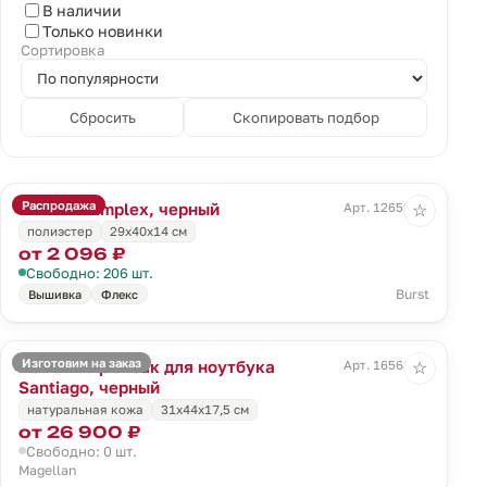
В наличии
Только новинки
Сортировка
Сбросить
Скопировать подбор
Распродажа
Рюкзак Simplex, черный
Арт. 12659.30
☆
полиэстер
29х40х14 см
от 2 096 ₽
Свободно: 206 шт.
Burst
Вышивка
Флекс
Изготовим на заказ
Кожаный рюкзак для ноутбука
Арт. 16568.30
☆
Santiago, черный
натуральная кожа
31х44х17,5 см
от 26 900 ₽
Свободно: 0 шт.
Magellan