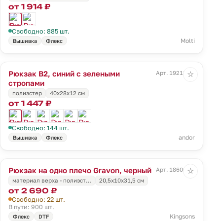
от 1 914 ₽
Свободно: 885 шт.
Molti
Вышивка
Флекс
Рюкзак B2, синий с зелеными
Арт. 19218.41
☆
стропами
полиэстер
40х28х12 см
от 1 447 ₽
Свободно: 144 шт.
andor
Вышивка
Флекс
Рюкзак на одно плечо Gravon, черный
Арт. 18600.30
☆
материал верха - полиэст…
20,5x10x31,5 см
от 2 690 ₽
Свободно: 22 шт.
В пути: 900 шт.
Kingsons
Флекс
DTF