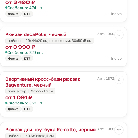
от 3 490 ₽
Свободно: 474 шт.
Indivo
Флекс
DTF
Рюкзак decaPolis, черный
Арт. 19907.30
☆
нейлон
29х44х20 см; в сложении: 38х50х5 см
от 3 990 ₽
Свободно: 220 шт.
Indivo
Флекс
DTF
Спортивный кросс-боди рюкзак
Арт. 18721.30
☆
Bagventure, черный
полиэстер
30х22x10 см
от 1 091 ₽
Свободно: 850 шт.
Флекс
DTF
Рюкзак для ноутбука Remotto, черный
Арт. 19882.30
☆
нейлон
43,5х31х12,5 см