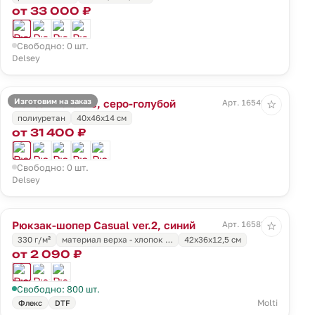
от 33 000 ₽
Свободно: 0 шт.
Delsey
Изготовим на заказ
Рюкзак Turenne, серо-голубой
Арт. 16549.14
☆
полиуретан
40x46x14 см
от 31 400 ₽
Свободно: 0 шт.
Delsey
Рюкзак-шопер Casual ver.2, синий
Арт. 16583.44
☆
330 г/м²
материал верха - хлопок …
42x36x12,5 см
от 2 090 ₽
Свободно: 800 шт.
Molti
Флекс
DTF