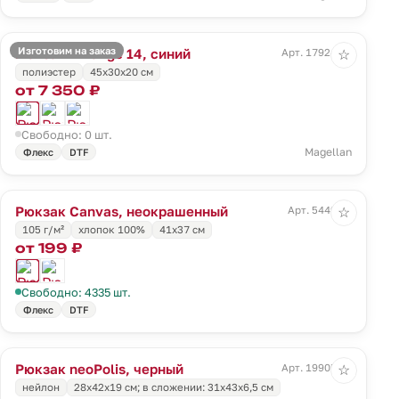
Изготовим на заказ
Рюкзак T Range 14, синий
Арт. 17924.40
☆
полиэстер
45x30x20 см
от 7 350 ₽
Свободно: 0 шт.
Magellan
Флекс
DTF
Рюкзак Canvas, неокрашенный
Арт. 5449.66
☆
105 г/м²
хлопок 100%
41х37 см
от 199 ₽
Свободно: 4335 шт.
Флекс
DTF
Рюкзак neoPolis, черный
Арт. 19905.30
☆
нейлон
28х42х19 см; в сложении: 31х43х6,5 см