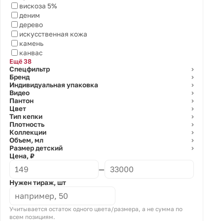
вискоза 5%
деним
дерево
искусственная кожа
камень
канвас
Ещё 38
Спецфильтр
⌄
Бренд
⌄
Индивидуальная упаковка
⌄
Видео
⌄
Пантон
⌄
Цвет
⌄
Тип кепки
⌄
Плотность
⌄
Коллекции
⌄
Объем, мл
⌄
Размер детский
⌄
Цена, ₽
—
Нужен тираж, шт
Учитывается остаток одного цвета/размера, а не сумма по
всем позициям.