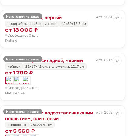
Изготовим на заказ
Рюкзак Pin Up 6, черный
Арт. 20615.30
☆
переработанный полиэстер
42x30x15,5 см
от 13 000 ₽
Свободно: 0 шт.
Delsey
Изготовим на заказ
Рюкзак Yunyan складной, черный
Арт. 20144.30
☆
нейлон
23х17х42 см; в сложении: 12х7 см
от 1 790 ₽
Свободно: 0 шт.
Naturehike
Изготовим на заказ
Рюкзак Photon с водоотталкивающим
Арт. 10720.90
☆
покрытием, оливковый
полиэстер
28х22х41 см
от 5 560 ₽