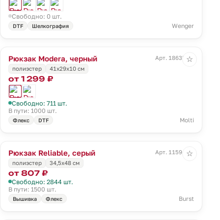
Свободно: 0 шт.
Wenger
DTF
Шелкография
Рюкзак Modera, черный
Арт. 18635.30
☆
полиэстер
41x29x10 см
от 1 299 ₽
Свободно: 711 шт.
В пути: 1000 шт.
Molti
Флекс
DTF
Рюкзак Reliable, серый
Арт. 11594.10
☆
полиэстер
34,5х48 см
от 807 ₽
Свободно: 2844 шт.
В пути: 1500 шт.
Burst
Вышивка
Флекс