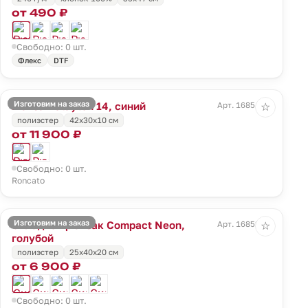
от 490 ₽
Свободно: 0 шт.
Флекс
DTF
Изготовим на заказ
Рюкзак Clayton 14, синий
Арт. 16851.40
☆
полиэстер
42x30x10 см
от 11 900 ₽
Свободно: 0 шт.
Roncato
Изготовим на заказ
Складной рюкзак Compact Neon,
Арт. 16852.14
☆
голубой
полиэстер
25x40x20 см
от 6 900 ₽
Свободно: 0 шт.