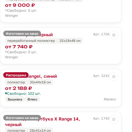
от 9 000 ₽
Свободно: 0 шт.
Wenger
Изготовим на заказ
Рюкзак Tyon, черный
Арт. 17260.30
☆
переработанный полиэстер
32х18х48 см
от 7 740 ₽
Свободно: 0 шт.
Wenger
Распродажа
Рюкзак Triangel, синий
Арт. 12415.44
☆
полиэстер
30х44х18 см
от 2 188 ₽
Свободно: 102 шт.
Manevr
Вышивка
Флекс
Изготовим на заказ
Рюкзак для ноутбука X Range 14,
Арт. 17435.30
☆
черный
полиэстер
28x41x14 см