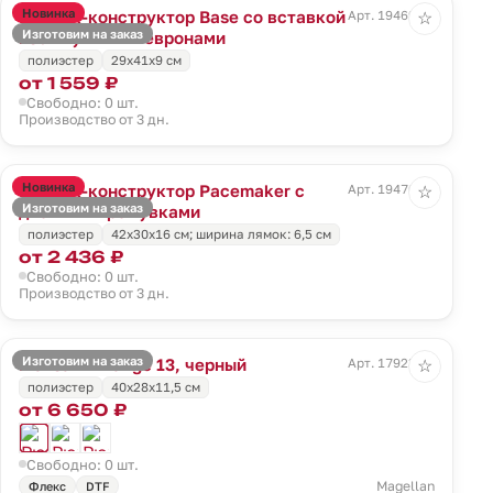
Новинка
Рюкзак-конструктор Base со вставкой
Арт. 19469.00
☆
Изготовим на заказ
из липучки и шевронами
полиэстер
29х41х9 см
от 1 559 ₽
Свободно: 0 шт.
Производство от 3 дн.
Новинка
Рюкзак-конструктор Pacemaker с
Арт. 19470.00
☆
Изготовим на заказ
двойными ремувками
полиэстер
42х30х16 см; ширина лямок: 6,5 см
от 2 436 ₽
Свободно: 0 шт.
Производство от 3 дн.
Изготовим на заказ
Рюкзак T Range 13, черный
Арт. 17923.30
☆
полиэстер
40x28x11,5 см
от 6 650 ₽
Свободно: 0 шт.
Magellan
Флекс
DTF