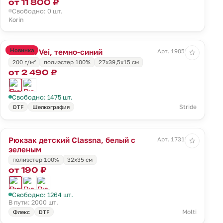
от 11 800 ₽
Свободно: 0 шт.
Korin
Новинка
Рюкзак Vei, темно-синий
Арт. 19050.40
☆
200 г/м²
полиэстер 100%
27x39,5x15 см
от 2 490 ₽
Свободно: 1475 шт.
Stride
DTF
Шелкография
Рюкзак детский Classna, белый с
Арт. 17313.69
☆
зеленым
полиэстер 100%
32х35 см
от 190 ₽
Свободно: 1264 шт.
В пути: 2000 шт.
Molti
Флекс
DTF