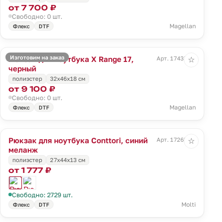
от 7 700 ₽
Свободно: 0 шт.
Magellan
Флекс
DTF
Изготовим на заказ
Рюкзак для ноутбука X Range 17,
Арт. 17437.30
☆
черный
полиэстер
32x46x18 см
от 9 100 ₽
Свободно: 0 шт.
Magellan
Флекс
DTF
Рюкзак для ноутбука Conttori, синий
Арт. 17265.40
☆
меланж
полиэстер
27х44х13 см
от 1 777 ₽
Свободно: 2729 шт.
Molti
Флекс
DTF