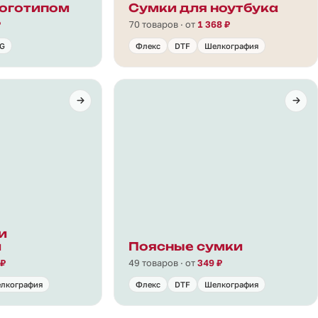
оготипом
Сумки для ноутбука
₽
70 товаров · от
1 368 ₽
G
Флекс
DTF
Шелкография
и
и
Поясные сумки
 ₽
49 товаров · от
349 ₽
лкография
Флекс
DTF
Шелкография