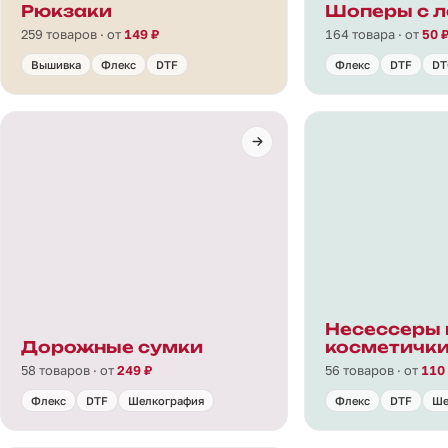
Рюкзаки
Шоперы с л
259 товаров · от
149 ₽
164 товара · от
50 
Вышивка
Флекс
DTF
Флекс
DTF
DT
Несессеры 
Дорожные сумки
косметичк
58 товаров · от
249 ₽
56 товаров · от
110
Флекс
DTF
Шелкография
Флекс
DTF
Ше