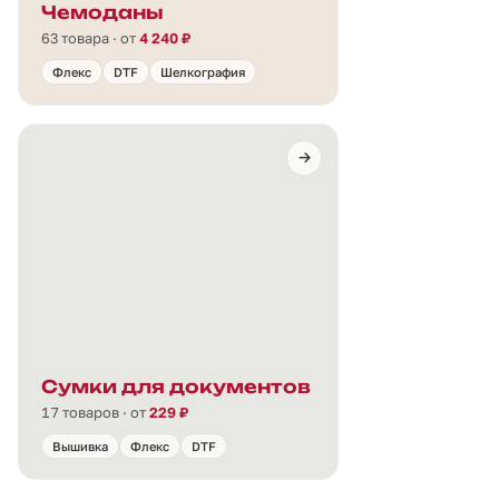
Чемоданы
63 товара · от
4 240 ₽
Флекс
DTF
Шелкография
Сумки для документов
17 товаров · от
229 ₽
Вышивка
Флекс
DTF