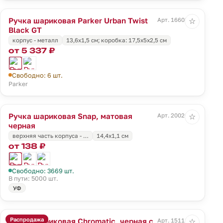
Ручка шариковая Parker Urban Twist
Арт. 16608.30
☆
Black GT
корпус - металл
13,6х1,5 см; коробка: 17,5х5х2,5 см
от 5 337 ₽
Свободно: 6 шт.
Parker
Ручка шариковая Snap, матовая
Арт. 20026.30
☆
черная
верхняя часть корпуса - …
14,4x1,1 см
от 138 ₽
Свободно: 3669 шт.
В пути: 5000 шт.
УФ
Распродажа
Ручка шариковая Chromatic, черная с
Арт. 15111.44
☆