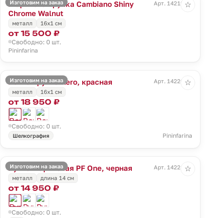
Изготовим на заказ
Шариковая ручка Cambiano Shiny
Арт. 14219.10
☆
Chrome Walnut
металл
16x1 cм
от 15 500 ₽
Свободно: 0 шт.
Pininfarina
Изготовим на заказ
Вечная ручка Aero, красная
Арт. 14220.50
☆
металл
16x1 cм
от 18 950 ₽
Свободно: 0 шт.
Pininfarina
Шелкография
Изготовим на заказ
Ручка шариковая PF One, черная
Арт. 14221.30
☆
металл
длина 14 см
от 14 950 ₽
Свободно: 0 шт.