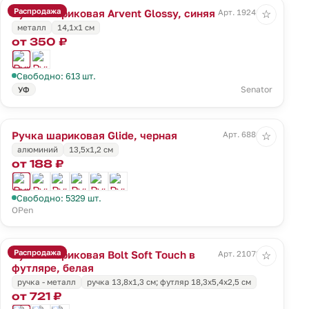
Распродажа
Ручка шариковая Arvent Glossy, синяя
Арт. 19241.40
☆
металл
14,1х1 см
от 350 ₽
Свободно: 613 шт.
Senator
УФ
Ручка шариковая Glide, черная
Арт. 6886.30
☆
алюминий
13,5х1,2 см
от 188 ₽
Свободно: 5329 шт.
OPen
Распродажа
Ручка шариковая Bolt Soft Touch в
Арт. 21072.60
☆
футляре, белая
ручка - металл
ручка 13,8х1,3 см; футляр 18,3х5,4х2,5 см
от 721 ₽