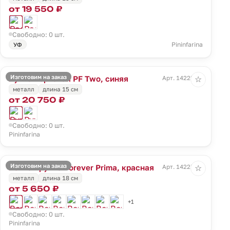
от 19 550 ₽
Свободно: 0 шт.
Pininfarina
УФ
Изготовим на заказ
Ручка перьевая PF Two, синяя
Арт. 14225.40
☆
металл
длина 15 см
от 20 750 ₽
Свободно: 0 шт.
Pininfarina
Изготовим на заказ
Вечная ручка Forever Prima, красная
Арт. 14227.50
☆
металл
длина 18 см
от 5 650 ₽
+1
Свободно: 0 шт.
Pininfarina