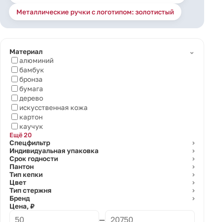
Металлические ручки с логотипом: золотистый
⌄
Материал
алюминий
бамбук
бронза
бумага
дерево
искусственная кожа
картон
каучук
Ещё 20
Спецфильтр
⌄
Индивидуальная упаковка
⌄
Срок годности
⌄
Пантон
⌄
Тип кепки
⌄
Цвет
⌄
Тип стержня
⌄
Бренд
⌄
Цена, ₽
—