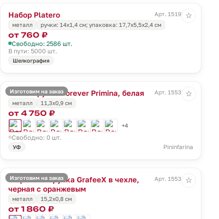
Набор Platero
Арт. 15197.00
☆
металл
ручки: 14х1,4 см; упаковка: 17,7х5,5х2,4 см
от 760 ₽
Свободно: 2586 шт.
В пути: 5000 шт.
Шелкография
Изготовим на заказ
Вечная ручка Forever Primina, белая
Арт. 15533.60
☆
металл
11,3x0,9 см
от 4 750 ₽
+4
Свободно: 0 шт.
Pininfarina
УФ
Изготовим на заказ
Шариковая ручка GrafeeX в чехле,
Арт. 15534.20
☆
черная с оранжевым
металл
15,2x0,8 см
от 1 860 ₽