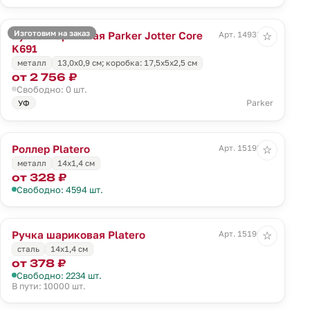
Изготовим на заказ
Ручка шариковая Parker Jotter Core
Арт. 14933.00
☆
K691
металл
13,0х0,9 см; коробка: 17,5х5х2,5 см
от 2 756 ₽
Свободно: 0 шт.
Parker
УФ
Роллер Platero
Арт. 15195.00
☆
металл
14х1,4 см
от 328 ₽
Свободно: 4594 шт.
Ручка шариковая Platero
Арт. 15196.00
☆
сталь
14х1,4 см
от 378 ₽
Свободно: 2234 шт.
В пути: 10000 шт.