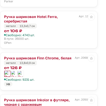
Parker
Ручка шариковая Hotel Ferra,
Арт. 11231
☆
серебристая
металл
13,3х0,7 см
от 106 ₽
Свободно: 4743 шт.
В пути: 35000 шт.
OPen
Ручка шариковая Finn Chrome, белая
Арт. 20686.60
☆
металл
13,8х0,9 см
от 126 ₽
Свободно: 9231 шт.
УФ
Ручка шариковая Inkolor в футляре,
Арт. 20509.20
☆
черная с оранжевым