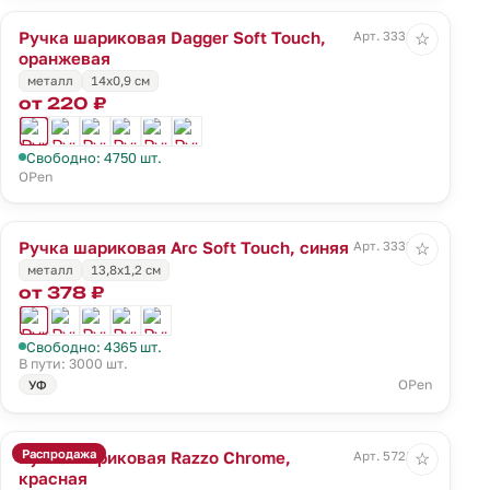
Ручка шариковая Dagger Soft Touch,
Арт. 3331.20
☆
оранжевая
металл
14х0,9 см
от 220 ₽
Свободно: 4750 шт.
OPen
Ручка шариковая Arc Soft Touch, синяя
Арт. 3332.40
☆
металл
13,8х1,2 см
от 378 ₽
Свободно: 4365 шт.
В пути: 3000 шт.
OPen
УФ
Распродажа
Ручка шариковая Razzo Chrome,
Арт. 5728.50
☆
красная