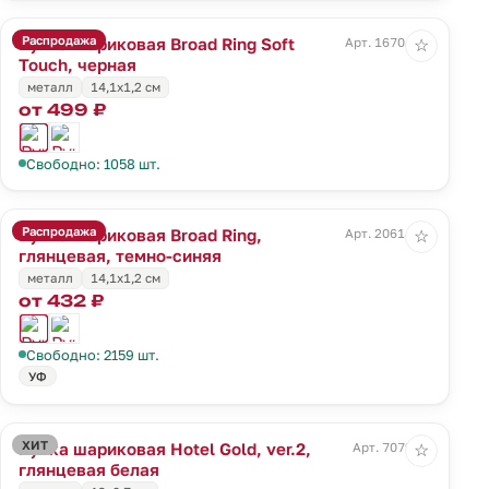
Распродажа
Ручка шариковая Broad Ring Soft
Арт. 16704.30
☆
Touch, черная
металл
14,1x1,2 см
от 499 ₽
Свободно: 1058 шт.
Распродажа
Ручка шариковая Broad Ring,
Арт. 20614.40
☆
глянцевая, темно-синяя
металл
14,1x1,2 см
от 432 ₽
Свободно: 2159 шт.
УФ
ХИТ
Ручка шариковая Hotel Gold, ver.2,
Арт. 7079.60
☆
глянцевая белая