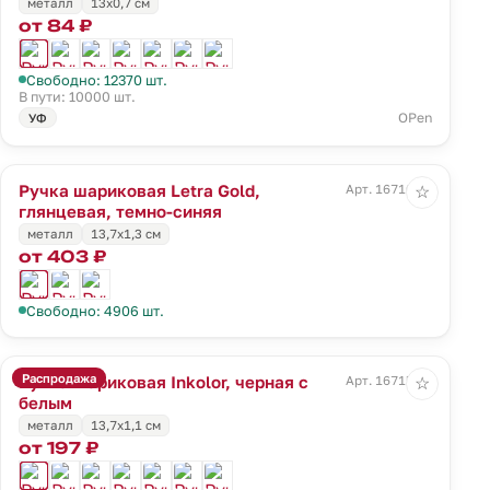
металл
13х0,7 см
от 84 ₽
Свободно: 12370 шт.
В пути: 10000 шт.
OPen
УФ
Ручка шариковая Letra Gold,
Арт. 16710.40
☆
глянцевая, темно-синяя
металл
13,7х1,3 см
от 403 ₽
Свободно: 4906 шт.
Распродажа
Ручка шариковая Inkolor, черная с
Арт. 16715.60
☆
белым
металл
13,7х1,1 см
от 197 ₽