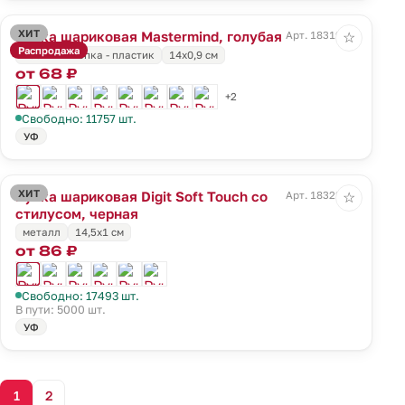
ХИТ
Ручка шариковая Mastermind, голубая
Арт. 18319.14
☆
Распродажа
носик и кнопка - пластик
14х0,9 см
от 68 ₽
+2
Свободно: 11757 шт.
УФ
ХИТ
Ручка шариковая Digit Soft Touch со
Арт. 18322.30
☆
стилусом, черная
металл
14,5х1 см
от 86 ₽
Свободно: 17493 шт.
В пути: 5000 шт.
УФ
1
2