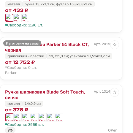
металл
ручка 13,7х1,1 см; футляр 16,8х3,8х3 см
от 433 ₽
Свободно: 1196 шт.
Изготовим на заказ
Ручка шариковая Parker 51 Black CT,
Арт. 20198.30
☆
черная
грипсекция - пластик
13,7х1,3 см; упаковка 17,5х4х8,2 см
от 12 752 ₽
Свободно: 0 шт.
Parker
Ручка шариковая Blade Soft Touch,
Арт. 13141.40
☆
синяя
металл
14х0,9 см
от 376 ₽
Свободно: 3969 шт.
OPen
УФ