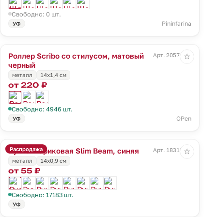
Свободно: 0 шт.
Pininfarina
УФ
Роллер Scribo со стилусом, матовый
Арт. 20571.33
☆
черный
металл
14х1,4 см
от 220 ₽
Свободно: 4946 шт.
OPen
УФ
Распродажа
Ручка шариковая Slim Beam, синяя
Арт. 18318.40
☆
металл
14х0,9 см
от 55 ₽
Свободно: 17183 шт.
УФ