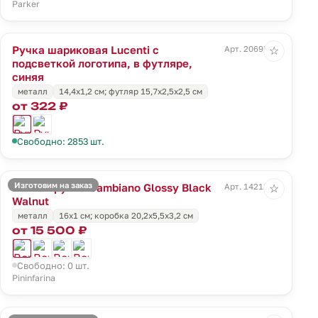
Parker
Ручка шариковая Lucenti с
Арт. 20695.40
☆
подсветкой логотипа, в футляре,
синяя
металл
14,4х1,2 см; футляр 15,7х2,5х2,5 см
от 322 ₽
Свободно: 2853 шт.
Изготовим на заказ
Вечная ручка Cambiano Glossy Black
Арт. 14218.35
☆
Walnut
металл
16x1 cм; коробка 20,2х5,5х3,2 см
от 15 500 ₽
Свободно: 0 шт.
Pininfarina