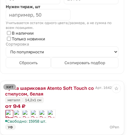
Нужен тираж, шт
Учитывается остаток одного цвета/размера, а не сумма по
всем позициям.
В наличии
Только новинки
Сортировка
Сбросить
Скопировать подбор
ХИТ
Ручка шариковая Atento Soft Touch со
Арт. 16428.60
☆
стилусом, белая
металл
14,2х1 см
от 94 ₽
Свободно: 15958 шт.
OPen
УФ