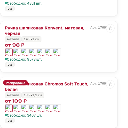
Свободно: 4351 шт.
УФ
Ручка шариковая Konvent, матовая,
Арт. 17693.30
☆
черная
металл
14,3х1 см
от 98 ₽
Свободно: 9573 шт.
УФ
Распродажа
Ручка шариковая Chromos Soft Touch,
Арт. 17694.60
☆
белая
металл
13,9х1,1 см
от 109 ₽
Свободно: 3407 шт.
УФ