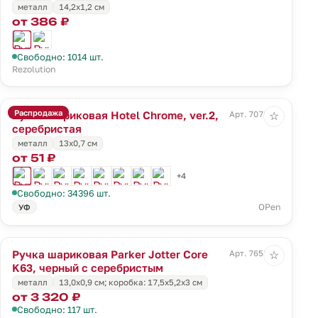
металл
14,2х1,2 см
от 386 ₽
Свободно: 1014 шт.
Rezolution
Распродажа
Ручка шариковая Hotel Chrome, ver.2,
Арт. 7078.10
☆
серебристая
металл
13х0,7 см
от 51 ₽
+4
Свободно: 34396 шт.
OPen
УФ
Ручка шариковая Parker Jotter Core
Арт. 7658.30
☆
K63, черный с серебристым
металл
13,0х0,9 см; коробка: 17,5х5,2х3 см
от 3 320 ₽
Свободно: 117 шт.