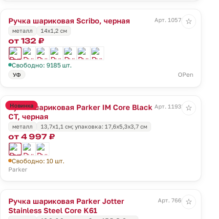
Ручка шариковая Scribo, черная
Арт. 10571.30
☆
металл
14х1,2 см
от 132 ₽
Свободно: 9185 шт.
OPen
УФ
Новинка
Ручка шариковая Parker IM Core Black
Арт. 11933.10
☆
CT, черная
металл
13,7x1,1 см; упаковка: 17,6x5,3x3,7 см
от 4 997 ₽
Свободно: 10 шт.
Parker
Ручка шариковая Parker Jotter
Арт. 7660.10
☆
Stainless Steel Core K61