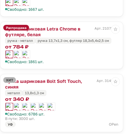
Свободно: 1667 шт.
Распродажа
Ручка шариковая Letra Chrome в
Арт. 21075.60
☆
футляре, белая
ручка - металл
ручка 13,7х1,3 см, футляр 18,3х5,4х2,5 см
от 784 ₽
Свободно: 1861 шт.
ХИТ
Ручка шариковая Bolt Soft Touch,
Арт. 3140.40
☆
синяя
металл
13,8х1,3 см
от 340 ₽
Свободно: 6786 шт.
В пути: 3000 шт.
OPen
УФ