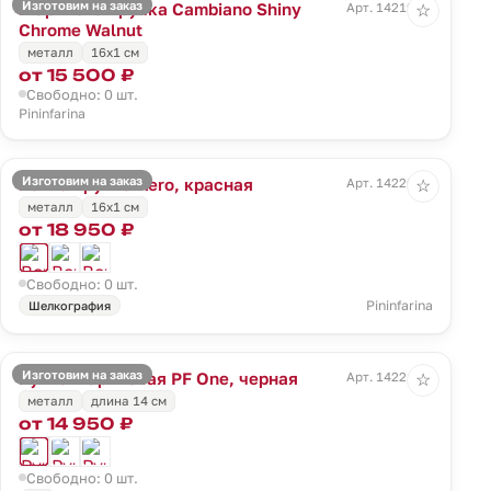
Изготовим на заказ
Шариковая ручка Cambiano Shiny
Арт. 14219.10
☆
Chrome Walnut
металл
16x1 cм
от 15 500 ₽
Свободно: 0 шт.
Pininfarina
Изготовим на заказ
Вечная ручка Aero, красная
Арт. 14220.50
☆
металл
16x1 cм
от 18 950 ₽
Свободно: 0 шт.
Pininfarina
Шелкография
Изготовим на заказ
Ручка шариковая PF One, черная
Арт. 14221.30
☆
металл
длина 14 см
от 14 950 ₽
Свободно: 0 шт.