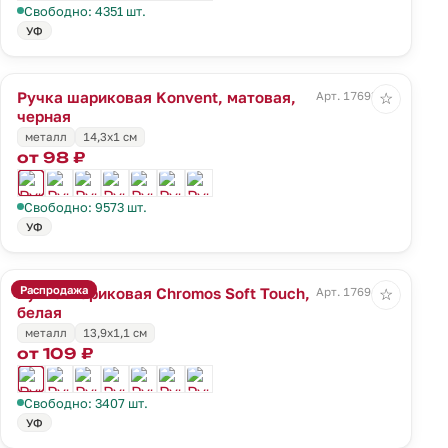
Свободно: 4351 шт.
УФ
Ручка шариковая Konvent, матовая,
Арт. 17693.30
☆
черная
металл
14,3х1 см
от 98 ₽
Свободно: 9573 шт.
УФ
Распродажа
Ручка шариковая Chromos Soft Touch,
Арт. 17694.60
☆
белая
металл
13,9х1,1 см
от 109 ₽
Свободно: 3407 шт.
УФ