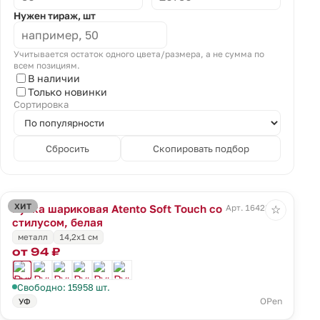
Нужен тираж, шт
Учитывается остаток одного цвета/размера, а не сумма по
всем позициям.
В наличии
Только новинки
Сортировка
Сбросить
Скопировать подбор
ХИТ
Ручка шариковая Atento Soft Touch со
Арт. 16428.60
☆
стилусом, белая
металл
14,2х1 см
от 94 ₽
Свободно: 15958 шт.
OPen
УФ