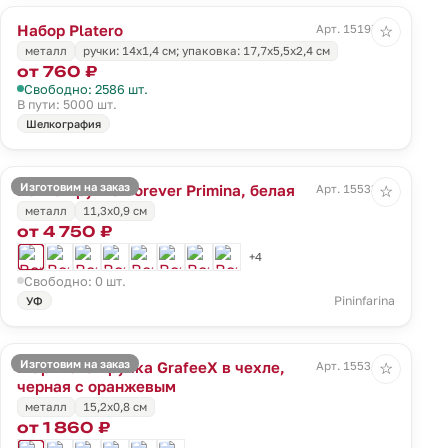
Набор Platero
Арт. 15197.00
☆
металл
ручки: 14х1,4 см; упаковка: 17,7х5,5х2,4 см
от 760 ₽
Свободно: 2586 шт.
В пути: 5000 шт.
Шелкография
Изготовим на заказ
Вечная ручка Forever Primina, белая
Арт. 15533.60
☆
металл
11,3x0,9 см
от 4 750 ₽
+4
Свободно: 0 шт.
Pininfarina
УФ
Изготовим на заказ
Шариковая ручка GrafeeX в чехле,
Арт. 15534.20
☆
черная с оранжевым
металл
15,2x0,8 см
от 1 860 ₽