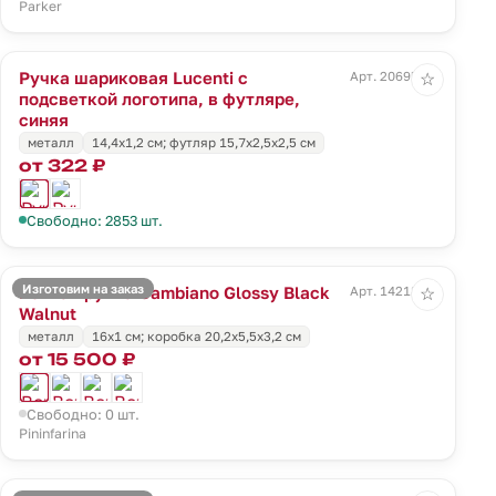
Parker
Ручка шариковая Lucenti с
Арт. 20695.40
☆
подсветкой логотипа, в футляре,
синяя
металл
14,4х1,2 см; футляр 15,7х2,5х2,5 см
от 322 ₽
Свободно: 2853 шт.
Изготовим на заказ
Вечная ручка Cambiano Glossy Black
Арт. 14218.35
☆
Walnut
металл
16x1 cм; коробка 20,2х5,5х3,2 см
от 15 500 ₽
Свободно: 0 шт.
Pininfarina