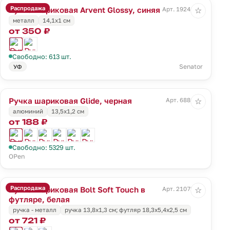
Распродажа
Ручка шариковая Arvent Glossy, синяя
Арт. 19241.40
☆
металл
14,1х1 см
от 350 ₽
Свободно: 613 шт.
Senator
УФ
Ручка шариковая Glide, черная
Арт. 6886.30
☆
алюминий
13,5х1,2 см
от 188 ₽
Свободно: 5329 шт.
OPen
Распродажа
Ручка шариковая Bolt Soft Touch в
Арт. 21072.60
☆
футляре, белая
ручка - металл
ручка 13,8х1,3 см; футляр 18,3х5,4х2,5 см
от 721 ₽