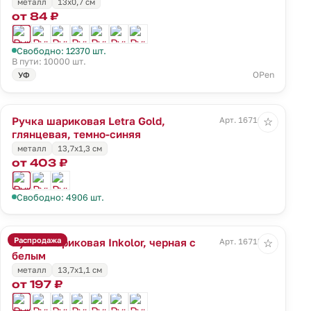
металл
13х0,7 см
от 84 ₽
Свободно: 12370 шт.
В пути: 10000 шт.
OPen
УФ
Ручка шариковая Letra Gold,
Арт. 16710.40
☆
глянцевая, темно-синяя
металл
13,7х1,3 см
от 403 ₽
Свободно: 4906 шт.
Распродажа
Ручка шариковая Inkolor, черная с
Арт. 16715.60
☆
белым
металл
13,7х1,1 см
от 197 ₽