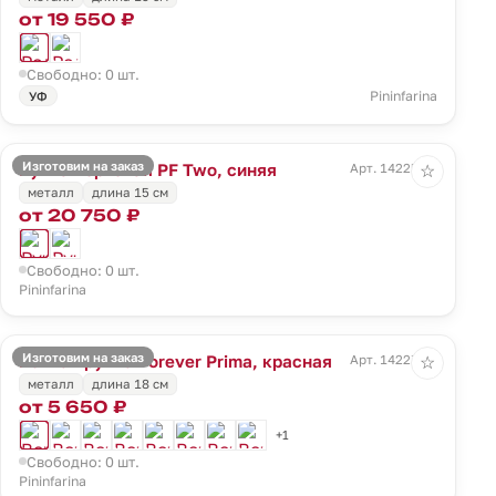
от 19 550 ₽
Свободно: 0 шт.
Pininfarina
УФ
Изготовим на заказ
Ручка перьевая PF Two, синяя
Арт. 14225.40
☆
металл
длина 15 см
от 20 750 ₽
Свободно: 0 шт.
Pininfarina
Изготовим на заказ
Вечная ручка Forever Prima, красная
Арт. 14227.50
☆
металл
длина 18 см
от 5 650 ₽
+1
Свободно: 0 шт.
Pininfarina