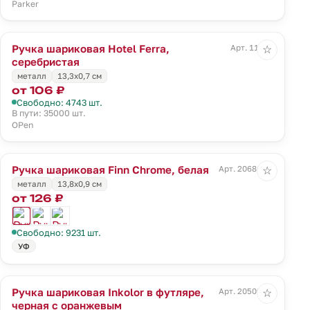
Parker
Ручка шариковая Hotel Ferra,
Арт. 11231
☆
серебристая
металл
13,3х0,7 см
от 106 ₽
Свободно: 4743 шт.
В пути: 35000 шт.
OPen
Ручка шариковая Finn Chrome, белая
Арт. 20686.60
☆
металл
13,8х0,9 см
от 126 ₽
Свободно: 9231 шт.
УФ
Ручка шариковая Inkolor в футляре,
Арт. 20509.20
☆
черная с оранжевым