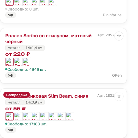
Свободно: 0 шт.
Pininfarina
УФ
Роллер Scribo со стилусом, матовый
Арт. 20571.33
☆
черный
металл
14х1,4 см
от 220 ₽
Свободно: 4946 шт.
OPen
УФ
Распродажа
Ручка шариковая Slim Beam, синяя
Арт. 18318.40
☆
металл
14х0,9 см
от 55 ₽
Свободно: 17183 шт.
УФ