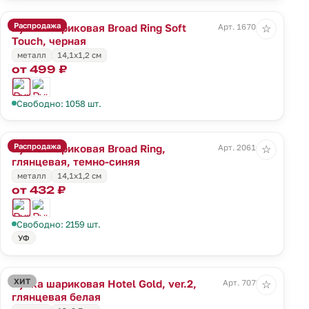
Распродажа
Ручка шариковая Broad Ring Soft
Арт. 16704.30
☆
Touch, черная
металл
14,1x1,2 см
от 499 ₽
Свободно: 1058 шт.
Распродажа
Ручка шариковая Broad Ring,
Арт. 20614.40
☆
глянцевая, темно-синяя
металл
14,1x1,2 см
от 432 ₽
Свободно: 2159 шт.
УФ
ХИТ
Ручка шариковая Hotel Gold, ver.2,
Арт. 7079.60
☆
глянцевая белая