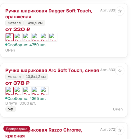
Ручка шариковая Dagger Soft Touch,
Арт. 3331.20
☆
оранжевая
металл
14х0,9 см
от 220 ₽
Свободно: 4750 шт.
OPen
Ручка шариковая Arc Soft Touch, синяя
Арт. 3332.40
☆
металл
13,8х1,2 см
от 378 ₽
Свободно: 4365 шт.
В пути: 3000 шт.
OPen
УФ
Распродажа
Ручка шариковая Razzo Chrome,
Арт. 5728.50
☆
красная