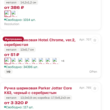
металл
14,2х1,2 см
от 386 ₽
Свободно: 1014 шт.
Rezolution
Распродажа
Ручка шариковая Hotel Chrome, ver.2,
Арт. 7078.10
☆
серебристая
металл
13х0,7 см
от 51 ₽
+4
Свободно: 34396 шт.
OPen
УФ
Ручка шариковая Parker Jotter Core
Арт. 7658.30
☆
K63, черный с серебристым
металл
13,0х0,9 см; коробка: 17,5х5,2х3 см
от 3 320 ₽
Свободно: 117 шт.