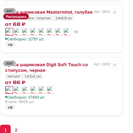
ХИТ
Ручка шариковая Mastermind, голубая
Арт. 18319.14
☆
Распродажа
носик и кнопка - пластик
14х0,9 см
от 68 ₽
+2
Свободно: 11757 шт.
УФ
ХИТ
Ручка шариковая Digit Soft Touch со
Арт. 18322.30
☆
стилусом, черная
металл
14,5х1 см
от 86 ₽
Свободно: 17493 шт.
В пути: 5000 шт.
УФ
1
2