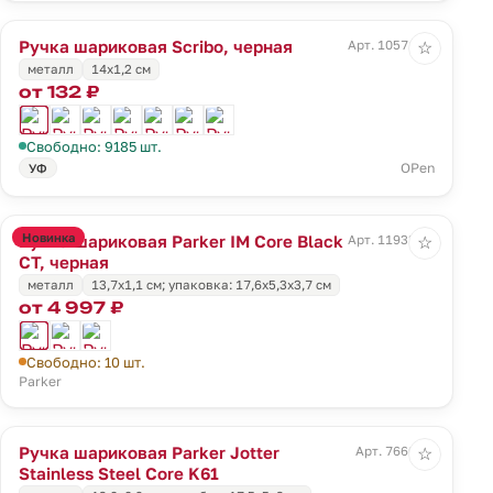
Ручка шариковая Scribo, черная
Арт. 10571.30
☆
металл
14х1,2 см
от 132 ₽
Свободно: 9185 шт.
OPen
УФ
Новинка
Ручка шариковая Parker IM Core Black
Арт. 11933.10
☆
CT, черная
металл
13,7x1,1 см; упаковка: 17,6x5,3x3,7 см
от 4 997 ₽
Свободно: 10 шт.
Parker
Ручка шариковая Parker Jotter
Арт. 7660.10
☆
Stainless Steel Core K61