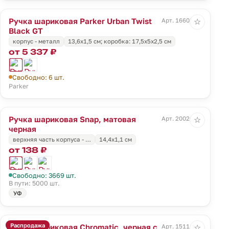
Ручка шариковая Parker Urban Twist
Арт. 16608.30
☆
Black GT
корпус - металл
13,6х1,5 см; коробка: 17,5х5х2,5 см
от 5 337 ₽
Свободно: 6 шт.
Parker
Ручка шариковая Snap, матовая
Арт. 20026.30
☆
черная
верхняя часть корпуса - …
14,4x1,1 см
от 138 ₽
Свободно: 3669 шт.
В пути: 5000 шт.
УФ
Распродажа
Ручка шариковая Chromatic, черная с
Арт. 15111.44
☆