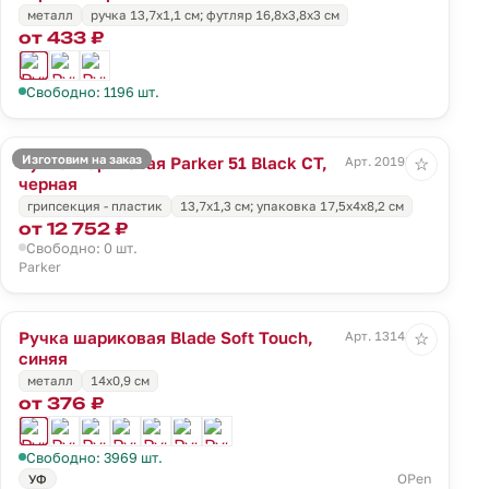
металл
ручка 13,7х1,1 см; футляр 16,8х3,8х3 см
от 433 ₽
Свободно: 1196 шт.
Изготовим на заказ
Ручка шариковая Parker 51 Black CT,
Арт. 20198.30
☆
черная
грипсекция - пластик
13,7х1,3 см; упаковка 17,5х4х8,2 см
от 12 752 ₽
Свободно: 0 шт.
Parker
Ручка шариковая Blade Soft Touch,
Арт. 13141.40
☆
синяя
металл
14х0,9 см
от 376 ₽
Свободно: 3969 шт.
OPen
УФ