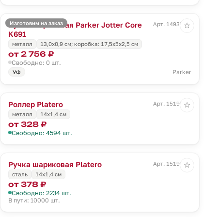
Изготовим на заказ
Ручка шариковая Parker Jotter Core
Арт. 14933.00
☆
K691
металл
13,0х0,9 см; коробка: 17,5х5х2,5 см
от 2 756 ₽
Свободно: 0 шт.
Parker
УФ
Роллер Platero
Арт. 15195.00
☆
металл
14х1,4 см
от 328 ₽
Свободно: 4594 шт.
Ручка шариковая Platero
Арт. 15196.00
☆
сталь
14х1,4 см
от 378 ₽
Свободно: 2234 шт.
В пути: 10000 шт.