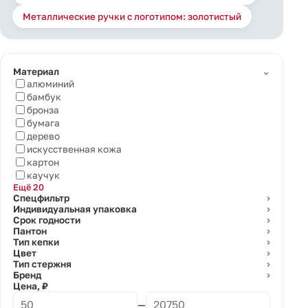
Металлические ручки с логотипом: золотистый
⌄
Материал
алюминий
бамбук
бронза
бумага
дерево
искусственная кожа
картон
каучук
Ещё 20
Спецфильтр
⌄
Индивидуальная упаковка
⌄
Срок годности
⌄
Пантон
⌄
Тип кепки
⌄
Цвет
⌄
Тип стержня
⌄
Бренд
⌄
Цена, ₽
—