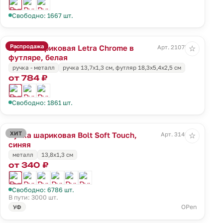
Свободно: 1667 шт.
Распродажа
Ручка шариковая Letra Chrome в
Арт. 21075.60
☆
футляре, белая
ручка - металл
ручка 13,7х1,3 см, футляр 18,3х5,4х2,5 см
от 784 ₽
Свободно: 1861 шт.
ХИТ
Ручка шариковая Bolt Soft Touch,
Арт. 3140.40
☆
синяя
металл
13,8х1,3 см
от 340 ₽
Свободно: 6786 шт.
В пути: 3000 шт.
OPen
УФ