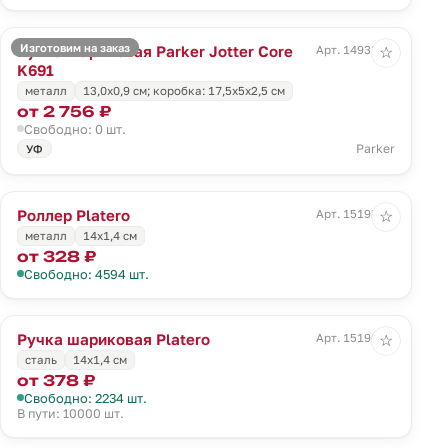
Изготовим на заказ
Ручка шариковая Parker Jotter Core
Арт. 14933.00
☆
K691
металл
13,0х0,9 см; коробка: 17,5х5х2,5 см
от 2 756 ₽
Свободно: 0 шт.
Parker
УФ
Роллер Platero
Арт. 15195.00
☆
металл
14х1,4 см
от 328 ₽
Свободно: 4594 шт.
Ручка шариковая Platero
Арт. 15196.00
☆
сталь
14х1,4 см
от 378 ₽
Свободно: 2234 шт.
В пути: 10000 шт.