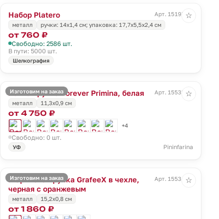
Набор Platero
Арт. 15197.00
☆
металл
ручки: 14х1,4 см; упаковка: 17,7х5,5х2,4 см
от 760 ₽
Свободно: 2586 шт.
В пути: 5000 шт.
Шелкография
Изготовим на заказ
Вечная ручка Forever Primina, белая
Арт. 15533.60
☆
металл
11,3x0,9 см
от 4 750 ₽
+4
Свободно: 0 шт.
Pininfarina
УФ
Изготовим на заказ
Шариковая ручка GrafeeX в чехле,
Арт. 15534.20
☆
черная с оранжевым
металл
15,2x0,8 см
от 1 860 ₽