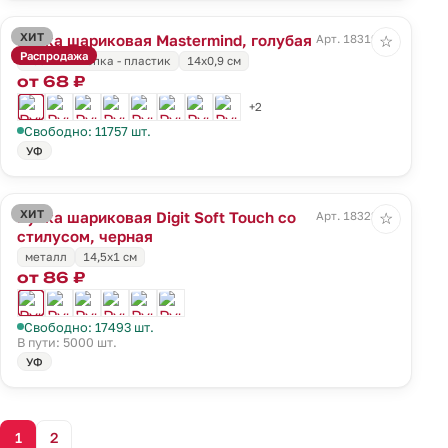
ХИТ
Ручка шариковая Mastermind, голубая
Арт. 18319.14
☆
Распродажа
носик и кнопка - пластик
14х0,9 см
от 68 ₽
+2
Свободно: 11757 шт.
УФ
ХИТ
Ручка шариковая Digit Soft Touch со
Арт. 18322.30
☆
стилусом, черная
металл
14,5х1 см
от 86 ₽
Свободно: 17493 шт.
В пути: 5000 шт.
УФ
1
2