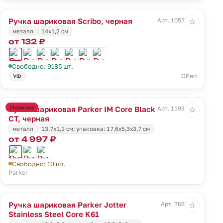
Ручка шариковая Scribo, черная
Арт. 10571.30
☆
металл
14х1,2 см
от 132 ₽
Свободно: 9185 шт.
OPen
УФ
Новинка
Ручка шариковая Parker IM Core Black
Арт. 11933.10
☆
CT, черная
металл
13,7x1,1 см; упаковка: 17,6x5,3x3,7 см
от 4 997 ₽
Свободно: 10 шт.
Parker
Ручка шариковая Parker Jotter
Арт. 7660.10
☆
Stainless Steel Core K61