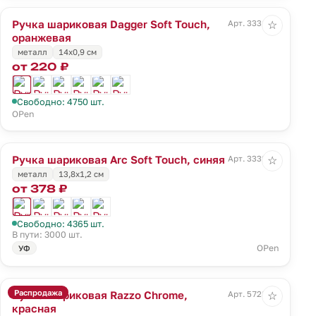
Ручка шариковая Dagger Soft Touch,
Арт. 3331.20
☆
оранжевая
металл
14х0,9 см
от 220 ₽
Свободно: 4750 шт.
OPen
Ручка шариковая Arc Soft Touch, синяя
Арт. 3332.40
☆
металл
13,8х1,2 см
от 378 ₽
Свободно: 4365 шт.
В пути: 3000 шт.
OPen
УФ
Распродажа
Ручка шариковая Razzo Chrome,
Арт. 5728.50
☆
красная