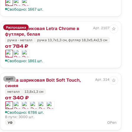
Свободно: 1667 шт.
Распродажа
Ручка шариковая Letra Chrome в
Арт. 21075.60
☆
футляре, белая
ручка - металл
ручка 13,7х1,3 см, футляр 18,3х5,4х2,5 см
от 784 ₽
Свободно: 1861 шт.
ХИТ
Ручка шариковая Bolt Soft Touch,
Арт. 3140.40
☆
синяя
металл
13,8х1,3 см
от 340 ₽
Свободно: 6786 шт.
В пути: 3000 шт.
OPen
УФ