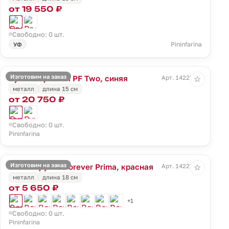
от 19 550 ₽
Свободно: 0 шт.
Pininfarina
УФ
Изготовим на заказ
Ручка перьевая PF Two, синяя
Арт. 14225.40
☆
металл
длина 15 см
от 20 750 ₽
Свободно: 0 шт.
Pininfarina
Изготовим на заказ
Вечная ручка Forever Prima, красная
Арт. 14227.50
☆
металл
длина 18 см
от 5 650 ₽
+1
Свободно: 0 шт.
Pininfarina