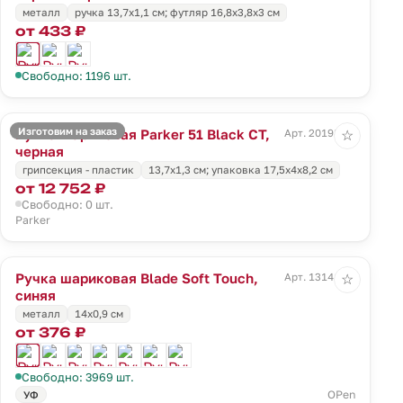
металл
ручка 13,7х1,1 см; футляр 16,8х3,8х3 см
от 433 ₽
Свободно: 1196 шт.
Изготовим на заказ
Ручка шариковая Parker 51 Black CT,
Арт. 20198.30
☆
черная
грипсекция - пластик
13,7х1,3 см; упаковка 17,5х4х8,2 см
от 12 752 ₽
Свободно: 0 шт.
Parker
Ручка шариковая Blade Soft Touch,
Арт. 13141.40
☆
синяя
металл
14х0,9 см
от 376 ₽
Свободно: 3969 шт.
OPen
УФ