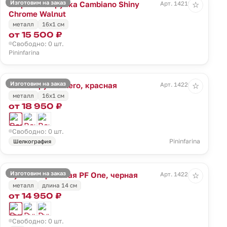
Изготовим на заказ
Шариковая ручка Cambiano Shiny
Арт. 14219.10
☆
Chrome Walnut
металл
16x1 cм
от 15 500 ₽
Свободно: 0 шт.
Pininfarina
Изготовим на заказ
Вечная ручка Aero, красная
Арт. 14220.50
☆
металл
16x1 cм
от 18 950 ₽
Свободно: 0 шт.
Pininfarina
Шелкография
Изготовим на заказ
Ручка шариковая PF One, черная
Арт. 14221.30
☆
металл
длина 14 см
от 14 950 ₽
Свободно: 0 шт.