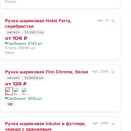
Parker
Ручка шариковая Hotel Ferra,
Арт. 11231
☆
серебристая
металл
13,3х0,7 см
от 106 ₽
Свободно: 4743 шт.
В пути: 35000 шт.
OPen
Ручка шариковая Finn Chrome, белая
Арт. 20686.60
☆
металл
13,8х0,9 см
от 126 ₽
Свободно: 9231 шт.
УФ
Ручка шариковая Inkolor в футляре,
Арт. 20509.20
☆
черная с оранжевым