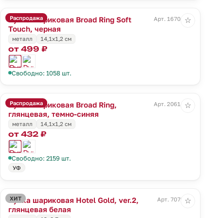
Распродажа
Ручка шариковая Broad Ring Soft
Арт. 16704.30
☆
Touch, черная
металл
14,1x1,2 см
от 499 ₽
Свободно: 1058 шт.
Распродажа
Ручка шариковая Broad Ring,
Арт. 20614.40
☆
глянцевая, темно-синяя
металл
14,1x1,2 см
от 432 ₽
Свободно: 2159 шт.
УФ
ХИТ
Ручка шариковая Hotel Gold, ver.2,
Арт. 7079.60
☆
глянцевая белая