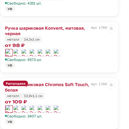
Свободно: 4351 шт.
УФ
Ручка шариковая Konvent, матовая,
Арт. 17693.30
☆
черная
металл
14,3х1 см
от 98 ₽
Свободно: 9573 шт.
УФ
Распродажа
Ручка шариковая Chromos Soft Touch,
Арт. 17694.60
☆
белая
металл
13,9х1,1 см
от 109 ₽
Свободно: 3407 шт.
УФ