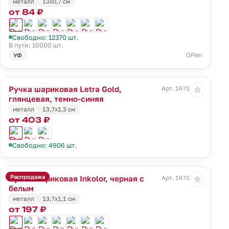
металл
13х0,7 см
от 84 ₽
Свободно: 12370 шт.
В пути: 10000 шт.
OPen
УФ
Ручка шариковая Letra Gold,
Арт. 16710.40
☆
глянцевая, темно-синяя
металл
13,7х1,3 см
от 403 ₽
Свободно: 4906 шт.
Распродажа
Ручка шариковая Inkolor, черная с
Арт. 16715.60
☆
белым
металл
13,7х1,1 см
от 197 ₽