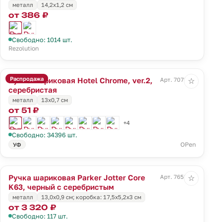
металл
14,2х1,2 см
от 386 ₽
Свободно: 1014 шт.
Rezolution
Распродажа
Ручка шариковая Hotel Chrome, ver.2,
Арт. 7078.10
☆
серебристая
металл
13х0,7 см
от 51 ₽
+4
Свободно: 34396 шт.
OPen
УФ
Ручка шариковая Parker Jotter Core
Арт. 7658.30
☆
K63, черный с серебристым
металл
13,0х0,9 см; коробка: 17,5х5,2х3 см
от 3 320 ₽
Свободно: 117 шт.