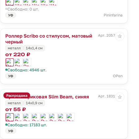
Свободно: 0 шт.
Pininfarina
УФ
Роллер Scribo со стилусом, матовый
Арт. 20571.33
☆
черный
металл
14х1,4 см
от 220 ₽
Свободно: 4946 шт.
OPen
УФ
Распродажа
Ручка шариковая Slim Beam, синяя
Арт. 18318.40
☆
металл
14х0,9 см
от 55 ₽
Свободно: 17183 шт.
УФ