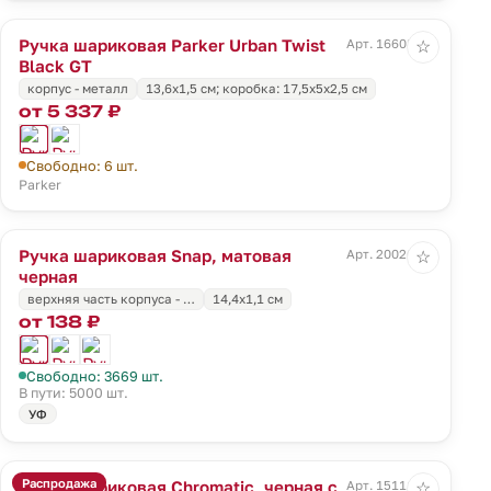
Ручка шариковая Parker Urban Twist
Арт. 16608.30
☆
Black GT
корпус - металл
13,6х1,5 см; коробка: 17,5х5х2,5 см
от 5 337 ₽
Свободно: 6 шт.
Parker
Ручка шариковая Snap, матовая
Арт. 20026.30
☆
черная
верхняя часть корпуса - …
14,4x1,1 см
от 138 ₽
Свободно: 3669 шт.
В пути: 5000 шт.
УФ
Распродажа
Ручка шариковая Chromatic, черная с
Арт. 15111.44
☆