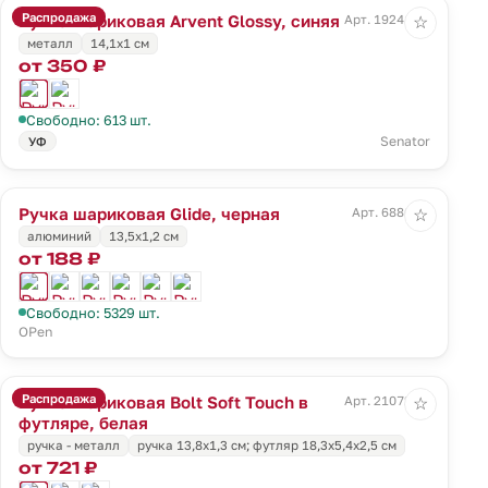
Распродажа
Ручка шариковая Arvent Glossy, синяя
Арт. 19241.40
☆
металл
14,1х1 см
от 350 ₽
Свободно: 613 шт.
Senator
УФ
Ручка шариковая Glide, черная
Арт. 6886.30
☆
алюминий
13,5х1,2 см
от 188 ₽
Свободно: 5329 шт.
OPen
Распродажа
Ручка шариковая Bolt Soft Touch в
Арт. 21072.60
☆
футляре, белая
ручка - металл
ручка 13,8х1,3 см; футляр 18,3х5,4х2,5 см
от 721 ₽