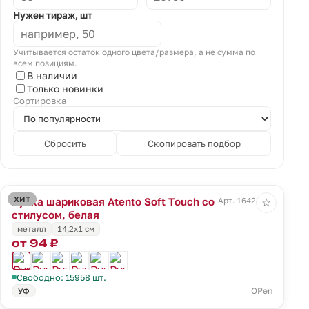
Нужен тираж, шт
Учитывается остаток одного цвета/размера, а не сумма по
всем позициям.
В наличии
Только новинки
Сортировка
Сбросить
Скопировать подбор
ХИТ
Ручка шариковая Atento Soft Touch со
Арт. 16428.60
☆
стилусом, белая
металл
14,2х1 см
от 94 ₽
Свободно: 15958 шт.
OPen
УФ