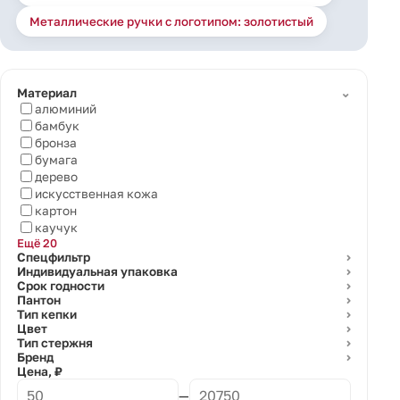
Металлические ручки с логотипом: золотистый
⌄
Материал
алюминий
бамбук
бронза
бумага
дерево
искусственная кожа
картон
каучук
Ещё 20
Спецфильтр
⌄
Индивидуальная упаковка
⌄
Срок годности
⌄
Пантон
⌄
Тип кепки
⌄
Цвет
⌄
Тип стержня
⌄
Бренд
⌄
Цена, ₽
—