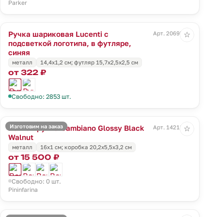
Parker
Ручка шариковая Lucenti с
Арт. 20695.40
☆
подсветкой логотипа, в футляре,
синяя
металл
14,4х1,2 см; футляр 15,7х2,5х2,5 см
от 322 ₽
Свободно: 2853 шт.
Изготовим на заказ
Вечная ручка Cambiano Glossy Black
Арт. 14218.35
☆
Walnut
металл
16x1 cм; коробка 20,2х5,5х3,2 см
от 15 500 ₽
Свободно: 0 шт.
Pininfarina