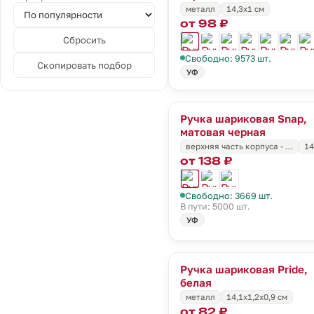
металл
14,3х1 см
от 98 ₽
Сбросить
Свободно: 9573 шт.
Скопировать подбор
УФ
Ручка шариковая Snap,
матовая черная
верхняя часть корпуса - …
14
от 138 ₽
Свободно: 3669 шт.
В пути: 5000 шт.
УФ
Ручка шариковая Pride,
белая
металл
14,1х1,2х0,9 см
от 82 ₽