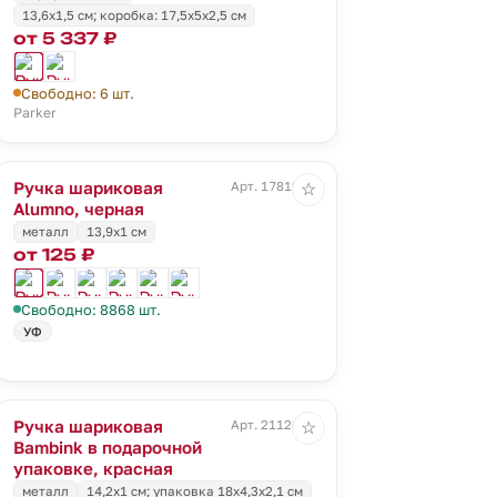
13,6х1,5 см; коробка: 17,5х5х2,5 см
от 5 337 ₽
Свободно: 6 шт.
Parker
Ручка шариковая
Арт. 17819.30
☆
Alumno, черная
металл
13,9х1 см
от 125 ₽
Свободно: 8868 шт.
УФ
Ручка шариковая
Арт. 21126.50
☆
Bambink в подарочной
упаковке, красная
металл
14,2х1 см; упаковка 18х4,3х2,1 см