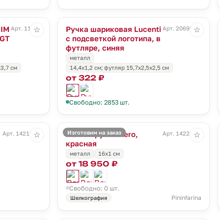
 IM
Ручка шариковая Lucenti
Арт. 11930
Арт. 20695.40
☆
☆
 GT
с подсветкой логотипа, в
футляре, синяя
металл
x3,7 см
14,4х1,2 см; футляр 15,7х2,5х2,5 см
от 322 ₽
Свободно: 2853 шт.
Изготовим на заказ
Вечная ручка Aero,
Арт. 14219.10
Арт. 14220.50
☆
☆
красная
металл
16x1 cм
от 18 950 ₽
Свободно: 0 шт.
Pininfarina
Шелкография