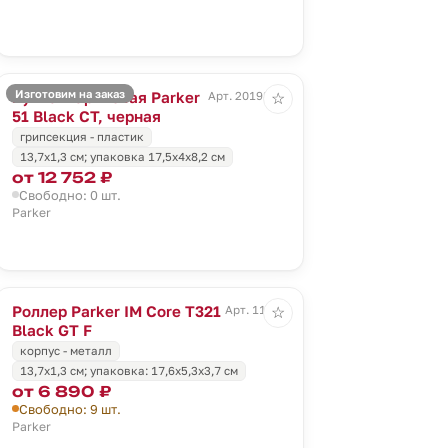
Изготовим на заказ
Ручка шариковая Parker
Арт. 20198.30
☆
51 Black CT, черная
грипсекция - пластик
13,7х1,3 см; упаковка 17,5х4х8,2 см
от 12 752 ₽
Свободно: 0 шт.
Parker
Роллер Parker IM Core T321
Арт. 11929
☆
Black GT F
корпус - металл
13,7x1,3 см; упаковка: 17,6x5,3x3,7 см
от 6 890 ₽
Свободно: 9 шт.
Parker