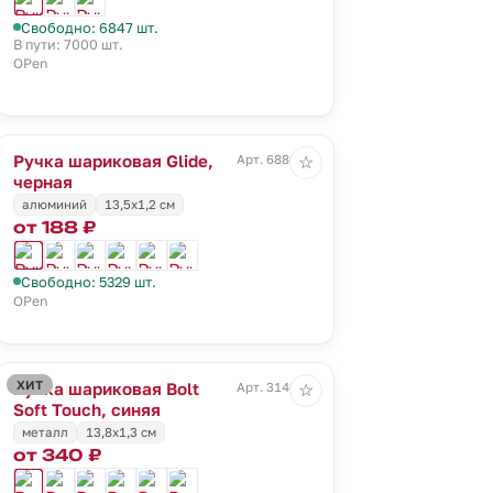
Свободно: 6847 шт.
В пути: 7000 шт.
OPen
Ручка шариковая Glide,
Арт. 6886.30
☆
черная
алюминий
13,5х1,2 см
от 188 ₽
Свободно: 5329 шт.
OPen
ХИТ
Ручка шариковая Bolt
Арт. 3140.40
☆
Soft Touch, синяя
металл
13,8х1,3 см
от 340 ₽