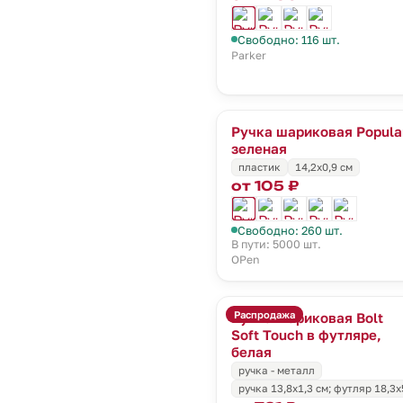
Свободно: 116 шт.
Parker
Ручка шариковая Popular
зеленая
пластик
14,2х0,9 см
от 105 ₽
Свободно: 260 шт.
В пути: 5000 шт.
OPen
Распродажа
Ручка шариковая Bolt
Soft Touch в футляре,
белая
ручка - металл
ручка 13,8х1,3 см; футляр 18,3х