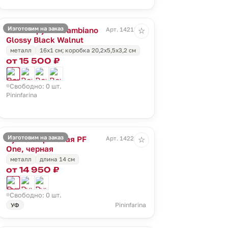
Изготовим на заказ
Вечная ручка Cambiano
Арт. 14218.35
☆
Glossy Black Walnut
металл
16x1 cм; коробка 20,2х5,5х3,2 см
от 15 500 ₽
Свободно: 0 шт.
Pininfarina
Изготовим на заказ
Ручка шариковая PF
Арт. 14221.30
☆
One, черная
металл
длина 14 см
от 14 950 ₽
Свободно: 0 шт.
Pininfarina
УФ