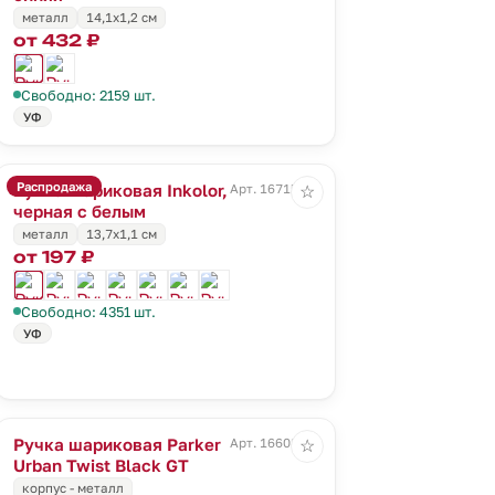
металл
14,1x1,2 см
от 432 ₽
Свободно: 2159 шт.
УФ
Распродажа
Ручка шариковая Inkolor,
Арт. 16715.60
☆
черная с белым
металл
13,7х1,1 см
от 197 ₽
Свободно: 4351 шт.
УФ
Ручка шариковая Parker
Арт. 16608.30
☆
Urban Twist Black GT
корпус - металл