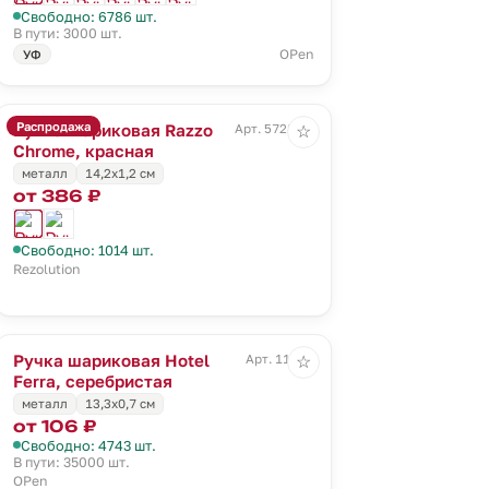
Свободно: 6786 шт.
В пути: 3000 шт.
OPen
УФ
Распродажа
Ручка шариковая Razzo
Арт. 5728.50
☆
Chrome, красная
металл
14,2х1,2 см
от 386 ₽
Свободно: 1014 шт.
Rezolution
Ручка шариковая Hotel
Арт. 11231
☆
Ferra, серебристая
металл
13,3х0,7 см
от 106 ₽
Свободно: 4743 шт.
В пути: 35000 шт.
OPen