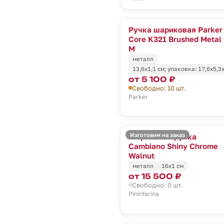
Ручка шариковая Parker
Core K321 Brushed Metal
M
металл
13,6x1,1 см; упаковка: 17,6x5,3
от 5 100 ₽
Свободно: 10 шт.
Parker
Изготовим на заказ
Шариковая ручка
Cambiano Shiny Chrome
Walnut
металл
16x1 cм
от 15 500 ₽
Свободно: 0 шт.
Pininfarina