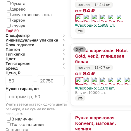
бумага
металл
14,2х1 см
дерево
от 94 ₽
искусственная кожа
картон
Свободно: 15958 шт.
каучук
Ещё 20
УФ
Спецфильтр
⌄
Индивидуальная упаковка
⌄
Срок годности
⌄
Пантон
ХИТ
Ручка шариковая Hotel
⌄
Тип кепки
⌄
Gold, ver.2, глянцевая
Цвет
⌄
белая
Тип стержня
⌄
металл
13х0,7 см
Бренд
⌄
Цена, ₽
от 84 ₽
—
Свободно: 12370 шт.
Нужен тираж, шт
В пути: 10000 шт.
УФ
Учитывается остаток одного цвета/
размера, а не сумма по всем
позициям.
Ручка шариковая
В наличии
Konvent, матовая,
Только новинки
черная
Сортировка