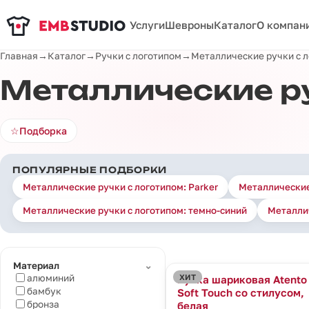
Услуги
Шевроны
Каталог
О компан
Главная
→
Каталог
→
Ручки с логотипом
→
Металлические ручки с 
Металлические ру
☆
Подборка
ПОПУЛЯРНЫЕ ПОДБОРКИ
Металлические ручки с логотипом: Parker
Металлические 
Металлические ручки с логотипом: темно-синий
Металлич
⌄
Материал
ХИТ
алюминий
Ручка шариковая Atento
бамбук
Soft Touch со стилусом,
бронза
белая