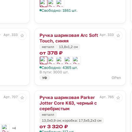
Свободно: 1861 шт.
r
Ручка шариковая Arc Soft
Арт. 3331.20
Арт. 3332.40
☆
☆
Touch, синяя
металл
13,8х1,2 см
от 378 ₽
Свободно: 4365 шт.
В пути: 3000 шт.
OPen
УФ
Ручка шариковая Parker
Арт. 7078.10
Арт. 7658.30
☆
☆
Jotter Core K63, черный с
серебристым
металл
13,0х0,9 см; коробка: 17,5х5,2х3 см
от 3 320 ₽
+4
Свободно: 117 шт.