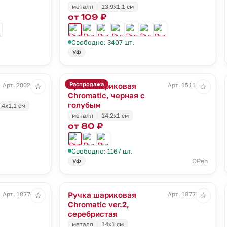
металл
13,9х1,1 см
от 109 ₽
Свободно: 3407 шт.
УФ
Распродажа
Ручка шариковая
Арт. 20026.30
Арт. 15111.44
☆
☆
Chromatic, черная с
голубым
,4x1,1 см
металл
14,2х1 см
от 80 ₽
Свободно: 1167 шт.
OPen
УФ
Ручка шариковая
Арт. 18776.60
Арт. 18777.11
☆
☆
Chromatic ver.2,
серебристая
металл
14х1 см