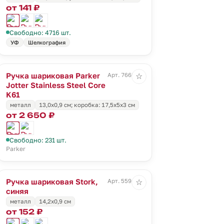
от 141 ₽
Свободно: 4716 шт.
УФ
Шелкография
Ручка шариковая Parker
Арт. 7660.10
☆
Jotter Stainless Steel Core
K61
металл
13,0х0,9 см; коробка: 17,5х5х3 см
от 2 650 ₽
Свободно: 231 шт.
Parker
Ручка шариковая Stork,
Арт. 5594.40
☆
синяя
металл
14,2х0,9 см
от 152 ₽