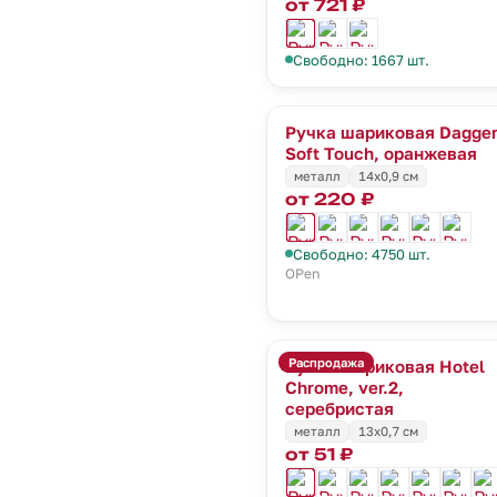
от 721 ₽
Свободно: 1667 шт.
Ручка шариковая Dagge
Soft Touch, оранжевая
металл
14х0,9 см
от 220 ₽
Свободно: 4750 шт.
OPen
Распродажа
Ручка шариковая Hotel
Chrome, ver.2,
серебристая
металл
13х0,7 см
от 51 ₽