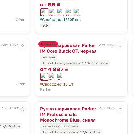
от 99 ₽
Свободно: 12905 шт.
OPen
УФ
Новинка
Ручка шариковая Parker
Арт. 10571.30
Арт. 11933.10
☆
☆
IM Core Black CT, черная
металл
13,7x1,1 см; упаковка: 17,6x5,3x3,7 см
от 4 997 ₽
OPen
Свободно: 10 шт.
Parker
Ручка шариковая Parker
Арт. 16606.30
Арт. 16621.40
☆
☆
IM Professionals
Monochrome Blue, синяя
 17,5х5х3 см
нержавеющая сталь
13,5х1,1 см; коробка: 17,5х5х3 см