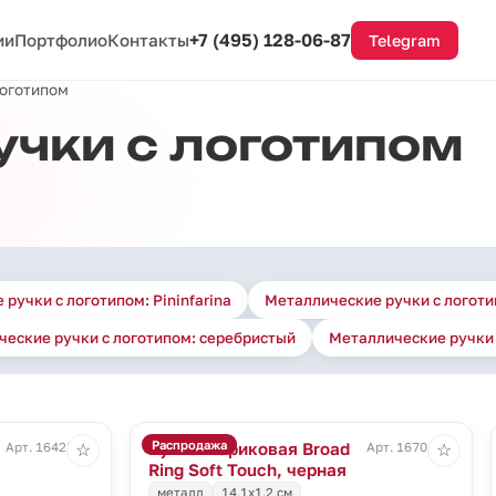
+7 (495) 128-06-87
ии
Портфолио
Контакты
Telegram
логотипом
чки с логотипом
ручки с логотипом: Pininfarina
Металлические ручки с логоти
еские ручки с логотипом: серебристый
Металлические ручки 
Распродажа
Ручка шариковая Broad
Арт. 16428.60
Арт. 16704.30
☆
☆
Ring Soft Touch, черная
металл
14,1x1,2 см