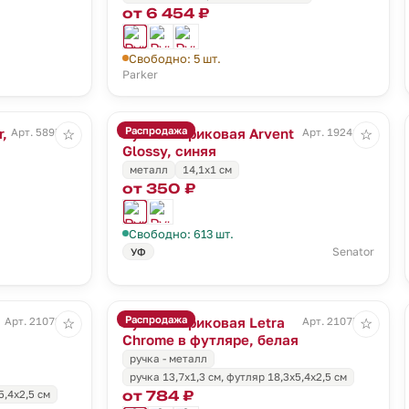
от 6 454 ₽
Свободно: 5 шт.
Parker
Распродажа
,
Ручка шариковая Arvent
Арт. 5895.90
Арт. 19241.40
☆
☆
Glossy, синяя
металл
14,1х1 см
от 350 ₽
Свободно: 613 шт.
Senator
УФ
Распродажа
Ручка шариковая Letra
Арт. 21072.60
Арт. 21075.60
☆
☆
Chrome в футляре, белая
ручка - металл
ручка 13,7х1,3 см, футляр 18,3х5,4х2,5 см
от 784 ₽
5,4х2,5 см