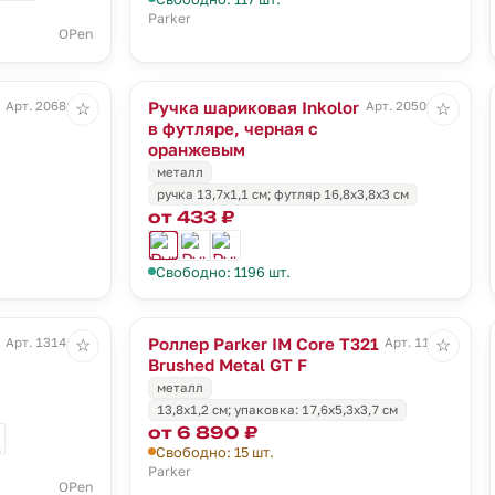
Parker
OPen
Ручка шариковая Inkolor
Арт. 20686.60
Арт. 20509.20
☆
☆
в футляре, черная с
оранжевым
металл
ручка 13,7х1,1 см; футляр 16,8х3,8х3 см
от 433 ₽
Свободно: 1196 шт.
Роллер Parker IM Core T321
Арт. 13141.40
Арт. 11928
☆
☆
Brushed Metal GT F
металл
13,8x1,2 см; упаковка: 17,6x5,3x3,7 см
от 6 890 ₽
Свободно: 15 шт.
Parker
OPen