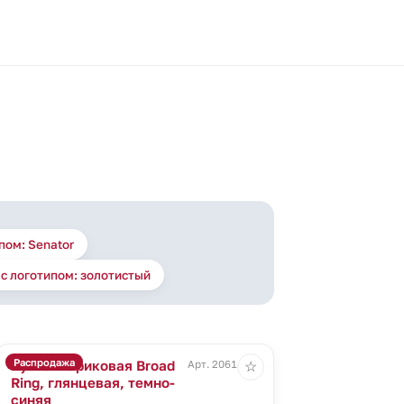
пом: Senator
с логотипом: золотистый
Распродажа
Ручка шариковая Broad
Арт. 20614.40
☆
Ring, глянцевая, темно-
синяя