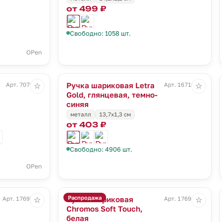
от 499 ₽
Свободно: 1058 шт.
OPen
Ручка шариковая Letra
Арт. 7079.60
Арт. 16710.40
☆
☆
Gold, глянцевая, темно-
синяя
металл
13,7х1,3 см
от 403 ₽
Свободно: 4906 шт.
OPen
Распродажа
Ручка шариковая
Арт. 17693.30
Арт. 17694.60
☆
☆
Chromos Soft Touch,
белая