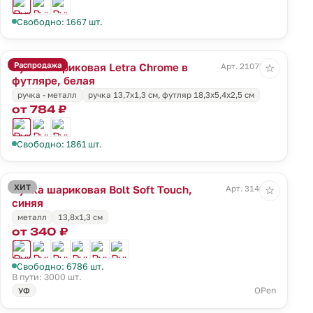
Свободно: 1667 шт.
Распродажа
Ручка шариковая Letra Chrome в
Арт. 21075.60
☆
футляре, белая
ручка - металл
ручка 13,7х1,3 см, футляр 18,3х5,4х2,5 см
от 784 ₽
Свободно: 1861 шт.
ХИТ
Ручка шариковая Bolt Soft Touch,
Арт. 3140.40
☆
синяя
металл
13,8х1,3 см
от 340 ₽
Свободно: 6786 шт.
В пути: 3000 шт.
OPen
УФ