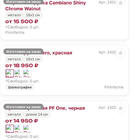
Изготовим на заказ
Шариковая ручка Cambiano Shiny
Арт. 14219.10
☆
Chrome Walnut
металл
16x1 cм
от 15 500 ₽
Свободно: 0 шт.
Pininfarina
Изготовим на заказ
Вечная ручка Aero, красная
Арт. 14220.50
☆
металл
16x1 cм
от 18 950 ₽
Свободно: 0 шт.
Pininfarina
Шелкография
Изготовим на заказ
Ручка шариковая PF One, черная
Арт. 14221.30
☆
металл
длина 14 см
от 14 950 ₽
Свободно: 0 шт.