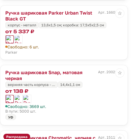
Ручка шариковая Parker Urban Twist
Арт. 16608.30
☆
Black GT
корпус - металл
13,6х1,5 см; коробка: 17,5х5х2,5 см
от 5 337 ₽
Свободно: 6 шт.
Parker
Ручка шариковая Snap, матовая
Арт. 20026.30
☆
черная
верхняя часть корпуса - …
14,4x1,1 см
от 138 ₽
Свободно: 3669 шт.
В пути: 5000 шт.
УФ
Распродажа
Ручка шариковая Chromatic, черная с
Арт. 15111.44
☆