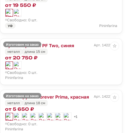
от 19 550 ₽
Свободно: 0 шт.
Pininfarina
УФ
Изготовим на заказ
Ручка перьевая PF Two, синяя
Арт. 14225.40
☆
металл
длина 15 см
от 20 750 ₽
Свободно: 0 шт.
Pininfarina
Изготовим на заказ
Вечная ручка Forever Prima, красная
Арт. 14227.50
☆
металл
длина 18 см
от 5 650 ₽
+1
Свободно: 0 шт.
Pininfarina