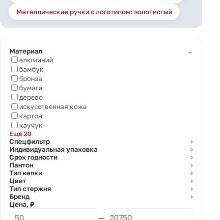
Металлические ручки с логотипом: золотистый
⌄
Материал
алюминий
бамбук
бронза
бумага
дерево
искусственная кожа
картон
каучук
Ещё 20
Спецфильтр
⌄
Индивидуальная упаковка
⌄
Срок годности
⌄
Пантон
⌄
Тип кепки
⌄
Цвет
⌄
Тип стержня
⌄
Бренд
⌄
Цена, ₽
—