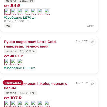
металл
13х0,7 см
от 84 ₽
Свободно: 12370 шт.
В пути: 10000 шт.
OPen
УФ
Ручка шариковая Letra Gold,
Арт. 16710.40
☆
глянцевая, темно-синяя
металл
13,7х1,3 см
от 403 ₽
Свободно: 4906 шт.
Распродажа
Ручка шариковая Inkolor, черная с
Арт. 16715.60
☆
белым
металл
13,7х1,1 см
от 197 ₽