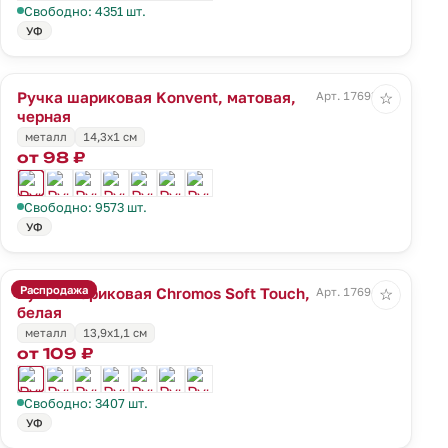
Свободно: 4351 шт.
УФ
Ручка шариковая Konvent, матовая,
Арт. 17693.30
☆
черная
металл
14,3х1 см
от 98 ₽
Свободно: 9573 шт.
УФ
Распродажа
Ручка шариковая Chromos Soft Touch,
Арт. 17694.60
☆
белая
металл
13,9х1,1 см
от 109 ₽
Свободно: 3407 шт.
УФ