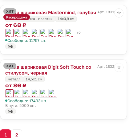
ХИТ
Ручка шариковая Mastermind, голубая
Арт. 18319.14
☆
Распродажа
носик и кнопка - пластик
14х0,9 см
от 68 ₽
+2
Свободно: 11757 шт.
УФ
ХИТ
Ручка шариковая Digit Soft Touch со
Арт. 18322.30
☆
стилусом, черная
металл
14,5х1 см
от 86 ₽
Свободно: 17493 шт.
В пути: 5000 шт.
УФ
1
2