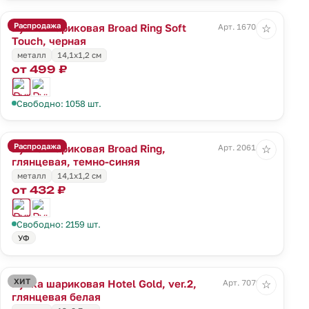
Распродажа
Ручка шариковая Broad Ring Soft
Арт. 16704.30
☆
Touch, черная
металл
14,1x1,2 см
от 499 ₽
Свободно: 1058 шт.
Распродажа
Ручка шариковая Broad Ring,
Арт. 20614.40
☆
глянцевая, темно-синяя
металл
14,1x1,2 см
от 432 ₽
Свободно: 2159 шт.
УФ
ХИТ
Ручка шариковая Hotel Gold, ver.2,
Арт. 7079.60
☆
глянцевая белая