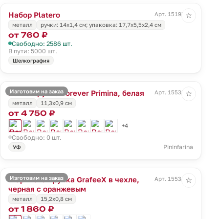
Набор Platero
Арт. 15197.00
☆
металл
ручки: 14х1,4 см; упаковка: 17,7х5,5х2,4 см
от 760 ₽
Свободно: 2586 шт.
В пути: 5000 шт.
Шелкография
Изготовим на заказ
Вечная ручка Forever Primina, белая
Арт. 15533.60
☆
металл
11,3x0,9 см
от 4 750 ₽
+4
Свободно: 0 шт.
Pininfarina
УФ
Изготовим на заказ
Шариковая ручка GrafeeX в чехле,
Арт. 15534.20
☆
черная с оранжевым
металл
15,2x0,8 см
от 1 860 ₽