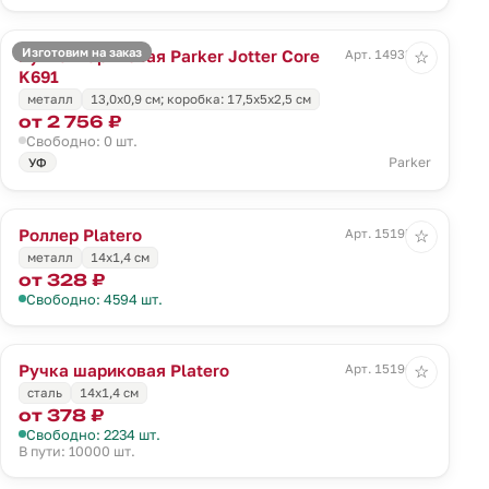
Изготовим на заказ
Ручка шариковая Parker Jotter Core
Арт. 14933.00
☆
K691
металл
13,0х0,9 см; коробка: 17,5х5х2,5 см
от 2 756 ₽
Свободно: 0 шт.
Parker
УФ
Роллер Platero
Арт. 15195.00
☆
металл
14х1,4 см
от 328 ₽
Свободно: 4594 шт.
Ручка шариковая Platero
Арт. 15196.00
☆
сталь
14х1,4 см
от 378 ₽
Свободно: 2234 шт.
В пути: 10000 шт.