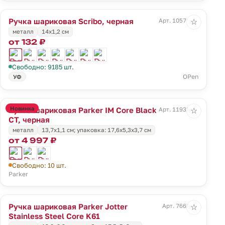
Ручка шариковая Scribo, черная
Арт. 10571.30
☆
металл
14х1,2 см
от 132 ₽
Свободно: 9185 шт.
OPen
УФ
Новинка
Ручка шариковая Parker IM Core Black
Арт. 11933.10
☆
CT, черная
металл
13,7x1,1 см; упаковка: 17,6x5,3x3,7 см
от 4 997 ₽
Свободно: 10 шт.
Parker
Ручка шариковая Parker Jotter
Арт. 7660.10
☆
Stainless Steel Core K61