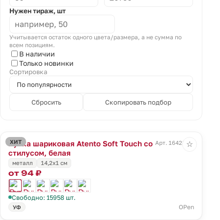
Нужен тираж, шт
Учитывается остаток одного цвета/размера, а не сумма по
всем позициям.
В наличии
Только новинки
Сортировка
Сбросить
Скопировать подбор
ХИТ
Ручка шариковая Atento Soft Touch со
Арт. 16428.60
☆
стилусом, белая
металл
14,2х1 см
от 94 ₽
Свободно: 15958 шт.
OPen
УФ