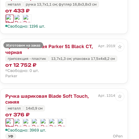
металл
ручка 13,7х1,1 см; футляр 16,8х3,8х3 см
от 433 ₽
Свободно: 1196 шт.
Изготовим на заказ
Ручка шариковая Parker 51 Black CT,
Арт. 20198.30
☆
черная
грипсекция - пластик
13,7х1,3 см; упаковка 17,5х4х8,2 см
от 12 752 ₽
Свободно: 0 шт.
Parker
Ручка шариковая Blade Soft Touch,
Арт. 13141.40
☆
синяя
металл
14х0,9 см
от 376 ₽
Свободно: 3969 шт.
OPen
УФ