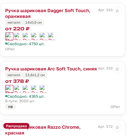
Ручка шариковая Dagger Soft Touch,
Арт. 3331.20
☆
оранжевая
металл
14х0,9 см
от 220 ₽
Свободно: 4750 шт.
OPen
Ручка шариковая Arc Soft Touch, синяя
Арт. 3332.40
☆
металл
13,8х1,2 см
от 378 ₽
Свободно: 4365 шт.
В пути: 3000 шт.
OPen
УФ
Распродажа
Ручка шариковая Razzo Chrome,
Арт. 5728.50
☆
красная