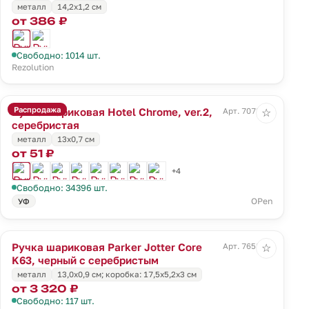
металл
14,2х1,2 см
от 386 ₽
Свободно: 1014 шт.
Rezolution
Распродажа
Ручка шариковая Hotel Chrome, ver.2,
Арт. 7078.10
☆
серебристая
металл
13х0,7 см
от 51 ₽
+4
Свободно: 34396 шт.
OPen
УФ
Ручка шариковая Parker Jotter Core
Арт. 7658.30
☆
K63, черный с серебристым
металл
13,0х0,9 см; коробка: 17,5х5,2х3 см
от 3 320 ₽
Свободно: 117 шт.