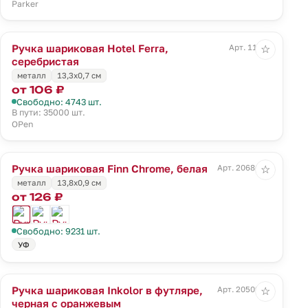
Parker
Ручка шариковая Hotel Ferra,
Арт. 11231
☆
серебристая
металл
13,3х0,7 см
от 106 ₽
Свободно: 4743 шт.
В пути: 35000 шт.
OPen
Ручка шариковая Finn Chrome, белая
Арт. 20686.60
☆
металл
13,8х0,9 см
от 126 ₽
Свободно: 9231 шт.
УФ
Ручка шариковая Inkolor в футляре,
Арт. 20509.20
☆
черная с оранжевым