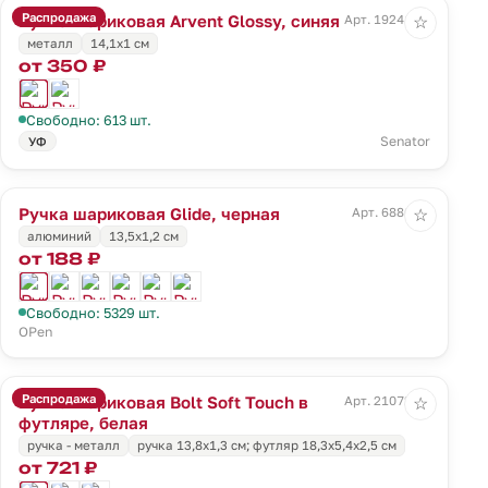
Распродажа
Ручка шариковая Arvent Glossy, синяя
Арт. 19241.40
☆
металл
14,1х1 см
от 350 ₽
Свободно: 613 шт.
Senator
УФ
Ручка шариковая Glide, черная
Арт. 6886.30
☆
алюминий
13,5х1,2 см
от 188 ₽
Свободно: 5329 шт.
OPen
Распродажа
Ручка шариковая Bolt Soft Touch в
Арт. 21072.60
☆
футляре, белая
ручка - металл
ручка 13,8х1,3 см; футляр 18,3х5,4х2,5 см
от 721 ₽