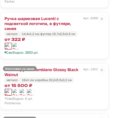
Parker
Ручка шариковая Lucenti с
Арт. 20695.40
☆
подсветкой логотипа, в футляре,
синяя
металл
14,4х1,2 см; футляр 15,7х2,5х2,5 см
от 322 ₽
Свободно: 2853 шт.
Изготовим на заказ
Вечная ручка Cambiano Glossy Black
Арт. 14218.35
☆
Walnut
металл
16x1 cм; коробка 20,2х5,5х3,2 см
от 15 500 ₽
Свободно: 0 шт.
Pininfarina