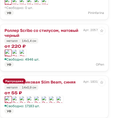
Свободно: 0 шт.
Pininfarina
УФ
Роллер Scribo со стилусом, матовый
Арт. 20571.33
☆
черный
металл
14х1,4 см
от 220 ₽
Свободно: 4946 шт.
OPen
УФ
Распродажа
Ручка шариковая Slim Beam, синяя
Арт. 18318.40
☆
металл
14х0,9 см
от 55 ₽
Свободно: 17183 шт.
УФ