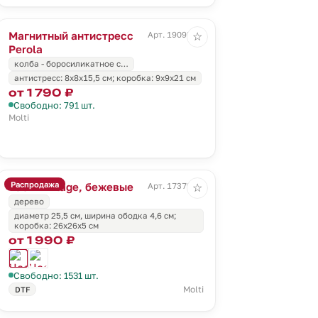
Магнитный антистресс
Арт. 19093.00
☆
Perola
колба - боросиликатное с…
антистресс: 8х8х15,5 см; коробка: 9х9х21 см
от 1 790 ₽
Свободно: 791 шт.
Molti
Распродажа
Часы Vintage, бежевые
Арт. 17379.00
☆
дерево
диаметр 25,5 см, ширина ободка 4,6 см;
коробка: 26х26х5 см
от 1 990 ₽
Свободно: 1531 шт.
Molti
DTF