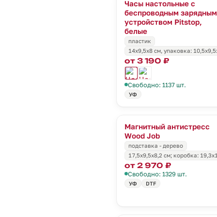
Часы настольные с
беспроводным зарядным
устройством Pitstop,
белые
пластик
14x9,5x8 см, упаковка: 10,5x9,5
от 3 190 ₽
Свободно: 1137 шт.
УФ
Магнитный антистресс
Wood Job
подставка - дерево
17,5х9,5х8,2 см; коробка: 19,3х
от 2 970 ₽
Свободно: 1329 шт.
УФ
DTF