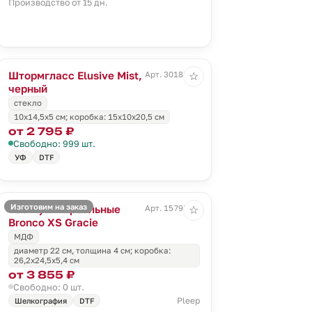
Производство от 15 дн.
Штормгласс Elusive Mist,
Арт. 30181.30
☆
черный
стекло
10х14,5х5 см; коробка: 15х10х20,5 см
от 2 795 ₽
Свободно: 999 шт.
УФ
DTF
Изготовим на заказ
Часы универсальные
Арт. 15797.26
☆
Bronco XS Gracie
МДФ
диаметр 22 см, толщина 4 см; коробка:
26,2х24,5х5,4 см
от 3 855 ₽
Свободно: 0 шт.
Pleep
Шелкография
DTF