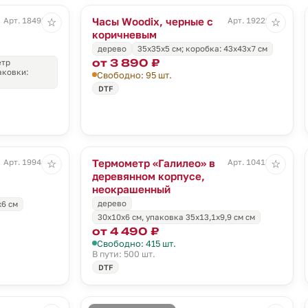
Часы Woodix, черные с
Арт. 18492.01
Арт. 19229.35
☆
☆
коричневым
дерево
35x35x5 cм; коробка: 43x43x7 см
от 3 890 ₽
етр
аковки:
Свободно: 95 шт.
DTF
Термометр «Галилео» в
Арт. 19944.33
Арт. 10418.80
☆
☆
деревянном корпусе,
неокрашенный
дерево
х6 см
30х10х6 см, упаковка 35х13,1х9,9 см см
от 4 490 ₽
Свободно: 415 шт.
В пути: 500 шт.
DTF