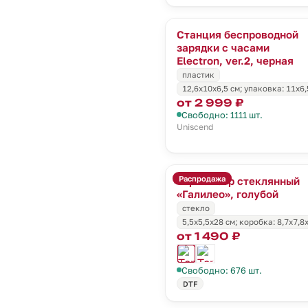
Станция беспроводной
зарядки с часами
Electron, ver.2, черная
пластик
12,6x10x6,5 см; упаковка: 11x6,
от 2 999 ₽
Свободно: 1111 шт.
Uniscend
Распродажа
Термометр стеклянный
«Галилео», голубой
стекло
5,5x5,5x28 см; коробка: 8,7x7,8
от 1 490 ₽
Свободно: 676 шт.
DTF