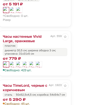
от 5 191 ₽
Свободно: 0 шт.
Pleep
Часы настенные Vivid
Арт. 5590.20
☆
Large, оранжевые
пластик
диаметр 30,5 см; ширина ободка 3 см;
упаковка: 31х31х5 см
от 779 ₽
Свободно: 423 шт.
Часы TimeLord, черные с
Арт. 19232.35
☆
коричневым
сталь
50x52,5x4,5 cм; коробка: 54x54x7 см
от 5 290 ₽
Свободно: 45 шт.