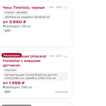
Часы Timefolio, черные
Арт. 19231.30
☆
корпус - фанера
40x40x4 cм; коробка: 42x42x6 см
от 3 990 ₽
Свободно: 130 шт.
DTF
Распродажа
Метеостанция Uniscend
Арт. 12104.30
☆
Foreteller с внешним
датчиком
пластик
метеостанция: 14,5х3,5х9,5 см, датчик:
4,6х2,2х8,2 см, коробка: 23х5,7х11 см
от 1 999 ₽
Свободно: 1391 шт.
Uniscend
DTF