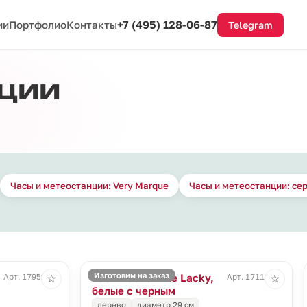
+7 (495) 128-06-87
ии
Портфолио
Контакты
Telegram
нции
Часы и метеостанции: Very Marque
Часы и метеостанции: се
Изготовим на заказ
Часы настенные Lacky,
Арт. 17959.60
Арт. 17114.63
☆
☆
белые с черным
дерево
диаметр 29 см