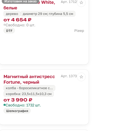
Изготовим на заказ
Часы настенные White,
Арт. 17125.60
☆
белые
дерево
диаметр 29 см; глубина 5,5 см
от 4 654 ₽
Свободно: 0 шт.
Pleep
DTF
Магнитный антистресс
Арт. 13731.30
☆
Fortune, черный
колба - боросиликатное с…
коробка: 23,5х11,5х10,3 см
от 3 990 ₽
Свободно: 1732 шт.
Шелкография