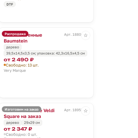
DTF
Распродажа
Часы настенные
Арт. 18806.00
☆
Baumstein
дерево
39,5х14,5х3,5 см; упаковка: 42,3х16,5х4,5 см
от 2 490 ₽
Свободно: 13 шт.
Very Marque
Изготовим на заказ
Часы настенные Veldi
Арт. 18957.01
☆
Square на заказ
дерево
29х29 см
от 2 347 ₽
Свободно: 0 шт.