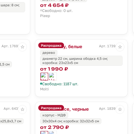
от 4 654 ₽
 шара: 8 см;
Свободно: 0 шт.
Pleep
Распродажа
Часы Benty, белые
Арт. 17695.30
Арт. 17398.60
☆
☆
дерево
диаметр 22 см, ширина ободка 4,5 см;
коробка: 23х23х5 см
1,5 см
от 1 990 ₽
Свободно: 1187 шт.
Molti
Распродажа
Часы Wallice, черные
Арт. 6435.60
Арт. 18392.30
☆
☆
корпус - МДФ
8x25,8х3,7 см
30x30x4 cм; коробка: 32x32x5 см
от 2 790 ₽