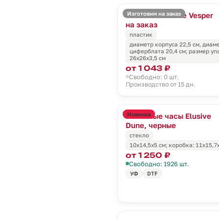
Изготовим на заказ
Часы настенные Vesper
на заказ
пластик
диаметр корпуса 22,5 см, диам
циферблата 20,4 cм; размер уп
26x26x3,5 см
от 1 043 ₽
Свободно: 0 шт.
Производство от 15 дн.
Новинка
Песочные часы Elusive
Dune, черные
стекло
10х14,5х5 см; коробка: 11х15,7
от 1 250 ₽
Свободно: 1926 шт.
УФ
DTF