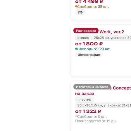
от 4 499 ₽
Свободно: 38 шт.
УФ
Распродажа
Часы Hard Work, ver.2
стекло
28х28 см, упаковка 30
от 1 800 ₽
Свободно: 129 шт.
Шелкография
Изготовим на заказ
Часы настенные Concept
на заказ
пластик
30,5x30,5x5 см, упаковка: 31х3
от 1 322 ₽
Свободно: 0 шт.
Производство от 15 дн.