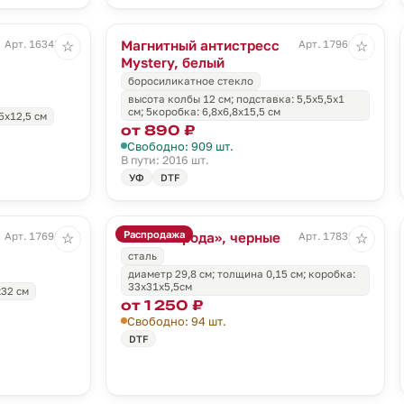
Магнитный антистресс
Арт. 16343.30
Арт. 17960.60
☆
☆
Mystery, белый
боросиликатное стекло
высота колбы 12 см; подставка: 5,5x5,5x1
см; 5коробка: 6,8х6,8х15,5 см
5x12,5 см
от 890 ₽
Свободно: 909 шт.
В пути: 2016 шт.
УФ
DTF
Распродажа
Часы «Города», черные
Арт. 17698.14
Арт. 17832.30
☆
☆
сталь
диаметр 29,8 см; толщина 0,15 см; коробка:
33х31х5,5см
x32 см
от 1 250 ₽
Свободно: 94 шт.
DTF