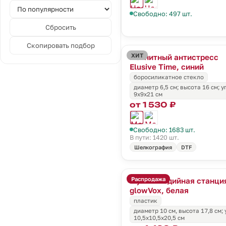
Свободно: 497 шт.
Сбросить
Скопировать подбор
ХИТ
Магнитный антистресс
Elusive Time, синий
боросиликатное стекло
диаметр 6,5 см; высота 16 см; 
9х9х21 см
от 1 530 ₽
Свободно: 1683 шт.
В пути: 1420 шт.
Шелкография
DTF
Распродажа
Мультимедийная станци
glowVox, белая
пластик
диаметр 10 см, высота 17,8 см;
10,5x10,5x20,5 см