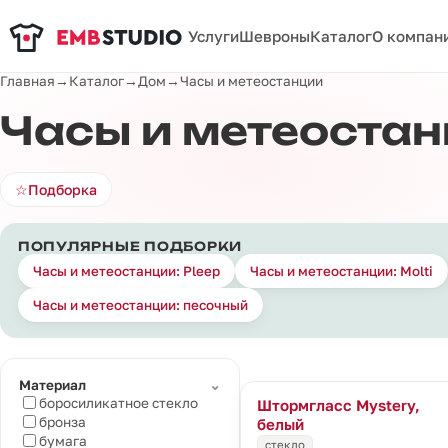
Услуги
Шевроны
Каталог
О компан
Главная
→
Каталог
→
Дом
→
Часы и метеостанции
Часы и метеоста
☆
Подборка
ПОПУЛЯРНЫЕ ПОДБОРКИ
Часы и метеостанции: Pleep
Часы и метеостанции: Molti
Часы и метеостанции: песочный
⌄
Материал
боросиликатное стекло
Штормгласс Mystery,
бронза
белый
бумага
стекло