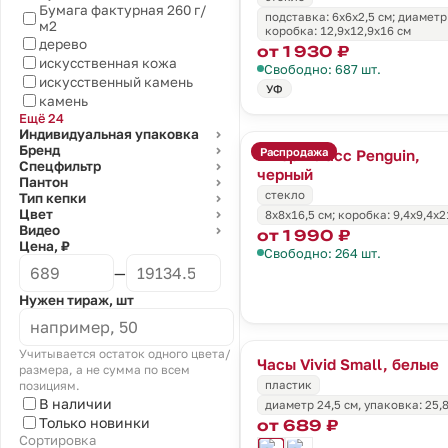
Бумага фактурная 260 г/
подставка: 6х6х2,5 см; диаметр
м2
коробка: 12,9x12,9x16 см
дерево
от 1 930 ₽
искусственная кожа
Свободно: 687 шт.
искусственный камень
УФ
камень
Ещё 24
Индивидуальная упаковка
⌄
Бренд
⌄
Распродажа
Штормгласс Penguin,
Спецфильтр
⌄
черный
Пантон
⌄
стекло
Тип кепки
⌄
Цвет
8х8х16,5 см; коробка: 9,4x9,4x2
⌄
Видео
⌄
от 1 990 ₽
Цена, ₽
Свободно: 264 шт.
—
Нужен тираж, шт
Учитывается остаток одного цвета/
Часы Vivid Small, белые
размера, а не сумма по всем
пластик
позициям.
В наличии
диаметр 24,5 см, упаковка: 25,
Только новинки
от 689 ₽
Сортировка