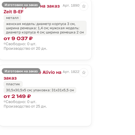
Изготовим на заказ
Часы наручные на заказ
Арт. 18909.01
☆
Zeit B-EF
металл
женская модель: диаметр корпуса 3 см,
ширина ремешка: 1,4 см; мужская модель:
диаметр корпуса 4 см; ширина ремешка 2 см
от 9 037 ₽
Свободно: 0 шт.
Производство от 20 дн.
Изготовим на заказ
Часы настенные Alivio на
Арт. 18225.01
☆
заказ
пластик
30,5x30,5x5 см; упаковка: 31х31х5,5 см
от 2 149 ₽
Свободно: 0 шт.
Производство от 25 дн.