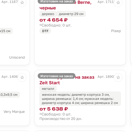
Изготовим на заказ
Часы настенные Berne,
Арт. 11879.60
Арт. 17115.30
☆
☆
черные
дерево
диаметр 29 см
от 4 654 ₽
Свободно: 0 шт.
Pleep
x15 см
DTF
Uniscend
Изготовим на заказ
Часы наручные на заказ
Арт. 14063.00
Арт. 18905.01
☆
☆
Zeit Start
металл
10,3х9,5 см
женская модель: диаметр корпуса 3 см,
ширина ремешка: 1,4 см; мужская модель:
диаметр корпуса 4 см; ширина ремешка 2 см
от 5 638 ₽
Very Marque
Свободно: 0 шт.
Производство от 20 дн.