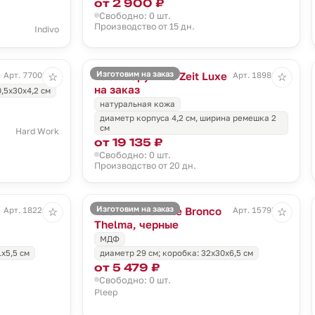
от 2 900 ₽
Свободно: 0 шт.
Производство от 15 дн.
Indivo
Изготовим на заказ
Часы наручные Zeit Luxe
Арт. 77002.12
Арт. 18980.01
☆
☆
на заказ
,5х30х4,2 см
натуральная кожа
диаметр корпуса 4,2 см, ширина ремешка 2
см
Hard Work
от 19 135 ₽
Свободно: 0 шт.
Производство от 20 дн.
Изготовим на заказ
Часы настенные Bronco
Арт. 18226.01
Арт. 15795.30
☆
☆
Thelma, черные
МДФ
1х5,5 см
диаметр 29 см; коробка: 32х30х6,5 см
от 5 479 ₽
Свободно: 0 шт.
Pleep