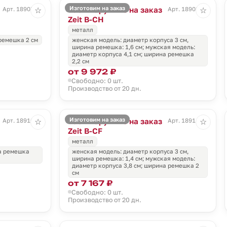
Изготовим на заказ
Часы наручные на заказ
Арт. 18907.01
Арт. 18908.01
☆
☆
Zeit B-CH
металл
ремешка 2 см
женская модель: диаметр корпуса 3 см,
ширина ремешка: 1,6 см; мужская модель:
диаметр корпуса 4,1 см; ширина ремешка
2,2 см
от 9 972 ₽
Свободно: 0 шт.
Производство от 20 дн.
Изготовим на заказ
Часы наручные на заказ
Арт. 18910.01
Арт. 18914.01
☆
☆
Zeit B-CF
металл
на ремешка
женская модель: диаметр корпуса 3 см,
ширина ремешка: 1,4 см; мужская модель:
диаметр корпуса 3,8 см; ширина ремешка 2
см
от 7 167 ₽
Свободно: 0 шт.
Производство от 20 дн.