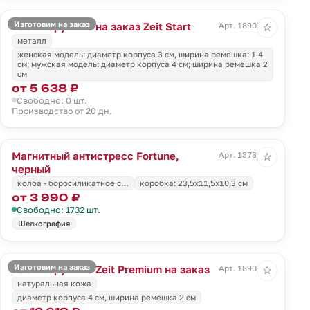
Изготовим на заказ
Часы наручные на заказ Zeit Start
Арт. 18905.01
☆
металл
женская модель: диаметр корпуса 3 см, ширина ремешка: 1,4
см; мужская модель: диаметр корпуса 4 см; ширина ремешка 2
см
от 5 638 ₽
Свободно: 0 шт.
Производство от 20 дн.
Магнитный антистресс Fortune,
Арт. 13731.30
☆
черный
колба - боросиликатное с…
коробка: 23,5х11,5х10,3 см
от 3 990 ₽
Свободно: 1732 шт.
Шелкография
Изготовим на заказ
Часы наручные Zeit Premium на заказ
Арт. 18907.01
☆
натуральная кожа
диаметр корпуса 4 см, ширина ремешка 2 см