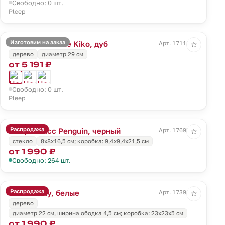
Свободно: 0 шт.
Pleep
Изготовим на заказ
Часы настенные Kiko, дуб
Арт. 17118.13
☆
дерево
диаметр 29 см
от 5 191 ₽
Свободно: 0 шт.
Pleep
Распродажа
Штормгласс Penguin, черный
Арт. 17695.30
☆
стекло
8х8х16,5 см; коробка: 9,4x9,4x21,5 см
от 1 990 ₽
Свободно: 264 шт.
Распродажа
Часы Benty, белые
Арт. 17398.60
☆
дерево
диаметр 22 см, ширина ободка 4,5 см; коробка: 23х23х5 см
от 1 990 ₽