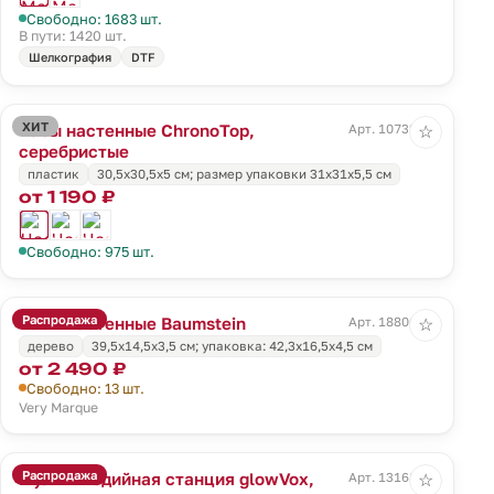
Свободно: 1683 шт.
В пути: 1420 шт.
Шелкография
DTF
ХИТ
Часы настенные ChronoTop,
Арт. 10732.15
☆
серебристые
пластик
30,5x30,5x5 см; размер упаковки 31x31x5,5 см
от 1 190 ₽
Свободно: 975 шт.
Распродажа
Часы настенные Baumstein
Арт. 18806.00
☆
дерево
39,5х14,5х3,5 см; упаковка: 42,3х16,5х4,5 см
от 2 490 ₽
Свободно: 13 шт.
Very Marque
Распродажа
Мультимедийная станция glowVox,
Арт. 13168.60
☆