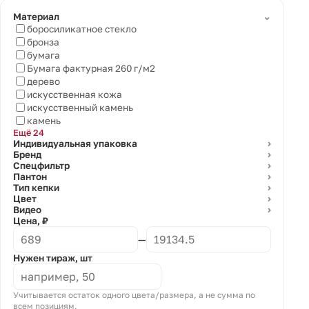
⌄
Материал
боросиликатное стекло
бронза
бумага
Бумага фактурная 260 г/м2
дерево
искусственная кожа
искусственный камень
камень
Ещё 24
Индивидуальная упаковка
⌄
Бренд
⌄
Спецфильтр
⌄
Пантон
⌄
Тип кепки
⌄
Цвет
⌄
Видео
⌄
Цена, ₽
—
Нужен тираж, шт
Учитывается остаток одного цвета/размера, а не сумма по
всем позициям.