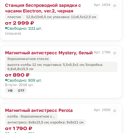
Станция беспроводной зарядки с
Арт. 16343.30
☆
часами Electron, ver.2, черная
пластик
12,6x10x6,5 см; упаковка: 11x6,5x12,5 см
от 2 999 ₽
Свободно: 1111 шт.
Uniscend
Магнитный антистресс Mystery, белый
Арт. 17960.60
☆
боросиликатное стекло
высота колбы 12 см; подставка: 5,5x5,5x1 см; 5коробка:
6,8х6,8х15,5 см
от 890 ₽
Свободно: 909 шт.
В пути: 2016 шт.
УФ
DTF
Магнитный антистресс Perola
Арт. 19093.00
☆
колба - боросиликатное с…
антистресс: 8х8х15,5 см; коробка: 9х9х21 см
от 1 790 ₽