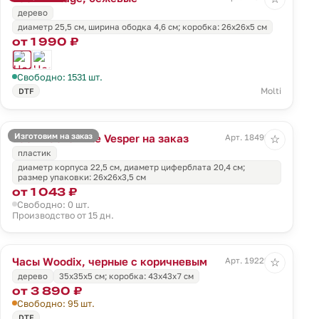
дерево
диаметр 25,5 см, ширина ободка 4,6 см; коробка: 26х26х5 см
от 1 990 ₽
Свободно: 1531 шт.
Molti
DTF
Изготовим на заказ
Часы настенные Vesper на заказ
Арт. 18492.01
☆
пластик
диаметр корпуса 22,5 см, диаметр циферблата 20,4 cм;
размер упаковки: 26x26x3,5 см
от 1 043 ₽
Свободно: 0 шт.
Производство от 15 дн.
Часы Woodix, черные с коричневым
Арт. 19229.35
☆
дерево
35x35x5 cм; коробка: 43x43x7 см
от 3 890 ₽
Свободно: 95 шт.
DTF