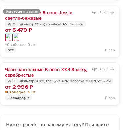
Изготовим на заказ
Часы настенные Bronco Jessie,
Арт. 15796.00
☆
светло-бежевые
МДФ
диаметр 29 см; коробка: 32х30х6,5 см
от 5 479 ₽
Свободно: 0 шт.
Pleep
DTF
Часы настольные Bronco XXS Sparky,
Арт. 15798.10
☆
серебристые
МДФ
диаметр 16 см, толщина 4 см; коробка: 21х19,5х5,2 см
от 2 996 ₽
Свободно: 4 шт.
Pleep
Шелкография
Нужен расчёт по вашему макету? Пришлите