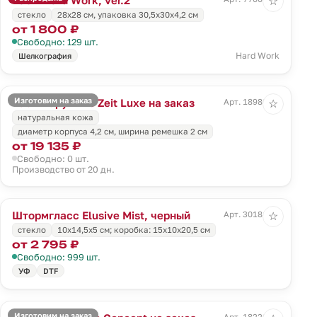
☆
стекло
28х28 см, упаковка 30,5х30х4,2 см
от 1 800 ₽
Свободно: 129 шт.
Hard Work
Шелкография
Изготовим на заказ
Часы наручные Zeit Luxe на заказ
Арт. 18980.01
☆
натуральная кожа
диаметр корпуса 4,2 см, ширина ремешка 2 см
от 19 135 ₽
Свободно: 0 шт.
Производство от 20 дн.
Штормгласс Elusive Mist, черный
Арт. 30181.30
☆
стекло
10х14,5х5 см; коробка: 15х10х20,5 см
от 2 795 ₽
Свободно: 999 шт.
УФ
DTF
Изготовим на заказ
Арт. 18226.01