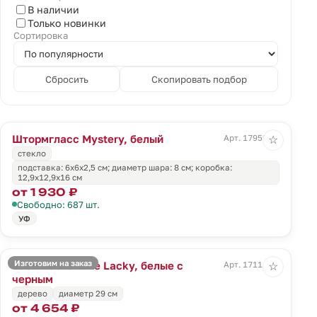
В наличии
Только новинки
Сортировка
Сбросить
Скопировать подбор
Штормгласс Mystery, белый
Арт. 17959.60
☆
стекло
подставка: 6х6х2,5 см; диаметр шара: 8 см; коробка:
12,9x12,9x16 см
от 1 930 ₽
Свободно: 687 шт.
УФ
Изготовим на заказ
Часы настенные Lacky, белые с
Арт. 17114.63
☆
черным
дерево
диаметр 29 см
от 4 654 ₽