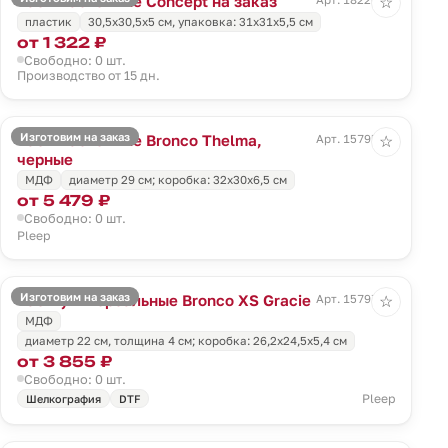
Часы настенные Concept на заказ
☆
пластик
30,5x30,5x5 см, упаковка: 31х31х5,5 см
от 1 322 ₽
Свободно: 0 шт.
Производство от 15 дн.
Изготовим на заказ
Часы настенные Bronco Thelma,
Арт. 15795.30
☆
черные
МДФ
диаметр 29 см; коробка: 32х30х6,5 см
от 5 479 ₽
Свободно: 0 шт.
Pleep
Изготовим на заказ
Часы универсальные Bronco XS Gracie
Арт. 15797.26
☆
МДФ
диаметр 22 см, толщина 4 см; коробка: 26,2х24,5х5,4 см
от 3 855 ₽
Свободно: 0 шт.
Pleep
Шелкография
DTF