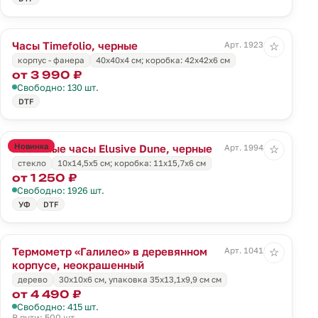
Часы Timefolio, черные
Арт. 19231.30
☆
корпус - фанера
40x40x4 cм; коробка: 42x42x6 см
от 3 990 ₽
Свободно: 130 шт.
DTF
Новинка
Песочные часы Elusive Dune, черные
Арт. 19944.33
☆
стекло
10х14,5х5 см; коробка: 11х15,7х6 см
от 1 250 ₽
Свободно: 1926 шт.
УФ
DTF
Термометр «Галилео» в деревянном
Арт. 10418.80
☆
корпусе, неокрашенный
дерево
30х10х6 см, упаковка 35х13,1х9,9 см см
от 4 490 ₽
Свободно: 415 шт.
В пути: 500 шт.