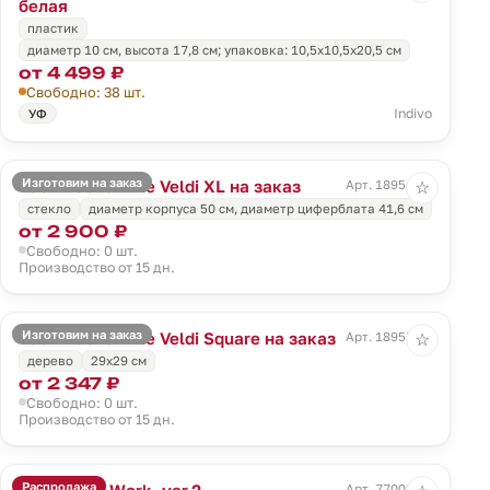
белая
пластик
диаметр 10 см, высота 17,8 см; упаковка: 10,5x10,5x20,5 см
от 4 499 ₽
Свободно: 38 шт.
Indivo
УФ
Изготовим на заказ
Часы настенные Veldi XL на заказ
Арт. 18956.01
☆
стекло
диаметр корпуса 50 см, диаметр циферблата 41,6 cм
от 2 900 ₽
Свободно: 0 шт.
Производство от 15 дн.
Изготовим на заказ
Часы настенные Veldi Square на заказ
Арт. 18957.01
☆
дерево
29х29 см
от 2 347 ₽
Свободно: 0 шт.
Производство от 15 дн.
Распродажа
Часы Hard Work, ver.2
Арт. 77002.12