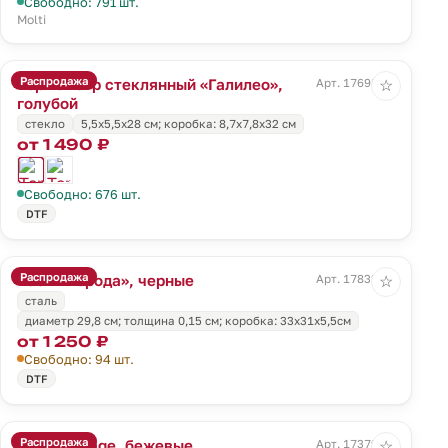
Свободно: 791 шт.
Molti
Распродажа
Термометр стеклянный «Галилео»,
Арт. 17698.14
☆
голубой
стекло
5,5x5,5x28 см; коробка: 8,7x7,8x32 см
от 1 490 ₽
Свободно: 676 шт.
DTF
Распродажа
Часы «Города», черные
Арт. 17832.30
☆
сталь
диаметр 29,8 см; толщина 0,15 см; коробка: 33х31х5,5см
от 1 250 ₽
Свободно: 94 шт.
DTF
Распродажа
Часы Vintage, бежевые
Арт. 17379.00
☆