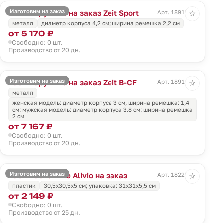
Изготовим на заказ
Часы наручные на заказ Zeit Sport
Арт. 18910.01
☆
металл
диаметр корпуса 4,2 см; ширина ремешка 2,2 см
от 5 170 ₽
Свободно: 0 шт.
Производство от 20 дн.
Изготовим на заказ
Часы наручные на заказ Zeit B-CF
Арт. 18914.01
☆
металл
женская модель: диаметр корпуса 3 см, ширина ремешка: 1,4
см; мужская модель: диаметр корпуса 3,8 см; ширина ремешка
2 см
от 7 167 ₽
Свободно: 0 шт.
Производство от 20 дн.
Изготовим на заказ
Часы настенные Alivio на заказ
Арт. 18225.01
☆
пластик
30,5x30,5x5 см; упаковка: 31х31х5,5 см
от 2 149 ₽
Свободно: 0 шт.
Производство от 25 дн.