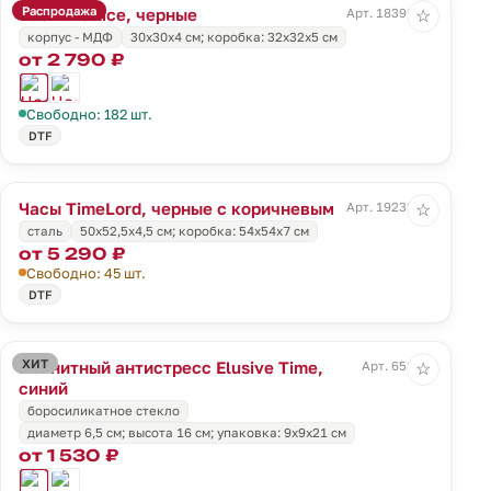
Распродажа
Часы Wallice, черные
Арт. 18392.30
☆
корпус - МДФ
30x30x4 cм; коробка: 32x32x5 см
от 2 790 ₽
Свободно: 182 шт.
DTF
Часы TimeLord, черные с коричневым
Арт. 19232.35
☆
сталь
50x52,5x4,5 cм; коробка: 54x54x7 см
от 5 290 ₽
Свободно: 45 шт.
DTF
ХИТ
Магнитный антистресс Elusive Time,
Арт. 658.40
☆
синий
боросиликатное стекло
диаметр 6,5 см; высота 16 см; упаковка: 9х9х21 см
от 1 530 ₽