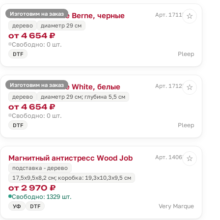
Изготовим на заказ
Часы настенные Berne, черные
Арт. 17115.30
☆
дерево
диаметр 29 см
от 4 654 ₽
Свободно: 0 шт.
Pleep
DTF
Изготовим на заказ
Часы настенные White, белые
Арт. 17125.60
☆
дерево
диаметр 29 см; глубина 5,5 см
от 4 654 ₽
Свободно: 0 шт.
Pleep
DTF
Магнитный антистресс Wood Job
Арт. 14063.00
☆
подставка - дерево
17,5х9,5х8,2 см; коробка: 19,3х10,3х9,5 см
от 2 970 ₽
Свободно: 1329 шт.
Very Marque
УФ
DTF