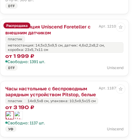
DTF
Распродажа
Метеостанция Uniscend Foreteller с
Арт. 12104.30
☆
внешним датчиком
пластик
метеостанция: 14,5х3,5х9,5 см, датчик: 4,6х2,2х8,2 см,
коробка: 23х5,7х11 см
от 1 999 ₽
Свободно: 1391 шт.
Uniscend
DTF
Часы настольные с беспроводным
Арт. 11879.60
☆
зарядным устройством Pitstop, белые
пластик
14x9,5x8 см, упаковка: 10,5x9,5x15 см
от 3 190 ₽
Свободно: 1137 шт.
Uniscend
УФ