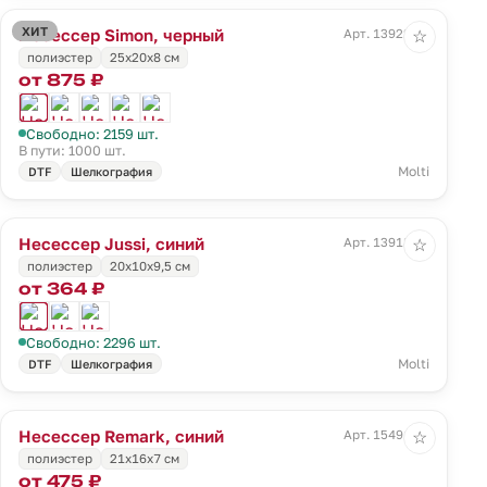
ХИТ
Несессер Simon, черный
Арт. 13922.30
☆
полиэстер
25х20х8 см
от 875 ₽
Свободно: 2159 шт.
В пути: 1000 шт.
Molti
DTF
Шелкография
Несессер Jussi, синий
Арт. 13918.45
☆
полиэстер
20x10x9,5 см
от 364 ₽
Свободно: 2296 шт.
Molti
DTF
Шелкография
Несессер Remark, синий
Арт. 15491.40
☆
полиэстер
21х16х7 см
от 475 ₽