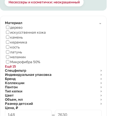
Несессеры и косметички: неокрашенный
⌄
Материал
дерево
искусственная кожа
камень
керамика
кость
латунь
меламин
Микрофибра 50%
Ещё 15
Спецфильтр
⌄
Индивидуальная упаковка
⌄
Бренд
⌄
Коллекции
⌄
Пантон
⌄
Тип кепки
⌄
Цвет
⌄
Объем, мл
⌄
Размер детский
⌄
Цена, ₽
—