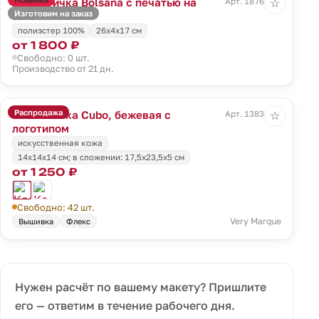
Косметичка Bolsana с печатью на
Арт. 18768.00
☆
Изготовим на заказ
заказ
полиэстер 100%
26х4х17 см
от 1 800 ₽
Свободно: 0 шт.
Производство от 21 дн.
Распродажа
Косметичка Cubo, бежевая с
Арт. 13834.06
☆
логотипом
искусственная кожа
14x14x14 см; в сложении: 17,5x23,5x5 см
от 1 250 ₽
Свободно: 42 шт.
Very Marque
Вышивка
Флекс
Нужен расчёт по вашему макету? Пришлите
его — ответим в течение рабочего дня.