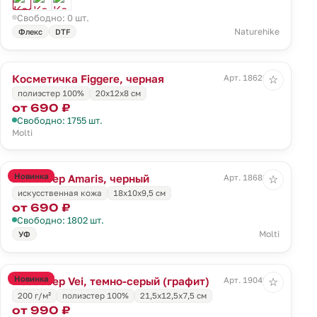
Свободно: 0 шт.
Naturehike
Флекс
DTF
Косметичка Figgere, черная
Арт. 18629.30
☆
полиэстер 100%
20x12x8 см
от 690 ₽
Свободно: 1755 шт.
Molti
Новинка
Несессер Amaris, черный
Арт. 18682.30
☆
искусственная кожа
18x10x9,5 см
от 690 ₽
Свободно: 1802 шт.
Molti
УФ
Новинка
Несессер Vei, темно-серый (графит)
Арт. 19049.31
☆
200 г/м²
полиэстер 100%
21,5x12,5x7,5 см
от 990 ₽