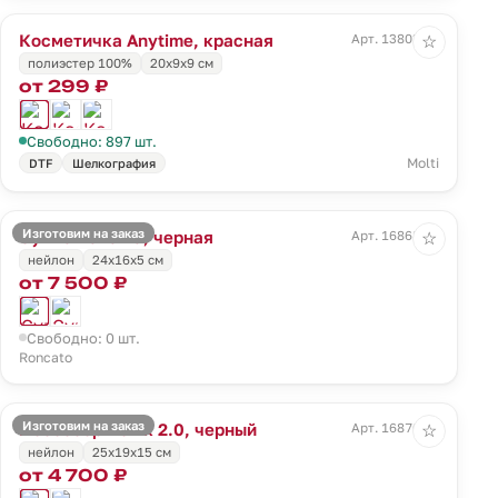
Косметичка Anytime, красная
Арт. 13803.50
☆
полиэстер 100%
20х9х9 см
от 299 ₽
Свободно: 897 шт.
Molti
DTF
Шелкография
Изготовим на заказ
Сумка Panama, черная
Арт. 16868.30
☆
нейлон
24x16x5 см
от 7 500 ₽
Свободно: 0 шт.
Roncato
Изготовим на заказ
Несессер Ironik 2.0, черный
Арт. 16870.30
☆
нейлон
25x19x15 см
от 4 700 ₽