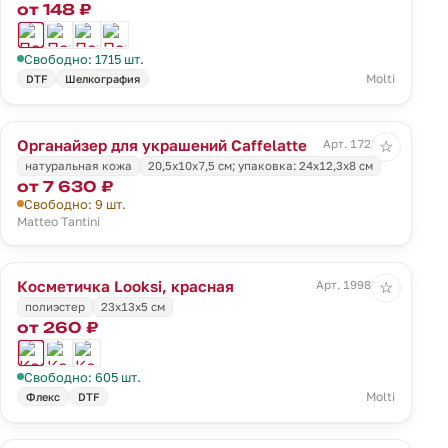
от 148 ₽
Свободно: 1715 шт.
Molti
DTF
Шелкография
Органайзер для украшений Caffelatte
Арт. 1728.10
☆
натуральная кожа
20,5х10х7,5 см; упаковка: 24х12,3х8 см
от 7 630 ₽
Свободно: 9 шт.
Matteo Tantini
Косметичка Looksi, красная
Арт. 19986.50
☆
полиэстер
23х13х5 см
от 260 ₽
Свободно: 605 шт.
Molti
Флекс
DTF