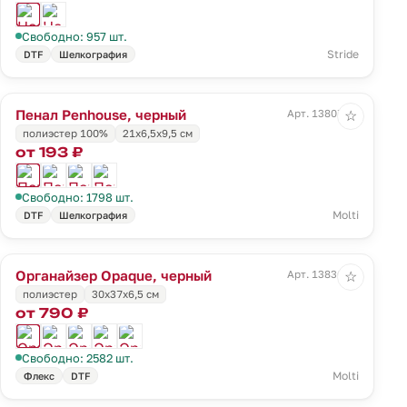
Свободно: 957 шт.
Stride
DTF
Шелкография
Пенал Penhouse, черный
Арт. 13807.30
☆
полиэстер 100%
21х6,5х9,5 см
от 193 ₽
Свободно: 1798 шт.
Molti
DTF
Шелкография
Органайзер Opaque, черный
Арт. 13836.30
☆
полиэстер
30x37x6,5 см
от 790 ₽
Свободно: 2582 шт.
Molti
Флекс
DTF