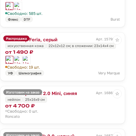
Свободно: 585 шт.
Burst
Флекс
DTF
Распродажа
Несессер Feria, серый
Арт. 15799.10
☆
искусственная кожа
22х12х12 см; в сложении: 23х14х4 см
от 1 490 ₽
Свободно: 19 шт.
Very Marque
УФ
Шелкография
Изготовим на заказ
Несессер Ironik 2.0 Mini, синяя
Арт. 16869.40
☆
нейлон
25x16x9 см
от 4 700 ₽
Свободно: 0 шт.
Roncato
Изготовим на заказ
Бьюти-кейс Ironik 2.0, черный
Арт. 16872.30