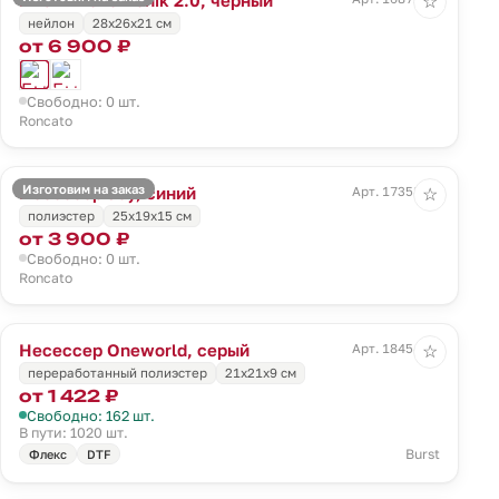
☆
нейлон
28x26x21 см
от 6 900 ₽
Свободно: 0 шт.
Roncato
Изготовим на заказ
Несессер Joy, синий
Арт. 17358.40
☆
полиэстер
25x19x15 см
от 3 900 ₽
Свободно: 0 шт.
Roncato
Несессер Oneworld, серый
Арт. 18454.10
☆
переработанный полиэстер
21х21х9 см
от 1 422 ₽
Свободно: 162 шт.
В пути: 1020 шт.
Burst
Флекс
DTF