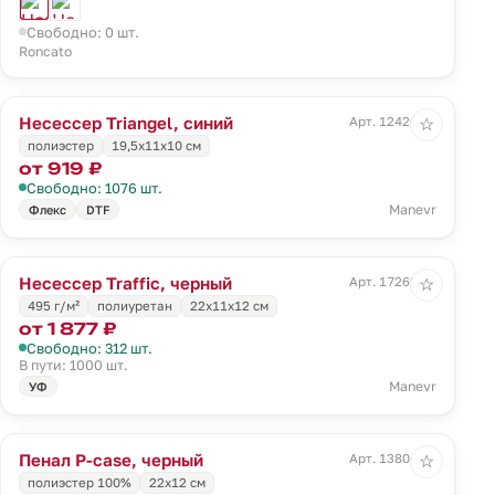
Свободно: 0 шт.
Roncato
Несессер Triangel, синий
Арт. 12426.44
☆
полиэстер
19,5х11х10 см
от 919 ₽
Свободно: 1076 шт.
Manevr
Флекс
DTF
Несессер Traffic, черный
Арт. 17269.30
☆
495 г/м²
полиуретан
22х11х12 см
от 1 877 ₽
Свободно: 312 шт.
В пути: 1000 шт.
Manevr
УФ
Пенал P-case, черный
Арт. 13804.30
☆
полиэстер 100%
22х12 см