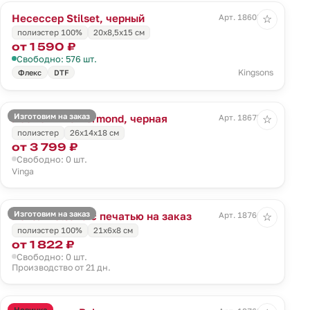
Несессер Stilset, черный
Арт. 18603.30
☆
полиэстер 100%
20x8,5x15 см
от 1 590 ₽
Свободно: 576 шт.
Kingsons
Флекс
DTF
Изготовим на заказ
Косметичка Bermond, черная
Арт. 18675.30
☆
полиэстер
26x14x18 см
от 3 799 ₽
Свободно: 0 шт.
Vinga
Изготовим на заказ
Пенал Bolsana с печатью на заказ
Арт. 18766.00
☆
полиэстер 100%
21х6х8 см
от 1 822 ₽
Свободно: 0 шт.
Производство от 21 дн.
Новинка