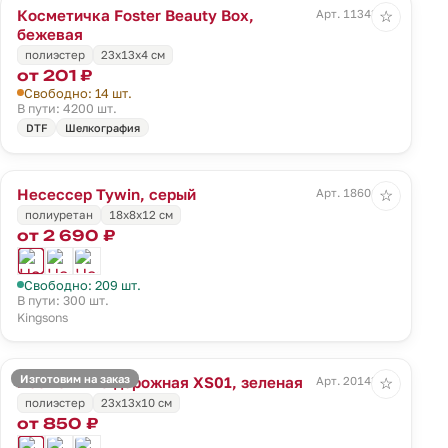
Косметичка Foster Beauty Box,
Арт. 11343.00
☆
бежевая
полиэстер
23х13х4 см
от 201 ₽
Свободно: 14 шт.
В пути: 4200 шт.
DTF
Шелкография
Несессер Tywin, серый
Арт. 18601.10
☆
полиуретан
18x8x12 см
от 2 690 ₽
Свободно: 209 шт.
В пути: 300 шт.
Kingsons
Изготовим на заказ
Косметичка дорожная XS01, зеленая
Арт. 20143.90
☆
полиэстер
23х13х10 см
от 850 ₽