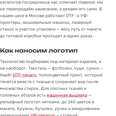
каталогов-посредников нас отличает главное: мы
не перепродаём нанесение, а делаем его сами. В
нашем цехе в Москве работают DTF- и УФ-
принтеры, вышивальные машины, лазерный
станок и участок упаковки — весь путь от макета
до готовой коробки проходит в одних руках.
Как наносим логотип
Технологию подбираем под материал изделия, а
не наоборот. Текстиль — футболки, худи, сумки —
берёт
DTF-печать
: полноцветный принт, который
тянется вместе с тканью и сохраняет вид после
множества стирок. Для плотных тканей и
головных уборов есть
машинная вышивка
—
рельефный логотип нитками, до 240 цветов в
макете. Кружки, бутылки, ручки и ежедневники
запечатываем
УФ-печатью
— стойкий