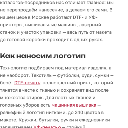
каталогов-посредников нас отличает главное: мы
не перепродаём нанесение, а делаем его сами. В
нашем цехе в Москве работают DTF- и УФ-
принтеры, вышивальные машины, лазерный
станок и участок упаковки — весь путь от макета
до готовой коробки проходит в одних руках.
Как наносим логотип
Технологию подбираем под материал изделия, а
не наоборот. Текстиль — футболки, худи, сумки —
берёт
DTF-печать
: полноцветный принт, который
тянется вместе с тканью и сохраняет вид после
множества стирок. Для плотных тканей и
головных уборов есть
машинная вышивка
—
рельефный логотип нитками, до 240 цветов в
макете. Кружки, бутылки, ручки и ежедневники
запечатываем
УФ-печатью
— стойкий