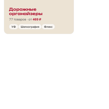
Дорожные
органайзеры
77 товаров · от
469 ₽
УФ
Шелкография
Флекс