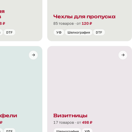
ля
в
Чехлы для пропуска
8 ₽
85 товаров · от
120 ₽
я
DTF
УФ
Шелкография
DTF
тфели
Визитницы
 ₽
17 товаров · от
498 ₽
я
DTF
Шелкография
УФ